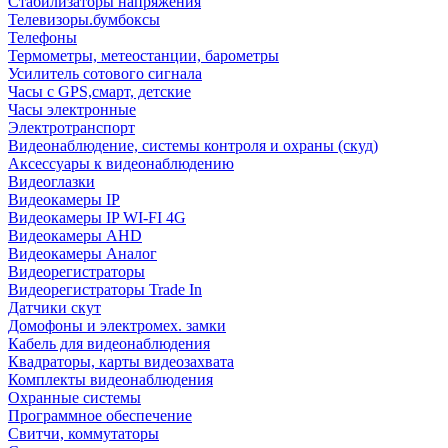
Стабилизаторы напряжения
Телевизоры.бумбоксы
Телефоны
Термометры, метеостанции, барометры
Усилитель сотового сигнала
Часы с GPS,смарт, детские
Часы электронные
Электротранспорт
Видеонаблюдение, системы контроля и охраны (скуд)
Аксессуары к видеонаблюдению
Видеоглазки
Видеокамеры IP
Видеокамеры IP WI-FI 4G
Видеокамеры AHD
Видеокамеры Аналог
Видеорегистраторы
Видеорегистраторы Trade In
Датчики скут
Домофоны и электромех. замки
Кабель для видеонаблюдения
Квадраторы, карты видеозахвата
Комплекты видеонаблюдения
Охранные системы
Программное обеспечение
Свитчи, коммутаторы