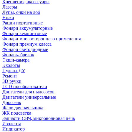
Крепления, аксессуары
Лазеры
Лупы, очки на лоб
Ножи
Рации портативные
Фонари аккумуляторные
Фонари кемпинговые
Фонари многостороннего применения
Фонари премиум класса
Фонари светодиодные
Фонарь- брелок
Экшн-камера
Эхолоты
Пульты ДУ
Ремонт
3D ручки
LCD преобразователи
Двигатели для пылесосов
Двигатели универсальные
Дроссель
Жало для паяльника
ЖК подсветка
Запчасти СВЧ, микроволновая печь
Изолента
Индикатор