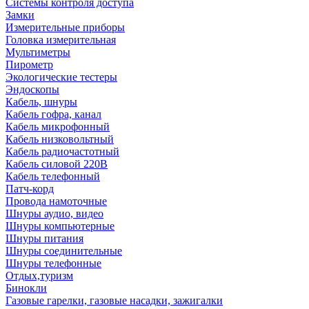
Системы контроля доступа
Замки
Измерительные приборы
Головка измерительная
Мультиметры
Пирометр
Экологические тестеры
Эндоскопы
Кабель, шнуры
Кабель гофра, канал
Кабель микрофонный
Кабель низковольтный
Кабель радиочастотный
Кабель силовой 220В
Кабель телефонный
Патч-корд
Провода намоточные
Шнуры аудио, видео
Шнуры компьютерные
Шнуры питания
Шнуры соединительные
Шнуры телефонные
Отдых,туризм
Бинокли
Газовые гарелки, газовые насадки, зажигалки