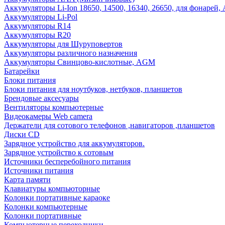
Аккумуляторы Li-Ion 18650, 14500, 16340, 26650, для фонарей,
Аккумуляторы Li-Pol
Аккумуляторы R14
Аккумуляторы R20
Аккумуляторы для Шуруповертов
Аккумуляторы различного назначения
Аккумуляторы Свинцово-кислотные, AGM
Батарейки
Блоки питания
Блоки питания для ноутбуков, нетбуков, планшетов
Брендовые аксесуары
Вентиляторы компьютерные
Видеокамеры Web camera
Держатели для сотового телефонов ,навигаторов ,планшетов
Диски CD
Зарядное устройство для аккумуляторов.
Зарядное устройство к сотовым
Источники бесперебойного питания
Источники питания
Карта памяти
Клавиатуры компьюторные
Колонки портативные караоке
Колонки компьютерные
Колонки портативные
Компьютерные переходники