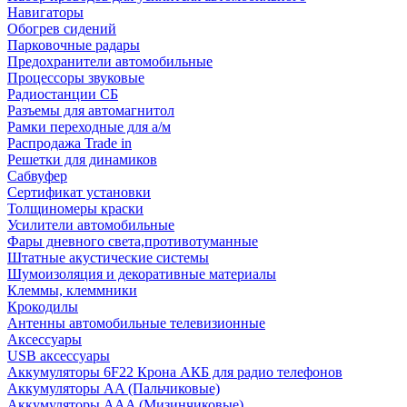
Навигаторы
Обогрев сидений
Парковочные радары
Предохранители автомобильные
Процессоры звуковые
Радиостанции СБ
Разъемы для автомагнитол
Рамки переходные для а/м
Распродажа Trade in
Решетки для динамиков
Сабвуфер
Сертификат установки
Толщиномеры краски
Усилители автомобильные
Фары дневного света,противотуманные
Штатные акустические системы
Шумоизоляция и декоративные материалы
Клеммы, клеммники
Крокодилы
Антенны автомобильные телевизионные
Аксессуары
USB аксессуары
Аккумуляторы 6F22 Крона АКБ для радио телефонов
Аккумуляторы AA (Пальчиковые)
Аккумуляторы AAA (Мизинчиковые)