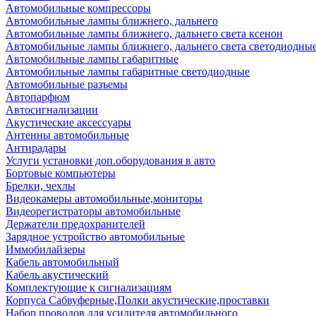
Автомобильные компрессоры
Автомобильные лампы ближнего, дальнего
Автомобильные лампы ближнего, дальнего света ксенон
Автомобильные лампы ближнего, дальнего света светодиодны
Автомобильные лампы габаритные
Автомобильные лампы габаритные светодиодные
Автомобильные разъемы
Автопарфюм
Автосигнализации
Акустические аксессуары
Антенны автомобильные
Антирадары
Услуги установки доп.оборудования в авто
Бортовые компьютеры
Брелки, чехлы
Видеокамеры автомобильные,мониторы
Видеорегистраторы автомобильные
Держатели предохранителей
Зарядное устройство автомобильные
Иммобилайзеры
Кабель автомобильный
Кабель акустический
Комплектующие к сигнализациям
Корпуса Сабвуферные,Полки акустические,проставки
Набор проводов для усилителя автомобильного