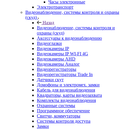
Часы электронные
Электротранспорт
Видеонаблюдение, системы контроля и охраны
(скуд)
Назад
Видеонаблюдение, системы контроля и
охраны (скуд)
Аксессуары к видеонаблюдению
Видеоглазки
Видеокамеры IP
Видеокамеры IP WI-FI 4G
Видеокамеры AHD
Видеокамеры Аналог
Видеорегистраторы
Видеорегистраторы Trade In
Датчики скут
Домофоны и электромех. замки
Кабель для видеонаблюдения
Квадраторы, карты видеозахвата
Комплекты видеонаблюдения
Охранные системы
Программное обеспечение
Свитчи, коммутаторы
Системы контроля доступа
Замки