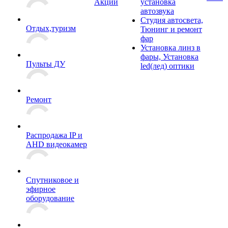
Акции
установка
автозвука
Студия автосвета,
Отдых,туризм
Тюнинг и ремонт
фар
Установка линз в
фары, Установка
Пульты ДУ
led(лед) оптики
Ремонт
Распродажа IP и
AHD видеокамер
Спутниковое и
эфирное
оборудование