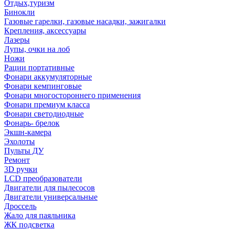
Отдых,туризм
Бинокли
Газовые гарелки, газовые насадки, зажигалки
Крепления, аксессуары
Лазеры
Лупы, очки на лоб
Ножи
Рации портативные
Фонари аккумуляторные
Фонари кемпинговые
Фонари многостороннего применения
Фонари премиум класса
Фонари светодиодные
Фонарь- брелок
Экшн-камера
Эхолоты
Пульты ДУ
Ремонт
3D ручки
LCD преобразователи
Двигатели для пылесосов
Двигатели универсальные
Дроссель
Жало для паяльника
ЖК подсветка