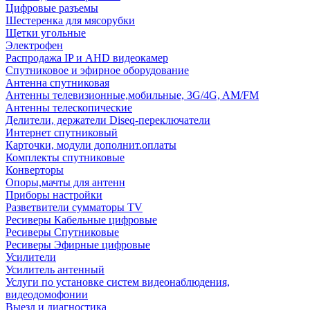
Цифровые разъемы
Шестеренка для мясорубки
Щетки угольные
Электрофен
Распродажа IP и AHD видеокамер
Спутниковое и эфирное оборудование
Антенна спутниковая
Антенны телевизионные,мобильные, 3G/4G, AM/FM
Антенны телескопические
Делители, держатели Diseq-переключатели
Интернет спутниковый
Карточки, модули дополнит.оплаты
Комплекты спутниковые
Конверторы
Опоры,мачты для антенн
Приборы настройки
Разветвители сумматоры TV
Ресиверы Кабельные цифровые
Ресиверы Спутниковые
Ресиверы Эфирные цифровые
Усилители
Усилитель антенный
Услуги по установке систем видеонаблюдения,
видеодомофонии
Выезд и диагностика