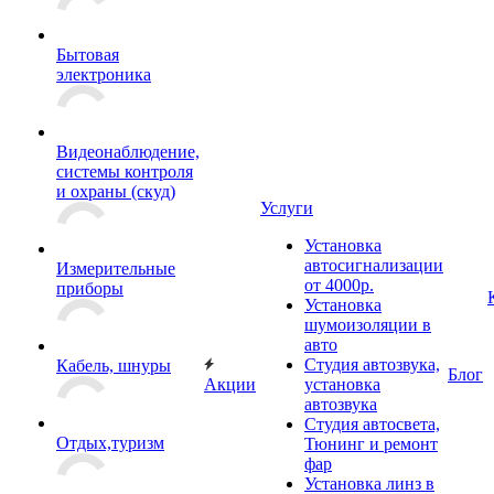
Бытовая
электроника
Видеонаблюдение,
системы контроля
и охраны (скуд)
Услуги
Установка
автосигнализации
Измерительные
от 4000р.
приборы
Установка
шумоизоляции в
авто
Студия автозвука,
Кабель, шнуры
Блог
Акции
установка
автозвука
Студия автосвета,
Отдых,туризм
Тюнинг и ремонт
фар
Установка линз в