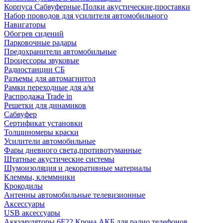
Корпуса Сабвуферные,Полки акустические,проставки
Набор проводов для усилителя автомобильного
Навигаторы
Обогрев сидений
Парковочные радары
Предохранители автомобильные
Процессоры звуковые
Радиостанции СБ
Разъемы для автомагнитол
Рамки переходные для а/м
Распродажа Trade in
Решетки для динамиков
Сабвуфер
Сертификат установки
Толщиномеры краски
Усилители автомобильные
Фары дневного света,противотуманные
Штатные акустические системы
Шумоизоляция и декоративные материалы
Клеммы, клеммники
Крокодилы
Антенны автомобильные телевизионные
Аксессуары
USB аксессуары
Аккумуляторы 6F22 Крона АКБ для радио телефонов