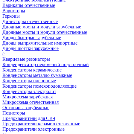
Варикапы отечественные
Варисторы
Герконы
Динисторы отечественные
Диодные мосты и модули зарубежные
Диодные мосты и модули отечественные
Диоды быстрые зарубежные
Диоды выпрямительные импортные
Диоды шоттки зарубежные
ё
Кварцевые резонаторы
Конденденсатор переменый подстрочный
Конденсаторы керамические
Конденсаторы металло-бумажные
Конденсаторы пленочные
Конденсаторы помехоподовляющие
Конденсаторы электролит
Микросхема зарубежная
Микросхема отечественная
Оптопары зарубежные
Позисторы
Предохранители для СВЧ
Предохранители керамич.стеклянные
Предохранители электронные