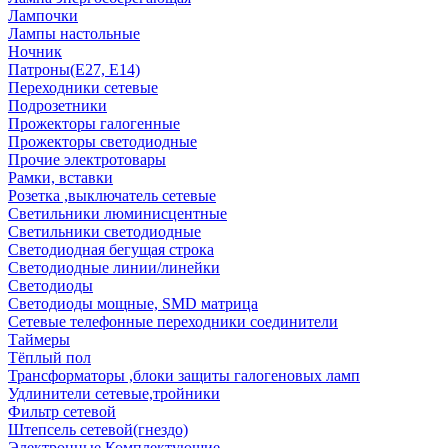
Лампочки
Лампы настольные
Ночник
Патроны(Е27, Е14)
Переходники сетевые
Подрозетники
Прожекторы галогенные
Прожекторы светодиодные
Прочие электротовары
Рамки, вставки
Розетка ,выключатель сетевые
Светильники люминисцентные
Светильники светодиодные
Светодиодная бегущая строка
Светодиодные линии/линейки
Светодиоды
Светодиоды мощные, SMD матрица
Сетевые телефонные переходники соединители
Таймеры
Тёплый пол
Трансформаторы ,блоки защиты галогеновых ламп
Удлинители сетевые,тройники
Фильтр сетевой
Штепсель сетевой(гнездо)
Электронные Комплектующие