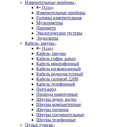
Измерительные приборы
Назад
Измерительные приборы
Головка измерительная
Мультиметры
Пирометр
Экологические тестеры
Эндоскопы
Кабель, шнуры
Назад
Кабель, шнуры
Кабель гофра, канал
Кабель микрофонный
Кабель низковольтный
Кабель радиочастотный
Кабель силовой 220В
Кабель телефонный
Патч-корд
Провода намоточные
Шнуры аудио, видео
Шнуры компьютерные
Шнуры питания
Шнуры соединительные
Шнуры телефонные
Отдых,туризм