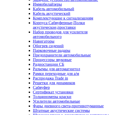
Иммобилайзеры
Кабель автомобильный
Кабель акустический
Комплектующие к сигнализациям
Корпуса Сабвуферные,Полки
акустические,проставки
Набор проводов для усилителя
автомобильного
Навигаторы
Обогрев сидений
Парковочные радары
Предохранители автомобильные
Процессоры звуковые
Радиостанции СБ
Разъемы для автомагнитол
Рамки переходные для а/м
Распродажа Trade in
Решетки для динамиков
Сабвуфер
Сертификат установки
Толщиномеры краски
Усилители автомобильные
Фары дневного света,противотуманные
Штатные акустические системы