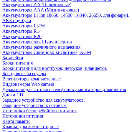
Аккумуляторы AA (Пальчиковые)
Аккумуляторы AAA (Мизинчиковые)
Аккумуляторы Li-Ion 18650, 14500, 16340, 26650, для фонарей,
АКБ ноутбука
Аккумуляторы Li-Pol
Аккумуляторы R14
Аккумуляторы R20
Аккумуляторы для Шуруповертов
Аккумуляторы различного назначения
Аккумуляторы Свинцово-кислотные, AGM
Батарейки
Блоки питания
Блоки питания для ноутбуков, нетбуков, планшетов
Брендовые аксесуары
Вентиляторы компьютерные
Видеокамеры Web camera
Держатели для сотового телефонов ,навигаторов ,планшетов
Диски CD
Зарядное устройство для аккумуляторов.
Зарядное устройство к сотовым
Источники бесперебойного питания
Источники питания
Карта памяти
Клавиатуры компьюторные
Колонки портативные караоке