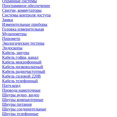
Охранные системы
Программное обеспечение
Свитчи, коммутаторы
Системы контроля доступа
Замки
Измерительные приборы
Головка измерительная
Мультиметры
Пирометр
Экологические тестеры
Эндоскопы
Кабель, шнуры
Кабель гофра, канал
Кабель микрофонный
Кабель низковольтный
Кабель радиочастотный
Кабель силовой 220В
Кабель телефонный
Патч-корд
Провода намоточные
Шнуры аудио, видео
Шнуры компьютерные
Шнуры питания
Шнуры соединительные
Шнуры телефонные