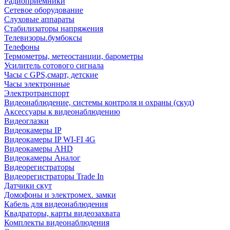
Радиоприемники
Сетевое оборудование
Слуховые аппараты
Стабилизаторы напряжения
Телевизоры.бумбоксы
Телефоны
Термометры, метеостанции, барометры
Усилитель сотового сигнала
Часы с GPS,смарт, детские
Часы электронные
Электротранспорт
Видеонаблюдение, системы контроля и охраны (скуд)
Аксессуары к видеонаблюдению
Видеоглазки
Видеокамеры IP
Видеокамеры IP WI-FI 4G
Видеокамеры AHD
Видеокамеры Аналог
Видеорегистраторы
Видеорегистраторы Trade In
Датчики скут
Домофоны и электромех. замки
Кабель для видеонаблюдения
Квадраторы, карты видеозахвата
Комплекты видеонаблюдения