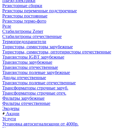
Пьезо-электрики
Резисторные сборки
Резисторы переменные подстроечные
Резисторы постоянные
Резисторы термо-фото
Реле
Стабилитроны Zener
Стабилитроны отечественные
Термопредохранители
Тиристоры, симисторы зарубежные
Тиристоры, симисторы, оптотиристоры отечественные
Транзисторы IGBT зарубежные
Транзисторы зарубежные
Транзисторы отечественные
Транзисторы полевые зарубежные
Диоды отечественные
Транзисторы полевые отечественные
Трансформаторы строчные заруб.
Трансформаторы строчные отеч.
Фильтры зарубежные
Фильтры отечественные
Экодеры
Акции
Услуги
Установка автосигнализации от 4000р.