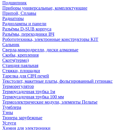
Подшипник
Приборы универсальные, комплектующие
Припой, Сплавы
Радиаторы
Радиолампы и панели
Разъёмы D-SUB корпуса
Разъёмы, переходники ВЧ
Робототехника, электронные конструкторы KIT
Сальник
Сверла,микродрелли, диски алмазные
Скобы, крепления
Скотч(термо)
Станция паяльная
Стяжки, площадки
Тарелка для СВЧ печей
Текстолит, макетные платы, фольгированный гетинакс
Терморегулятор
Термоусадочная трубка 1м
Термоусадочная трубка 100 мм
Термоэлектрические модули, элементы Пельтье
Тумблера
Тэны
Тюнера зарубежные
Услуги
Химия для электроники