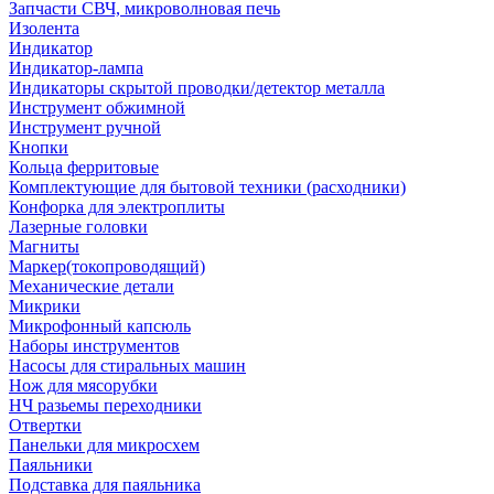
Запчасти СВЧ, микроволновая печь
Изолента
Индикатор
Индикатор-лампа
Индикаторы скрытой проводки/детектор металла
Инструмент обжимной
Инструмент ручной
Кнопки
Кольца ферритовые
Комплектующие для бытовой техники (расходники)
Конфорка для электроплиты
Лазерные головки
Магниты
Маркер(токопроводящий)
Механические детали
Микрики
Микрофонный капсюль
Наборы инструментов
Насосы для стиральных машин
Нож для мясорубки
НЧ разьемы переходники
Отвертки
Панельки для микросхем
Паяльники
Подставка для паяльника