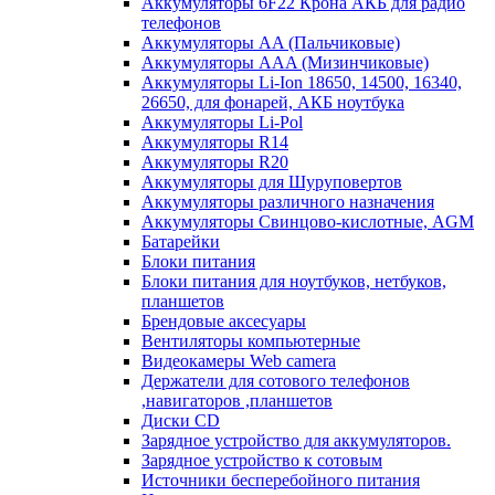
Аккумуляторы 6F22 Крона АКБ для радио
телефонов
Аккумуляторы AA (Пальчиковые)
Аккумуляторы AAA (Мизинчиковые)
Аккумуляторы Li-Ion 18650, 14500, 16340,
26650, для фонарей, АКБ ноутбука
Аккумуляторы Li-Pol
Аккумуляторы R14
Аккумуляторы R20
Аккумуляторы для Шуруповертов
Аккумуляторы различного назначения
Аккумуляторы Свинцово-кислотные, AGM
Батарейки
Блоки питания
Блоки питания для ноутбуков, нетбуков,
планшетов
Брендовые аксесуары
Вентиляторы компьютерные
Видеокамеры Web camera
Держатели для сотового телефонов
,навигаторов ,планшетов
Диски CD
Зарядное устройство для аккумуляторов.
Зарядное устройство к сотовым
Источники бесперебойного питания