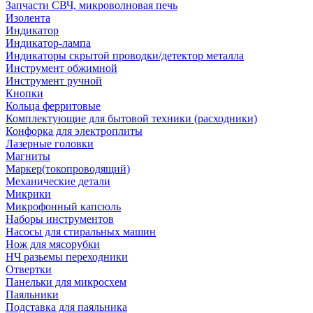
Запчасти СВЧ, микроволновая печь
Изолента
Индикатор
Индикатор-лампа
Индикаторы скрытой проводки/детектор металла
Инструмент обжимной
Инструмент ручной
Кнопки
Кольца ферритовые
Комплектующие для бытовой техники (расходники)
Конфорка для электроплиты
Лазерные головки
Магниты
Маркер(токопроводящий)
Механические детали
Микрики
Микрофонный капсюль
Наборы инструментов
Насосы для стиральных машин
Нож для мясорубки
НЧ разьемы переходники
Отвертки
Панельки для микросхем
Паяльники
Подставка для паяльника