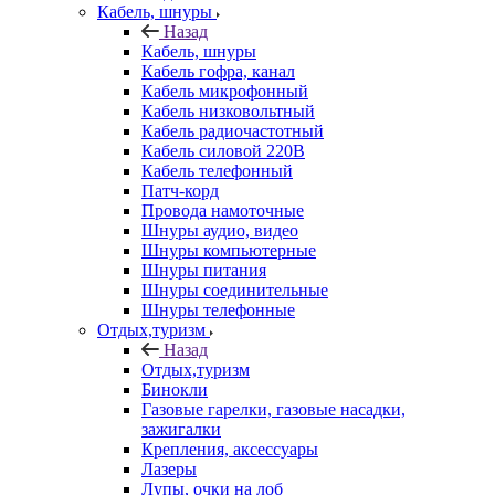
Кабель, шнуры
Назад
Кабель, шнуры
Кабель гофра, канал
Кабель микрофонный
Кабель низковольтный
Кабель радиочастотный
Кабель силовой 220В
Кабель телефонный
Патч-корд
Провода намоточные
Шнуры аудио, видео
Шнуры компьютерные
Шнуры питания
Шнуры соединительные
Шнуры телефонные
Отдых,туризм
Назад
Отдых,туризм
Бинокли
Газовые гарелки, газовые насадки,
зажигалки
Крепления, аксессуары
Лазеры
Лупы, очки на лоб