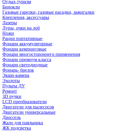
Отдых,туризм
Бинокли
Газовые гарелки, газовые насадки, зажигалки
Крепления, аксессуары
Лазеры
Лупы, очки на лоб
Ножи
Рации портативные
Фонари аккумуляторные
Фонари кемпинговые
Фонари многостороннего применения
Фонари премиум класса
Фонари светодиодные
Фонарь- брелок
Экшн-камера
Эхолоты
Пульты ДУ
Ремонт
3D ручки
LCD преобразователи
Двигатели для пылесосов
Двигатели универсальные
Дроссель
Жало для паяльника
ЖК подсветка