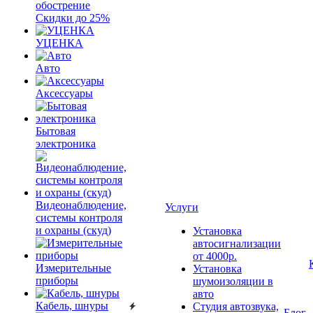
обострение
Скидки до 25%
УЦЕНКА
Авто
Аксессуары
Бытовая
электроника
Видеонаблюдение,
Услуги
системы контроля
и охраны (скуд)
Установка
автосигнализации
от 4000р.
Измерительные
Установка
приборы
шумоизоляции в
авто
Кабель, шнуры
Студия автозвука,
Блог