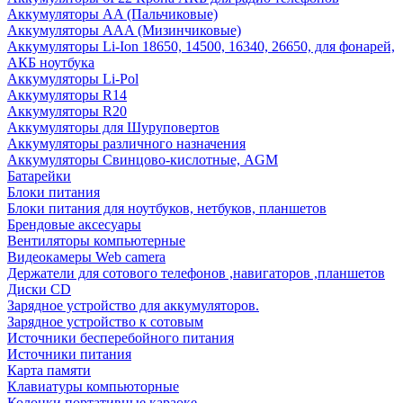
Аккумуляторы AA (Пальчиковые)
Аккумуляторы AAA (Мизинчиковые)
Аккумуляторы Li-Ion 18650, 14500, 16340, 26650, для фонарей,
АКБ ноутбука
Аккумуляторы Li-Pol
Аккумуляторы R14
Аккумуляторы R20
Аккумуляторы для Шуруповертов
Аккумуляторы различного назначения
Аккумуляторы Свинцово-кислотные, AGM
Батарейки
Блоки питания
Блоки питания для ноутбуков, нетбуков, планшетов
Брендовые аксесуары
Вентиляторы компьютерные
Видеокамеры Web camera
Держатели для сотового телефонов ,навигаторов ,планшетов
Диски CD
Зарядное устройство для аккумуляторов.
Зарядное устройство к сотовым
Источники бесперебойного питания
Источники питания
Карта памяти
Клавиатуры компьюторные
Колонки портативные караоке