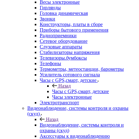
Весы электронные
Гирлянды
Головка динамическая
Звонки
Конструкторы, платы в сборе
Приборы бытового применения
Радиоприемники
Сетевое оборудование
Слуховые аппараты
Стабилизаторы напряжения
Телевизоры.бумбоксы
Телефоны
Термометры, метеостанции, барометры
Усилитель сотового сигнала
Часы с GPS,смарт, детские
Назад
Часы с GPS,смарт, детские
Часы электронные
Электротранспорт
Видеонаблюдение, системы контроля и охраны
(скуд)
Назад
Видеонаблюдение, системы контроля и
охраны (скуд)
Аксессуары к видеонаблюдению