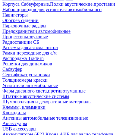
Корпуса Сабвуферные,Полки акустические,проставки
Набор проводов для усилителя автомобильного
Навигаторы
Обогрев сидений
Парковочные радары
Предохранители автомобильные
Процессоры звуковые
Радиостанции СБ
Разъемы для автомагнитол
Рамки переходные для а/м
Распродажа Trade in
Решетки для динамиков
Сабвуфер
Сертификат установки
Толщиномеры краски
Усилители автомобильные
Фары дневного света,противотуманные
Штатные акустические системы
Шумоизоляция и декоративные материалы
Клеммы, клеммники
Крокодилы
Антенны автомобильные телевизионные
Аксессуары
USB аксессуары
Аккумуляторы 6F22 Крона АКБ для радио телефонов