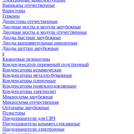
Варикапы отечественные
Варисторы
Герконы
Динисторы отечественные
Диодные мосты и модули зарубежные
Диодные мосты и модули отечественные
Диоды быстрые зарубежные
Диоды выпрямительные импортные
Диоды шоттки зарубежные
ё
Кварцевые резонаторы
Конденденсатор переменый подстрочный
Конденсаторы керамические
Конденсаторы металло-бумажные
Конденсаторы пленочные
Конденсаторы помехоподовляющие
Конденсаторы электролит
Микросхема зарубежная
Микросхема отечественная
Оптопары зарубежные
Позисторы
Предохранители для СВЧ
Предохранители керамич.стеклянные
Предохранители электронные