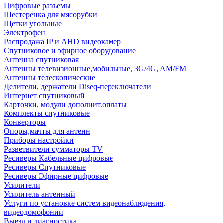
Цифровые разъемы
Шестеренка для мясорубки
Щетки угольные
Электрофен
Распродажа IP и AHD видеокамер
Спутниковое и эфирное оборудование
Антенна спутниковая
Антенны телевизионные,мобильные, 3G/4G, AM/FM
Антенны телескопические
Делители, держатели Diseq-переключатели
Интернет спутниковый
Карточки, модули дополнит.оплаты
Комплекты спутниковые
Конверторы
Опоры,мачты для антенн
Приборы настройки
Разветвители сумматоры TV
Ресиверы Кабельные цифровые
Ресиверы Спутниковые
Ресиверы Эфирные цифровые
Усилители
Усилитель антенный
Услуги по установке систем видеонаблюдения,
видеодомофонии
Выезд и диагностика