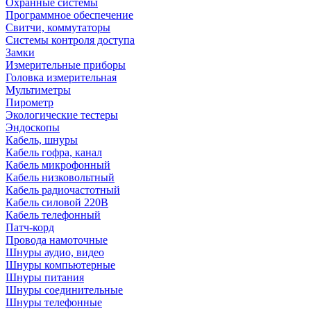
Охранные системы
Программное обеспечение
Свитчи, коммутаторы
Системы контроля доступа
Замки
Измерительные приборы
Головка измерительная
Мультиметры
Пирометр
Экологические тестеры
Эндоскопы
Кабель, шнуры
Кабель гофра, канал
Кабель микрофонный
Кабель низковольтный
Кабель радиочастотный
Кабель силовой 220В
Кабель телефонный
Патч-корд
Провода намоточные
Шнуры аудио, видео
Шнуры компьютерные
Шнуры питания
Шнуры соединительные
Шнуры телефонные