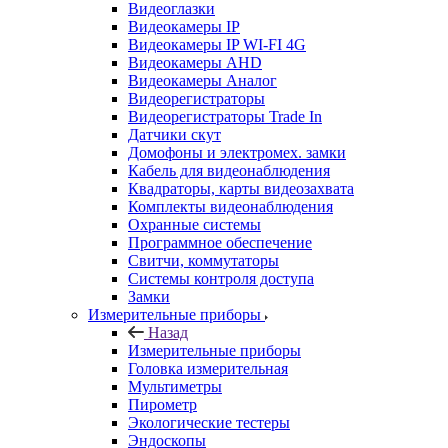
Видеоглазки
Видеокамеры IP
Видеокамеры IP WI-FI 4G
Видеокамеры AHD
Видеокамеры Аналог
Видеорегистраторы
Видеорегистраторы Trade In
Датчики скут
Домофоны и электромех. замки
Кабель для видеонаблюдения
Квадраторы, карты видеозахвата
Комплекты видеонаблюдения
Охранные системы
Программное обеспечение
Свитчи, коммутаторы
Системы контроля доступа
Замки
Измерительные приборы
Назад
Измерительные приборы
Головка измерительная
Мультиметры
Пирометр
Экологические тестеры
Эндоскопы