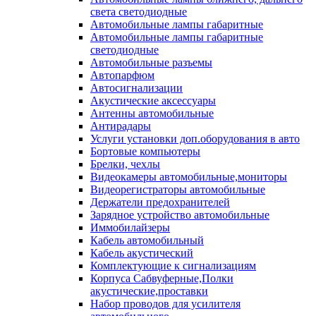
света светодиодные
Автомобильные лампы габаритные
Автомобильные лампы габаритные
светодиодные
Автомобильные разъемы
Автопарфюм
Автосигнализации
Акустические аксессуары
Антенны автомобильные
Антирадары
Услуги установки доп.оборудования в авто
Бортовые компьютеры
Брелки, чехлы
Видеокамеры автомобильные,мониторы
Видеорегистраторы автомобильные
Держатели предохранителей
Зарядное устройство автомобильные
Иммобилайзеры
Кабель автомобильный
Кабель акустический
Комплектующие к сигнализациям
Корпуса Сабвуферные,Полки
акустические,проставки
Набор проводов для усилителя