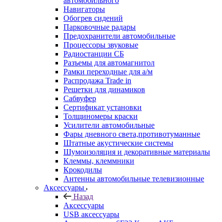
автомобильного
Навигаторы
Обогрев сидений
Парковочные радары
Предохранители автомобильные
Процессоры звуковые
Радиостанции СБ
Разъемы для автомагнитол
Рамки переходные для а/м
Распродажа Trade in
Решетки для динамиков
Сабвуфер
Сертификат установки
Толщиномеры краски
Усилители автомобильные
Фары дневного света,противотуманные
Штатные акустические системы
Шумоизоляция и декоративные материалы
Клеммы, клеммники
Крокодилы
Антенны автомобильные телевизионные
Аксессуары
Назад
Аксессуары
USB аксессуары