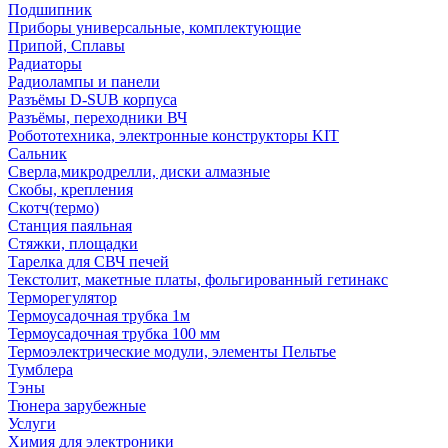
Подшипник
Приборы универсальные, комплектующие
Припой, Сплавы
Радиаторы
Радиолампы и панели
Разъёмы D-SUB корпуса
Разъёмы, переходники ВЧ
Робототехника, электронные конструкторы KIT
Сальник
Сверла,микродрелли, диски алмазные
Скобы, крепления
Скотч(термо)
Станция паяльная
Стяжки, площадки
Тарелка для СВЧ печей
Текстолит, макетные платы, фольгированный гетинакс
Терморегулятор
Термоусадочная трубка 1м
Термоусадочная трубка 100 мм
Термоэлектрические модули, элементы Пельтье
Тумблера
Тэны
Тюнера зарубежные
Услуги
Химия для электроники