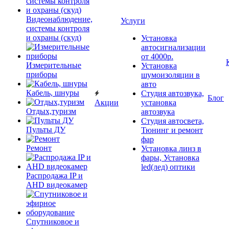
Видеонаблюдение,
Услуги
системы контроля
и охраны (скуд)
Установка
автосигнализации
от 4000р.
Измерительные
Установка
приборы
шумоизоляции в
авто
Кабель, шнуры
Студия автозвука,
Блог
Акции
установка
Отдых,туризм
автозвука
Студия автосвета,
Пульты ДУ
Тюнинг и ремонт
фар
Ремонт
Установка линз в
фары, Установка
led(лед) оптики
Распродажа IP и
AHD видеокамер
Спутниковое и