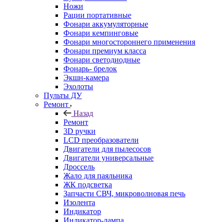
Ножи
Рации портативные
Фонари аккумуляторные
Фонари кемпинговые
Фонари многостороннего применения
Фонари премиум класса
Фонари светодиодные
Фонарь- брелок
Экшн-камера
Эхолоты
Пульты ДУ
Ремонт
Назад
Ремонт
3D ручки
LCD преобразователи
Двигатели для пылесосов
Двигатели универсальные
Дроссель
Жало для паяльника
ЖК подсветка
Запчасти СВЧ, микроволновая печь
Изолента
Индикатор
Индикатор-лампа