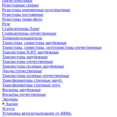
Пьезо-электрики
Резисторные сборки
Резисторы переменные подстроечные
Резисторы постоянные
Резисторы термо-фото
Реле
Стабилитроны Zener
Стабилитроны отечественные
Термопредохранители
Тиристоры, симисторы зарубежные
Тиристоры, симисторы, оптотиристоры отечественные
Транзисторы IGBT зарубежные
Транзисторы зарубежные
Транзисторы отечественные
Транзисторы полевые зарубежные
Диоды отечественные
Транзисторы полевые отечественные
Трансформаторы строчные заруб.
Трансформаторы строчные отеч.
Фильтры зарубежные
Фильтры отечественные
Экодеры
Акции
Услуги
Установка автосигнализации от 4000р.