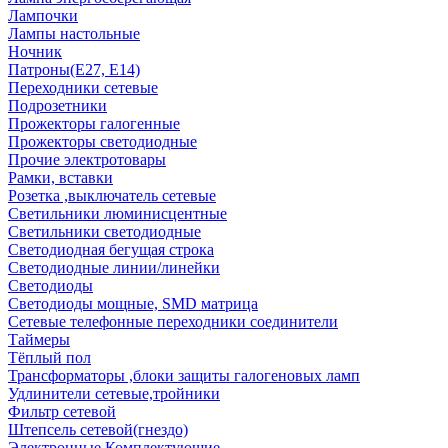
Лампочки
Лампы настольные
Ночник
Патроны(Е27, Е14)
Переходники сетевые
Подрозетники
Прожекторы галогенные
Прожекторы светодиодные
Прочие электротовары
Рамки, вставки
Розетка ,выключатель сетевые
Светильники люминисцентные
Светильники светодиодные
Светодиодная бегущая строка
Светодиодные линии/линейки
Светодиоды
Светодиоды мощные, SMD матрица
Сетевые телефонные переходники соединители
Таймеры
Тёплый пол
Трансформаторы ,блоки защиты галогеновых ламп
Удлинители сетевые,тройники
Фильтр сетевой
Штепсель сетевой(гнездо)
Электронные Комплектующие