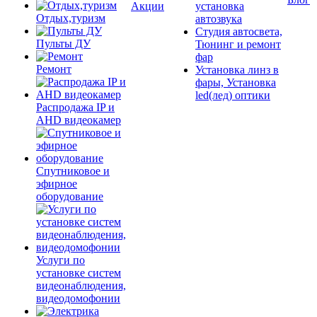
Акции
установка
Отдых,туризм
автозвука
Студия автосвета,
Пульты ДУ
Тюнинг и ремонт
фар
Ремонт
Установка линз в
фары, Установка
led(лед) оптики
Распродажа IP и
AHD видеокамер
Спутниковое и
эфирное
оборудование
Услуги по
установке систем
видеонаблюдения,
видеодомофонии