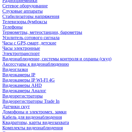
Радиоприемники
Сетевое оборудование
Слуховые аппараты
Стабилизаторы напряжения
Телевизоры.бумбоксы
Телефоны
Термометры, метеостанции, барометры
Усилитель сотового сигнала
Часы с GPS,смарт, детские
Часы электронные
Электротранспорт
Видеонаблюдение, системы контроля и охраны (скуд)
Аксессуары к видеонаблюдению
Видеоглазки
Видеокамеры IP
Видеокамеры IP WI-FI 4G
Видеокамеры AHD
Видеокамеры Аналог
Видеорегистраторы
Видеорегистраторы Trade In
Датчики скут
Домофоны и электромех. замки
Кабель для видеонаблюдения
Квадраторы, карты видеозахвата
Комплекты видеонаблюдения