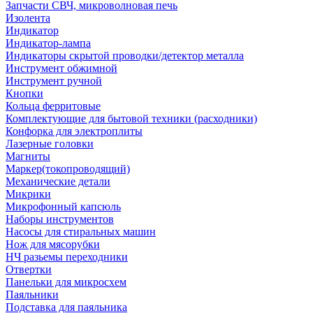
Запчасти СВЧ, микроволновая печь
Изолента
Индикатор
Индикатор-лампа
Индикаторы скрытой проводки/детектор металла
Инструмент обжимной
Инструмент ручной
Кнопки
Кольца ферритовые
Комплектующие для бытовой техники (расходники)
Конфорка для электроплиты
Лазерные головки
Магниты
Маркер(токопроводящий)
Механические детали
Микрики
Микрофонный капсюль
Наборы инструментов
Насосы для стиральных машин
Нож для мясорубки
НЧ разьемы переходники
Отвертки
Панельки для микросхем
Паяльники
Подставка для паяльника