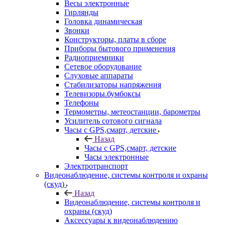
Весы электронные
Гирлянды
Головка динамическая
Звонки
Конструкторы, платы в сборе
Приборы бытового применения
Радиоприемники
Сетевое оборудование
Слуховые аппараты
Стабилизаторы напряжения
Телевизоры.бумбоксы
Телефоны
Термометры, метеостанции, барометры
Усилитель сотового сигнала
Часы с GPS,смарт, детские
Назад
Часы с GPS,смарт, детские
Часы электронные
Электротранспорт
Видеонаблюдение, системы контроля и охраны
(скуд)
Назад
Видеонаблюдение, системы контроля и
охраны (скуд)
Аксессуары к видеонаблюдению