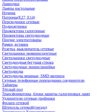
Лампочки
Лампы настольные
Ночник
Патроны(Е27, Е14)
Переходники сетевые
Подрозетники
Прожекторы галогенные
Прожекторы светодиодные
Прочие электротовары
Рамки, вставки
Розетка ,выключатель сетевые
Светильники люминисцентные
Светильники светодиодные
Светодиодная бегущая строка
Светодиодные линии/линейки
Светодиоды
Светодиоды мощные, SMD матрица
Сетевые телефонные переходники соединители
Таймеры
Тёплый пол
Трансформаторы ,блоки защиты галогеновых ламп
Удлинители сетевые,тройники
Фильтр сетевой
Штепсель сетевой(гнездо)
Электронные Комплектующие