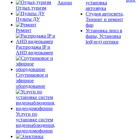
Акции
установка
Отдых,туризм
автозвука
Студия автосвета,
Пульты ДУ
Тюнинг и ремонт
фар
Ремонт
Установка линз в
фары, Установка
led(лед) оптики
Распродажа IP и
AHD видеокамер
Спутниковое и
эфирное
оборудование
Услуги по
установке систем
видеонаблюдения,
видеодомофонии