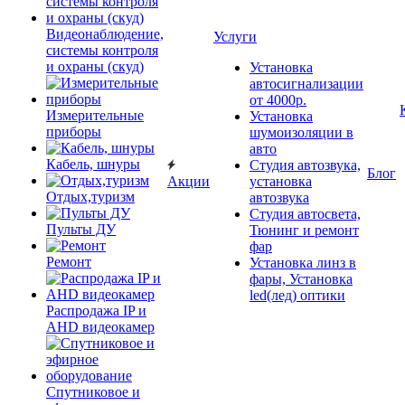
Видеонаблюдение,
Услуги
системы контроля
и охраны (скуд)
Установка
автосигнализации
от 4000р.
Измерительные
Установка
приборы
шумоизоляции в
авто
Кабель, шнуры
Студия автозвука,
Блог
Акции
установка
Отдых,туризм
автозвука
Студия автосвета,
Пульты ДУ
Тюнинг и ремонт
фар
Ремонт
Установка линз в
фары, Установка
led(лед) оптики
Распродажа IP и
AHD видеокамер
Спутниковое и