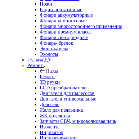
Ножи
Рации портативные
Фонари аккумуляторные
Фонари кемпинговые
Фонари многостороннего применения
Фонари премиум класса
Фонари светодиодные
Фонарь- брелок
Экшн-камера
Эхолоты
Пульты ДУ
Ремонт
Назад
Ремонт
3D ручки
LCD преобразователи
Двигатели для пылесосов
Двигатели универсальные
Дроссель
Жало для паяльника
ЖК подсветка
Запчасти СВЧ, микроволновая печь
Изолента
Индикатор
Индикатор-лампа