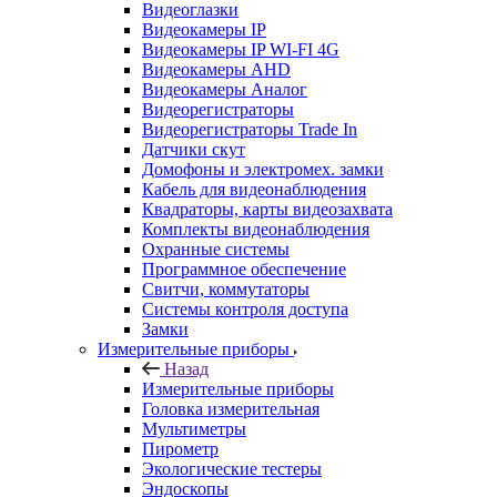
Видеоглазки
Видеокамеры IP
Видеокамеры IP WI-FI 4G
Видеокамеры AHD
Видеокамеры Аналог
Видеорегистраторы
Видеорегистраторы Trade In
Датчики скут
Домофоны и электромех. замки
Кабель для видеонаблюдения
Квадраторы, карты видеозахвата
Комплекты видеонаблюдения
Охранные системы
Программное обеспечение
Свитчи, коммутаторы
Системы контроля доступа
Замки
Измерительные приборы
Назад
Измерительные приборы
Головка измерительная
Мультиметры
Пирометр
Экологические тестеры
Эндоскопы