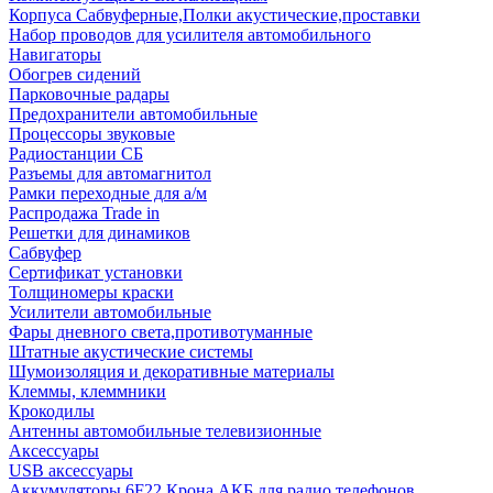
Корпуса Сабвуферные,Полки акустические,проставки
Набор проводов для усилителя автомобильного
Навигаторы
Обогрев сидений
Парковочные радары
Предохранители автомобильные
Процессоры звуковые
Радиостанции СБ
Разъемы для автомагнитол
Рамки переходные для а/м
Распродажа Trade in
Решетки для динамиков
Сабвуфер
Сертификат установки
Толщиномеры краски
Усилители автомобильные
Фары дневного света,противотуманные
Штатные акустические системы
Шумоизоляция и декоративные материалы
Клеммы, клеммники
Крокодилы
Антенны автомобильные телевизионные
Аксессуары
USB аксессуары
Аккумуляторы 6F22 Крона АКБ для радио телефонов