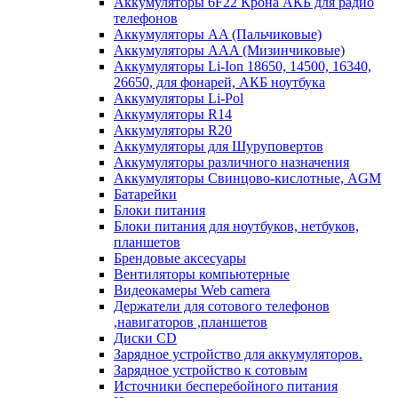
Аккумуляторы 6F22 Крона АКБ для радио
телефонов
Аккумуляторы AA (Пальчиковые)
Аккумуляторы AAA (Мизинчиковые)
Аккумуляторы Li-Ion 18650, 14500, 16340,
26650, для фонарей, АКБ ноутбука
Аккумуляторы Li-Pol
Аккумуляторы R14
Аккумуляторы R20
Аккумуляторы для Шуруповертов
Аккумуляторы различного назначения
Аккумуляторы Свинцово-кислотные, AGM
Батарейки
Блоки питания
Блоки питания для ноутбуков, нетбуков,
планшетов
Брендовые аксесуары
Вентиляторы компьютерные
Видеокамеры Web camera
Держатели для сотового телефонов
,навигаторов ,планшетов
Диски CD
Зарядное устройство для аккумуляторов.
Зарядное устройство к сотовым
Источники бесперебойного питания