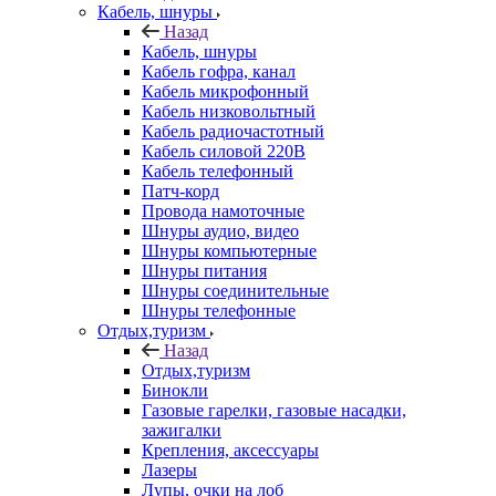
Кабель, шнуры
Назад
Кабель, шнуры
Кабель гофра, канал
Кабель микрофонный
Кабель низковольтный
Кабель радиочастотный
Кабель силовой 220В
Кабель телефонный
Патч-корд
Провода намоточные
Шнуры аудио, видео
Шнуры компьютерные
Шнуры питания
Шнуры соединительные
Шнуры телефонные
Отдых,туризм
Назад
Отдых,туризм
Бинокли
Газовые гарелки, газовые насадки,
зажигалки
Крепления, аксессуары
Лазеры
Лупы, очки на лоб