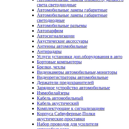
света светодиодные
Автомобильные лампы габаритные
Автомобильные лампы габаритные
светодиодные
Автомобильные разъемы
Автопарфюм
Автосигнализации
Акустические аксессуары
Антенны автомобильные
Антирадары
Услуги установки доп.оборудования в авто
Бортовые компьютеры
Брелки, чехлы
Видеокамеры автомобильные,мониторы
Видеорегистраторы автомобильные
Держатели предохранителей
Зарядное устройство автомобильные
Иммобилайзеры
Кабель автомобильный
Кабель акустический
Комплектующие к сигнализациям
Корпуса Сабвуферные,Полки
акустические,проставки
Набор проводов для усилителя