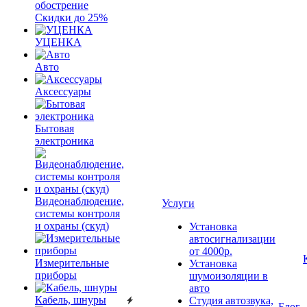
обострение
Скидки до 25%
УЦЕНКА
Авто
Аксессуары
Бытовая
электроника
Видеонаблюдение,
Услуги
системы контроля
и охраны (скуд)
Установка
автосигнализации
от 4000р.
Измерительные
Установка
приборы
шумоизоляции в
авто
Кабель, шнуры
Студия автозвука,
Блог