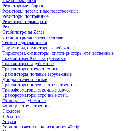
Пьезо-электрики
Резисторные сборки
Резисторы переменные подстроечные
Резисторы постоянные
Резисторы термо-фото
Реле
Стабилитроны Zener
Стабилитроны отечественные
Термопредохранители
Тиристоры, симисторы зарубежные
Тиристоры, симисторы, оптотиристоры отечественные
Транзисторы IGBT зарубежные
Транзисторы зарубежные
Транзисторы отечественные
Транзисторы полевые зарубежные
Диоды отечественные
Транзисторы полевые отечественные
Трансформаторы строчные заруб.
Трансформаторы строчные отеч.
Фильтры зарубежные
Фильтры отечественные
Экодеры
Акции
Услуги
Установка автосигнализации от 4000р.