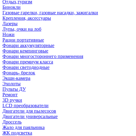
Отдых,туризм
Бинокли
Газовые гарелки, газовые насадки, зажигалки
Крепления, аксессуары
Лазеры
Лупы, очки на лоб
Ножи
Рации портативные
Фонари аккумуляторные
Фонари кемпинговые
Фонари многостороннего применения
Фонари премиум класса
Фонари светодиодные
Фонарь- брелок
Экшн-камера
Эхолоты
Пульты ДУ
Ремонт
3D ручки
LCD преобразователи
Двигатели для пылесосов
Двигатели универсальные
Дроссель
Жало для паяльника
ЖК подсветка