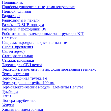
Подшипник
Приборы универсальные, комплектующие
Припой, Сплавы
Радиаторы
Радиолампы и панели
Разъёмы D-SUB корпуса
Разъёмы, переходники ВЧ
Робототехника, электронные конструкторы KIT
Сальник
Сверла,микродрелли, диски алмазные
Скобы, крепления
Скотч(термо)
Станция паяльная
Стяжки, площадки
Тарелка для СВЧ печей
Текстолит, макетные платы, фольгированный гетинакс
Терморегулятор
Термоусадочная трубка 1м
Термоусадочная трубка 100 мм
Термоэлектрические модули, элементы Пельтье
Тумблера
Тэны
Тюнера зарубежные
Услуги
Химия для электроники