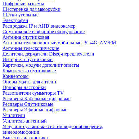
Цифровые разъемы
Шестеренка для мясорубки
Щетки угольные
Электрофен
Распродажа IP и AHD видеокамер
Спутниковое и эфирное оборудование
Антенна спутниковая
Антенны телевизионные,мобильные, 3G/4G, AM/FM
Антенны телескопические
Делители, держатели Diseq-переключатели
Интернет спутниковый
Карточки, модули дополнит.оплаты
Комплекты спутниковые
Конверторы
Опоры,мачты для антенн
Приборы настройки
Разветвители сумматоры TV
Ресиверы Кабельные цифровые
Ресиверы Спутниковые
Ресиверы Эфирные цифровые
Усилители
Усилитель антенный
Услуги по установке систем видеонаблюдения,
видеодомофонии
Выезд и диагностика