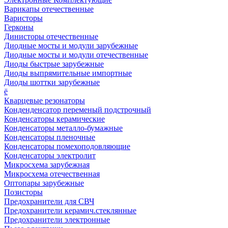
Варикапы отечественные
Варисторы
Герконы
Динисторы отечественные
Диодные мосты и модули зарубежные
Диодные мосты и модули отечественные
Диоды быстрые зарубежные
Диоды выпрямительные импортные
Диоды шоттки зарубежные
ё
Кварцевые резонаторы
Конденденсатор переменый подстрочный
Конденсаторы керамические
Конденсаторы металло-бумажные
Конденсаторы пленочные
Конденсаторы помехоподовляющие
Конденсаторы электролит
Микросхема зарубежная
Микросхема отечественная
Оптопары зарубежные
Позисторы
Предохранители для СВЧ
Предохранители керамич.стеклянные
Предохранители электронные