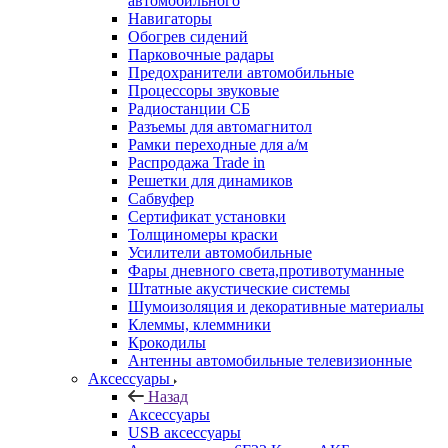
автомобильного
Навигаторы
Обогрев сидений
Парковочные радары
Предохранители автомобильные
Процессоры звуковые
Радиостанции СБ
Разъемы для автомагнитол
Рамки переходные для а/м
Распродажа Trade in
Решетки для динамиков
Сабвуфер
Сертификат установки
Толщиномеры краски
Усилители автомобильные
Фары дневного света,противотуманные
Штатные акустические системы
Шумоизоляция и декоративные материалы
Клеммы, клеммники
Крокодилы
Антенны автомобильные телевизионные
Аксессуары
Назад
Аксессуары
USB аксессуары