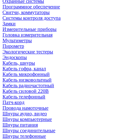
Охранные системы
Программное обеспечение
Свитчи, коммутаторы
Системы контроля доступа
Замки
Измерительные приборы
Головка измерительная
Мультиметры
Пирометр
Экологические тестеры
Эндоскопы
Кабель, шнуры
Кабель гофра, канал
Кабель микрофонный
Кабель низковольтный
Кабель радиочастотный
Кабель силовой 220В
Кабель телефонный
Патч-корд
Провода намоточные
Шнуры аудио, видео
Шнуры компьютерные
Шнуры питания
Шнуры соединительные
Шнуры телефонные