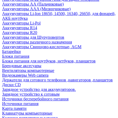
Аккумуляторы AA (Пальчиковые)
Аккумуляторы AAA (Мизинчиковые)
Аккумуляторы Li-Ion 18650, 14500, 16340, 26650, для фонарей,
АКБ ноутбука
Аккумуляторы Li-Pol
Аккумуляторы R14
Аккумуляторы R20
Аккумуляторы для Шуруповертов
Аккумуляторы различного назначения
Аккумуляторы Свинцово-кислотные, AGM
Батарейки
Блоки питания
Блоки питания для ноутбуков, нетбуков, планшетов
Брендовые аксесуары
Вентиляторы компьютерные
Видеокамеры Web camera
Держатели для сотового телефонов ,навигаторов ,планшетов
Диски CD
Зарядное устройство для аккумуляторов.
Зарядное устройство к сотовым
Источники бесперебойного питания
Источники питания
Карта памяти
Клавиатуры компьюторные
Колонки портативные караоке