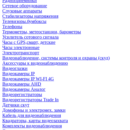
Радиоприемники
Сетевое оборудование
Слуховые аппараты
Стабилизаторы напряжения
Телевизоры.бумбоксы
Телефоны
Термометры, метеостанции, барометры
Усилитель сотового сигнала
Часы с GPS,смарт, детские
Часы электронные
Электротранспорт
Видеонаблюдение, системы контроля и охраны (скуд)
Аксессуары к видеонаблюдению
Видеоглазки
Видеокамеры IP
Видеокамеры IP WI-FI 4G
Видеокамеры AHD
Видеокамеры Аналог
Видеорегистраторы
Видеорегистраторы Trade In
Датчики скут
Домофоны и электромех. замки
Кабель для видеонаблюдения
Квадраторы, карты видеозахвата
Комплекты видеонаблюдения