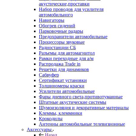
акустические,проставки
Набор проводов для усилителя
автомобильного
Навигаторы
Обогрев сидений
Парковочные радары
Предохранители автомобильные
Процессоры звуковые
Радиостанции СБ
Разъемы для автомагнитол
Рамки переходные для а/м
Распродажа Trade in
Решетки для динамиков
Сабвуфер
Сертификат установки
Толщиномеры краски
Усилители автомобильные
Фары дневного света,противотуманные
Штатные акустические системы
Шумоизоляция и декоративные материалы
Клеммы, клеммники
Крокодилы
Антенны автомобильные телевизионные
Аксессуары
Назад