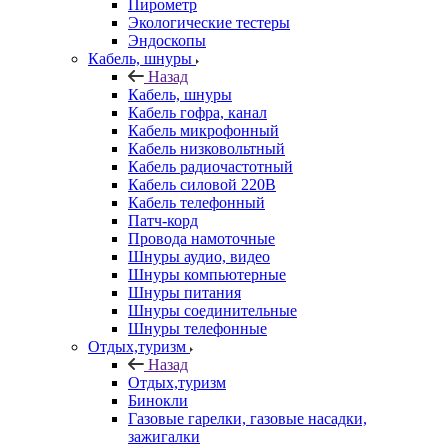
Пирометр
Экологические тестеры
Эндоскопы
Кабель, шнуры
Назад
Кабель, шнуры
Кабель гофра, канал
Кабель микрофонный
Кабель низковольтный
Кабель радиочастотный
Кабель силовой 220В
Кабель телефонный
Патч-корд
Провода намоточные
Шнуры аудио, видео
Шнуры компьютерные
Шнуры питания
Шнуры соединительные
Шнуры телефонные
Отдых,туризм
Назад
Отдых,туризм
Бинокли
Газовые гарелки, газовые насадки,
зажигалки