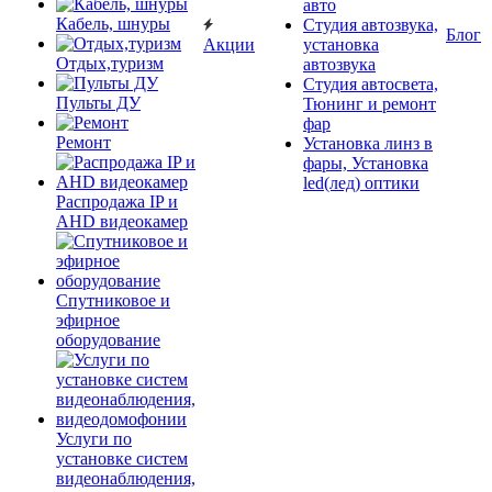
авто
Кабель, шнуры
Студия автозвука,
Блог
Акции
установка
Отдых,туризм
автозвука
Студия автосвета,
Пульты ДУ
Тюнинг и ремонт
фар
Ремонт
Установка линз в
фары, Установка
led(лед) оптики
Распродажа IP и
AHD видеокамер
Спутниковое и
эфирное
оборудование
Услуги по
установке систем
видеонаблюдения,