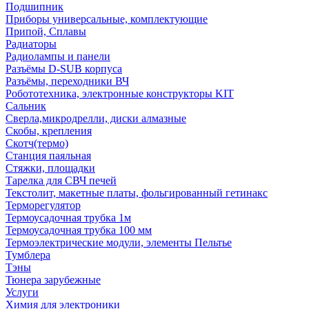
Подшипник
Приборы универсальные, комплектующие
Припой, Сплавы
Радиаторы
Радиолампы и панели
Разъёмы D-SUB корпуса
Разъёмы, переходники ВЧ
Робототехника, электронные конструкторы KIT
Сальник
Сверла,микродрелли, диски алмазные
Скобы, крепления
Скотч(термо)
Станция паяльная
Стяжки, площадки
Тарелка для СВЧ печей
Текстолит, макетные платы, фольгированный гетинакс
Терморегулятор
Термоусадочная трубка 1м
Термоусадочная трубка 100 мм
Термоэлектрические модули, элементы Пельтье
Тумблера
Тэны
Тюнера зарубежные
Услуги
Химия для электроники