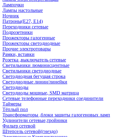
Лампочки
Лампы настольные
Ночник
Патроны(Е27, Е14)
Переходники сетевые
Подрозетники
Прожекторы галогенные
Прожекторы светодиодные
Прочие электротовары
Рамки, вставки
Розетка ,выключатель сетевые
Светильники люминисцентные
Светильники светодиодные
Светодиодная бегущая строка
Светодиодные линии/линейки
Светодиоды
Светодиоды мощные, SMD матрица
Сетевые телефонные переходники соединители
Таймеры
Тёплый пол
Трансформаторы ,блоки защиты галогеновых ламп
Удлинители сетевые,тройники
Фильтр сетевой
Штепсель сетевой(гнездо)
Электронные Комплектующие