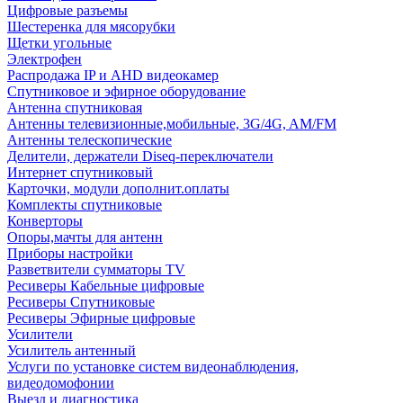
Цифровые разъемы
Шестеренка для мясорубки
Щетки угольные
Электрофен
Распродажа IP и AHD видеокамер
Спутниковое и эфирное оборудование
Антенна спутниковая
Антенны телевизионные,мобильные, 3G/4G, AM/FM
Антенны телескопические
Делители, держатели Diseq-переключатели
Интернет спутниковый
Карточки, модули дополнит.оплаты
Комплекты спутниковые
Конверторы
Опоры,мачты для антенн
Приборы настройки
Разветвители сумматоры TV
Ресиверы Кабельные цифровые
Ресиверы Спутниковые
Ресиверы Эфирные цифровые
Усилители
Усилитель антенный
Услуги по установке систем видеонаблюдения,
видеодомофонии
Выезд и диагностика