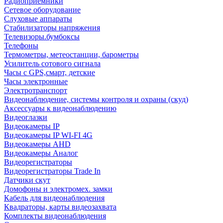
Радиоприемники
Сетевое оборудование
Слуховые аппараты
Стабилизаторы напряжения
Телевизоры.бумбоксы
Телефоны
Термометры, метеостанции, барометры
Усилитель сотового сигнала
Часы с GPS,смарт, детские
Часы электронные
Электротранспорт
Видеонаблюдение, системы контроля и охраны (скуд)
Аксессуары к видеонаблюдению
Видеоглазки
Видеокамеры IP
Видеокамеры IP WI-FI 4G
Видеокамеры AHD
Видеокамеры Аналог
Видеорегистраторы
Видеорегистраторы Trade In
Датчики скут
Домофоны и электромех. замки
Кабель для видеонаблюдения
Квадраторы, карты видеозахвата
Комплекты видеонаблюдения