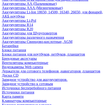
Аккумуляторы AA (Пальчиковые)
Аккумуляторы AAA (Мизинчиковые)
Аккумуляторы Li-Ion 18650, 14500, 16340, 26650, для фонарей,
АКБ ноутбука
Аккумуляторы Li-Pol
Аккумуляторы R14
Аккумуляторы R20
Аккумуляторы для Шуруповертов
Аккумуляторы различного назначения
Аккумуляторы Свинцово-кислотные, AGM
Батарейки
Блоки питания
Блоки питания для ноутбуков, нетбуков, планшетов
Брендовые аксесуары
Вентиляторы компьютерные
Видеокамеры Web camera
Держатели для сотового телефонов ,навигаторов ,планшетов
Диски CD
Зарядное устройство для аккумуляторов.
Зарядное устройство к сотовым
Источники бесперебойного питания
Источники питания
Карта памяти
Клавиатуры компьюторные
Колонки портативные караоке