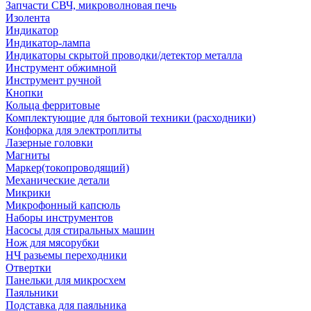
Запчасти СВЧ, микроволновая печь
Изолента
Индикатор
Индикатор-лампа
Индикаторы скрытой проводки/детектор металла
Инструмент обжимной
Инструмент ручной
Кнопки
Кольца ферритовые
Комплектующие для бытовой техники (расходники)
Конфорка для электроплиты
Лазерные головки
Магниты
Маркер(токопроводящий)
Механические детали
Микрики
Микрофонный капсюль
Наборы инструментов
Насосы для стиральных машин
Нож для мясорубки
НЧ разьемы переходники
Отвертки
Панельки для микросхем
Паяльники
Подставка для паяльника