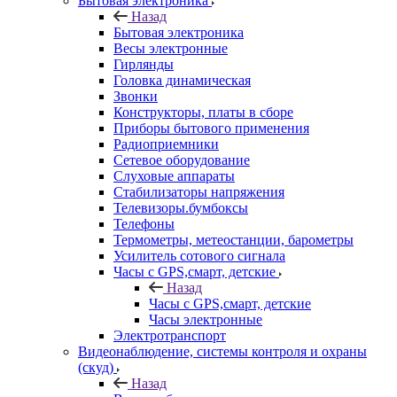
Бытовая электроника
Назад
Бытовая электроника
Весы электронные
Гирлянды
Головка динамическая
Звонки
Конструкторы, платы в сборе
Приборы бытового применения
Радиоприемники
Сетевое оборудование
Слуховые аппараты
Стабилизаторы напряжения
Телевизоры.бумбоксы
Телефоны
Термометры, метеостанции, барометры
Усилитель сотового сигнала
Часы с GPS,смарт, детские
Назад
Часы с GPS,смарт, детские
Часы электронные
Электротранспорт
Видеонаблюдение, системы контроля и охраны
(скуд)
Назад