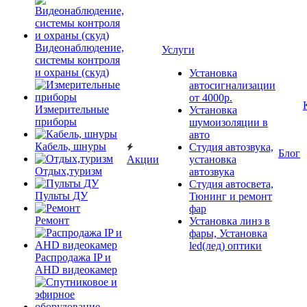
Видеонаблюдение,
Услуги
системы контроля
и охраны (скуд)
Установка
автосигнализации
от 4000р.
Измерительные
Установка
приборы
шумоизоляции в
авто
Кабель, шнуры
Студия автозвука,
Блог
Акции
установка
Отдых,туризм
автозвука
Студия автосвета,
Пульты ДУ
Тюнинг и ремонт
фар
Ремонт
Установка линз в
фары, Установка
led(лед) оптики
Распродажа IP и
AHD видеокамер