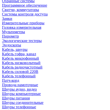
Охранные системы
Программное обеспечение
Свитчи, коммутаторы
Системы контроля доступа
Замки
Измерительные приборы
Головка измерительная
Мультиметры
Пирометр
Экологические тестеры
Эндоскопы
Кабель, шнуры
Кабель гофра, канал
Кабель микрофонный
Кабель низковольтный
Кабель радиочастотный
Кабель силовой 220В
Кабель телефонный
Патч-корд
Провода намоточные
Шнуры аудио, видео
Шнуры компьютерные
Шнуры питания
Шнуры соединительные
Шнуры телефонные