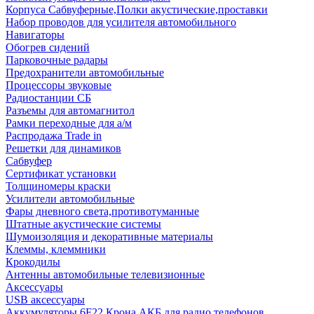
Корпуса Сабвуферные,Полки акустические,проставки
Набор проводов для усилителя автомобильного
Навигаторы
Обогрев сидений
Парковочные радары
Предохранители автомобильные
Процессоры звуковые
Радиостанции СБ
Разъемы для автомагнитол
Рамки переходные для а/м
Распродажа Trade in
Решетки для динамиков
Сабвуфер
Сертификат установки
Толщиномеры краски
Усилители автомобильные
Фары дневного света,противотуманные
Штатные акустические системы
Шумоизоляция и декоративные материалы
Клеммы, клеммники
Крокодилы
Антенны автомобильные телевизионные
Аксессуары
USB аксессуары
Аккумуляторы 6F22 Крона АКБ для радио телефонов