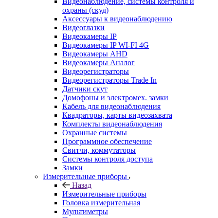
Видеонаблюдение, системы контроля и
охраны (скуд)
Аксессуары к видеонаблюдению
Видеоглазки
Видеокамеры IP
Видеокамеры IP WI-FI 4G
Видеокамеры AHD
Видеокамеры Аналог
Видеорегистраторы
Видеорегистраторы Trade In
Датчики скут
Домофоны и электромех. замки
Кабель для видеонаблюдения
Квадраторы, карты видеозахвата
Комплекты видеонаблюдения
Охранные системы
Программное обеспечение
Свитчи, коммутаторы
Системы контроля доступа
Замки
Измерительные приборы
Назад
Измерительные приборы
Головка измерительная
Мультиметры