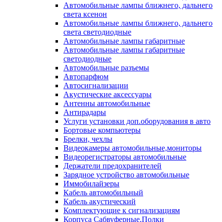
Автомобильные лампы ближнего, дальнего
света ксенон
Автомобильные лампы ближнего, дальнего
света светодиодные
Автомобильные лампы габаритные
Автомобильные лампы габаритные
светодиодные
Автомобильные разъемы
Автопарфюм
Автосигнализации
Акустические аксессуары
Антенны автомобильные
Антирадары
Услуги установки доп.оборудования в авто
Бортовые компьютеры
Брелки, чехлы
Видеокамеры автомобильные,мониторы
Видеорегистраторы автомобильные
Держатели предохранителей
Зарядное устройство автомобильные
Иммобилайзеры
Кабель автомобильный
Кабель акустический
Комплектующие к сигнализациям
Корпуса Сабвуферные,Полки