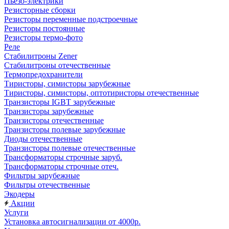
Пьезо-электрики
Резисторные сборки
Резисторы переменные подстроечные
Резисторы постоянные
Резисторы термо-фото
Реле
Стабилитроны Zener
Стабилитроны отечественные
Термопредохранители
Тиристоры, симисторы зарубежные
Тиристоры, симисторы, оптотиристоры отечественные
Транзисторы IGBT зарубежные
Транзисторы зарубежные
Транзисторы отечественные
Транзисторы полевые зарубежные
Диоды отечественные
Транзисторы полевые отечественные
Трансформаторы строчные заруб.
Трансформаторы строчные отеч.
Фильтры зарубежные
Фильтры отечественные
Экодеры
Акции
Услуги
Установка автосигнализации от 4000р.