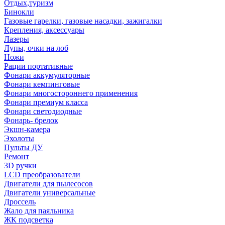
Отдых,туризм
Бинокли
Газовые гарелки, газовые насадки, зажигалки
Крепления, аксессуары
Лазеры
Лупы, очки на лоб
Ножи
Рации портативные
Фонари аккумуляторные
Фонари кемпинговые
Фонари многостороннего применения
Фонари премиум класса
Фонари светодиодные
Фонарь- брелок
Экшн-камера
Эхолоты
Пульты ДУ
Ремонт
3D ручки
LCD преобразователи
Двигатели для пылесосов
Двигатели универсальные
Дроссель
Жало для паяльника
ЖК подсветка