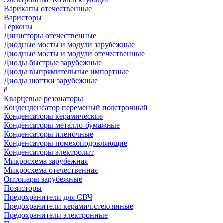
Варикапы отечественные
Варисторы
Герконы
Динисторы отечественные
Диодные мосты и модули зарубежные
Диодные мосты и модули отечественные
Диоды быстрые зарубежные
Диоды выпрямительные импортные
Диоды шоттки зарубежные
ё
Кварцевые резонаторы
Конденденсатор переменый подстрочный
Конденсаторы керамические
Конденсаторы металло-бумажные
Конденсаторы пленочные
Конденсаторы помехоподовляющие
Конденсаторы электролит
Микросхема зарубежная
Микросхема отечественная
Оптопары зарубежные
Позисторы
Предохранители для СВЧ
Предохранители керамич.стеклянные
Предохранители электронные