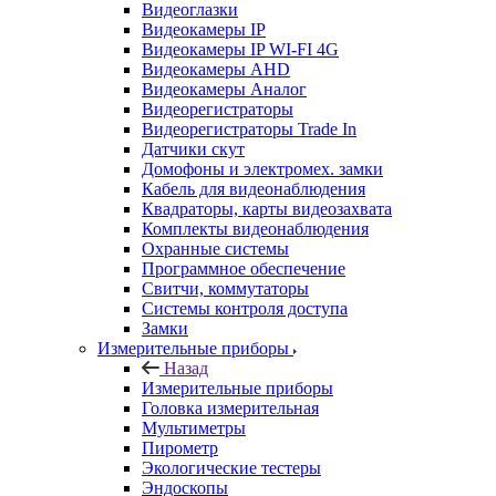
Видеоглазки
Видеокамеры IP
Видеокамеры IP WI-FI 4G
Видеокамеры AHD
Видеокамеры Аналог
Видеорегистраторы
Видеорегистраторы Trade In
Датчики скут
Домофоны и электромех. замки
Кабель для видеонаблюдения
Квадраторы, карты видеозахвата
Комплекты видеонаблюдения
Охранные системы
Программное обеспечение
Свитчи, коммутаторы
Системы контроля доступа
Замки
Измерительные приборы
Назад
Измерительные приборы
Головка измерительная
Мультиметры
Пирометр
Экологические тестеры
Эндоскопы