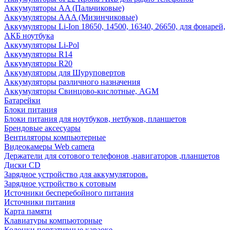
Аккумуляторы AA (Пальчиковые)
Аккумуляторы AAA (Мизинчиковые)
Аккумуляторы Li-Ion 18650, 14500, 16340, 26650, для фонарей,
АКБ ноутбука
Аккумуляторы Li-Pol
Аккумуляторы R14
Аккумуляторы R20
Аккумуляторы для Шуруповертов
Аккумуляторы различного назначения
Аккумуляторы Свинцово-кислотные, AGM
Батарейки
Блоки питания
Блоки питания для ноутбуков, нетбуков, планшетов
Брендовые аксесуары
Вентиляторы компьютерные
Видеокамеры Web camera
Держатели для сотового телефонов ,навигаторов ,планшетов
Диски CD
Зарядное устройство для аккумуляторов.
Зарядное устройство к сотовым
Источники бесперебойного питания
Источники питания
Карта памяти
Клавиатуры компьюторные
Колонки портативные караоке