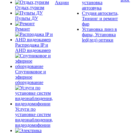
Акции
установка
Отдых,туризм
автозвука
Студия автосвета,
Пульты ДУ
Тюнинг и ремонт
фар
Ремонт
Установка линз в
фары, Установка
led(лед) оптики
Распродажа IP и
AHD видеокамер
Спутниковое и
эфирное
оборудование
Услуги по
установке систем
видеонаблюдения,
видеодомофонии