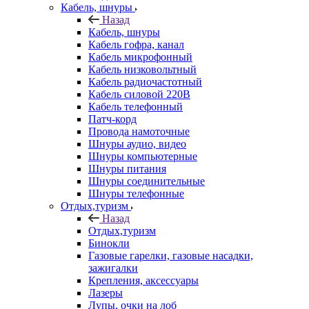
Кабель, шнуры
Назад
Кабель, шнуры
Кабель гофра, канал
Кабель микрофонный
Кабель низковольтный
Кабель радиочастотный
Кабель силовой 220В
Кабель телефонный
Патч-корд
Провода намоточные
Шнуры аудио, видео
Шнуры компьютерные
Шнуры питания
Шнуры соединительные
Шнуры телефонные
Отдых,туризм
Назад
Отдых,туризм
Бинокли
Газовые гарелки, газовые насадки,
зажигалки
Крепления, аксессуары
Лазеры
Лупы, очки на лоб