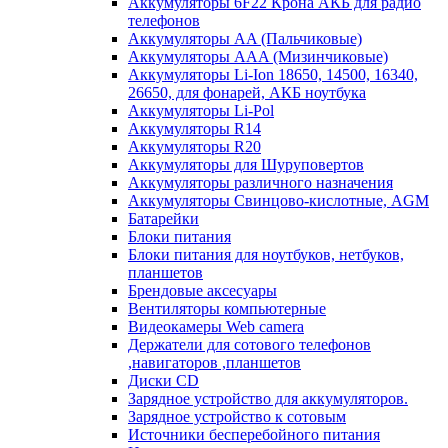
Аккумуляторы 6F22 Крона АКБ для радио
телефонов
Аккумуляторы AA (Пальчиковые)
Аккумуляторы AAA (Мизинчиковые)
Аккумуляторы Li-Ion 18650, 14500, 16340,
26650, для фонарей, АКБ ноутбука
Аккумуляторы Li-Pol
Аккумуляторы R14
Аккумуляторы R20
Аккумуляторы для Шуруповертов
Аккумуляторы различного назначения
Аккумуляторы Свинцово-кислотные, AGM
Батарейки
Блоки питания
Блоки питания для ноутбуков, нетбуков,
планшетов
Брендовые аксесуары
Вентиляторы компьютерные
Видеокамеры Web camera
Держатели для сотового телефонов
,навигаторов ,планшетов
Диски CD
Зарядное устройство для аккумуляторов.
Зарядное устройство к сотовым
Источники бесперебойного питания