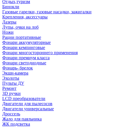
Отдых,туризм
Бинокли
Газовые гарелки, газовые насадки, зажигалки
Крепления, аксессуары
Лазеры
Лупы, очки на лоб
Ножи
Рации портативные
Фонари аккумуляторные
Фонари кемпинговые
Фонари многостороннего применения
Фонари премиум класса
Фонари светодиодные
Фонарь- брелок
Экшн-камера
Эхолоты
Пульты ДУ
Ремонт
3D ручки
LCD преобразователи
Двигатели для пылесосов
Двигатели универсальные
Дроссель
Жало для паяльника
ЖК подсветка