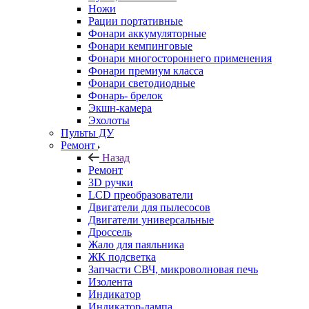
Ножи
Рации портативные
Фонари аккумуляторные
Фонари кемпинговые
Фонари многостороннего применения
Фонари премиум класса
Фонари светодиодные
Фонарь- брелок
Экшн-камера
Эхолоты
Пульты ДУ
Ремонт
Назад
Ремонт
3D ручки
LCD преобразователи
Двигатели для пылесосов
Двигатели универсальные
Дроссель
Жало для паяльника
ЖК подсветка
Запчасти СВЧ, микроволновая печь
Изолента
Индикатор
Индикатор-лампа