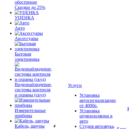
обострение
Скидки до 25%
УЦЕНКА
Авто
Аксессуары
Бытовая
электроника
Видеонаблюдение,
Услуги
системы контроля
и охраны (скуд)
Установка
автосигнализации
от 4000р.
Измерительные
Установка
приборы
шумоизоляции в
авто
Кабель, шнуры
Студия автозвука,
Блог