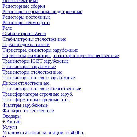
Пьезо-электрики
Резисторные сборки
Резисторы переменные подстроечные
Резисторы постоянные
Резисторы термо-фото
Реле
Стабилитроны Zener
Стабилитроны отечественные
Термопредохранители
Тиристоры, симисторы зарубежные
Тиристоры, симисторы, оптотиристоры отечественные
Транзисторы IGBT зарубежные
Транзисторы зарубежные
Транзисторы отечественные
Транзисторы полевые зарубежные
Диоды отечественные
Транзисторы полевые отечественные
Трансформаторы строчные заруб.
Трансформаторы строчные отеч.
Фильтры зарубежные
Фильтры отечественные
Экодеры
Акции
Услуги
Установка автосигнализации от 4000р.