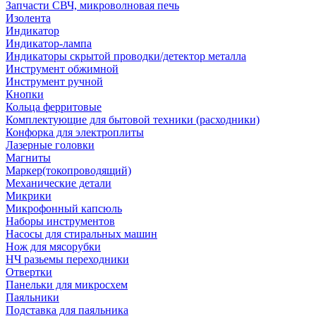
Запчасти СВЧ, микроволновая печь
Изолента
Индикатор
Индикатор-лампа
Индикаторы скрытой проводки/детектор металла
Инструмент обжимной
Инструмент ручной
Кнопки
Кольца ферритовые
Комплектующие для бытовой техники (расходники)
Конфорка для электроплиты
Лазерные головки
Магниты
Маркер(токопроводящий)
Механические детали
Микрики
Микрофонный капсюль
Наборы инструментов
Насосы для стиральных машин
Нож для мясорубки
НЧ разьемы переходники
Отвертки
Панельки для микросхем
Паяльники
Подставка для паяльника