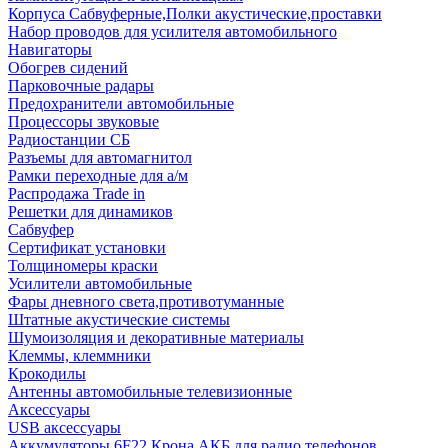
Корпуса Сабвуферные,Полки акустические,проставки
Набор проводов для усилителя автомобильного
Навигаторы
Обогрев сидений
Парковочные радары
Предохранители автомобильные
Процессоры звуковые
Радиостанции СБ
Разъемы для автомагнитол
Рамки переходные для а/м
Распродажа Trade in
Решетки для динамиков
Сабвуфер
Сертификат установки
Толщиномеры краски
Усилители автомобильные
Фары дневного света,противотуманные
Штатные акустические системы
Шумоизоляция и декоративные материалы
Клеммы, клеммники
Крокодилы
Антенны автомобильные телевизионные
Аксессуары
USB аксессуары
Аккумуляторы 6F22 Крона АКБ для радио телефонов