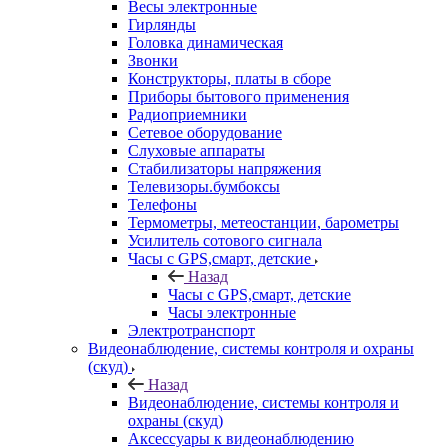
Весы электронные
Гирлянды
Головка динамическая
Звонки
Конструкторы, платы в сборе
Приборы бытового применения
Радиоприемники
Сетевое оборудование
Слуховые аппараты
Стабилизаторы напряжения
Телевизоры.бумбоксы
Телефоны
Термометры, метеостанции, барометры
Усилитель сотового сигнала
Часы с GPS,смарт, детские
Назад
Часы с GPS,смарт, детские
Часы электронные
Электротранспорт
Видеонаблюдение, системы контроля и охраны
(скуд)
Назад
Видеонаблюдение, системы контроля и
охраны (скуд)
Аксессуары к видеонаблюдению