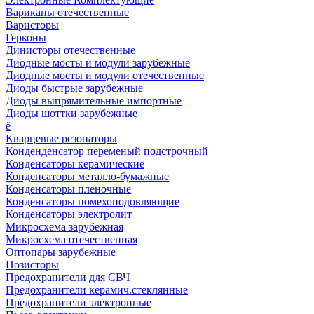
Варикапы отечественные
Варисторы
Герконы
Динисторы отечественные
Диодные мосты и модули зарубежные
Диодные мосты и модули отечественные
Диоды быстрые зарубежные
Диоды выпрямительные импортные
Диоды шоттки зарубежные
ё
Кварцевые резонаторы
Конденденсатор переменый подстрочный
Конденсаторы керамические
Конденсаторы металло-бумажные
Конденсаторы пленочные
Конденсаторы помехоподовляющие
Конденсаторы электролит
Микросхема зарубежная
Микросхема отечественная
Оптопары зарубежные
Позисторы
Предохранители для СВЧ
Предохранители керамич.стеклянные
Предохранители электронные