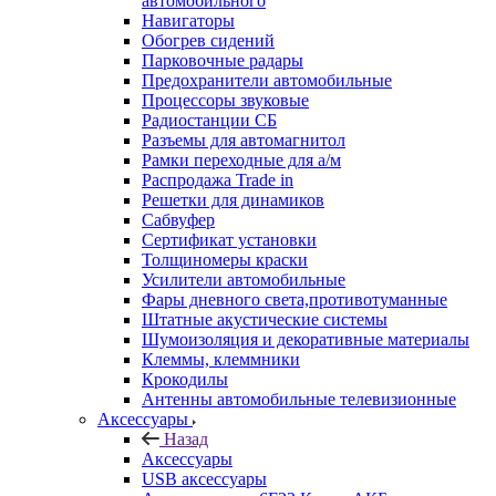
автомобильного
Навигаторы
Обогрев сидений
Парковочные радары
Предохранители автомобильные
Процессоры звуковые
Радиостанции СБ
Разъемы для автомагнитол
Рамки переходные для а/м
Распродажа Trade in
Решетки для динамиков
Сабвуфер
Сертификат установки
Толщиномеры краски
Усилители автомобильные
Фары дневного света,противотуманные
Штатные акустические системы
Шумоизоляция и декоративные материалы
Клеммы, клеммники
Крокодилы
Антенны автомобильные телевизионные
Аксессуары
Назад
Аксессуары
USB аксессуары