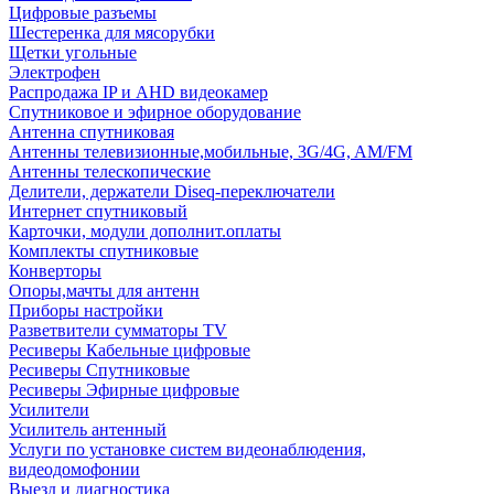
Цифровые разъемы
Шестеренка для мясорубки
Щетки угольные
Электрофен
Распродажа IP и AHD видеокамер
Спутниковое и эфирное оборудование
Антенна спутниковая
Антенны телевизионные,мобильные, 3G/4G, AM/FM
Антенны телескопические
Делители, держатели Diseq-переключатели
Интернет спутниковый
Карточки, модули дополнит.оплаты
Комплекты спутниковые
Конверторы
Опоры,мачты для антенн
Приборы настройки
Разветвители сумматоры TV
Ресиверы Кабельные цифровые
Ресиверы Спутниковые
Ресиверы Эфирные цифровые
Усилители
Усилитель антенный
Услуги по установке систем видеонаблюдения,
видеодомофонии
Выезд и диагностика