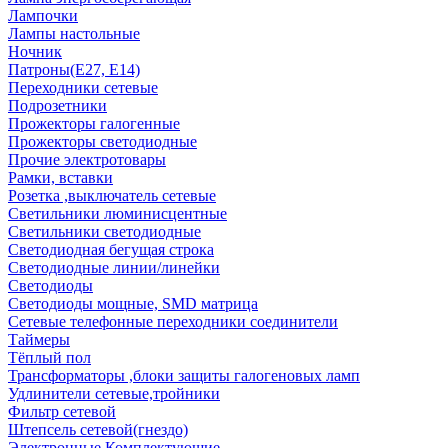
Лампочки
Лампы настольные
Ночник
Патроны(Е27, Е14)
Переходники сетевые
Подрозетники
Прожекторы галогенные
Прожекторы светодиодные
Прочие электротовары
Рамки, вставки
Розетка ,выключатель сетевые
Светильники люминисцентные
Светильники светодиодные
Светодиодная бегущая строка
Светодиодные линии/линейки
Светодиоды
Светодиоды мощные, SMD матрица
Сетевые телефонные переходники соединители
Таймеры
Тёплый пол
Трансформаторы ,блоки защиты галогеновых ламп
Удлинители сетевые,тройники
Фильтр сетевой
Штепсель сетевой(гнездо)
Электронные Комплектующие