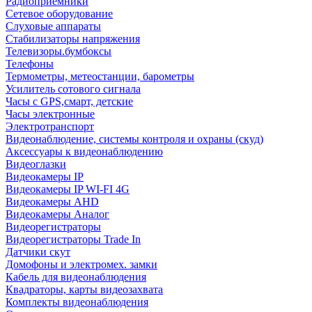
Радиоприемники
Сетевое оборудование
Слуховые аппараты
Стабилизаторы напряжения
Телевизоры.бумбоксы
Телефоны
Термометры, метеостанции, барометры
Усилитель сотового сигнала
Часы с GPS,смарт, детские
Часы электронные
Электротранспорт
Видеонаблюдение, системы контроля и охраны (скуд)
Аксессуары к видеонаблюдению
Видеоглазки
Видеокамеры IP
Видеокамеры IP WI-FI 4G
Видеокамеры AHD
Видеокамеры Аналог
Видеорегистраторы
Видеорегистраторы Trade In
Датчики скут
Домофоны и электромех. замки
Кабель для видеонаблюдения
Квадраторы, карты видеозахвата
Комплекты видеонаблюдения