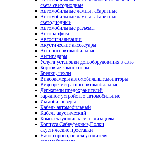
света светодиодные
Автомобильные лампы габаритные
Автомобильные лампы габаритные
светодиодные
Автомобильные разъемы
Автопарфюм
Автосигнализации
Акустические аксессуары
Антенны автомобильные
Антирадары
Услуги установки доп.оборудования в авто
Бортовые компьютеры
Брелки, чехлы
Видеокамеры автомобильные,мониторы
Видеорегистраторы автомобильные
Держатели предохранителей
Зарядное устройство автомобильные
Иммобилайзеры
Кабель автомобильный
Кабель акустический
Комплектующие к сигнализациям
Корпуса Сабвуферные,Полки
акустические,проставки
Набор проводов для усилителя