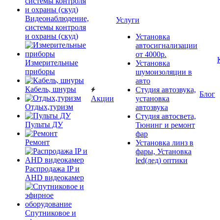
Видеонаблюдение,
Услуги
системы контроля
и охраны (скуд)
Установка
автосигнализации
от 4000р.
Измерительные
Установка
приборы
шумоизоляции в
авто
Кабель, шнуры
Студия автозвука,
Блог
Акции
установка
Отдых,туризм
автозвука
Студия автосвета,
Пульты ДУ
Тюнинг и ремонт
фар
Ремонт
Установка линз в
фары, Установка
led(лед) оптики
Распродажа IP и
AHD видеокамер
Спутниковое и