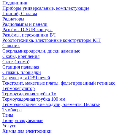
Подшипник
Приборы универсальные, комплектующие
Припой, Сплавы
Радиаторы
Радиолампы и панели
Разъёмы D-SUB корпуса
Разъёмы, переходники ВЧ
Робототехника, электронные конструкторы KIT
Сальник
Сверла,микродрелли, диски алмазные
Скобы, крепления
Скотч(термо)
Станция паяльная
Стяжки, площадки
Тарелка для СВЧ печей
Текстолит, макетные платы, фольгированный гетинакс
Терморегулятор
Термоусадочная трубка 1м
Термоусадочная трубка 100 мм
Термоэлектрические модули, элементы Пельтье
Тумблера
Тэны
Тюнера зарубежные
Услуги
Химия для электроники