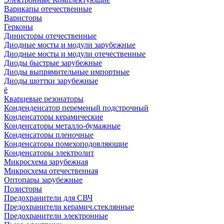
Варикапы отечественные
Варисторы
Герконы
Динисторы отечественные
Диодные мосты и модули зарубежные
Диодные мосты и модули отечественные
Диоды быстрые зарубежные
Диоды выпрямительные импортные
Диоды шоттки зарубежные
ё
Кварцевые резонаторы
Конденденсатор переменый подстрочный
Конденсаторы керамические
Конденсаторы металло-бумажные
Конденсаторы пленочные
Конденсаторы помехоподовляющие
Конденсаторы электролит
Микросхема зарубежная
Микросхема отечественная
Оптопары зарубежные
Позисторы
Предохранители для СВЧ
Предохранители керамич.стеклянные
Предохранители электронные