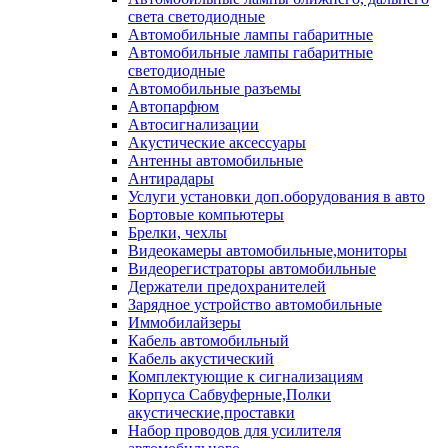
света светодиодные
Автомобильные лампы габаритные
Автомобильные лампы габаритные
светодиодные
Автомобильные разъемы
Автопарфюм
Автосигнализации
Акустические аксессуары
Антенны автомобильные
Антирадары
Услуги установки доп.оборудования в авто
Бортовые компьютеры
Брелки, чехлы
Видеокамеры автомобильные,мониторы
Видеорегистраторы автомобильные
Держатели предохранителей
Зарядное устройство автомобильные
Иммобилайзеры
Кабель автомобильный
Кабель акустический
Комплектующие к сигнализациям
Корпуса Сабвуферные,Полки
акустические,проставки
Набор проводов для усилителя