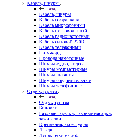
Кабель, шнуры
Назад
Кабель, шнуры
Кабель гофра, канал
Кабель микрофонный
Кабель низковольтный
Кабель радиочастотный
Кабель силовой 220В
Кабель телефонный
Патч-корд
Провода намоточные
Шнуры аудио, видео
Шнуры компьютерные
Шнуры питания
Шнуры соединительные
Шнуры телефонные
Отдых,туризм
Назад
Отдых,туризм
Бинокли
Газовые гарелки, газовые насадки,
зажигалки
Крепления, аксессуары
Лазеры
Лупы, очки на лоб