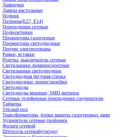
Лампочки
Лампы настольные
Ночник
Патроны(Е27, Е14)
Переходники сетевые
Подрозетники
Прожекторы галогенные
Прожекторы светодиодные
Прочие электротовары
Рамки, вставки
Розетка ,выключатель сетевые
Светильники люминисцентные
Светильники светодиодные
Светодиодная бегущая строка
Светодиодные линии/линейки
Светодиоды
Светодиоды мощные, SMD матрица
Сетевые телефонные переходники соединители
Таймеры
Тёплый пол
Трансформаторы ,блоки защиты галогеновых ламп
Удлинители сетевые,тройники
Фильтр сетевой
Штепсель сетевой(гнездо)
Электронные Комплектующие