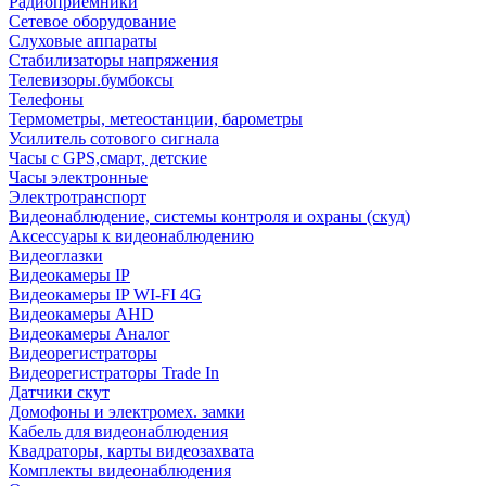
Радиоприемники
Сетевое оборудование
Слуховые аппараты
Стабилизаторы напряжения
Телевизоры.бумбоксы
Телефоны
Термометры, метеостанции, барометры
Усилитель сотового сигнала
Часы с GPS,смарт, детские
Часы электронные
Электротранспорт
Видеонаблюдение, системы контроля и охраны (скуд)
Аксессуары к видеонаблюдению
Видеоглазки
Видеокамеры IP
Видеокамеры IP WI-FI 4G
Видеокамеры AHD
Видеокамеры Аналог
Видеорегистраторы
Видеорегистраторы Trade In
Датчики скут
Домофоны и электромех. замки
Кабель для видеонаблюдения
Квадраторы, карты видеозахвата
Комплекты видеонаблюдения