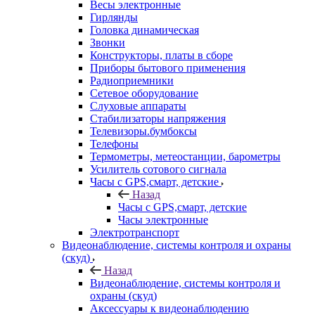
Весы электронные
Гирлянды
Головка динамическая
Звонки
Конструкторы, платы в сборе
Приборы бытового применения
Радиоприемники
Сетевое оборудование
Слуховые аппараты
Стабилизаторы напряжения
Телевизоры.бумбоксы
Телефоны
Термометры, метеостанции, барометры
Усилитель сотового сигнала
Часы с GPS,смарт, детские
Назад
Часы с GPS,смарт, детские
Часы электронные
Электротранспорт
Видеонаблюдение, системы контроля и охраны
(скуд)
Назад
Видеонаблюдение, системы контроля и
охраны (скуд)
Аксессуары к видеонаблюдению