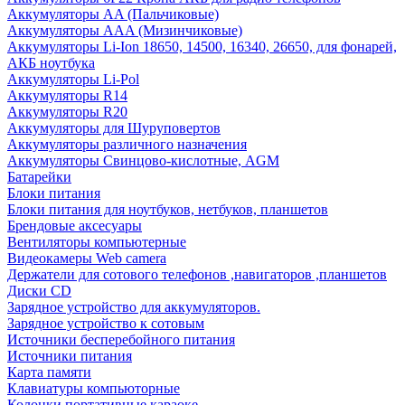
Аккумуляторы AA (Пальчиковые)
Аккумуляторы AAA (Мизинчиковые)
Аккумуляторы Li-Ion 18650, 14500, 16340, 26650, для фонарей,
АКБ ноутбука
Аккумуляторы Li-Pol
Аккумуляторы R14
Аккумуляторы R20
Аккумуляторы для Шуруповертов
Аккумуляторы различного назначения
Аккумуляторы Свинцово-кислотные, AGM
Батарейки
Блоки питания
Блоки питания для ноутбуков, нетбуков, планшетов
Брендовые аксесуары
Вентиляторы компьютерные
Видеокамеры Web camera
Держатели для сотового телефонов ,навигаторов ,планшетов
Диски CD
Зарядное устройство для аккумуляторов.
Зарядное устройство к сотовым
Источники бесперебойного питания
Источники питания
Карта памяти
Клавиатуры компьюторные
Колонки портативные караоке