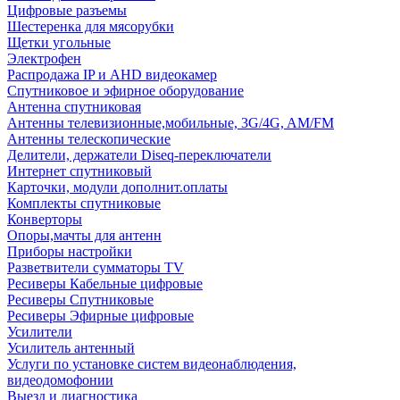
Цифровые разъемы
Шестеренка для мясорубки
Щетки угольные
Электрофен
Распродажа IP и AHD видеокамер
Спутниковое и эфирное оборудование
Антенна спутниковая
Антенны телевизионные,мобильные, 3G/4G, AM/FM
Антенны телескопические
Делители, держатели Diseq-переключатели
Интернет спутниковый
Карточки, модули дополнит.оплаты
Комплекты спутниковые
Конверторы
Опоры,мачты для антенн
Приборы настройки
Разветвители сумматоры TV
Ресиверы Кабельные цифровые
Ресиверы Спутниковые
Ресиверы Эфирные цифровые
Усилители
Усилитель антенный
Услуги по установке систем видеонаблюдения,
видеодомофонии
Выезд и диагностика