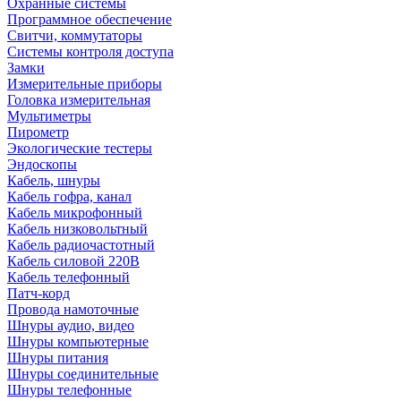
Охранные системы
Программное обеспечение
Свитчи, коммутаторы
Системы контроля доступа
Замки
Измерительные приборы
Головка измерительная
Мультиметры
Пирометр
Экологические тестеры
Эндоскопы
Кабель, шнуры
Кабель гофра, канал
Кабель микрофонный
Кабель низковольтный
Кабель радиочастотный
Кабель силовой 220В
Кабель телефонный
Патч-корд
Провода намоточные
Шнуры аудио, видео
Шнуры компьютерные
Шнуры питания
Шнуры соединительные
Шнуры телефонные