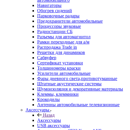
автомобильного
Навигаторы
Обогрев сидений
Парковочные радары
Предохранители автомобильные
Процессоры звуковые
Радиостанции СБ
Разъемы для автомагнитол
Рамки переходные для а/м
Распродажа Trade in
Решетки для динамиков
Сабвуфер
Сертификат установки
Толщиномеры краски
Усилители автомобильные
Фары дневного света,противотуманные
Штатные акустические системы
Шумоизоляция и декоративные материалы
Клеммы, клеммники
Крокодилы
Антенны автомобильные телевизионные
Аксессуары
Назад
Аксессуары
USB аксессуары