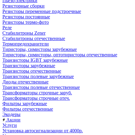
Пьезо-электрики
Резисторные сборки
Резисторы переменные подстроечные
Резисторы постоянные
Резисторы термо-фото
Реле
Стабилитроны Zener
Стабилитроны отечественные
Термопредохранители
Тиристоры, симисторы зарубежные
Тиристоры, симисторы, оптотиристоры отечественные
Транзисторы IGBT зарубежные
Транзисторы зарубежные
Транзисторы отечественные
Транзисторы полевые зарубежные
Диоды отечественные
Транзисторы полевые отечественные
Трансформаторы строчные заруб.
Трансформаторы строчные отеч.
Фильтры зарубежные
Фильтры отечественные
Экодеры
Акции
Услуги
Установка автосигнализации от 4000р.