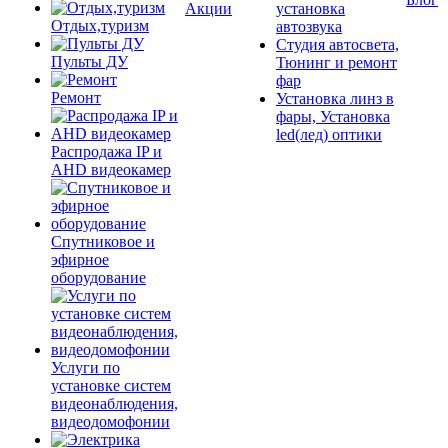
Акции
установка
Отдых,туризм
автозвука
Студия автосвета,
Пульты ДУ
Тюнинг и ремонт
фар
Ремонт
Установка линз в
фары, Установка
led(лед) оптики
Распродажа IP и
AHD видеокамер
Спутниковое и
эфирное
оборудование
Услуги по
установке систем
видеонаблюдения,
видеодомофонии