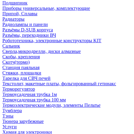
Подшипник
Приборы универсальные, комплектующие
Припой, Сплавы
Радиаторы
Радиолампы и панели
Разъёмы D-SUB корпуса
Разъёмы, переходники ВЧ
Робототехника, электронные конструкторы KIT
Сальник
Сверла,микродрелли, диски алмазные
Скобы, крепления
Скотч(термо)
Станция паяльная
Стяжки, площадки
Тарелка для СВЧ печей
Текстолит, макетные платы, фольгированный гетинакс
Терморегулятор
Термоусадочная трубка 1м
Термоусадочная трубка 100 мм
Термоэлектрические модули, элементы Пельтье
Тумблера
Тэны
Тюнера зарубежные
Услуги
Химия для электроники