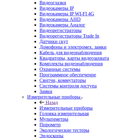
Видеоглазки
Видеокамеры IP
Видеокамеры IP WI-FI 4G
Видеокамеры AHD
Видеокамеры Аналог
Видеорегистраторы
Видеорегистраторы Trade In
Датчики скут
Домофоны и электромех. замки
Кабель для видеонаблюдения
Квадраторы, карты видеозахвата
Комплекты видеонаблюдения
Охранные системы
Программное обеспечение
Свитчи, коммутаторы
Системы контроля доступа
Замки
Измерительные приборы
Назад
Измерительные приборы
Головка измерительная
Мультиметры
Пирометр
Экологические тестеры
Эндоскопы