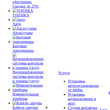
обострение
Скидки до 25%
УЦЕНКА
Авто
Аксессуары
Бытовая
электроника
Видеонаблюдение,
Услуги
системы контроля
и охраны (скуд)
Установка
автосигнализации
от 4000р.
Измерительные
Установка
приборы
шумоизоляции в
авто
Кабель, шнуры
Студия автозвука,
Блог