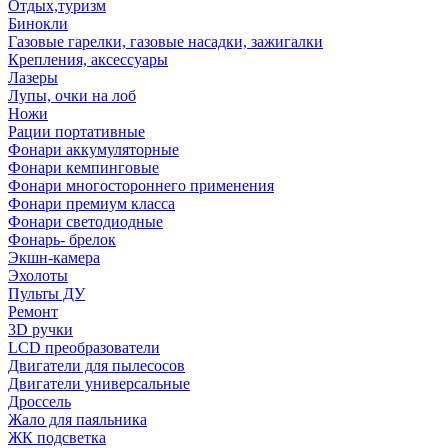
Отдых,туризм
Бинокли
Газовые гарелки, газовые насадки, зажигалки
Крепления, аксессуары
Лазеры
Лупы, очки на лоб
Ножи
Рации портативные
Фонари аккумуляторные
Фонари кемпинговые
Фонари многостороннего применения
Фонари премиум класса
Фонари светодиодные
Фонарь- брелок
Экшн-камера
Эхолоты
Пульты ДУ
Ремонт
3D ручки
LCD преобразователи
Двигатели для пылесосов
Двигатели универсальные
Дроссель
Жало для паяльника
ЖК подсветка