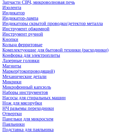
Запчасти СВЧ, микроволновая печь
Изолента
Индикатор
Индикатор-лампа
Индикаторы скрытой проводки/детектор металла
Инструмент обжимной
Инструмент ручной
Кнопки
Кольца ферритовые
Комплектующие для бытовой техники (расходники)
Конфорка для электроплиты
Лазерные головки
Магниты
Маркер(токопроводящий)
Механические детали
Микрики
Микрофонный капсюль
Наборы инструментов
Насосы для стиральных машин
Нож для мясорубки
НЧ разьемы переходники
Отвертки
Панельки для микросхем
Паяльники
Подставка для паяльника