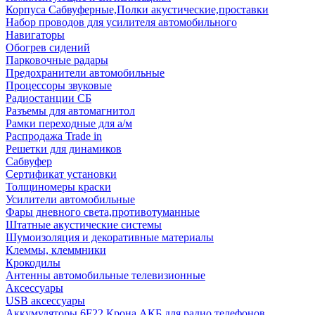
Корпуса Сабвуферные,Полки акустические,проставки
Набор проводов для усилителя автомобильного
Навигаторы
Обогрев сидений
Парковочные радары
Предохранители автомобильные
Процессоры звуковые
Радиостанции СБ
Разъемы для автомагнитол
Рамки переходные для а/м
Распродажа Trade in
Решетки для динамиков
Сабвуфер
Сертификат установки
Толщиномеры краски
Усилители автомобильные
Фары дневного света,противотуманные
Штатные акустические системы
Шумоизоляция и декоративные материалы
Клеммы, клеммники
Крокодилы
Антенны автомобильные телевизионные
Аксессуары
USB аксессуары
Аккумуляторы 6F22 Крона АКБ для радио телефонов