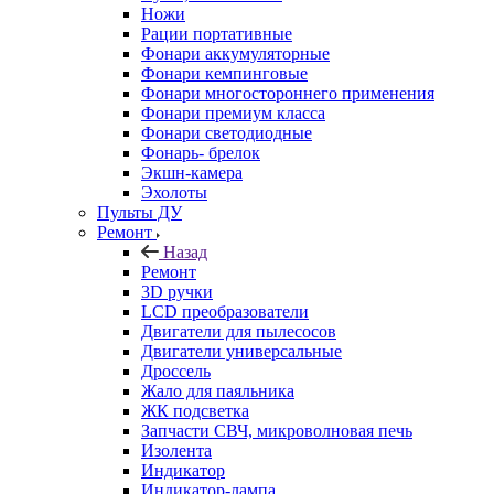
Ножи
Рации портативные
Фонари аккумуляторные
Фонари кемпинговые
Фонари многостороннего применения
Фонари премиум класса
Фонари светодиодные
Фонарь- брелок
Экшн-камера
Эхолоты
Пульты ДУ
Ремонт
Назад
Ремонт
3D ручки
LCD преобразователи
Двигатели для пылесосов
Двигатели универсальные
Дроссель
Жало для паяльника
ЖК подсветка
Запчасти СВЧ, микроволновая печь
Изолента
Индикатор
Индикатор-лампа