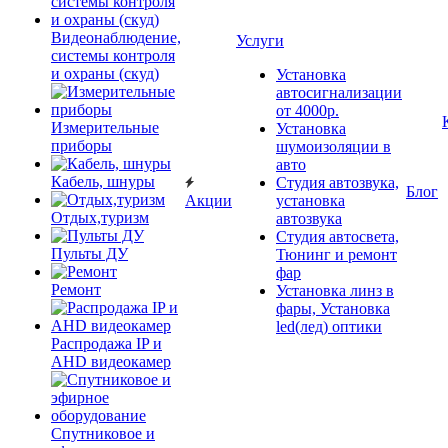
Видеонаблюдение,
Услуги
системы контроля
и охраны (скуд)
Установка
автосигнализации
от 4000р.
Измерительные
Установка
приборы
шумоизоляции в
авто
Кабель, шнуры
Студия автозвука,
Блог
Акции
установка
Отдых,туризм
автозвука
Студия автосвета,
Пульты ДУ
Тюнинг и ремонт
фар
Ремонт
Установка линз в
фары, Установка
led(лед) оптики
Распродажа IP и
AHD видеокамер
Спутниковое и