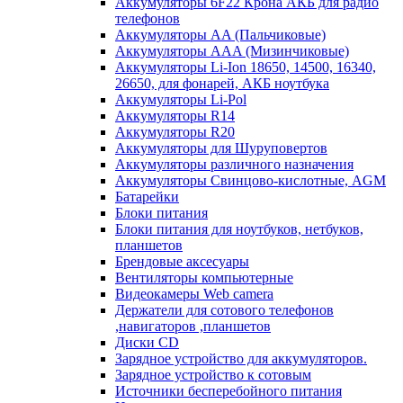
Аккумуляторы 6F22 Крона АКБ для радио
телефонов
Аккумуляторы AA (Пальчиковые)
Аккумуляторы AAA (Мизинчиковые)
Аккумуляторы Li-Ion 18650, 14500, 16340,
26650, для фонарей, АКБ ноутбука
Аккумуляторы Li-Pol
Аккумуляторы R14
Аккумуляторы R20
Аккумуляторы для Шуруповертов
Аккумуляторы различного назначения
Аккумуляторы Свинцово-кислотные, AGM
Батарейки
Блоки питания
Блоки питания для ноутбуков, нетбуков,
планшетов
Брендовые аксесуары
Вентиляторы компьютерные
Видеокамеры Web camera
Держатели для сотового телефонов
,навигаторов ,планшетов
Диски CD
Зарядное устройство для аккумуляторов.
Зарядное устройство к сотовым
Источники бесперебойного питания