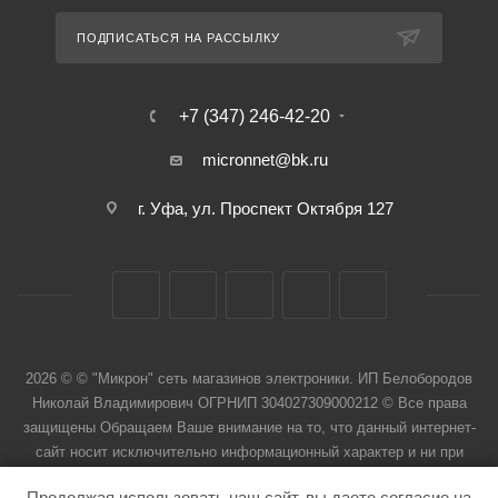
ПОДПИСАТЬСЯ НА РАССЫЛКУ
+7 (347) 246-42-20
micronnet@bk.ru
г. Уфа, ул. Проспект Октября 127
2026 © © "Микрон" сеть магазинов электроники. ИП Белобородов
Николай Владимирович ОГРНИП 304027309000212 © Все права
защищены Обращаем Ваше внимание на то, что данный интернет-
сайт носит исключительно информационный характер и ни при
каких условиях не является публичной офертой
Продолжая использовать наш сайт, вы даете согласие на