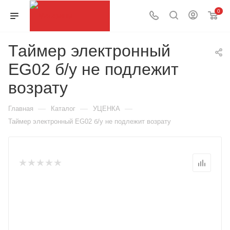
0
Таймер электронный
EG02 б/у не подлежит
возрату
—
—
—
Главная
Каталог
УЦЕНКА
Таймер электронный EG02 б/у не подлежит возрату