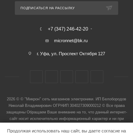
ПОДПИСАТЬСЯ НА РАССЫЛКУ
+7 (347) 246-42-20
micronnet@bk.ru
г. Уфа, ул. Проспект Октября 127
2026 © © "Микрон" сеть магазинов электроники. ИП Белобородов
Николай Владимирович ОГРНИП 304027309000212 © Все права
защищены Обращаем Ваше внимание на то, что данный интернет-
сайт носит исключительно информационный характер и ни при
каких условиях не является публичной офертой
Продолжая использовать наш сайт, вы даете согласие на