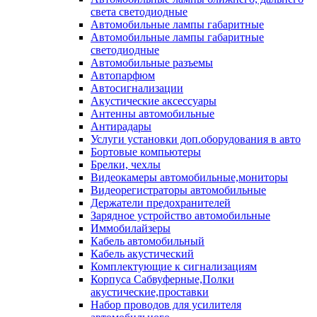
света светодиодные
Автомобильные лампы габаритные
Автомобильные лампы габаритные
светодиодные
Автомобильные разъемы
Автопарфюм
Автосигнализации
Акустические аксессуары
Антенны автомобильные
Антирадары
Услуги установки доп.оборудования в авто
Бортовые компьютеры
Брелки, чехлы
Видеокамеры автомобильные,мониторы
Видеорегистраторы автомобильные
Держатели предохранителей
Зарядное устройство автомобильные
Иммобилайзеры
Кабель автомобильный
Кабель акустический
Комплектующие к сигнализациям
Корпуса Сабвуферные,Полки
акустические,проставки
Набор проводов для усилителя