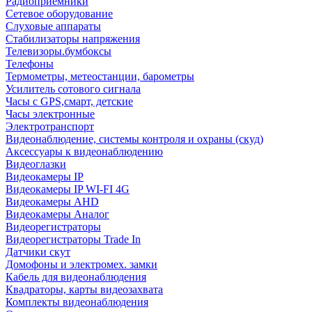
Радиоприемники
Сетевое оборудование
Слуховые аппараты
Стабилизаторы напряжения
Телевизоры.бумбоксы
Телефоны
Термометры, метеостанции, барометры
Усилитель сотового сигнала
Часы с GPS,смарт, детские
Часы электронные
Электротранспорт
Видеонаблюдение, системы контроля и охраны (скуд)
Аксессуары к видеонаблюдению
Видеоглазки
Видеокамеры IP
Видеокамеры IP WI-FI 4G
Видеокамеры AHD
Видеокамеры Аналог
Видеорегистраторы
Видеорегистраторы Trade In
Датчики скут
Домофоны и электромех. замки
Кабель для видеонаблюдения
Квадраторы, карты видеозахвата
Комплекты видеонаблюдения