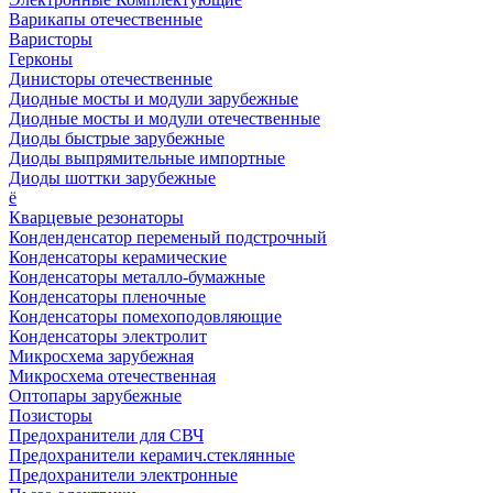
Варикапы отечественные
Варисторы
Герконы
Динисторы отечественные
Диодные мосты и модули зарубежные
Диодные мосты и модули отечественные
Диоды быстрые зарубежные
Диоды выпрямительные импортные
Диоды шоттки зарубежные
ё
Кварцевые резонаторы
Конденденсатор переменый подстрочный
Конденсаторы керамические
Конденсаторы металло-бумажные
Конденсаторы пленочные
Конденсаторы помехоподовляющие
Конденсаторы электролит
Микросхема зарубежная
Микросхема отечественная
Оптопары зарубежные
Позисторы
Предохранители для СВЧ
Предохранители керамич.стеклянные
Предохранители электронные