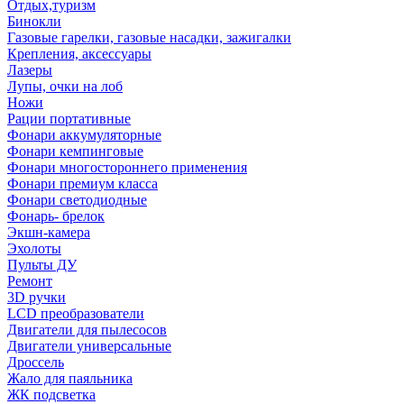
Отдых,туризм
Бинокли
Газовые гарелки, газовые насадки, зажигалки
Крепления, аксессуары
Лазеры
Лупы, очки на лоб
Ножи
Рации портативные
Фонари аккумуляторные
Фонари кемпинговые
Фонари многостороннего применения
Фонари премиум класса
Фонари светодиодные
Фонарь- брелок
Экшн-камера
Эхолоты
Пульты ДУ
Ремонт
3D ручки
LCD преобразователи
Двигатели для пылесосов
Двигатели универсальные
Дроссель
Жало для паяльника
ЖК подсветка