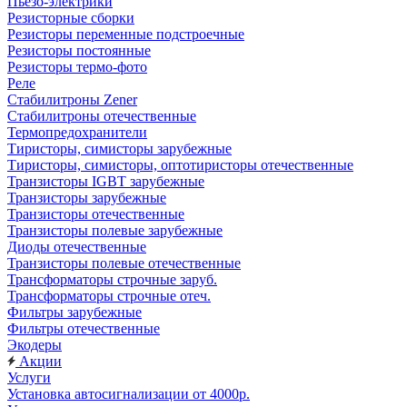
Пьезо-электрики
Резисторные сборки
Резисторы переменные подстроечные
Резисторы постоянные
Резисторы термо-фото
Реле
Стабилитроны Zener
Стабилитроны отечественные
Термопредохранители
Тиристоры, симисторы зарубежные
Тиристоры, симисторы, оптотиристоры отечественные
Транзисторы IGBT зарубежные
Транзисторы зарубежные
Транзисторы отечественные
Транзисторы полевые зарубежные
Диоды отечественные
Транзисторы полевые отечественные
Трансформаторы строчные заруб.
Трансформаторы строчные отеч.
Фильтры зарубежные
Фильтры отечественные
Экодеры
Акции
Услуги
Установка автосигнализации от 4000р.