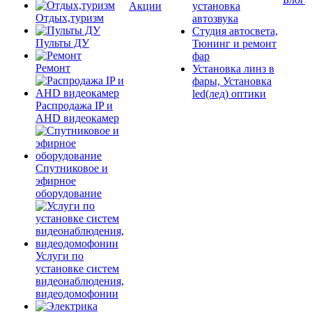
Акции
установка
Отдых,туризм
автозвука
Студия автосвета,
Пульты ДУ
Тюнинг и ремонт
фар
Ремонт
Установка линз в
фары, Установка
led(лед) оптики
Распродажа IP и
AHD видеокамер
Спутниковое и
эфирное
оборудование
Услуги по
установке систем
видеонаблюдения,
видеодомофонии