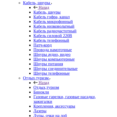
Кабель, шнуры
Назад
Кабель, шнуры
Кабель гофра, канал
Кабель микрофонный
Кабель низковольтный
Кабель радиочастотный
Кабель силовой 220В
Кабель телефонный
Патч-корд
Провода намоточные
Шнуры аудио, видео
Шнуры компьютерные
Шнуры питания
Шнуры соединительные
Шнуры телефонные
Отдых,туризм
Назад
Отдых,туризм
Бинокли
Газовые гарелки, газовые насадки,
зажигалки
Крепления, аксессуары
Лазеры
Лупы, очки на лоб