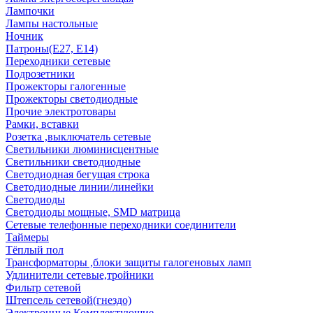
Лампочки
Лампы настольные
Ночник
Патроны(Е27, Е14)
Переходники сетевые
Подрозетники
Прожекторы галогенные
Прожекторы светодиодные
Прочие электротовары
Рамки, вставки
Розетка ,выключатель сетевые
Светильники люминисцентные
Светильники светодиодные
Светодиодная бегущая строка
Светодиодные линии/линейки
Светодиоды
Светодиоды мощные, SMD матрица
Сетевые телефонные переходники соединители
Таймеры
Тёплый пол
Трансформаторы ,блоки защиты галогеновых ламп
Удлинители сетевые,тройники
Фильтр сетевой
Штепсель сетевой(гнездо)
Электронные Комплектующие