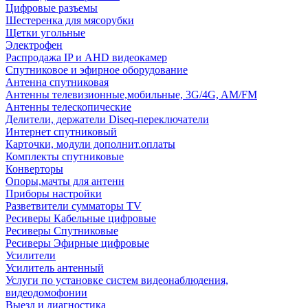
Цифровые разъемы
Шестеренка для мясорубки
Щетки угольные
Электрофен
Распродажа IP и AHD видеокамер
Спутниковое и эфирное оборудование
Антенна спутниковая
Антенны телевизионные,мобильные, 3G/4G, AM/FM
Антенны телескопические
Делители, держатели Diseq-переключатели
Интернет спутниковый
Карточки, модули дополнит.оплаты
Комплекты спутниковые
Конверторы
Опоры,мачты для антенн
Приборы настройки
Разветвители сумматоры TV
Ресиверы Кабельные цифровые
Ресиверы Спутниковые
Ресиверы Эфирные цифровые
Усилители
Усилитель антенный
Услуги по установке систем видеонаблюдения,
видеодомофонии
Выезд и диагностика