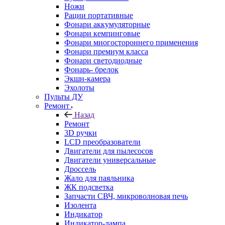
Ножи
Рации портативные
Фонари аккумуляторные
Фонари кемпинговые
Фонари многостороннего применения
Фонари премиум класса
Фонари светодиодные
Фонарь- брелок
Экшн-камера
Эхолоты
Пульты ДУ
Ремонт
Назад
Ремонт
3D ручки
LCD преобразователи
Двигатели для пылесосов
Двигатели универсальные
Дроссель
Жало для паяльника
ЖК подсветка
Запчасти СВЧ, микроволновая печь
Изолента
Индикатор
Индикатор-лампа