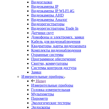
Видеоглазки
Видеокамеры IP
Видеокамеры IP WI-FI 4G
Видеокамеры AHD
Видеокамеры Аналог
Видеорегистраторы
Видеорегистраторы Trade In
Датчики скут
Домофоны и электромех. замки
Кабель для видеонаблюдения
Квадраторы, карты видеозахвата
Комплекты видеонаблюдения
Охранные системы
Программное обеспечение
Свитчи, коммутаторы
Системы контроля доступа
Замки
Измерительные приборы
Назад
Измерительные приборы
Головка измерительная
Мультиметры
Пирометр
Экологические тестеры
Эндоскопы