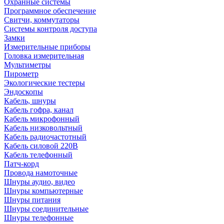
Охранные системы
Программное обеспечение
Свитчи, коммутаторы
Системы контроля доступа
Замки
Измерительные приборы
Головка измерительная
Мультиметры
Пирометр
Экологические тестеры
Эндоскопы
Кабель, шнуры
Кабель гофра, канал
Кабель микрофонный
Кабель низковольтный
Кабель радиочастотный
Кабель силовой 220В
Кабель телефонный
Патч-корд
Провода намоточные
Шнуры аудио, видео
Шнуры компьютерные
Шнуры питания
Шнуры соединительные
Шнуры телефонные