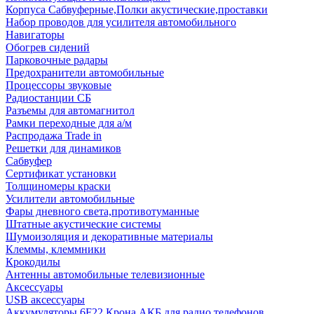
Корпуса Сабвуферные,Полки акустические,проставки
Набор проводов для усилителя автомобильного
Навигаторы
Обогрев сидений
Парковочные радары
Предохранители автомобильные
Процессоры звуковые
Радиостанции СБ
Разъемы для автомагнитол
Рамки переходные для а/м
Распродажа Trade in
Решетки для динамиков
Сабвуфер
Сертификат установки
Толщиномеры краски
Усилители автомобильные
Фары дневного света,противотуманные
Штатные акустические системы
Шумоизоляция и декоративные материалы
Клеммы, клеммники
Крокодилы
Антенны автомобильные телевизионные
Аксессуары
USB аксессуары
Аккумуляторы 6F22 Крона АКБ для радио телефонов