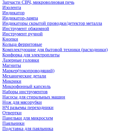
Запчасти СВЧ, микроволновая печь
Изолента
Индикатор
Индикатор-лампа
Индикаторы скрытой проводки/детектор металла
Инструмент обжимной
Инструмент ручной
Кнопки
Кольца ферритовые
Комплектующие для бытовой техники (расходники)
Конфорка для электроплиты
Лазерные головки
Магниты
Маркер(токопроводящий)
Механические детали
Микрики
Микрофонный капсюль
Наборы инструментов
Насосы для стиральных машин
Нож для мясорубки
НЧ разьемы переходники
Отвертки
Панельки для микросхем
Паяльники
Подставка для паяльника