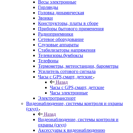
Весы электронные
Гирлянды
Головка динамическая
Звонки
Конструкторы, платы в сборе
Приборы бытового применения
Радиоприемники
Сетевое оборудование
Слуховые аппараты
Стабилизаторы напряжения
Телевизоры.бумбоксы
Телефоны
Термометры, метеостанции, барометры
Усилитель сотового сигнала
Часы с GPS,смарт, детские
Назад
Часы с GPS,смарт, детские
Часы электронные
Электротранспорт
Видеонаблюдение, системы контроля и охраны
(скуд)
Назад
Видеонаблюдение, системы контроля и
охраны (скуд)
Аксессуары к видеонаблюдению