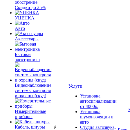
обострение
Скидки до 25%
УЦЕНКА
Авто
Аксессуары
Бытовая
электроника
Видеонаблюдение,
Услуги
системы контроля
и охраны (скуд)
Установка
автосигнализации
от 4000р.
Измерительные
Установка
приборы
шумоизоляции в
авто
Кабель, шнуры
Студия автозвука,
Блог