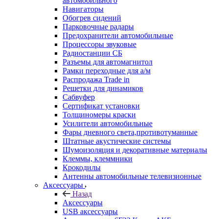
автомобильного
Навигаторы
Обогрев сидений
Парковочные радары
Предохранители автомобильные
Процессоры звуковые
Радиостанции СБ
Разъемы для автомагнитол
Рамки переходные для а/м
Распродажа Trade in
Решетки для динамиков
Сабвуфер
Сертификат установки
Толщиномеры краски
Усилители автомобильные
Фары дневного света,противотуманные
Штатные акустические системы
Шумоизоляция и декоративные материалы
Клеммы, клеммники
Крокодилы
Антенны автомобильные телевизионные
Аксессуары
Назад
Аксессуары
USB аксессуары