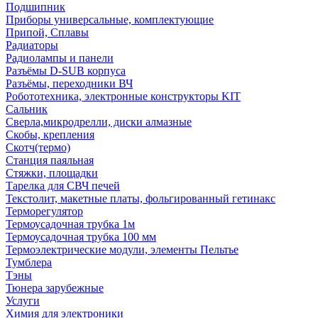
Подшипник
Приборы универсальные, комплектующие
Припой, Сплавы
Радиаторы
Радиолампы и панели
Разъёмы D-SUB корпуса
Разъёмы, переходники ВЧ
Робототехника, электронные конструкторы KIT
Сальник
Сверла,микродрелли, диски алмазные
Скобы, крепления
Скотч(термо)
Станция паяльная
Стяжки, площадки
Тарелка для СВЧ печей
Текстолит, макетные платы, фольгированный гетинакс
Терморегулятор
Термоусадочная трубка 1м
Термоусадочная трубка 100 мм
Термоэлектрические модули, элементы Пельтье
Тумблера
Тэны
Тюнера зарубежные
Услуги
Химия для электроники