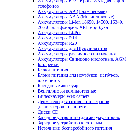
Аккумуляторы 6F22 Крона АКБ для радио
телефонов
Аккумуляторы AA (Пальчиковые)
Аккумуляторы AAA (Мизинчиковые)
Аккумуляторы Li-Ion 18650, 14500, 16340,
26650, для фонарей, АКБ ноутбука
Аккумуляторы Li-Pol
Аккумуляторы R14
Аккумуляторы R20
Аккумуляторы для Шуруповертов
Аккумуляторы различного назначения
Аккумуляторы Свинцово-кислотные, AGM
Батарейки
Блоки питания
Блоки питания для ноутбуков, нетбуков,
планшетов
Брендовые аксесуары
Вентиляторы компьютерные
Видеокамеры Web camera
Держатели для сотового телефонов
,навигаторов ,планшетов
Диски CD
Зарядное устройство для аккумуляторов.
Зарядное устройство к сотовым
Источники бесперебойного питания