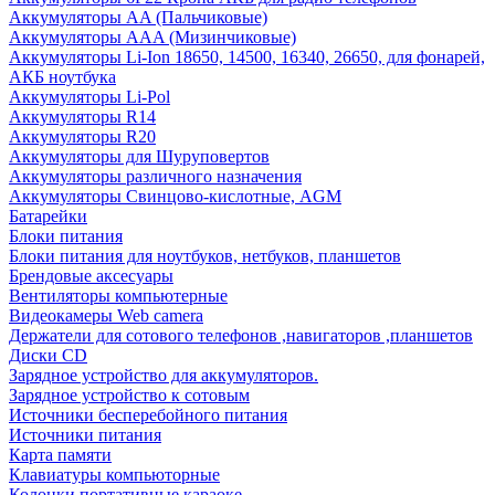
Аккумуляторы AA (Пальчиковые)
Аккумуляторы AAA (Мизинчиковые)
Аккумуляторы Li-Ion 18650, 14500, 16340, 26650, для фонарей,
АКБ ноутбука
Аккумуляторы Li-Pol
Аккумуляторы R14
Аккумуляторы R20
Аккумуляторы для Шуруповертов
Аккумуляторы различного назначения
Аккумуляторы Свинцово-кислотные, AGM
Батарейки
Блоки питания
Блоки питания для ноутбуков, нетбуков, планшетов
Брендовые аксесуары
Вентиляторы компьютерные
Видеокамеры Web camera
Держатели для сотового телефонов ,навигаторов ,планшетов
Диски CD
Зарядное устройство для аккумуляторов.
Зарядное устройство к сотовым
Источники бесперебойного питания
Источники питания
Карта памяти
Клавиатуры компьюторные
Колонки портативные караоке