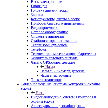
Весы электронные
Гирлянды
Головка динамическая
Звонки
Конструкторы, платы в сборе
Приборы бытового применения
Радиоприемники
Сетевое оборудование
Слуховые аппараты
Стабилизаторы напряжения
Телевизоры.бумбоксы
Телефоны
Термометры, метеостанции, барометры
Усилитель сотового сигнала
Часы с GPS,смарт, детские
Назад
Часы с GPS,смарт, детские
Часы электронные
Электротранспорт
Видеонаблюдение, системы контроля и охраны
(скуд)
Назад
Видеонаблюдение, системы контроля и
охраны (скуд)
Аксессуары к видеонаблюдению