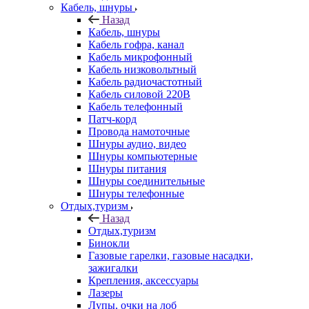
Кабель, шнуры
Назад
Кабель, шнуры
Кабель гофра, канал
Кабель микрофонный
Кабель низковольтный
Кабель радиочастотный
Кабель силовой 220В
Кабель телефонный
Патч-корд
Провода намоточные
Шнуры аудио, видео
Шнуры компьютерные
Шнуры питания
Шнуры соединительные
Шнуры телефонные
Отдых,туризм
Назад
Отдых,туризм
Бинокли
Газовые гарелки, газовые насадки,
зажигалки
Крепления, аксессуары
Лазеры
Лупы, очки на лоб