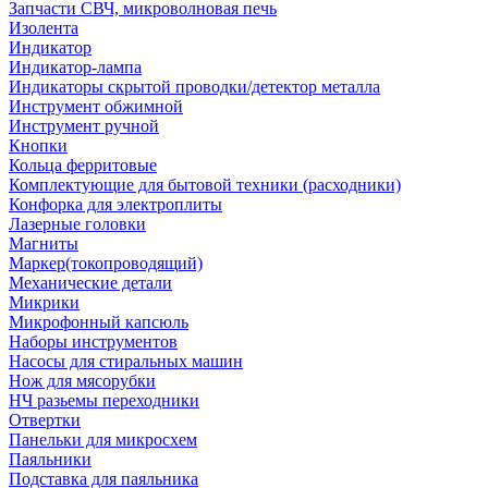
Запчасти СВЧ, микроволновая печь
Изолента
Индикатор
Индикатор-лампа
Индикаторы скрытой проводки/детектор металла
Инструмент обжимной
Инструмент ручной
Кнопки
Кольца ферритовые
Комплектующие для бытовой техники (расходники)
Конфорка для электроплиты
Лазерные головки
Магниты
Маркер(токопроводящий)
Механические детали
Микрики
Микрофонный капсюль
Наборы инструментов
Насосы для стиральных машин
Нож для мясорубки
НЧ разьемы переходники
Отвертки
Панельки для микросхем
Паяльники
Подставка для паяльника