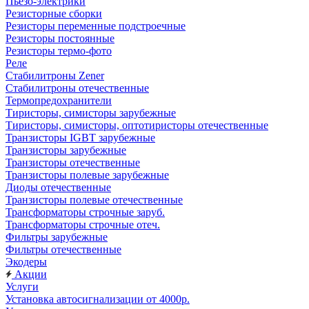
Пьезо-электрики
Резисторные сборки
Резисторы переменные подстроечные
Резисторы постоянные
Резисторы термо-фото
Реле
Стабилитроны Zener
Стабилитроны отечественные
Термопредохранители
Тиристоры, симисторы зарубежные
Тиристоры, симисторы, оптотиристоры отечественные
Транзисторы IGBT зарубежные
Транзисторы зарубежные
Транзисторы отечественные
Транзисторы полевые зарубежные
Диоды отечественные
Транзисторы полевые отечественные
Трансформаторы строчные заруб.
Трансформаторы строчные отеч.
Фильтры зарубежные
Фильтры отечественные
Экодеры
Акции
Услуги
Установка автосигнализации от 4000р.