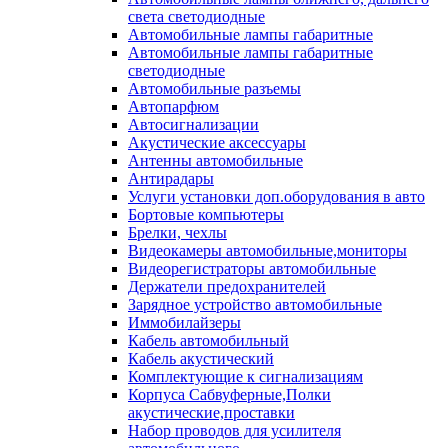
света светодиодные
Автомобильные лампы габаритные
Автомобильные лампы габаритные
светодиодные
Автомобильные разъемы
Автопарфюм
Автосигнализации
Акустические аксессуары
Антенны автомобильные
Антирадары
Услуги установки доп.оборудования в авто
Бортовые компьютеры
Брелки, чехлы
Видеокамеры автомобильные,мониторы
Видеорегистраторы автомобильные
Держатели предохранителей
Зарядное устройство автомобильные
Иммобилайзеры
Кабель автомобильный
Кабель акустический
Комплектующие к сигнализациям
Корпуса Сабвуферные,Полки
акустические,проставки
Набор проводов для усилителя