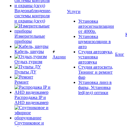
Видеонаблюдение,
Услуги
системы контроля
и охраны (скуд)
Установка
автосигнализации
от 4000р.
Измерительные
Установка
приборы
шумоизоляции в
авто
Кабель, шнуры
Студия автозвука,
Блог
Акции
установка
Отдых,туризм
автозвука
Студия автосвета,
Пульты ДУ
Тюнинг и ремонт
фар
Ремонт
Установка линз в
фары, Установка
led(лед) оптики
Распродажа IP и
AHD видеокамер
Спутниковое и