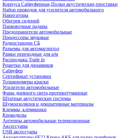
Корпуса Сабвуферные,Полки акустические,проставки
Набор проводов для усилителя автомобильного
Навигаторы
Обогрев сидений
Парковочные радары
Предохранители автомобильные
Процессоры звуковые
Радиостанции СБ
Разъемы для автомагнитол
Рамки переходные для а/м
Распродажа Trade in
Решетки для динамиков
Сабвуфер
Сертификат установки
Толщиномеры краски
Усилители автомобильные
Фары дневного света,противотуманные
Штатные акустические системы
Шумоизоляция и декоративные материалы
Клеммы, клеммники
Крокодилы
Антенны автомобильные телевизионные
Аксессуары
USB аксессуары
Аккумуляторы 6F22 Крона АКБ для радио телефонов