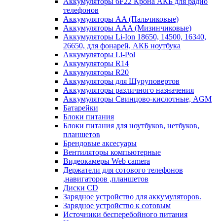
Аккумуляторы 6F22 Крона АКБ для радио
телефонов
Аккумуляторы AA (Пальчиковые)
Аккумуляторы AAA (Мизинчиковые)
Аккумуляторы Li-Ion 18650, 14500, 16340,
26650, для фонарей, АКБ ноутбука
Аккумуляторы Li-Pol
Аккумуляторы R14
Аккумуляторы R20
Аккумуляторы для Шуруповертов
Аккумуляторы различного назначения
Аккумуляторы Свинцово-кислотные, AGM
Батарейки
Блоки питания
Блоки питания для ноутбуков, нетбуков,
планшетов
Брендовые аксесуары
Вентиляторы компьютерные
Видеокамеры Web camera
Держатели для сотового телефонов
,навигаторов ,планшетов
Диски CD
Зарядное устройство для аккумуляторов.
Зарядное устройство к сотовым
Источники бесперебойного питания