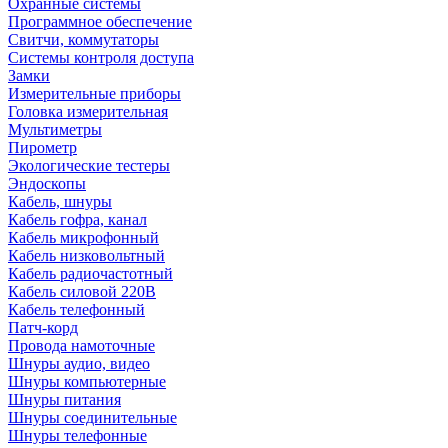
Охранные системы
Программное обеспечение
Свитчи, коммутаторы
Системы контроля доступа
Замки
Измерительные приборы
Головка измерительная
Мультиметры
Пирометр
Экологические тестеры
Эндоскопы
Кабель, шнуры
Кабель гофра, канал
Кабель микрофонный
Кабель низковольтный
Кабель радиочастотный
Кабель силовой 220В
Кабель телефонный
Патч-корд
Провода намоточные
Шнуры аудио, видео
Шнуры компьютерные
Шнуры питания
Шнуры соединительные
Шнуры телефонные