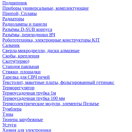
Подшипник
Приборы универсальные, комплектующие
Припой, Сплавы
Радиаторы
Радиолампы и панели
Разъёмы D-SUB корпуса
Разъёмы, переходники ВЧ
Робототехника, электронные конструкторы KIT
Сальник
Сверла,микродрелли, диски алмазные
Скобы, крепления
Скотч(термо)
Станция паяльная
Стяжки, площадки
Тарелка для СВЧ печей
Текстолит, макетные платы, фольгированный гетинакс
Терморегулятор
Термоусадочная трубка 1м
Термоусадочная трубка 100 мм
Термоэлектрические модули, элементы Пельтье
Тумблера
Тэны
Тюнера зарубежные
Услуги
Химия для электроники