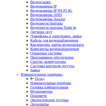
Видеоглазки
Видеокамеры IP
Видеокамеры IP WI-FI 4G
Видеокамеры AHD
Видеокамеры Аналог
Видеорегистраторы
Видеорегистраторы Trade In
Датчики скут
Домофоны и электромех. замки
Кабель для видеонаблюдения
Квадраторы, карты видеозахвата
Комплекты видеонаблюдения
Охранные системы
Программное обеспечение
Свитчи, коммутаторы
Системы контроля доступа
Замки
Измерительные приборы
Назад
Измерительные приборы
Головка измерительная
Мультиметры
Пирометр
Экологические тестеры
Эндоскопы