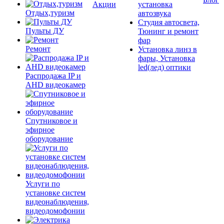
Акции
установка
Отдых,туризм
автозвука
Студия автосвета,
Пульты ДУ
Тюнинг и ремонт
фар
Ремонт
Установка линз в
фары, Установка
led(лед) оптики
Распродажа IP и
AHD видеокамер
Спутниковое и
эфирное
оборудование
Услуги по
установке систем
видеонаблюдения,
видеодомофонии