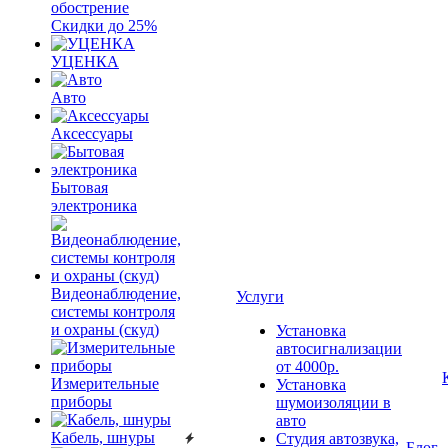
обострение
Скидки до 25%
УЦЕНКА
Авто
Аксессуары
Бытовая
электроника
Видеонаблюдение,
Услуги
системы контроля
и охраны (скуд)
Установка
автосигнализации
от 4000р.
Измерительные
Установка
приборы
шумоизоляции в
авто
Кабель, шнуры
Студия автозвука,
Блог