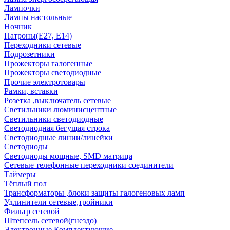
Лампочки
Лампы настольные
Ночник
Патроны(Е27, Е14)
Переходники сетевые
Подрозетники
Прожекторы галогенные
Прожекторы светодиодные
Прочие электротовары
Рамки, вставки
Розетка ,выключатель сетевые
Светильники люминисцентные
Светильники светодиодные
Светодиодная бегущая строка
Светодиодные линии/линейки
Светодиоды
Светодиоды мощные, SMD матрица
Сетевые телефонные переходники соединители
Таймеры
Тёплый пол
Трансформаторы ,блоки защиты галогеновых ламп
Удлинители сетевые,тройники
Фильтр сетевой
Штепсель сетевой(гнездо)
Электронные Комплектующие