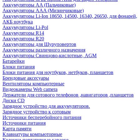
Аккумуляторы AA (Пальчиковые)
Аккумуляторы AAA (Мизинчиковые)
Аккумуляторы Li-Ion 18650, 14500, 16340, 26650, для фонарей,
АКБ ноутбука
Аккумуляторы Li-Pol
Аккумуляторы R14
Аккумуляторы R20
Аккумуляторы для Шуруповертов
Аккумуляторы различного назначения
Аккумуляторы Свинцово-кислотные, AGM
Батарейки
Блоки питания
Блоки питания для ноутбуков, нетбуков, планшетов
Брендовые аксесуары
Вентиляторы компьютерные
Видеокамеры Web camera
Держатели для сотового телефонов ,навигаторов ,планшетов
Диски CD
Зарядное устройство для аккумуляторов.
Зарядное устройство к сотовым
Источники бесперебойного питания
Источники питания
Карта памяти
Клавиатуры компьюторные
Колонки портативные караоке