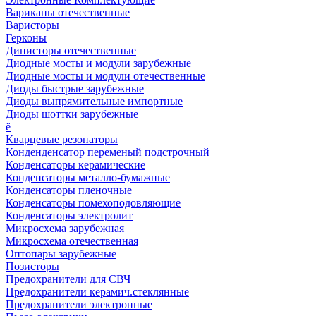
Варикапы отечественные
Варисторы
Герконы
Динисторы отечественные
Диодные мосты и модули зарубежные
Диодные мосты и модули отечественные
Диоды быстрые зарубежные
Диоды выпрямительные импортные
Диоды шоттки зарубежные
ё
Кварцевые резонаторы
Конденденсатор переменый подстрочный
Конденсаторы керамические
Конденсаторы металло-бумажные
Конденсаторы пленочные
Конденсаторы помехоподовляющие
Конденсаторы электролит
Микросхема зарубежная
Микросхема отечественная
Оптопары зарубежные
Позисторы
Предохранители для СВЧ
Предохранители керамич.стеклянные
Предохранители электронные