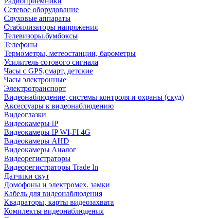
Радиоприемники
Сетевое оборудование
Слуховые аппараты
Стабилизаторы напряжения
Телевизоры.бумбоксы
Телефоны
Термометры, метеостанции, барометры
Усилитель сотового сигнала
Часы с GPS,смарт, детские
Часы электронные
Электротранспорт
Видеонаблюдение, системы контроля и охраны (скуд)
Аксессуары к видеонаблюдению
Видеоглазки
Видеокамеры IP
Видеокамеры IP WI-FI 4G
Видеокамеры AHD
Видеокамеры Аналог
Видеорегистраторы
Видеорегистраторы Trade In
Датчики скут
Домофоны и электромех. замки
Кабель для видеонаблюдения
Квадраторы, карты видеозахвата
Комплекты видеонаблюдения