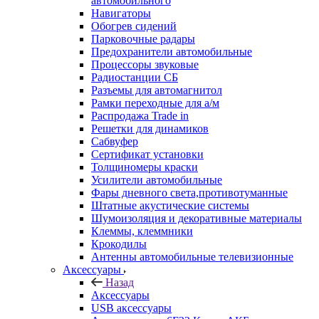
автомобильного
Навигаторы
Обогрев сидений
Парковочные радары
Предохранители автомобильные
Процессоры звуковые
Радиостанции СБ
Разъемы для автомагнитол
Рамки переходные для а/м
Распродажа Trade in
Решетки для динамиков
Сабвуфер
Сертификат установки
Толщиномеры краски
Усилители автомобильные
Фары дневного света,противотуманные
Штатные акустические системы
Шумоизоляция и декоративные материалы
Клеммы, клеммники
Крокодилы
Антенны автомобильные телевизионные
Аксессуары
Назад
Аксессуары
USB аксессуары