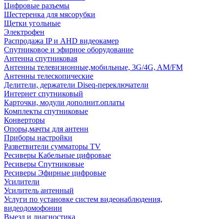
Цифровые разъемы
Шестеренка для мясорубки
Щетки угольные
Электрофен
Распродажа IP и AHD видеокамер
Спутниковое и эфирное оборудование
Антенна спутниковая
Антенны телевизионные,мобильные, 3G/4G, AM/FM
Антенны телескопические
Делители, держатели Diseq-переключатели
Интернет спутниковый
Карточки, модули дополнит.оплаты
Комплекты спутниковые
Конверторы
Опоры,мачты для антенн
Приборы настройки
Разветвители сумматоры TV
Ресиверы Кабельные цифровые
Ресиверы Спутниковые
Ресиверы Эфирные цифровые
Усилители
Усилитель антенный
Услуги по установке систем видеонаблюдения,
видеодомофонии
Выезд и диагностика