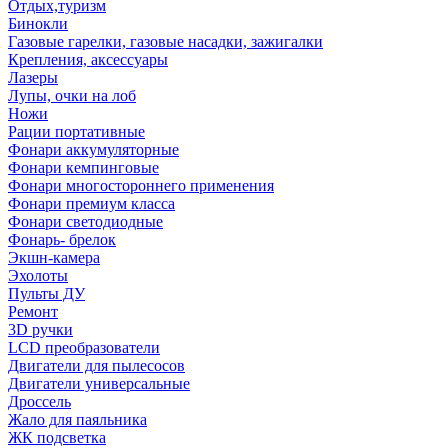
Отдых,туризм
Бинокли
Газовые гарелки, газовые насадки, зажигалки
Крепления, аксессуары
Лазеры
Лупы, очки на лоб
Ножи
Рации портативные
Фонари аккумуляторные
Фонари кемпинговые
Фонари многостороннего применения
Фонари премиум класса
Фонари светодиодные
Фонарь- брелок
Экшн-камера
Эхолоты
Пульты ДУ
Ремонт
3D ручки
LCD преобразователи
Двигатели для пылесосов
Двигатели универсальные
Дроссель
Жало для паяльника
ЖК подсветка