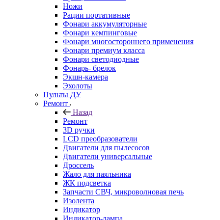
Ножи
Рации портативные
Фонари аккумуляторные
Фонари кемпинговые
Фонари многостороннего применения
Фонари премиум класса
Фонари светодиодные
Фонарь- брелок
Экшн-камера
Эхолоты
Пульты ДУ
Ремонт
Назад
Ремонт
3D ручки
LCD преобразователи
Двигатели для пылесосов
Двигатели универсальные
Дроссель
Жало для паяльника
ЖК подсветка
Запчасти СВЧ, микроволновая печь
Изолента
Индикатор
Индикатор-лампа