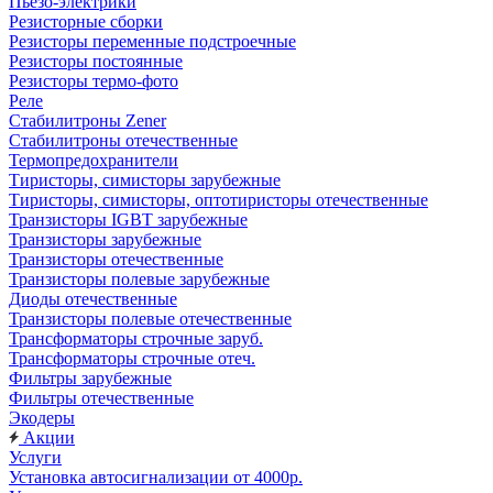
Пьезо-электрики
Резисторные сборки
Резисторы переменные подстроечные
Резисторы постоянные
Резисторы термо-фото
Реле
Стабилитроны Zener
Стабилитроны отечественные
Термопредохранители
Тиристоры, симисторы зарубежные
Тиристоры, симисторы, оптотиристоры отечественные
Транзисторы IGBT зарубежные
Транзисторы зарубежные
Транзисторы отечественные
Транзисторы полевые зарубежные
Диоды отечественные
Транзисторы полевые отечественные
Трансформаторы строчные заруб.
Трансформаторы строчные отеч.
Фильтры зарубежные
Фильтры отечественные
Экодеры
Акции
Услуги
Установка автосигнализации от 4000р.