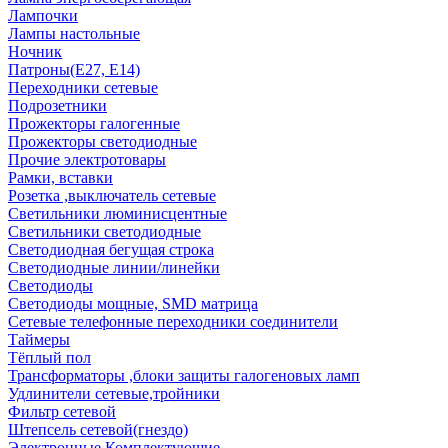
Лампочки
Лампы настольные
Ночник
Патроны(Е27, Е14)
Переходники сетевые
Подрозетники
Прожекторы галогенные
Прожекторы светодиодные
Прочие электротовары
Рамки, вставки
Розетка ,выключатель сетевые
Светильники люминисцентные
Светильники светодиодные
Светодиодная бегущая строка
Светодиодные линии/линейки
Светодиоды
Светодиоды мощные, SMD матрица
Сетевые телефонные переходники соединители
Таймеры
Тёплый пол
Трансформаторы ,блоки защиты галогеновых ламп
Удлинители сетевые,тройники
Фильтр сетевой
Штепсель сетевой(гнездо)
Электронные Комплектующие