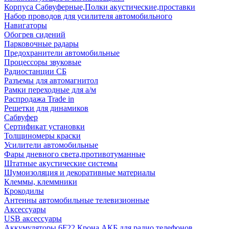
Корпуса Сабвуферные,Полки акустические,проставки
Набор проводов для усилителя автомобильного
Навигаторы
Обогрев сидений
Парковочные радары
Предохранители автомобильные
Процессоры звуковые
Радиостанции СБ
Разъемы для автомагнитол
Рамки переходные для а/м
Распродажа Trade in
Решетки для динамиков
Сабвуфер
Сертификат установки
Толщиномеры краски
Усилители автомобильные
Фары дневного света,противотуманные
Штатные акустические системы
Шумоизоляция и декоративные материалы
Клеммы, клеммники
Крокодилы
Антенны автомобильные телевизионные
Аксессуары
USB аксессуары
Аккумуляторы 6F22 Крона АКБ для радио телефонов