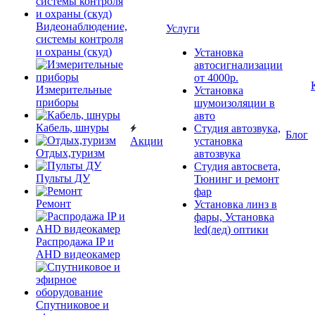
Видеонаблюдение,
Услуги
системы контроля
и охраны (скуд)
Установка
автосигнализации
от 4000р.
Измерительные
Установка
приборы
шумоизоляции в
авто
Кабель, шнуры
Студия автозвука,
Блог
Акции
установка
Отдых,туризм
автозвука
Студия автосвета,
Пульты ДУ
Тюнинг и ремонт
фар
Ремонт
Установка линз в
фары, Установка
led(лед) оптики
Распродажа IP и
AHD видеокамер
Спутниковое и