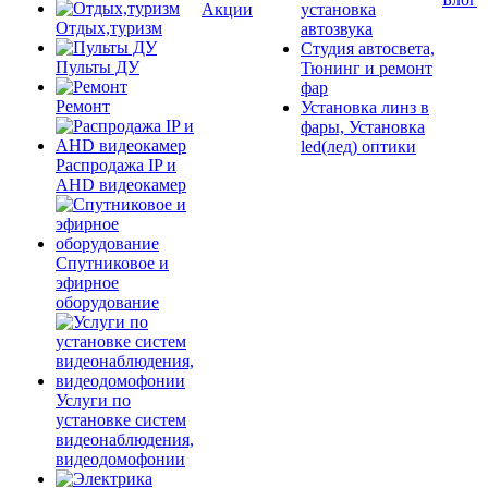
Акции
установка
Отдых,туризм
автозвука
Студия автосвета,
Пульты ДУ
Тюнинг и ремонт
фар
Ремонт
Установка линз в
фары, Установка
led(лед) оптики
Распродажа IP и
AHD видеокамер
Спутниковое и
эфирное
оборудование
Услуги по
установке систем
видеонаблюдения,
видеодомофонии