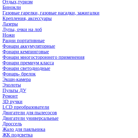
Отдых,туризм
Бинокли
Газовые гарелки, газовые насадки, зажигалки
Крепления, аксессуары
Лазеры
Лупы, очки на лоб
Ножи
Рации портативные
Фонари аккумуляторные
Фонари кемпинговые
Фонари многостороннего применения
Фонари премиум класса
Фонари светодиодные
Фонарь- брелок
Экшн-камера
Эхолоты
Пульты ДУ
Ремонт
3D ручки
LCD преобразователи
Двигатели для пылесосов
Двигатели универсальные
Дроссель
Жало для паяльника
ЖК подсветка