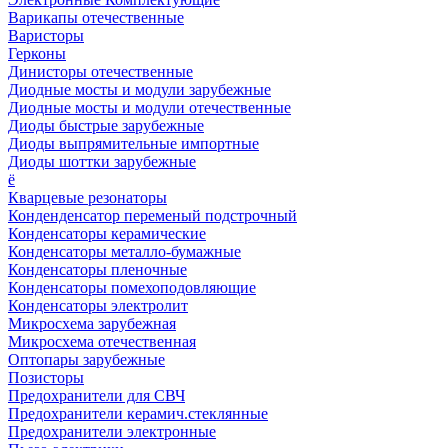
Варикапы отечественные
Варисторы
Герконы
Динисторы отечественные
Диодные мосты и модули зарубежные
Диодные мосты и модули отечественные
Диоды быстрые зарубежные
Диоды выпрямительные импортные
Диоды шоттки зарубежные
ё
Кварцевые резонаторы
Конденденсатор переменый подстрочный
Конденсаторы керамические
Конденсаторы металло-бумажные
Конденсаторы пленочные
Конденсаторы помехоподовляющие
Конденсаторы электролит
Микросхема зарубежная
Микросхема отечественная
Оптопары зарубежные
Позисторы
Предохранители для СВЧ
Предохранители керамич.стеклянные
Предохранители электронные