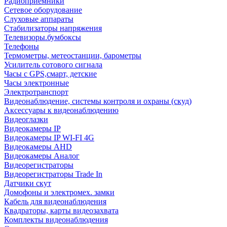
Радиоприемники
Сетевое оборудование
Слуховые аппараты
Стабилизаторы напряжения
Телевизоры.бумбоксы
Телефоны
Термометры, метеостанции, барометры
Усилитель сотового сигнала
Часы с GPS,смарт, детские
Часы электронные
Электротранспорт
Видеонаблюдение, системы контроля и охраны (скуд)
Аксессуары к видеонаблюдению
Видеоглазки
Видеокамеры IP
Видеокамеры IP WI-FI 4G
Видеокамеры AHD
Видеокамеры Аналог
Видеорегистраторы
Видеорегистраторы Trade In
Датчики скут
Домофоны и электромех. замки
Кабель для видеонаблюдения
Квадраторы, карты видеозахвата
Комплекты видеонаблюдения