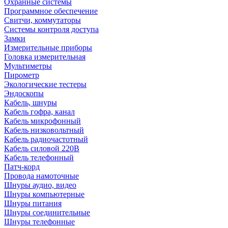
Охранные системы
Программное обеспечение
Свитчи, коммутаторы
Системы контроля доступа
Замки
Измерительные приборы
Головка измерительная
Мультиметры
Пирометр
Экологические тестеры
Эндоскопы
Кабель, шнуры
Кабель гофра, канал
Кабель микрофонный
Кабель низковольтный
Кабель радиочастотный
Кабель силовой 220В
Кабель телефонный
Патч-корд
Провода намоточные
Шнуры аудио, видео
Шнуры компьютерные
Шнуры питания
Шнуры соединительные
Шнуры телефонные