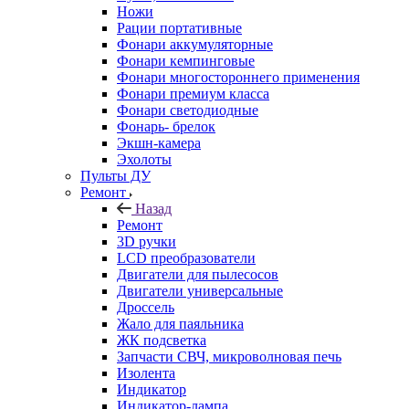
Ножи
Рации портативные
Фонари аккумуляторные
Фонари кемпинговые
Фонари многостороннего применения
Фонари премиум класса
Фонари светодиодные
Фонарь- брелок
Экшн-камера
Эхолоты
Пульты ДУ
Ремонт
Назад
Ремонт
3D ручки
LCD преобразователи
Двигатели для пылесосов
Двигатели универсальные
Дроссель
Жало для паяльника
ЖК подсветка
Запчасти СВЧ, микроволновая печь
Изолента
Индикатор
Индикатор-лампа