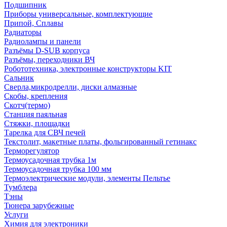
Подшипник
Приборы универсальные, комплектующие
Припой, Сплавы
Радиаторы
Радиолампы и панели
Разъёмы D-SUB корпуса
Разъёмы, переходники ВЧ
Робототехника, электронные конструкторы KIT
Сальник
Сверла,микродрелли, диски алмазные
Скобы, крепления
Скотч(термо)
Станция паяльная
Стяжки, площадки
Тарелка для СВЧ печей
Текстолит, макетные платы, фольгированный гетинакс
Терморегулятор
Термоусадочная трубка 1м
Термоусадочная трубка 100 мм
Термоэлектрические модули, элементы Пельтье
Тумблера
Тэны
Тюнера зарубежные
Услуги
Химия для электроники