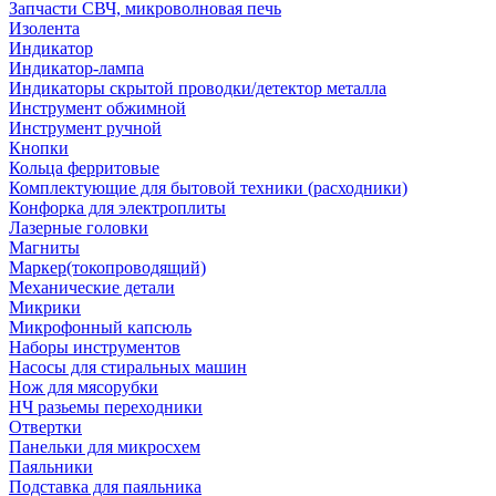
Запчасти СВЧ, микроволновая печь
Изолента
Индикатор
Индикатор-лампа
Индикаторы скрытой проводки/детектор металла
Инструмент обжимной
Инструмент ручной
Кнопки
Кольца ферритовые
Комплектующие для бытовой техники (расходники)
Конфорка для электроплиты
Лазерные головки
Магниты
Маркер(токопроводящий)
Механические детали
Микрики
Микрофонный капсюль
Наборы инструментов
Насосы для стиральных машин
Нож для мясорубки
НЧ разьемы переходники
Отвертки
Панельки для микросхем
Паяльники
Подставка для паяльника