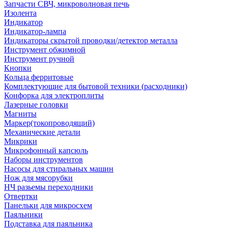
Запчасти СВЧ, микроволновая печь
Изолента
Индикатор
Индикатор-лампа
Индикаторы скрытой проводки/детектор металла
Инструмент обжимной
Инструмент ручной
Кнопки
Кольца ферритовые
Комплектующие для бытовой техники (расходники)
Конфорка для электроплиты
Лазерные головки
Магниты
Маркер(токопроводящий)
Механические детали
Микрики
Микрофонный капсюль
Наборы инструментов
Насосы для стиральных машин
Нож для мясорубки
НЧ разьемы переходники
Отвертки
Панельки для микросхем
Паяльники
Подставка для паяльника