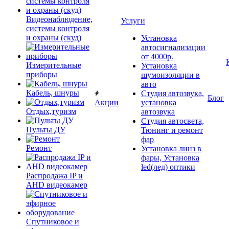
Видеонаблюдение,
Услуги
системы контроля
и охраны (скуд)
Установка
автосигнализации
от 4000р.
Измерительные
Установка
приборы
шумоизоляции в
авто
Кабель, шнуры
Студия автозвука,
Блог
Акции
установка
Отдых,туризм
автозвука
Студия автосвета,
Пульты ДУ
Тюнинг и ремонт
фар
Ремонт
Установка линз в
фары, Установка
led(лед) оптики
Распродажа IP и
AHD видеокамер
Спутниковое и