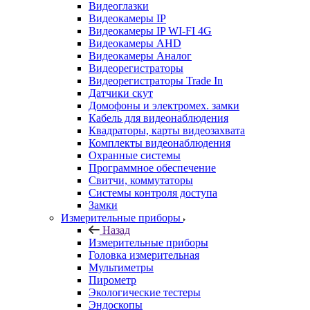
Видеоглазки
Видеокамеры IP
Видеокамеры IP WI-FI 4G
Видеокамеры AHD
Видеокамеры Аналог
Видеорегистраторы
Видеорегистраторы Trade In
Датчики скут
Домофоны и электромех. замки
Кабель для видеонаблюдения
Квадраторы, карты видеозахвата
Комплекты видеонаблюдения
Охранные системы
Программное обеспечение
Свитчи, коммутаторы
Системы контроля доступа
Замки
Измерительные приборы
Назад
Измерительные приборы
Головка измерительная
Мультиметры
Пирометр
Экологические тестеры
Эндоскопы