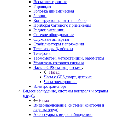
Весы электронные
Гирлянды
Головка динамическая
Звонки
Конструкторы, платы в сборе
Приборы бытового применения
Радиоприемники
Сетевое оборудование
Слуховые аппараты
Стабилизаторы напряжения
Телевизоры.бумбоксы
Телефоны
Термометры, метеостанции, барометры
Усилитель сотового сигнала
Часы с GPS,смарт, детские
Назад
Часы с GPS,смарт, детские
Часы электронные
Электротранспорт
Видеонаблюдение, системы контроля и охраны
(скуд)
Назад
Видеонаблюдение, системы контроля и
охраны (скуд)
Аксессуары к видеонаблюдению