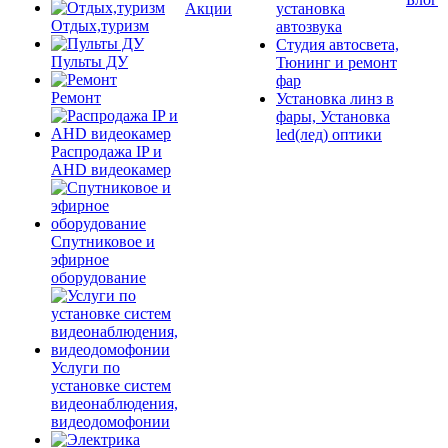
Акции
установка
Отдых,туризм
автозвука
Студия автосвета,
Пульты ДУ
Тюнинг и ремонт
фар
Ремонт
Установка линз в
фары, Установка
led(лед) оптики
Распродажа IP и
AHD видеокамер
Спутниковое и
эфирное
оборудование
Услуги по
установке систем
видеонаблюдения,
видеодомофонии