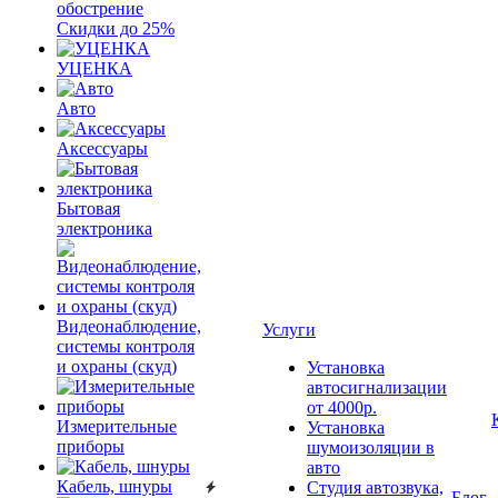
обострение
Скидки до 25%
УЦЕНКА
Авто
Аксессуары
Бытовая
электроника
Видеонаблюдение,
Услуги
системы контроля
и охраны (скуд)
Установка
автосигнализации
от 4000р.
Измерительные
Установка
приборы
шумоизоляции в
авто
Кабель, шнуры
Студия автозвука,
Блог