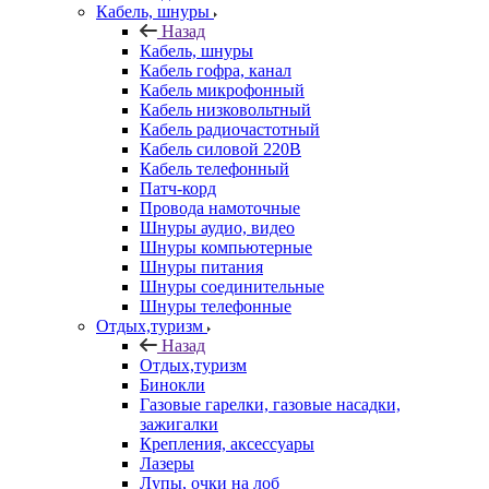
Кабель, шнуры
Назад
Кабель, шнуры
Кабель гофра, канал
Кабель микрофонный
Кабель низковольтный
Кабель радиочастотный
Кабель силовой 220В
Кабель телефонный
Патч-корд
Провода намоточные
Шнуры аудио, видео
Шнуры компьютерные
Шнуры питания
Шнуры соединительные
Шнуры телефонные
Отдых,туризм
Назад
Отдых,туризм
Бинокли
Газовые гарелки, газовые насадки,
зажигалки
Крепления, аксессуары
Лазеры
Лупы, очки на лоб