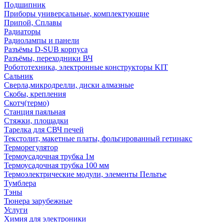
Подшипник
Приборы универсальные, комплектующие
Припой, Сплавы
Радиаторы
Радиолампы и панели
Разъёмы D-SUB корпуса
Разъёмы, переходники ВЧ
Робототехника, электронные конструкторы KIT
Сальник
Сверла,микродрелли, диски алмазные
Скобы, крепления
Скотч(термо)
Станция паяльная
Стяжки, площадки
Тарелка для СВЧ печей
Текстолит, макетные платы, фольгированный гетинакс
Терморегулятор
Термоусадочная трубка 1м
Термоусадочная трубка 100 мм
Термоэлектрические модули, элементы Пельтье
Тумблера
Тэны
Тюнера зарубежные
Услуги
Химия для электроники