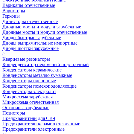
Варикапы отечественные
Варисторы
Герконы
Динисторы отечественные
Диодные мосты и модули зарубежные
Диодные мосты и модули отечественные
Диоды быстрые зарубежные
Диоды выпрямительные импортные
Диоды шоттки зарубежные
ё
Кварцевые резонаторы
Конденденсатор переменый подстрочный
Конденсаторы керамические
Конденсаторы металло-бумажные
Конденсаторы пленочные
Конденсаторы помехоподовляющие
Конденсаторы электролит
Микросхема зарубежная
Микросхема отечественная
Оптопары зарубежные
Позисторы
Предохранители для СВЧ
Предохранители керамич.стеклянные
Предохранители электронные