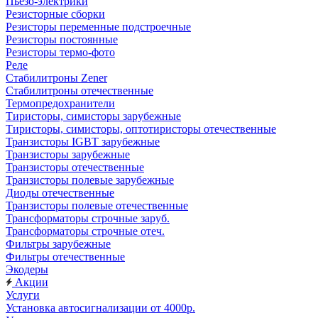
Пьезо-электрики
Резисторные сборки
Резисторы переменные подстроечные
Резисторы постоянные
Резисторы термо-фото
Реле
Стабилитроны Zener
Стабилитроны отечественные
Термопредохранители
Тиристоры, симисторы зарубежные
Тиристоры, симисторы, оптотиристоры отечественные
Транзисторы IGBT зарубежные
Транзисторы зарубежные
Транзисторы отечественные
Транзисторы полевые зарубежные
Диоды отечественные
Транзисторы полевые отечественные
Трансформаторы строчные заруб.
Трансформаторы строчные отеч.
Фильтры зарубежные
Фильтры отечественные
Экодеры
Акции
Услуги
Установка автосигнализации от 4000р.