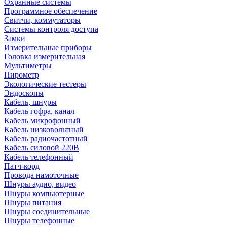
Охранные системы
Программное обеспечение
Свитчи, коммутаторы
Системы контроля доступа
Замки
Измерительные приборы
Головка измерительная
Мультиметры
Пирометр
Экологические тестеры
Эндоскопы
Кабель, шнуры
Кабель гофра, канал
Кабель микрофонный
Кабель низковольтный
Кабель радиочастотный
Кабель силовой 220В
Кабель телефонный
Патч-корд
Провода намоточные
Шнуры аудио, видео
Шнуры компьютерные
Шнуры питания
Шнуры соединительные
Шнуры телефонные