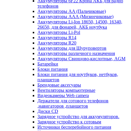
Аккумуляторы 6F22 Крона АКБ для радио
телефонов
Аккумуляторы AA (Пальчиковые)
Аккумуляторы AAA (Мизинчиковые)
Аккумуляторы Li-Ion 18650, 14500, 16340,
26650, для фонарей, АКБ ноутбука
Аккумуляторы Li-Pol
Аккумуляторы R14
Аккумуляторы R20
Аккумуляторы для Шуруповертов
Аккумуляторы различного назначения
Аккумуляторы Свинцово-кислотные, AGM
Батарейки
Блоки питания
Блоки питания для ноутбуков, нетбуков,
планшетов
Брендовые аксесуары
Вентиляторы компьютерные
Видеокамеры Web camera
Держатели для сотового телефонов
,навигаторов ,планшетов
Диски CD
Зарядное устройство для аккумуляторов.
Зарядное устройство к сотовым
Источники бесперебойного питания