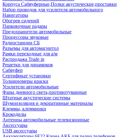
Корпуса Сабвуферные,Полки акустические,проставки
Набор проводов для усилителя автомобильного
Навигаторы
Обогрев сидений
Парковочные радары
Предохранители автомобильные
Процессоры звуковые
Радиостанции СБ
Разъемы для автомагнитол
Рамки переходные для а/м
Распродажа Trade in
Решетки для динамиков
Сабвуфер
Сертификат установки
Толщиномеры краски
Усилители автомобильные
Фары дневного света,противотуманные
Штатные акустические системы
Шумоизоляция и декоративные материалы
Клеммы, клеммники
Крокодилы
Антенны автомобильные телевизионные
Аксессуары
USB аксессуары
Аккумуляторы 6F22 Крона АКБ для радио телефонов