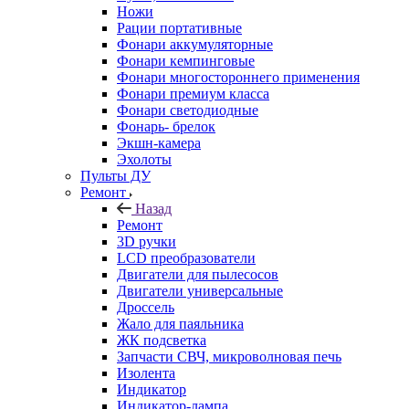
Ножи
Рации портативные
Фонари аккумуляторные
Фонари кемпинговые
Фонари многостороннего применения
Фонари премиум класса
Фонари светодиодные
Фонарь- брелок
Экшн-камера
Эхолоты
Пульты ДУ
Ремонт
Назад
Ремонт
3D ручки
LCD преобразователи
Двигатели для пылесосов
Двигатели универсальные
Дроссель
Жало для паяльника
ЖК подсветка
Запчасти СВЧ, микроволновая печь
Изолента
Индикатор
Индикатор-лампа