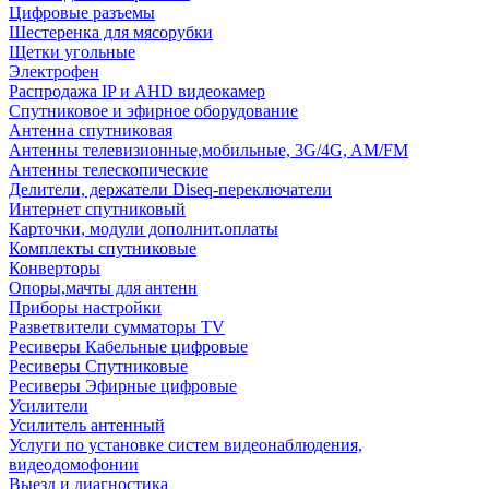
Цифровые разъемы
Шестеренка для мясорубки
Щетки угольные
Электрофен
Распродажа IP и AHD видеокамер
Спутниковое и эфирное оборудование
Антенна спутниковая
Антенны телевизионные,мобильные, 3G/4G, AM/FM
Антенны телескопические
Делители, держатели Diseq-переключатели
Интернет спутниковый
Карточки, модули дополнит.оплаты
Комплекты спутниковые
Конверторы
Опоры,мачты для антенн
Приборы настройки
Разветвители сумматоры TV
Ресиверы Кабельные цифровые
Ресиверы Спутниковые
Ресиверы Эфирные цифровые
Усилители
Усилитель антенный
Услуги по установке систем видеонаблюдения,
видеодомофонии
Выезд и диагностика