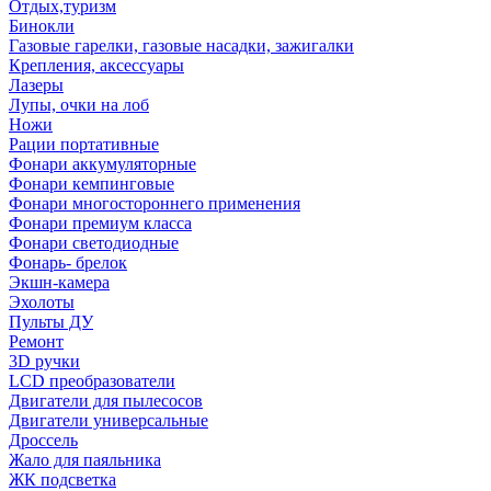
Отдых,туризм
Бинокли
Газовые гарелки, газовые насадки, зажигалки
Крепления, аксессуары
Лазеры
Лупы, очки на лоб
Ножи
Рации портативные
Фонари аккумуляторные
Фонари кемпинговые
Фонари многостороннего применения
Фонари премиум класса
Фонари светодиодные
Фонарь- брелок
Экшн-камера
Эхолоты
Пульты ДУ
Ремонт
3D ручки
LCD преобразователи
Двигатели для пылесосов
Двигатели универсальные
Дроссель
Жало для паяльника
ЖК подсветка