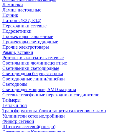
Лампочки
Лампы настольные
Ночник
Патроны(Е27, Е14)
Переходники сетевые
Подрозетники
Прожекторы галогенные
Прожекторы светодиодные
Прочие электротовары
Рамки, вставки
Розетка ,выключатель сетевые
Светильники люминисцентные
Светильники светодиодные
Светодиодная бегущая строка
Светодиодные линии/линейки
Светодиоды
Светодиоды мощные, SMD матрица
Сетевые телефонные переходники соединители
Таймеры
Тёплый пол
Трансформаторы ,блоки защиты галогеновых ламп
Удлинители сетевые,тройники
Фильтр сетевой
Штепсель сетевой(гнездо)
Электронные Комплектующие