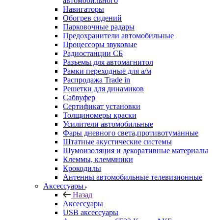
автомобильного
Навигаторы
Обогрев сидений
Парковочные радары
Предохранители автомобильные
Процессоры звуковые
Радиостанции СБ
Разъемы для автомагнитол
Рамки переходные для а/м
Распродажа Trade in
Решетки для динамиков
Сабвуфер
Сертификат установки
Толщиномеры краски
Усилители автомобильные
Фары дневного света,противотуманные
Штатные акустические системы
Шумоизоляция и декоративные материалы
Клеммы, клеммники
Крокодилы
Антенны автомобильные телевизионные
Аксессуары
Назад
Аксессуары
USB аксессуары