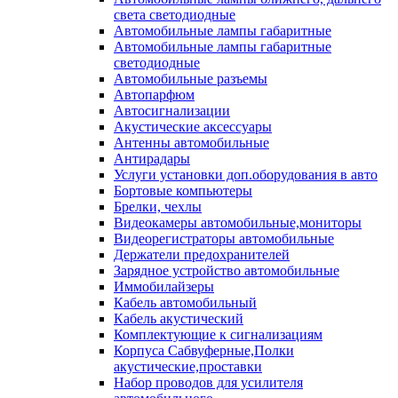
света светодиодные
Автомобильные лампы габаритные
Автомобильные лампы габаритные
светодиодные
Автомобильные разъемы
Автопарфюм
Автосигнализации
Акустические аксессуары
Антенны автомобильные
Антирадары
Услуги установки доп.оборудования в авто
Бортовые компьютеры
Брелки, чехлы
Видеокамеры автомобильные,мониторы
Видеорегистраторы автомобильные
Держатели предохранителей
Зарядное устройство автомобильные
Иммобилайзеры
Кабель автомобильный
Кабель акустический
Комплектующие к сигнализациям
Корпуса Сабвуферные,Полки
акустические,проставки
Набор проводов для усилителя