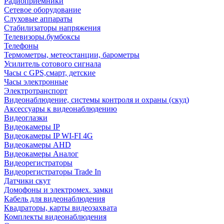
Радиоприемники
Сетевое оборудование
Слуховые аппараты
Стабилизаторы напряжения
Телевизоры.бумбоксы
Телефоны
Термометры, метеостанции, барометры
Усилитель сотового сигнала
Часы с GPS,смарт, детские
Часы электронные
Электротранспорт
Видеонаблюдение, системы контроля и охраны (скуд)
Аксессуары к видеонаблюдению
Видеоглазки
Видеокамеры IP
Видеокамеры IP WI-FI 4G
Видеокамеры AHD
Видеокамеры Аналог
Видеорегистраторы
Видеорегистраторы Trade In
Датчики скут
Домофоны и электромех. замки
Кабель для видеонаблюдения
Квадраторы, карты видеозахвата
Комплекты видеонаблюдения