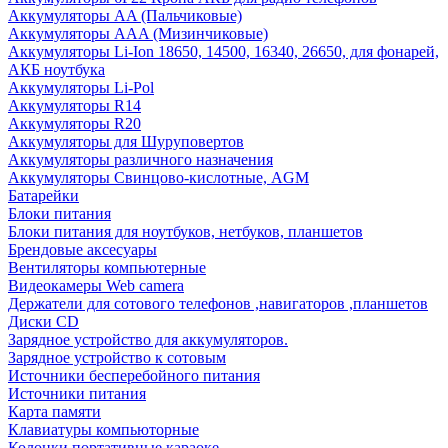
Аккумуляторы AA (Пальчиковые)
Аккумуляторы AAA (Мизинчиковые)
Аккумуляторы Li-Ion 18650, 14500, 16340, 26650, для фонарей,
АКБ ноутбука
Аккумуляторы Li-Pol
Аккумуляторы R14
Аккумуляторы R20
Аккумуляторы для Шуруповертов
Аккумуляторы различного назначения
Аккумуляторы Свинцово-кислотные, AGM
Батарейки
Блоки питания
Блоки питания для ноутбуков, нетбуков, планшетов
Брендовые аксесуары
Вентиляторы компьютерные
Видеокамеры Web camera
Держатели для сотового телефонов ,навигаторов ,планшетов
Диски CD
Зарядное устройство для аккумуляторов.
Зарядное устройство к сотовым
Источники бесперебойного питания
Источники питания
Карта памяти
Клавиатуры компьюторные
Колонки портативные караоке