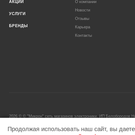
АКЦИИ
О компании
Новости
УСЛУГИ
Отзывы
БРЕНДЫ
Карьера
Контакты
2026 © © "Микрон" сеть магазинов электроники. ИП Белобородов 
исключительно информационный характер и ни при каких условиях
Продолжая использовать наш сайт, вы даете