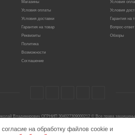
Магазины
Условия опл
Условия оплаты
Условия дост
Условия доставки
Гарантия на 
Гарантия на товар
Вопрос-ответ
Реквизиты
Обзоры
Политика
Возможности
Соглашение
Николай Владимирович ОГРНИП 304027309000212 © Все права защищены 
 не является публичной офертой
 согласие на обработку файлов cookie и