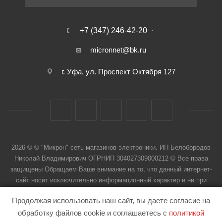
+7 (347) 246-42-20
micronnet@bk.ru
г. Уфа, ул. Проспект Октября 127
2026 © © "Микрон" сеть магазинов электроники. ИП Белобородов
Николай Владимирович ОГРНИП 304027309000212 © Все права
защищены Обращаем Ваше внимание на то, что данный интернет-
сайт носит исключительно информационный характер и ни при
каких условиях не является публичной офертой
Продолжая использовать наш сайт, вы даете согласие на
обработку файлов cookie и соглашаетесь с
политикой