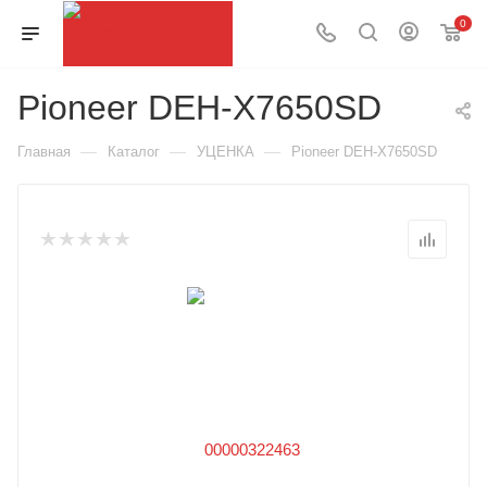
0
Pioneer DEH-X7650SD
—
—
—
Главная
Каталог
УЦЕНКА
Pioneer DEH-X7650SD