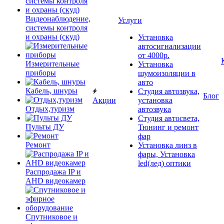
Видеонаблюдение,
Услуги
системы контроля
и охраны (скуд)
Установка
автосигнализации
от 4000р.
Измерительные
Установка
приборы
шумоизоляции в
авто
Кабель, шнуры
Студия автозвука,
Блог
Акции
установка
Отдых,туризм
автозвука
Студия автосвета,
Пульты ДУ
Тюнинг и ремонт
фар
Ремонт
Установка линз в
фары, Установка
led(лед) оптики
Распродажа IP и
AHD видеокамер
Спутниковое и