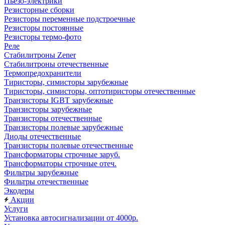
Пьезо-электрики
Резисторные сборки
Резисторы переменные подстроечные
Резисторы постоянные
Резисторы термо-фото
Реле
Стабилитроны Zener
Стабилитроны отечественные
Термопредохранители
Тиристоры, симисторы зарубежные
Тиристоры, симисторы, оптотиристоры отечественные
Транзисторы IGBT зарубежные
Транзисторы зарубежные
Транзисторы отечественные
Транзисторы полевые зарубежные
Диоды отечественные
Транзисторы полевые отечественные
Трансформаторы строчные заруб.
Трансформаторы строчные отеч.
Фильтры зарубежные
Фильтры отечественные
Экодеры
Акции
Услуги
Установка автосигнализации от 4000р.