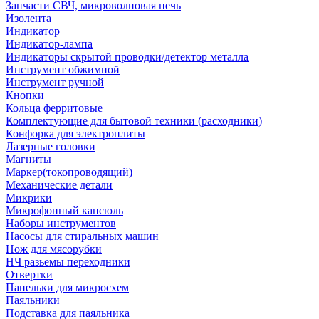
Запчасти СВЧ, микроволновая печь
Изолента
Индикатор
Индикатор-лампа
Индикаторы скрытой проводки/детектор металла
Инструмент обжимной
Инструмент ручной
Кнопки
Кольца ферритовые
Комплектующие для бытовой техники (расходники)
Конфорка для электроплиты
Лазерные головки
Магниты
Маркер(токопроводящий)
Механические детали
Микрики
Микрофонный капсюль
Наборы инструментов
Насосы для стиральных машин
Нож для мясорубки
НЧ разьемы переходники
Отвертки
Панельки для микросхем
Паяльники
Подставка для паяльника