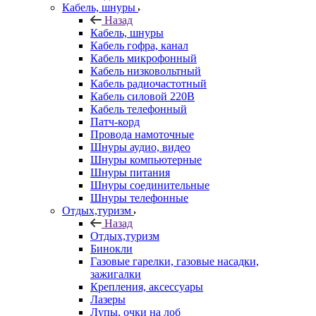
Кабель, шнуры
Назад
Кабель, шнуры
Кабель гофра, канал
Кабель микрофонный
Кабель низковольтный
Кабель радиочастотный
Кабель силовой 220В
Кабель телефонный
Патч-корд
Провода намоточные
Шнуры аудио, видео
Шнуры компьютерные
Шнуры питания
Шнуры соединительные
Шнуры телефонные
Отдых,туризм
Назад
Отдых,туризм
Бинокли
Газовые гарелки, газовые насадки,
зажигалки
Крепления, аксессуары
Лазеры
Лупы, очки на лоб