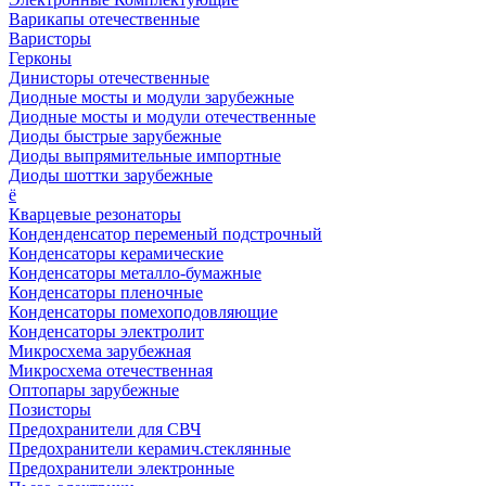
Варикапы отечественные
Варисторы
Герконы
Динисторы отечественные
Диодные мосты и модули зарубежные
Диодные мосты и модули отечественные
Диоды быстрые зарубежные
Диоды выпрямительные импортные
Диоды шоттки зарубежные
ё
Кварцевые резонаторы
Конденденсатор переменый подстрочный
Конденсаторы керамические
Конденсаторы металло-бумажные
Конденсаторы пленочные
Конденсаторы помехоподовляющие
Конденсаторы электролит
Микросхема зарубежная
Микросхема отечественная
Оптопары зарубежные
Позисторы
Предохранители для СВЧ
Предохранители керамич.стеклянные
Предохранители электронные