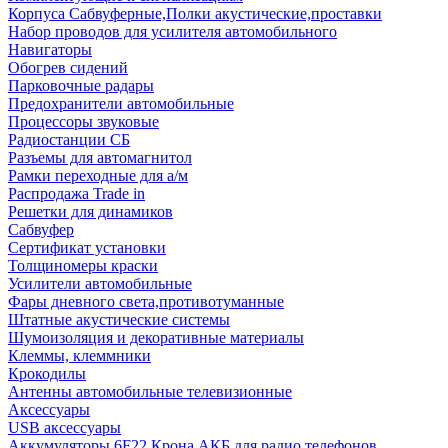
Корпуса Сабвуферные,Полки акустические,проставки
Набор проводов для усилителя автомобильного
Навигаторы
Обогрев сидений
Парковочные радары
Предохранители автомобильные
Процессоры звуковые
Радиостанции СБ
Разъемы для автомагнитол
Рамки переходные для а/м
Распродажа Trade in
Решетки для динамиков
Сабвуфер
Сертификат установки
Толщиномеры краски
Усилители автомобильные
Фары дневного света,противотуманные
Штатные акустические системы
Шумоизоляция и декоративные материалы
Клеммы, клеммники
Крокодилы
Антенны автомобильные телевизионные
Аксессуары
USB аксессуары
Аккумуляторы 6F22 Крона АКБ для радио телефонов