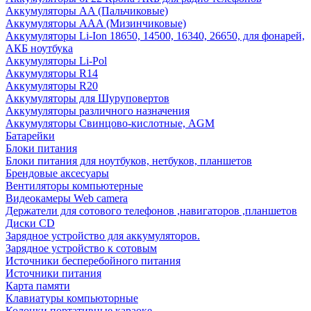
Аккумуляторы AA (Пальчиковые)
Аккумуляторы AAA (Мизинчиковые)
Аккумуляторы Li-Ion 18650, 14500, 16340, 26650, для фонарей,
АКБ ноутбука
Аккумуляторы Li-Pol
Аккумуляторы R14
Аккумуляторы R20
Аккумуляторы для Шуруповертов
Аккумуляторы различного назначения
Аккумуляторы Свинцово-кислотные, AGM
Батарейки
Блоки питания
Блоки питания для ноутбуков, нетбуков, планшетов
Брендовые аксесуары
Вентиляторы компьютерные
Видеокамеры Web camera
Держатели для сотового телефонов ,навигаторов ,планшетов
Диски CD
Зарядное устройство для аккумуляторов.
Зарядное устройство к сотовым
Источники бесперебойного питания
Источники питания
Карта памяти
Клавиатуры компьюторные
Колонки портативные караоке