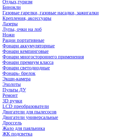
Отдых,туризм
Бинокли
Газовые гарелки, газовые насадки, зажигалки
Крепления, аксессуары
Лазеры
Лупы, очки на лоб
Ножи
Рации портативные
Фонари аккумуляторные
Фонари кемпинговые
Фонари многостороннего применения
Фонари премиум класса
Фонари светодиодные
Фонарь- брелок
Экшн-камера
Эхолоты
Пульты ДУ
Ремонт
3D ручки
LCD преобразователи
Двигатели для пылесосов
Двигатели универсальные
Дроссель
Жало для паяльника
ЖК подсветка