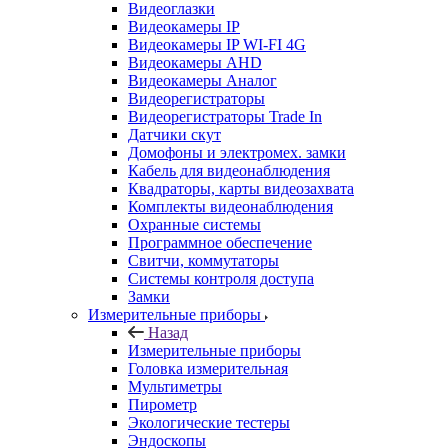
Видеоглазки
Видеокамеры IP
Видеокамеры IP WI-FI 4G
Видеокамеры AHD
Видеокамеры Аналог
Видеорегистраторы
Видеорегистраторы Trade In
Датчики скут
Домофоны и электромех. замки
Кабель для видеонаблюдения
Квадраторы, карты видеозахвата
Комплекты видеонаблюдения
Охранные системы
Программное обеспечение
Свитчи, коммутаторы
Системы контроля доступа
Замки
Измерительные приборы
Назад
Измерительные приборы
Головка измерительная
Мультиметры
Пирометр
Экологические тестеры
Эндоскопы