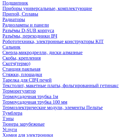
Подшипник
Приборы универсальные, комплектующие
Припой, Сплавы
Радиаторы
Радиолампы и панели
Разъёмы D-SUB корпуса
Разъёмы, переходники ВЧ
Робототехника, электронные конструкторы KIT
Сальник
Сверла,микродрелли, диски алмазные
Скобы, крепления
Скотч(термо)
Станция паяльная
Стяжки, площадки
Тарелка для СВЧ печей
Текстолит, макетные платы, фольгированный гетинакс
Терморегулятор
Термоусадочная трубка 1м
Термоусадочная трубка 100 мм
Термоэлектрические модули, элементы Пельтье
Тумблера
Тэны
Тюнера зарубежные
Услуги
Химия для электроники