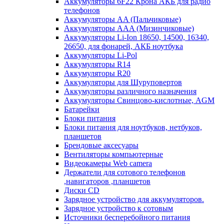
Аккумуляторы 6F22 Крона АКБ для радио
телефонов
Аккумуляторы AA (Пальчиковые)
Аккумуляторы AAA (Мизинчиковые)
Аккумуляторы Li-Ion 18650, 14500, 16340,
26650, для фонарей, АКБ ноутбука
Аккумуляторы Li-Pol
Аккумуляторы R14
Аккумуляторы R20
Аккумуляторы для Шуруповертов
Аккумуляторы различного назначения
Аккумуляторы Свинцово-кислотные, AGM
Батарейки
Блоки питания
Блоки питания для ноутбуков, нетбуков,
планшетов
Брендовые аксесуары
Вентиляторы компьютерные
Видеокамеры Web camera
Держатели для сотового телефонов
,навигаторов ,планшетов
Диски CD
Зарядное устройство для аккумуляторов.
Зарядное устройство к сотовым
Источники бесперебойного питания