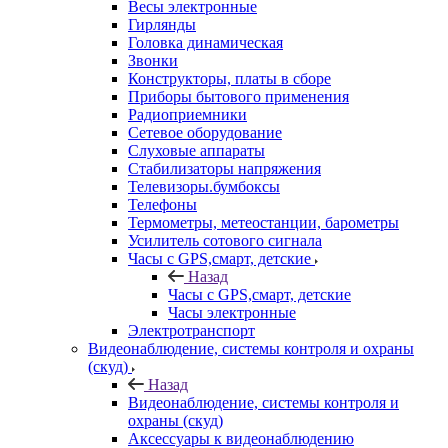
Весы электронные
Гирлянды
Головка динамическая
Звонки
Конструкторы, платы в сборе
Приборы бытового применения
Радиоприемники
Сетевое оборудование
Слуховые аппараты
Стабилизаторы напряжения
Телевизоры.бумбоксы
Телефоны
Термометры, метеостанции, барометры
Усилитель сотового сигнала
Часы с GPS,смарт, детские
Назад
Часы с GPS,смарт, детские
Часы электронные
Электротранспорт
Видеонаблюдение, системы контроля и охраны
(скуд)
Назад
Видеонаблюдение, системы контроля и
охраны (скуд)
Аксессуары к видеонаблюдению