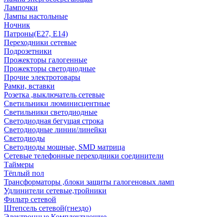
Лампочки
Лампы настольные
Ночник
Патроны(Е27, Е14)
Переходники сетевые
Подрозетники
Прожекторы галогенные
Прожекторы светодиодные
Прочие электротовары
Рамки, вставки
Розетка ,выключатель сетевые
Светильники люминисцентные
Светильники светодиодные
Светодиодная бегущая строка
Светодиодные линии/линейки
Светодиоды
Светодиоды мощные, SMD матрица
Сетевые телефонные переходники соединители
Таймеры
Тёплый пол
Трансформаторы ,блоки защиты галогеновых ламп
Удлинители сетевые,тройники
Фильтр сетевой
Штепсель сетевой(гнездо)
Электронные Комплектующие