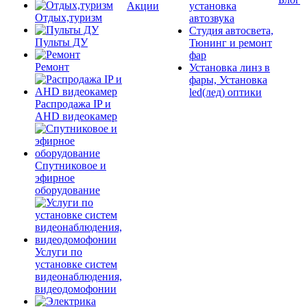
Акции
установка
Отдых,туризм
автозвука
Студия автосвета,
Пульты ДУ
Тюнинг и ремонт
фар
Ремонт
Установка линз в
фары, Установка
led(лед) оптики
Распродажа IP и
AHD видеокамер
Спутниковое и
эфирное
оборудование
Услуги по
установке систем
видеонаблюдения,
видеодомофонии