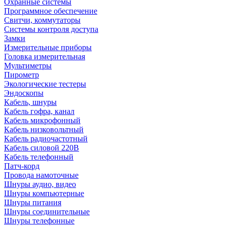
Охранные системы
Программное обеспечение
Свитчи, коммутаторы
Системы контроля доступа
Замки
Измерительные приборы
Головка измерительная
Мультиметры
Пирометр
Экологические тестеры
Эндоскопы
Кабель, шнуры
Кабель гофра, канал
Кабель микрофонный
Кабель низковольтный
Кабель радиочастотный
Кабель силовой 220В
Кабель телефонный
Патч-корд
Провода намоточные
Шнуры аудио, видео
Шнуры компьютерные
Шнуры питания
Шнуры соединительные
Шнуры телефонные