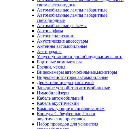
света светодиодные
Автомобильные лампы габаритные
Автомобильные лампы габаритные
светодиодные
Автомобильные разъемы
Автопарфюм
Автосигнализации
Акустические аксессуары
Антенны автомобильные
Антирадары
Услуги установки доп.оборудования в авто
Бортовые компьютеры
Брелки, чехлы
Видеокамеры автомобильные,мониторы
Видеорегистраторы автомобильные
Держатели предохранителей
Зарядное устройство автомобильные
Иммобилайзеры
Кабель автомобильный
Кабель акустический
Комплектующие к сигнализациям
Корпуса Сабвуферные,Полки
акустические,проставки
Набор проводов для усилителя