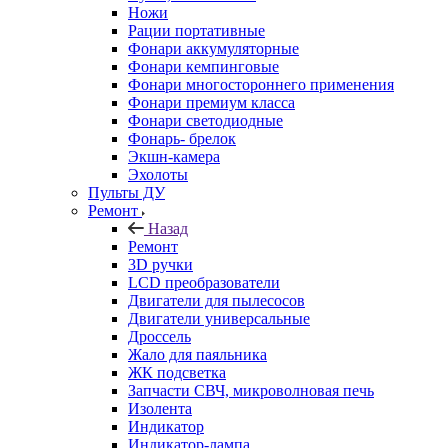
Ножи
Рации портативные
Фонари аккумуляторные
Фонари кемпинговые
Фонари многостороннего применения
Фонари премиум класса
Фонари светодиодные
Фонарь- брелок
Экшн-камера
Эхолоты
Пульты ДУ
Ремонт
Назад
Ремонт
3D ручки
LCD преобразователи
Двигатели для пылесосов
Двигатели универсальные
Дроссель
Жало для паяльника
ЖК подсветка
Запчасти СВЧ, микроволновая печь
Изолента
Индикатор
Индикатор-лампа