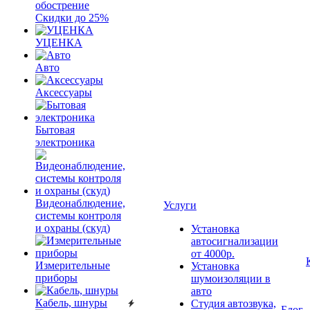
обострение
Скидки до 25%
УЦЕНКА
Авто
Аксессуары
Бытовая
электроника
Видеонаблюдение,
Услуги
системы контроля
и охраны (скуд)
Установка
автосигнализации
от 4000р.
Измерительные
Установка
приборы
шумоизоляции в
авто
Кабель, шнуры
Студия автозвука,
Блог