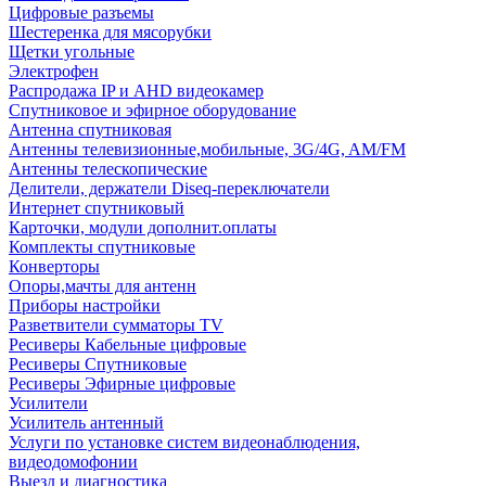
Цифровые разъемы
Шестеренка для мясорубки
Щетки угольные
Электрофен
Распродажа IP и AHD видеокамер
Спутниковое и эфирное оборудование
Антенна спутниковая
Антенны телевизионные,мобильные, 3G/4G, AM/FM
Антенны телескопические
Делители, держатели Diseq-переключатели
Интернет спутниковый
Карточки, модули дополнит.оплаты
Комплекты спутниковые
Конверторы
Опоры,мачты для антенн
Приборы настройки
Разветвители сумматоры TV
Ресиверы Кабельные цифровые
Ресиверы Спутниковые
Ресиверы Эфирные цифровые
Усилители
Усилитель антенный
Услуги по установке систем видеонаблюдения,
видеодомофонии
Выезд и диагностика