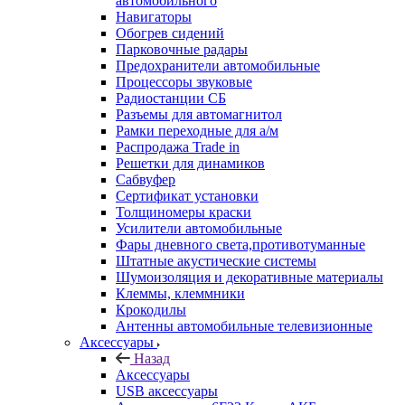
автомобильного
Навигаторы
Обогрев сидений
Парковочные радары
Предохранители автомобильные
Процессоры звуковые
Радиостанции СБ
Разъемы для автомагнитол
Рамки переходные для а/м
Распродажа Trade in
Решетки для динамиков
Сабвуфер
Сертификат установки
Толщиномеры краски
Усилители автомобильные
Фары дневного света,противотуманные
Штатные акустические системы
Шумоизоляция и декоративные материалы
Клеммы, клеммники
Крокодилы
Антенны автомобильные телевизионные
Аксессуары
Назад
Аксессуары
USB аксессуары