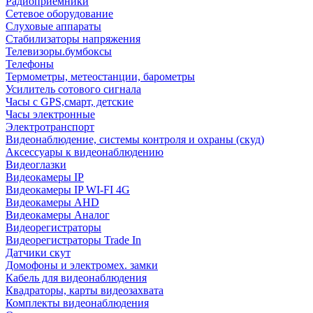
Радиоприемники
Сетевое оборудование
Слуховые аппараты
Стабилизаторы напряжения
Телевизоры.бумбоксы
Телефоны
Термометры, метеостанции, барометры
Усилитель сотового сигнала
Часы с GPS,смарт, детские
Часы электронные
Электротранспорт
Видеонаблюдение, системы контроля и охраны (скуд)
Аксессуары к видеонаблюдению
Видеоглазки
Видеокамеры IP
Видеокамеры IP WI-FI 4G
Видеокамеры AHD
Видеокамеры Аналог
Видеорегистраторы
Видеорегистраторы Trade In
Датчики скут
Домофоны и электромех. замки
Кабель для видеонаблюдения
Квадраторы, карты видеозахвата
Комплекты видеонаблюдения