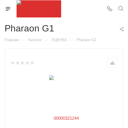
Pharaon G1
—
—
—
Главная
Каталог
УЦЕНКА
Pharaon G1