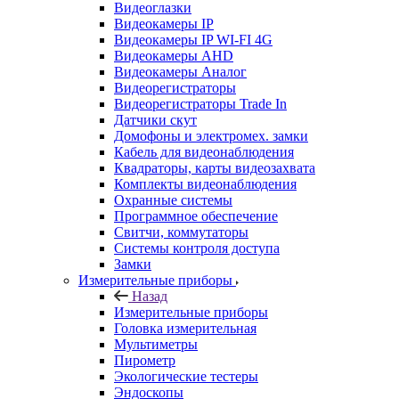
Видеоглазки
Видеокамеры IP
Видеокамеры IP WI-FI 4G
Видеокамеры AHD
Видеокамеры Аналог
Видеорегистраторы
Видеорегистраторы Trade In
Датчики скут
Домофоны и электромех. замки
Кабель для видеонаблюдения
Квадраторы, карты видеозахвата
Комплекты видеонаблюдения
Охранные системы
Программное обеспечение
Свитчи, коммутаторы
Системы контроля доступа
Замки
Измерительные приборы
Назад
Измерительные приборы
Головка измерительная
Мультиметры
Пирометр
Экологические тестеры
Эндоскопы