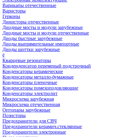
Варикапы отечественные
Варисторы
Герконы
Динисторы отечественные
Диодные мосты и модули зарубежные
Диодные мосты и модули отечественные
Диоды быстрые зарубежные
Диоды выпрямительные импортные
Диоды шоттки зарубежные
ё
Кварцевые резонаторы
Конденденсатор переменый подстрочный
Конденсаторы керамические
Конденсаторы металло-бумажные
Конденсаторы пленочные
Конденсаторы помехоподовляющие
Конденсаторы электролит
Микросхема зарубежная
Микросхема отечественная
Оптопары зарубежные
Позисторы
Предохранители для СВЧ
Предохранители керамич.стеклянные
Предохранители электронные