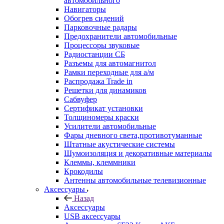
автомобильного
Навигаторы
Обогрев сидений
Парковочные радары
Предохранители автомобильные
Процессоры звуковые
Радиостанции СБ
Разъемы для автомагнитол
Рамки переходные для а/м
Распродажа Trade in
Решетки для динамиков
Сабвуфер
Сертификат установки
Толщиномеры краски
Усилители автомобильные
Фары дневного света,противотуманные
Штатные акустические системы
Шумоизоляция и декоративные материалы
Клеммы, клеммники
Крокодилы
Антенны автомобильные телевизионные
Аксессуары
Назад
Аксессуары
USB аксессуары