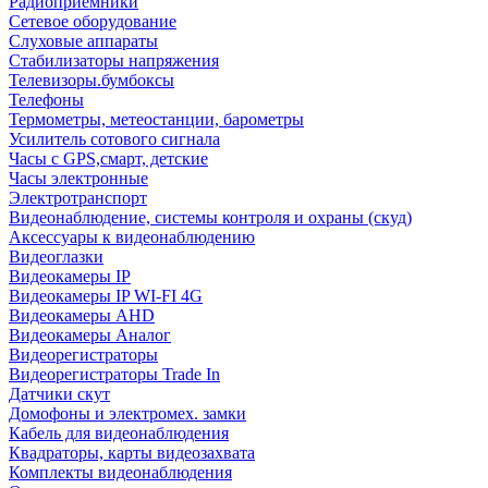
Радиоприемники
Сетевое оборудование
Слуховые аппараты
Стабилизаторы напряжения
Телевизоры.бумбоксы
Телефоны
Термометры, метеостанции, барометры
Усилитель сотового сигнала
Часы с GPS,смарт, детские
Часы электронные
Электротранспорт
Видеонаблюдение, системы контроля и охраны (скуд)
Аксессуары к видеонаблюдению
Видеоглазки
Видеокамеры IP
Видеокамеры IP WI-FI 4G
Видеокамеры AHD
Видеокамеры Аналог
Видеорегистраторы
Видеорегистраторы Trade In
Датчики скут
Домофоны и электромех. замки
Кабель для видеонаблюдения
Квадраторы, карты видеозахвата
Комплекты видеонаблюдения