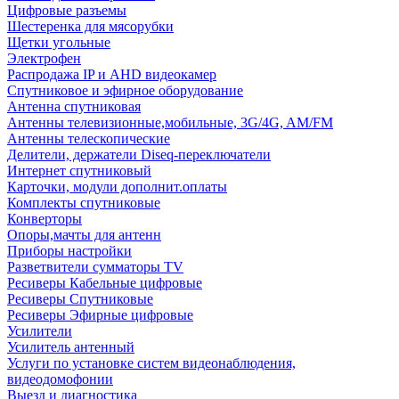
Цифровые разъемы
Шестеренка для мясорубки
Щетки угольные
Электрофен
Распродажа IP и AHD видеокамер
Спутниковое и эфирное оборудование
Антенна спутниковая
Антенны телевизионные,мобильные, 3G/4G, AM/FM
Антенны телескопические
Делители, держатели Diseq-переключатели
Интернет спутниковый
Карточки, модули дополнит.оплаты
Комплекты спутниковые
Конверторы
Опоры,мачты для антенн
Приборы настройки
Разветвители сумматоры TV
Ресиверы Кабельные цифровые
Ресиверы Спутниковые
Ресиверы Эфирные цифровые
Усилители
Усилитель антенный
Услуги по установке систем видеонаблюдения,
видеодомофонии
Выезд и диагностика