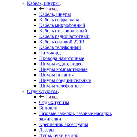
Кабель, шнуры
Назад
Кабель, шнуры
Кабель гофра, канал
Кабель микрофонный
Кабель низковольтный
Кабель радиочастотный
Кабель силовой 220В
Кабель телефонный
Патч-корд
Провода намоточные
Шнуры аудио, видео
Шнуры компьютерные
Шнуры питания
Шнуры соединительные
Шнуры телефонные
Отдых,туризм
Назад
Отдых,туризм
Бинокли
Газовые гарелки, газовые насадки,
зажигалки
Крепления, аксессуары
Лазеры
Лупы, очки на лоб