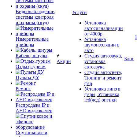
Видеонаблюдение,
Услуги
системы контроля
и охраны (скуд)
Установка
автосигнализации
от 4000р.
Измерительные
Установка
приборы
шумоизоляции в
авто
Кабель, шнуры
Студия автозвука,
Блог
Акции
установка
Отдых,туризм
автозвука
Студия автосвета,
Пульты ДУ
Тюнинг и ремонт
фар
Ремонт
Установка линз в
фары, Установка
led(лед) оптики
Распродажа IP и
AHD видеокамер
Спутниковое и