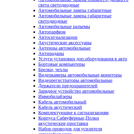
света светодиодные
Автомобильные лампы габаритные
Автомобильные лампы габаритные
светодиодные
Автомобильные разъемы
Автопарфюм
Автосигнализации
Акустические аксессуары
Антенны автомобильные
Антирадары
Услуги установки доп.оборудования в авто
Бортовые компьютеры
Брелки, чехлы
Видеокамеры автомобильные,мониторы
Видеорегистраторы автомобильные
Держатели предохранителей
Зарядное устройство автомобильные
Иммобилайзеры
Кабель автомобильный
Кабель акустический
Комплектующие к сигнализациям
Корпуса Сабвуферные,Полки
акустические,проставки
Набор проводов для усилителя