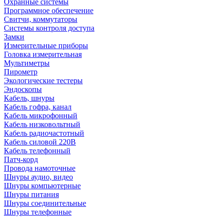
Охранные системы
Программное обеспечение
Свитчи, коммутаторы
Системы контроля доступа
Замки
Измерительные приборы
Головка измерительная
Мультиметры
Пирометр
Экологические тестеры
Эндоскопы
Кабель, шнуры
Кабель гофра, канал
Кабель микрофонный
Кабель низковольтный
Кабель радиочастотный
Кабель силовой 220В
Кабель телефонный
Патч-корд
Провода намоточные
Шнуры аудио, видео
Шнуры компьютерные
Шнуры питания
Шнуры соединительные
Шнуры телефонные