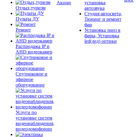
Акции
установка
Отдых,туризм
автозвука
Студия автосвета,
Пульты ДУ
Тюнинг и ремонт
фар
Ремонт
Установка линз в
фары, Установка
led(лед) оптики
Распродажа IP и
AHD видеокамер
Спутниковое и
эфирное
оборудование
Услуги по
установке систем
видеонаблюдения,
видеодомофонии