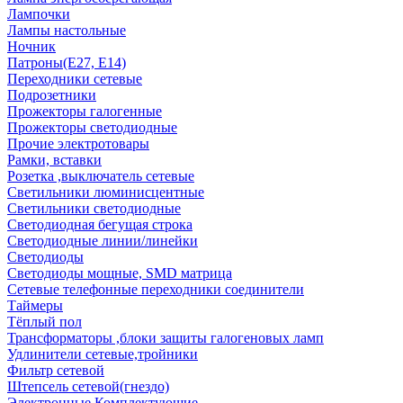
Лампочки
Лампы настольные
Ночник
Патроны(Е27, Е14)
Переходники сетевые
Подрозетники
Прожекторы галогенные
Прожекторы светодиодные
Прочие электротовары
Рамки, вставки
Розетка ,выключатель сетевые
Светильники люминисцентные
Светильники светодиодные
Светодиодная бегущая строка
Светодиодные линии/линейки
Светодиоды
Светодиоды мощные, SMD матрица
Сетевые телефонные переходники соединители
Таймеры
Тёплый пол
Трансформаторы ,блоки защиты галогеновых ламп
Удлинители сетевые,тройники
Фильтр сетевой
Штепсель сетевой(гнездо)
Электронные Комплектующие