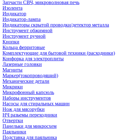
Запчасти СВЧ, микроволновая печь
Изолента
Индикатор
Индикатор-лампа
Индикаторы скрытой проводки/детектор металла
Инструмент обжимной
Инструмент ручной
Кнопки
Кольца ферритовые
Комплектующие для бытовой техники (расходники)
Конфорка для электроплиты
Лазерные головки
Магниты
Маркер(токопроводящий)
Механические детали
Микрики
Микрофонный капсюль
Наборы инструментов
Насосы для стиральных машин
Нож для мясорубки
НЧ разьемы переходники
Отвертки
Панельки для микросхем
Паяльники
Подставка для паяльника