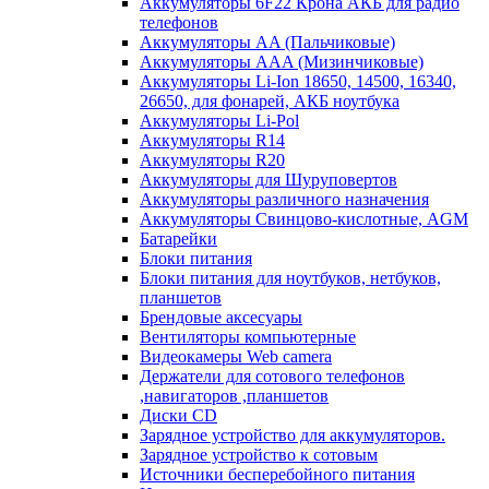
Аккумуляторы 6F22 Крона АКБ для радио
телефонов
Аккумуляторы AA (Пальчиковые)
Аккумуляторы AAA (Мизинчиковые)
Аккумуляторы Li-Ion 18650, 14500, 16340,
26650, для фонарей, АКБ ноутбука
Аккумуляторы Li-Pol
Аккумуляторы R14
Аккумуляторы R20
Аккумуляторы для Шуруповертов
Аккумуляторы различного назначения
Аккумуляторы Свинцово-кислотные, AGM
Батарейки
Блоки питания
Блоки питания для ноутбуков, нетбуков,
планшетов
Брендовые аксесуары
Вентиляторы компьютерные
Видеокамеры Web camera
Держатели для сотового телефонов
,навигаторов ,планшетов
Диски CD
Зарядное устройство для аккумуляторов.
Зарядное устройство к сотовым
Источники бесперебойного питания