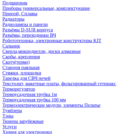
Подшипник
Приборы универсальные, комплектующие
Припой, Сплавы
Радиаторы
Радиолампы и панели
Разъёмы D-SUB корпуса
Разъёмы, переходники ВЧ
Робототехника, электронные конструкторы KIT
Сальник
Сверла,микродрелли, диски алмазные
Скобы, крепления
Скотч(термо)
Станция паяльная
Стяжки, площадки
Тарелка для СВЧ печей
Текстолит, макетные платы, фольгированный гетинакс
Терморегулятор
Термоусадочная трубка 1м
Термоусадочная трубка 100 мм
Термоэлектрические модули, элементы Пельтье
Тумблера
Тэны
Тюнера зарубежные
Услуги
Химия для электроники