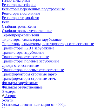
Пьезо-электрики
Резисторные сборки
Резисторы переменные подстроечные
Резисторы постоянные
Резисторы термо-фото
Реле
Стабилитроны Zener
Стабилитроны отечественные
Термопредохранители
Тиристоры, симисторы зарубежные
Тиристоры, симисторы, оптотиристоры отечественные
Транзисторы IGBT зарубежные
Транзисторы зарубежные
Транзисторы отечественные
Транзисторы полевые зарубежные
Диоды отечественные
Транзисторы полевые отечественные
Трансформаторы строчные заруб.
Трансформаторы строчные отеч.
Фильтры зарубежные
Фильтры отечественные
Экодеры
Акции
Услуги
Установка автосигнализации от 4000р.