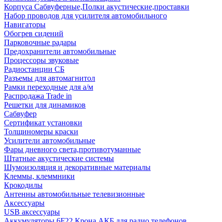
Корпуса Сабвуферные,Полки акустические,проставки
Набор проводов для усилителя автомобильного
Навигаторы
Обогрев сидений
Парковочные радары
Предохранители автомобильные
Процессоры звуковые
Радиостанции СБ
Разъемы для автомагнитол
Рамки переходные для а/м
Распродажа Trade in
Решетки для динамиков
Сабвуфер
Сертификат установки
Толщиномеры краски
Усилители автомобильные
Фары дневного света,противотуманные
Штатные акустические системы
Шумоизоляция и декоративные материалы
Клеммы, клеммники
Крокодилы
Антенны автомобильные телевизионные
Аксессуары
USB аксессуары
Аккумуляторы 6F22 Крона АКБ для радио телефонов