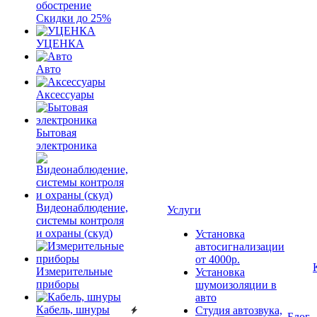
обострение
Скидки до 25%
УЦЕНКА
Авто
Аксессуары
Бытовая
электроника
Видеонаблюдение,
Услуги
системы контроля
и охраны (скуд)
Установка
автосигнализации
от 4000р.
Измерительные
Установка
приборы
шумоизоляции в
авто
Кабель, шнуры
Студия автозвука,
Блог