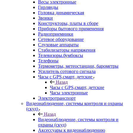
Весы электронные
Гирлянды
Головка динамическая
Звонки
Конструкторы, платы в сборе
Приборы бытового применения
Радиоприемники
Сетевое оборудование
Слуховые аппараты
Стабилизаторы напряжения
Телевизоры.бумбоксы
Телефоны
Термометры, метеостанции, барометры
Усилитель сотового сигнала
Часы с GPS,смарт, детские
Назад
Часы с GPS,смарт, детские
Часы электронные
Электротранспорт
Видеонаблюдение, системы контроля и охраны
(скуд)
Назад
Видеонаблюдение, системы контроля и
охраны (скуд)
Аксессуары к видеонаблюдению