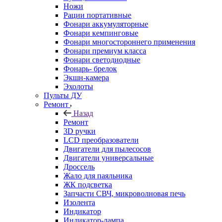
Ножи
Рации портативные
Фонари аккумуляторные
Фонари кемпинговые
Фонари многостороннего применения
Фонари премиум класса
Фонари светодиодные
Фонарь- брелок
Экшн-камера
Эхолоты
Пульты ДУ
Ремонт
Назад
Ремонт
3D ручки
LCD преобразователи
Двигатели для пылесосов
Двигатели универсальные
Дроссель
Жало для паяльника
ЖК подсветка
Запчасти СВЧ, микроволновая печь
Изолента
Индикатор
Индикатор-лампа