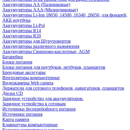
Аккумуляторы AA (Пальчиковые)
Аккумуляторы AAA (Мизинчиковые)
Аккумуляторы Li-Ion 18650, 14500, 16340, 26650, для фонарей,
АКБ ноутбука
Аккумуляторы Li-Pol
Аккумуляторы R14
Аккумуляторы R20
Аккумуляторы для Шуруповертов
Аккумуляторы различного назначения
Аккумуляторы Свинцово-кислотные, AGM
Батарейки
Блоки питания
Блоки питания для ноутбуков, нетбуков, планшетов
Брендовые аксесуары
Вентиляторы компьютерные
Видеокамеры Web camera
Держатели для сотового телефонов ,навигаторов ,планшетов
Диски CD
Зарядное устройство для аккумуляторов.
Зарядное устройство к сотовым
Источники бесперебойного питания
Источники питания
Карта памяти
Клавиатуры компьюторные
Колонки портативные караоке