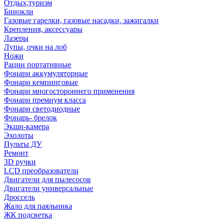
Отдых,туризм
Бинокли
Газовые гарелки, газовые насадки, зажигалки
Крепления, аксессуары
Лазеры
Лупы, очки на лоб
Ножи
Рации портативные
Фонари аккумуляторные
Фонари кемпинговые
Фонари многостороннего применения
Фонари премиум класса
Фонари светодиодные
Фонарь- брелок
Экшн-камера
Эхолоты
Пульты ДУ
Ремонт
3D ручки
LCD преобразователи
Двигатели для пылесосов
Двигатели универсальные
Дроссель
Жало для паяльника
ЖК подсветка