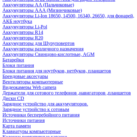
Аккумуляторы AA (Пальчиковые)
Аккумуляторы AAA (Мизинчиковые)
Аккумуляторы Li-Ion 18650, 14500, 16340, 26650, для фонарей,
АКБ ноутбука
Аккумуляторы Li-Pol
Аккумуляторы R14
Аккумуляторы R20
Аккумуляторы для Шуруповертов
Аккумуляторы различного назначения
Аккумуляторы Свинцово-кислотные, AGM
Батарейки
Блоки питания
Блоки питания для ноутбуков, нетбуков, планшетов
Брендовые аксесуары
Вентиляторы компьютерные
Видеокамеры Web camera
Держатели для сотового телефонов ,навигаторов ,планшетов
Диски CD
Зарядное устройство для аккумуляторов.
Зарядное устройство к сотовым
Источники бесперебойного питания
Источники питания
Карта памяти
Клавиатуры компьюторные
Колонки портативные караоке