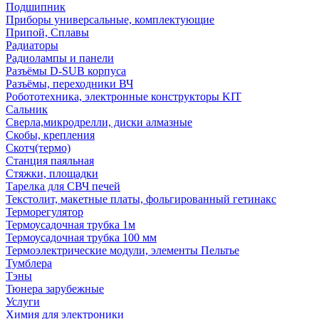
Подшипник
Приборы универсальные, комплектующие
Припой, Сплавы
Радиаторы
Радиолампы и панели
Разъёмы D-SUB корпуса
Разъёмы, переходники ВЧ
Робототехника, электронные конструкторы KIT
Сальник
Сверла,микродрелли, диски алмазные
Скобы, крепления
Скотч(термо)
Станция паяльная
Стяжки, площадки
Тарелка для СВЧ печей
Текстолит, макетные платы, фольгированный гетинакс
Терморегулятор
Термоусадочная трубка 1м
Термоусадочная трубка 100 мм
Термоэлектрические модули, элементы Пельтье
Тумблера
Тэны
Тюнера зарубежные
Услуги
Химия для электроники