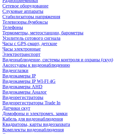
Радиоприемники
Сетевое оборудование
Слуховые аппараты
Стабилизаторы напряжения
Телевизоры.бумбоксы
Телефоны
Термометры, метеостанции, барометры
Усилитель сотового сигнала
Часы с GPS,смарт, детские
Часы электронные
Электротранспорт
Видеонаблюдение, системы контроля и охраны (скуд)
Аксессуары к видеонаблюдению
Видеоглазки
Видеокамеры IP
Видеокамеры IP WI-FI 4G
Видеокамеры AHD
Видеокамеры Аналог
Видеорегистраторы
Видеорегистраторы Trade In
Датчики скут
Домофоны и электромех. замки
Кабель для видеонаблюдения
Квадраторы, карты видеозахвата
Комплекты видеонаблюдения