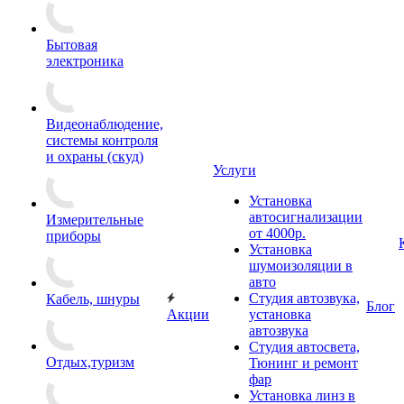
Бытовая
электроника
Видеонаблюдение,
системы контроля
и охраны (скуд)
Услуги
Установка
автосигнализации
Измерительные
от 4000р.
приборы
Установка
шумоизоляции в
авто
Студия автозвука,
Кабель, шнуры
Блог
Акции
установка
автозвука
Студия автосвета,
Отдых,туризм
Тюнинг и ремонт
фар
Установка линз в