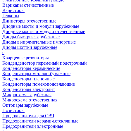
Варикапы отечественные
Варисторы
Герконы
Динисторы отечественные
Диодные мосты и модули зарубежные
Диодные мосты и модули отечественные
Диоды быстрые зарубежные
Диоды выпрямительные импортные
Диоды шоттки зарубежные
ё
Кварцевые резонаторы
Конденденсатор переменый подстрочный
Конденсаторы керамические
Конденсаторы металло-бумажные
Конденсаторы пленочные
Конденсаторы помехоподовляющие
Конденсаторы электролит
Микросхема зарубежная
Микросхема отечественная
Оптопары зарубежные
Позисторы
Предохранители для СВЧ
Предохранители керамич.стеклянные
Предохранители электронные