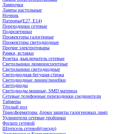
Лампочки
Лампы настольные
Ночник
Патроны(Е27, Е14)
Переходники сетевые
Подрозетники
Прожекторы галогенные
Прожекторы светодиодные
Прочие электротовары
Рамки, вставки
Розетка ,выключатель сетевые
Светильники люминисцентные
Светильники светодиодные
Светодиодная бегущая строка
Светодиодные линии/линейки
Светодиоды
Светодиоды мощные, SMD матрица
Сетевые телефонные переходники соединители
Таймеры
Тёплый пол
Трансформаторы ,блоки защиты галогеновых ламп
Удлинители сетевые,тройники
Фильтр сетевой
Штепсель сетевой(гнездо)
Электронные Комплектующие