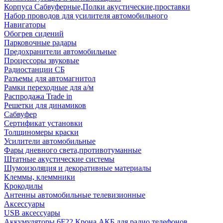
Корпуса Сабвуферные,Полки акустические,проставки
Набор проводов для усилителя автомобильного
Навигаторы
Обогрев сидений
Парковочные радары
Предохранители автомобильные
Процессоры звуковые
Радиостанции СБ
Разъемы для автомагнитол
Рамки переходные для а/м
Распродажа Trade in
Решетки для динамиков
Сабвуфер
Сертификат установки
Толщиномеры краски
Усилители автомобильные
Фары дневного света,противотуманные
Штатные акустические системы
Шумоизоляция и декоративные материалы
Клеммы, клеммники
Крокодилы
Антенны автомобильные телевизионные
Аксессуары
USB аксессуары
Аккумуляторы 6F22 Крона АКБ для радио телефонов