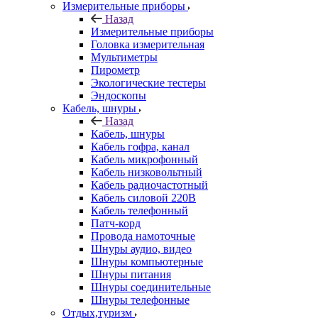
Измерительные приборы
Назад
Измерительные приборы
Головка измерительная
Мультиметры
Пирометр
Экологические тестеры
Эндоскопы
Кабель, шнуры
Назад
Кабель, шнуры
Кабель гофра, канал
Кабель микрофонный
Кабель низковольтный
Кабель радиочастотный
Кабель силовой 220В
Кабель телефонный
Патч-корд
Провода намоточные
Шнуры аудио, видео
Шнуры компьютерные
Шнуры питания
Шнуры соединительные
Шнуры телефонные
Отдых,туризм