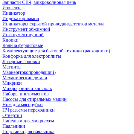
Запчасти СВЧ, микроволновая печь
Изолента
Индикатор
Индикатор-лампа
Индикаторы скрытой проводки/детектор металла
Инструмент обжимной
Инструмент ручной
Кнопки
Кольца ферритовые
Комплектующие для бытовой техники (расходники)
Конфорка для электроплиты
Лазерные головки
Магниты
Маркер(токопроводящий)
Механические детали
Микрики
Микрофонный капсюль
Наборы инструментов
Насосы для стиральных машин
Нож для мясорубки
НЧ разьемы переходники
Отвертки
Панельки для микросхем
Паяльники
Подставка для паяльника