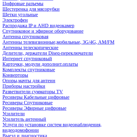
Цифровые разъемы
Шестеренка для мясорубки
Щетки угольные
Электрофен
Распродажа IP и AHD видеокамер
Спутниковое и эфирное оборудование
Антенна спутниковая
Антенны телевизионные,мобильные, 3G/4G, AM/FM
Антенны телескопические
Делители, держатели Diseq-переключатели
Интернет спутниковый
Карточки, модули дополнит.оплаты
Комплекты спутниковые
Конверторы
Опоры,мачты для антенн
Приборы настройки
Разветвители сумматоры TV
Ресиверы Кабельные цифровые
Ресиверы Спутниковые
Ресиверы Эфирные цифровые
Усилители
Усилитель антенный
Услуги по установке систем видеонаблюдения,
видеодомофонии
Выезд и диагностика