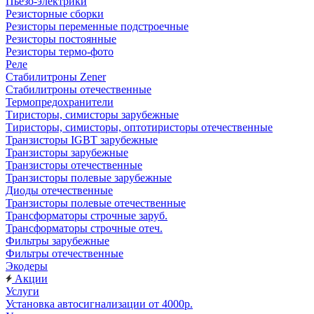
Пьезо-электрики
Резисторные сборки
Резисторы переменные подстроечные
Резисторы постоянные
Резисторы термо-фото
Реле
Стабилитроны Zener
Стабилитроны отечественные
Термопредохранители
Тиристоры, симисторы зарубежные
Тиристоры, симисторы, оптотиристоры отечественные
Транзисторы IGBT зарубежные
Транзисторы зарубежные
Транзисторы отечественные
Транзисторы полевые зарубежные
Диоды отечественные
Транзисторы полевые отечественные
Трансформаторы строчные заруб.
Трансформаторы строчные отеч.
Фильтры зарубежные
Фильтры отечественные
Экодеры
Акции
Услуги
Установка автосигнализации от 4000р.