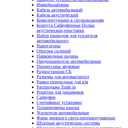
Иммобилайзеры
Кабель автомобильный
Кабель акустический
Комплектующие к сигнализациям
Корпуса Сабвуферные,Полки
акустические,проставки
Набор проводов для усилителя
автомобильного
Навигаторы
Обогрев сидений
Парковочные радары
Предохранители автомобильные
Процессоры звуковые
Радиостанции СБ
Разъемы для автомагнитол
Рамки переходные для а/м
Распродажа Trade in
Решетки для динамиков
Сабвуфер
Сертификат установки
Толщиномеры краски
Усилители автомобильные
Фары дневного света,противотуманные
Штатные акустические системы