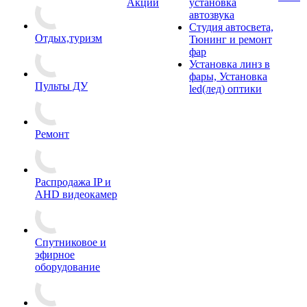
Акции
установка
автозвука
Студия автосвета,
Отдых,туризм
Тюнинг и ремонт
фар
Установка линз в
фары, Установка
Пульты ДУ
led(лед) оптики
Ремонт
Распродажа IP и
AHD видеокамер
Спутниковое и
эфирное
оборудование