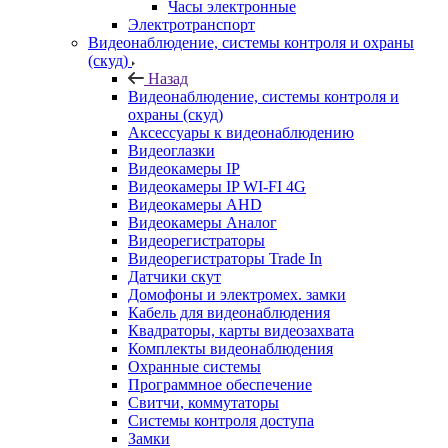
Часы электронные
Электротранспорт
Видеонаблюдение, системы контроля и охраны
(скуд)
Назад
Видеонаблюдение, системы контроля и
охраны (скуд)
Аксессуары к видеонаблюдению
Видеоглазки
Видеокамеры IP
Видеокамеры IP WI-FI 4G
Видеокамеры AHD
Видеокамеры Аналог
Видеорегистраторы
Видеорегистраторы Trade In
Датчики скут
Домофоны и электромех. замки
Кабель для видеонаблюдения
Квадраторы, карты видеозахвата
Комплекты видеонаблюдения
Охранные системы
Программное обеспечение
Свитчи, коммутаторы
Системы контроля доступа
Замки