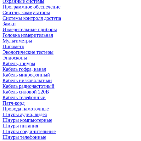
Охранные системы
Программное обеспечение
Свитчи, коммутаторы
Системы контроля доступа
Замки
Измерительные приборы
Головка измерительная
Мультиметры
Пирометр
Экологические тестеры
Эндоскопы
Кабель, шнуры
Кабель гофра, канал
Кабель микрофонный
Кабель низковольтный
Кабель радиочастотный
Кабель силовой 220В
Кабель телефонный
Патч-корд
Провода намоточные
Шнуры аудио, видео
Шнуры компьютерные
Шнуры питания
Шнуры соединительные
Шнуры телефонные