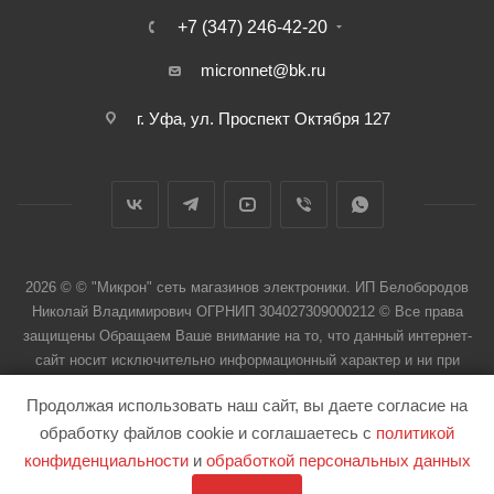
+7 (347) 246-42-20
micronnet@bk.ru
г. Уфа, ул. Проспект Октября 127
2026 © © "Микрон" сеть магазинов электроники. ИП Белобородов
Николай Владимирович ОГРНИП 304027309000212 © Все права
защищены Обращаем Ваше внимание на то, что данный интернет-
сайт носит исключительно информационный характер и ни при
каких условиях не является публичной офертой
Продолжая использовать наш сайт, вы даете согласие на
обработку файлов cookie и соглашаетесь с
политикой
конфиденциальности
и
обработкой персональных данных