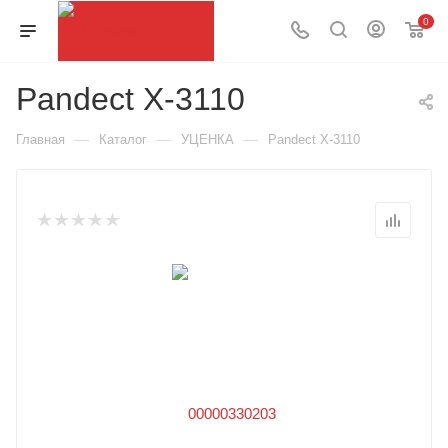
0
Pandect X-3110
—
—
—
Главная
Каталог
УЦЕНКА
Pandect X-3110