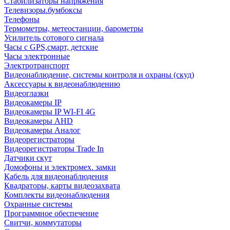
Стабилизаторы напряжения
Телевизоры.бумбоксы
Телефоны
Термометры, метеостанции, барометры
Усилитель сотового сигнала
Часы с GPS,смарт, детские
Часы электронные
Электротранспорт
Видеонаблюдение, системы контроля и охраны (скуд)
Аксессуары к видеонаблюдению
Видеоглазки
Видеокамеры IP
Видеокамеры IP WI-FI 4G
Видеокамеры AHD
Видеокамеры Аналог
Видеорегистраторы
Видеорегистраторы Trade In
Датчики скут
Домофоны и электромех. замки
Кабель для видеонаблюдения
Квадраторы, карты видеозахвата
Комплекты видеонаблюдения
Охранные системы
Программное обеспечение
Свитчи, коммутаторы