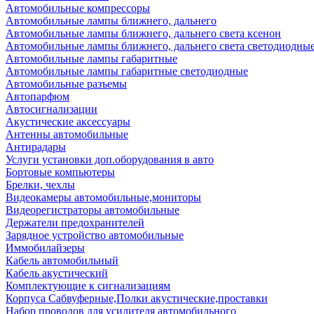
Автомобильные компрессоры
Автомобильные лампы ближнего, дальнего
Автомобильные лампы ближнего, дальнего света ксенон
Автомобильные лампы ближнего, дальнего света светодиодны
Автомобильные лампы габаритные
Автомобильные лампы габаритные светодиодные
Автомобильные разъемы
Автопарфюм
Автосигнализации
Акустические аксессуары
Антенны автомобильные
Антирадары
Услуги установки доп.оборудования в авто
Бортовые компьютеры
Брелки, чехлы
Видеокамеры автомобильные,мониторы
Видеорегистраторы автомобильные
Держатели предохранителей
Зарядное устройство автомобильные
Иммобилайзеры
Кабель автомобильный
Кабель акустический
Комплектующие к сигнализациям
Корпуса Сабвуферные,Полки акустические,проставки
Набор проводов для усилителя автомобильного