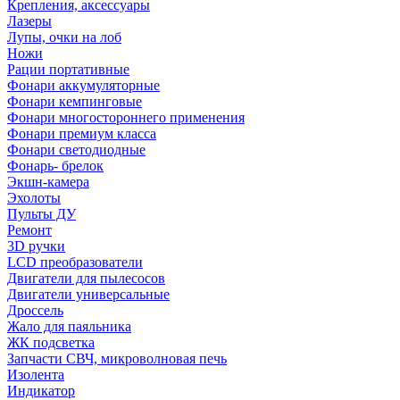
Крепления, аксессуары
Лазеры
Лупы, очки на лоб
Ножи
Рации портативные
Фонари аккумуляторные
Фонари кемпинговые
Фонари многостороннего применения
Фонари премиум класса
Фонари светодиодные
Фонарь- брелок
Экшн-камера
Эхолоты
Пульты ДУ
Ремонт
3D ручки
LCD преобразователи
Двигатели для пылесосов
Двигатели универсальные
Дроссель
Жало для паяльника
ЖК подсветка
Запчасти СВЧ, микроволновая печь
Изолента
Индикатор