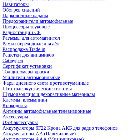
Навигаторы
Обогрев сидений
Парковочные радары
Предохранители автомобильные
Процессоры звуковые
Радиостанции СБ
Разъемы для автомагнитол
Рамки переходные для а/м
Распродажа Trade in
Решетки для динамиков
Сабвуфер
Сертификат установки
Толщиномеры краски
Усилители автомобильные
Фары дневного света,противотуманные
Штатные акустические системы
Шумоизоляция и декоративные материалы
Клеммы, клеммники
Крокодилы
Антенны автомобильные телевизионные
Аксессуары
USB аксессуары
Аккумуляторы 6F22 Крона АКБ для радио телефонов
Аккумуляторы AA (Пальчиковые)
Аккумуляторы AAA (Мизинчиковые)