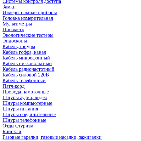
Системы контроля доступа
Замки
Измерительные приборы
Головка измерительная
Мультиметры
Пирометр
Экологические тестеры
Эндоскопы
Кабель, шнуры
Кабель гофра, канал
Кабель микрофонный
Кабель низковольтный
Кабель радиочастотный
Кабель силовой 220В
Кабель телефонный
Патч-корд
Провода намоточные
Шнуры аудио, видео
Шнуры компьютерные
Шнуры питания
Шнуры соединительные
Шнуры телефонные
Отдых,туризм
Бинокли
Газовые гарелки, газовые насадки, зажигалки