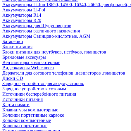
Аккумуляторы Li-Ion 18650, 14500, 16340, 26650, для фонарей,
Аккумуляторы Li-Pol
Аккумуляторы R14
Аккумуляторы R20
Аккумуляторы для Шуруповертов
Аккумуляторы различного назначения
Аккумуляторы Свинцово-кислотные, AGM
Батарейки
Блоки питания
Блоки питания для ноутбуков, нетбуков, планшетов
Брендовые аксесуары
Вентиляторы компьютерные
Видеокамеры Web camera
Держатели для сотового телефонов ,навигаторов ,планшетов
Диски CD
Зарядное устройство для аккумуляторов.
Зарядное устройство к сотовым
Источники бесперебойного питания
Источники питания
Карта памяти
Клавиатуры компьюторные
Колонки портативные караоке
Колонки компьютерные
Колонки портативные
Компьютерные переходники