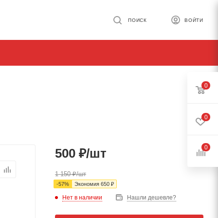
ПОИСК
ВОЙТИ
0
0
0
500
₽
/шт
1 150
₽
/шт
-
57
%
Экономия
650
₽
Нет в наличии
Нашли дешевле?