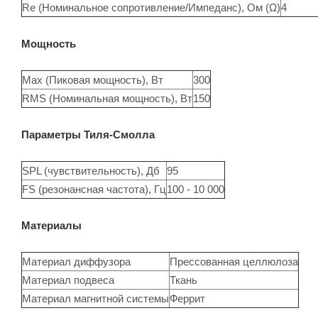
Re (Номинальное сопротивление/Импеданс), Ом (Ω)
4
Мощность
Max (Пиковая мощность), Вт
300
RMS (Номинальная мощность), Вт
150
Параметры Тиля-Смолла
SPL (чувствительность), Дб
95
FS (резонансная частота), Гц
100 - 10 000
Материалы
Материал диффузора
Прессованная целлюлоза
Материал подвеса
Ткань
Материал магнитной системы
Феррит