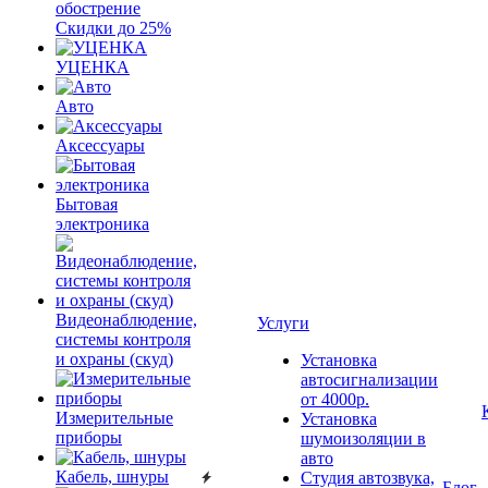
обострение
Скидки до 25%
УЦЕНКА
Авто
Аксессуары
Бытовая
электроника
Видеонаблюдение,
Услуги
системы контроля
и охраны (скуд)
Установка
автосигнализации
от 4000р.
Измерительные
Установка
приборы
шумоизоляции в
авто
Кабель, шнуры
Студия автозвука,
Блог