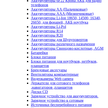
Аккумуляторы 6F22 Крона АКБ для радио
телефонов
Аккумуляторы AA (Пальчиковые)
Аккумуляторы AAA (Мизинчиковые)
Аккумуляторы Li-Ion 18650, 14500, 16340,
26650, для фонарей, АКБ ноутбука
Аккумуляторы Li-Pol
Аккумуляторы R14
Аккумуляторы R20
Аккумуляторы для Шуруповертов
Аккумуляторы различного назначения
Аккумуляторы Свинцово-кислотные, AGM
Батарейки
Блоки питания
Блоки питания для ноутбуков, нетбуков,
планшетов
Брендовые аксесуары
Вентиляторы компьютерные
Видеокамеры Web camera
Держатели для сотового телефонов
,навигаторов ,планшетов
Диски CD
Зарядное устройство для аккумуляторов.
Зарядное устройство к сотовым
Источники бесперебойного питания