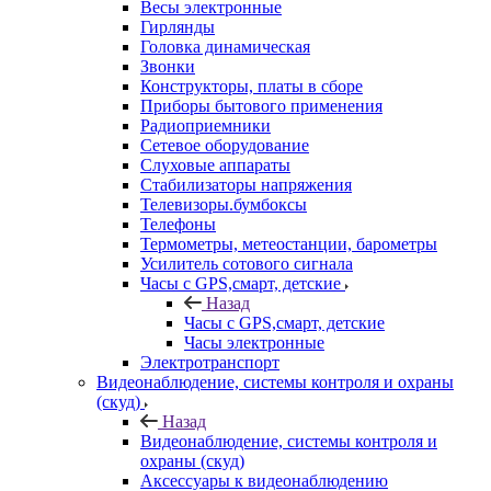
Весы электронные
Гирлянды
Головка динамическая
Звонки
Конструкторы, платы в сборе
Приборы бытового применения
Радиоприемники
Сетевое оборудование
Слуховые аппараты
Стабилизаторы напряжения
Телевизоры.бумбоксы
Телефоны
Термометры, метеостанции, барометры
Усилитель сотового сигнала
Часы с GPS,смарт, детские
Назад
Часы с GPS,смарт, детские
Часы электронные
Электротранспорт
Видеонаблюдение, системы контроля и охраны
(скуд)
Назад
Видеонаблюдение, системы контроля и
охраны (скуд)
Аксессуары к видеонаблюдению