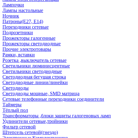
Лампочки
Лампы настольные
Ночник
Патроны(Е27, Е14)
Переходники сетевые
Подрозетники
Прожекторы галогенные
Прожекторы светодиодные
Прочие электротовары
Рамки, вставки
Розетка ,выключатель сетевые
Светильники люминисцентные
Светильники светодиодные
Светодиодная бегущая строка
Светодиодные линии/линейки
Светодиоды
Светодиоды мощные, SMD матрица
Сетевые телефонные переходники соединители
Таймеры
Тёплый пол
Трансформаторы ,блоки защиты галогеновых ламп
Удлинители сетевые,тройники
Фильтр сетевой
Штепсель сетевой(гнездо)
Электронные Комплектующие