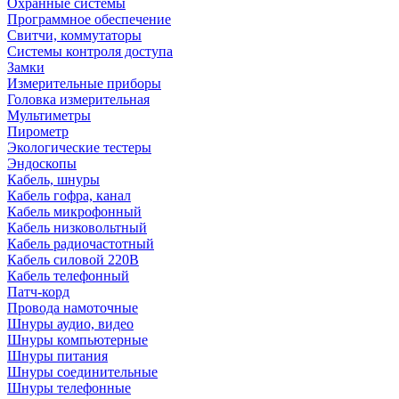
Охранные системы
Программное обеспечение
Свитчи, коммутаторы
Системы контроля доступа
Замки
Измерительные приборы
Головка измерительная
Мультиметры
Пирометр
Экологические тестеры
Эндоскопы
Кабель, шнуры
Кабель гофра, канал
Кабель микрофонный
Кабель низковольтный
Кабель радиочастотный
Кабель силовой 220В
Кабель телефонный
Патч-корд
Провода намоточные
Шнуры аудио, видео
Шнуры компьютерные
Шнуры питания
Шнуры соединительные
Шнуры телефонные