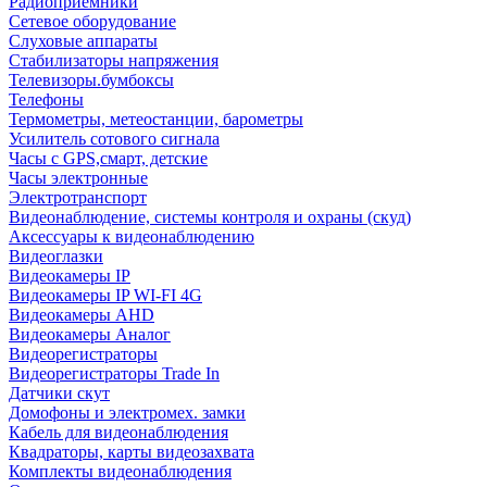
Радиоприемники
Сетевое оборудование
Слуховые аппараты
Стабилизаторы напряжения
Телевизоры.бумбоксы
Телефоны
Термометры, метеостанции, барометры
Усилитель сотового сигнала
Часы с GPS,смарт, детские
Часы электронные
Электротранспорт
Видеонаблюдение, системы контроля и охраны (скуд)
Аксессуары к видеонаблюдению
Видеоглазки
Видеокамеры IP
Видеокамеры IP WI-FI 4G
Видеокамеры AHD
Видеокамеры Аналог
Видеорегистраторы
Видеорегистраторы Trade In
Датчики скут
Домофоны и электромех. замки
Кабель для видеонаблюдения
Квадраторы, карты видеозахвата
Комплекты видеонаблюдения