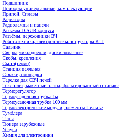
Подшипник
Приборы универсальные, комплектующие
Припой, Сплавы
Радиаторы
Радиолампы и панели
Разъёмы D-SUB корпуса
Разъёмы, переходники ВЧ
Робототехника, электронные конструкторы KIT
Сальник
Сверла,микродрелли, диски алмазные
Скобы, крепления
Скотч(термо)
Станция паяльная
Стяжки, площадки
Тарелка для СВЧ печей
Текстолит, макетные платы, фольгированный гетинакс
Терморегулятор
Термоусадочная трубка 1м
Термоусадочная трубка 100 мм
Термоэлектрические модули, элементы Пельтье
Тумблера
Тэны
Тюнера зарубежные
Услуги
Химия для электроники