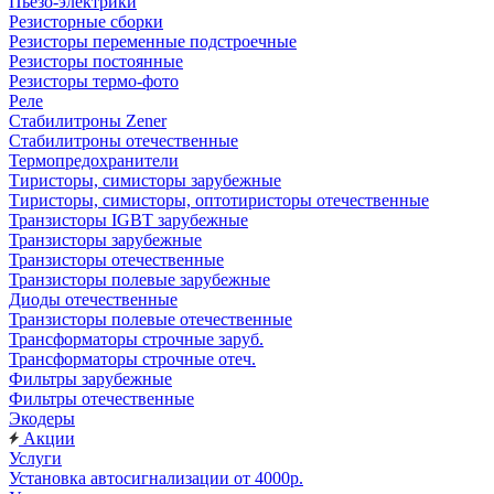
Пьезо-электрики
Резисторные сборки
Резисторы переменные подстроечные
Резисторы постоянные
Резисторы термо-фото
Реле
Стабилитроны Zener
Стабилитроны отечественные
Термопредохранители
Тиристоры, симисторы зарубежные
Тиристоры, симисторы, оптотиристоры отечественные
Транзисторы IGBT зарубежные
Транзисторы зарубежные
Транзисторы отечественные
Транзисторы полевые зарубежные
Диоды отечественные
Транзисторы полевые отечественные
Трансформаторы строчные заруб.
Трансформаторы строчные отеч.
Фильтры зарубежные
Фильтры отечественные
Экодеры
Акции
Услуги
Установка автосигнализации от 4000р.