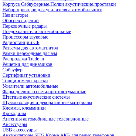
Корпуса Сабвуферные,Полки акустические,проставки
Набор проводов для усилителя автомобильного
Навигаторы
Обогрев сидений
Парковочные радары
Предохранители автомобильные
Процессоры звуковые
Радиостанции СБ
Разъемы для автомагнитол
Рамки переходные для а/м
Распродажа Trade in
Решетки для динамиков
Сабвуфер
Сертификат установки
Толщиномеры краски
Усилители автомобильные
Фары дневного света,противотуманные
Штатные акустические системы
Шумоизоляция и декоративные материалы
Клеммы, клеммники
Крокодилы
Антенны автомобильные телевизионные
Аксессуары
USB аксессуары
Аккумуляторы 6F22 Крона АКБ для радио телефонов