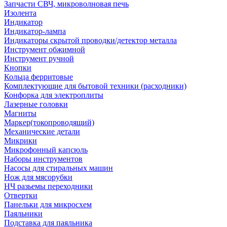
Запчасти СВЧ, микроволновая печь
Изолента
Индикатор
Индикатор-лампа
Индикаторы скрытой проводки/детектор металла
Инструмент обжимной
Инструмент ручной
Кнопки
Кольца ферритовые
Комплектующие для бытовой техники (расходники)
Конфорка для электроплиты
Лазерные головки
Магниты
Маркер(токопроводящий)
Механические детали
Микрики
Микрофонный капсюль
Наборы инструментов
Насосы для стиральных машин
Нож для мясорубки
НЧ разьемы переходники
Отвертки
Панельки для микросхем
Паяльники
Подставка для паяльника