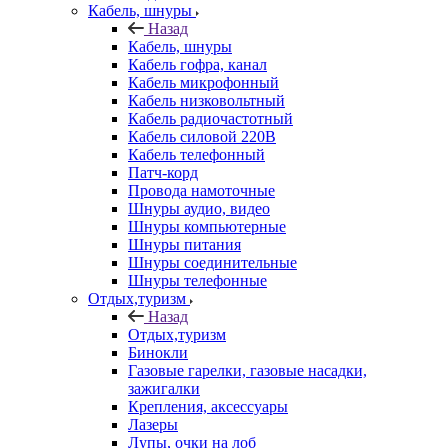
Кабель, шнуры
Назад
Кабель, шнуры
Кабель гофра, канал
Кабель микрофонный
Кабель низковольтный
Кабель радиочастотный
Кабель силовой 220В
Кабель телефонный
Патч-корд
Провода намоточные
Шнуры аудио, видео
Шнуры компьютерные
Шнуры питания
Шнуры соединительные
Шнуры телефонные
Отдых,туризм
Назад
Отдых,туризм
Бинокли
Газовые гарелки, газовые насадки,
зажигалки
Крепления, аксессуары
Лазеры
Лупы, очки на лоб