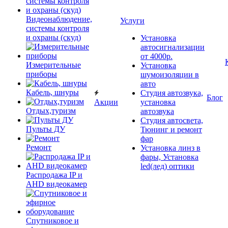
Видеонаблюдение,
Услуги
системы контроля
и охраны (скуд)
Установка
автосигнализации
от 4000р.
Измерительные
Установка
приборы
шумоизоляции в
авто
Кабель, шнуры
Студия автозвука,
Блог
Акции
установка
Отдых,туризм
автозвука
Студия автосвета,
Пульты ДУ
Тюнинг и ремонт
фар
Ремонт
Установка линз в
фары, Установка
led(лед) оптики
Распродажа IP и
AHD видеокамер
Спутниковое и