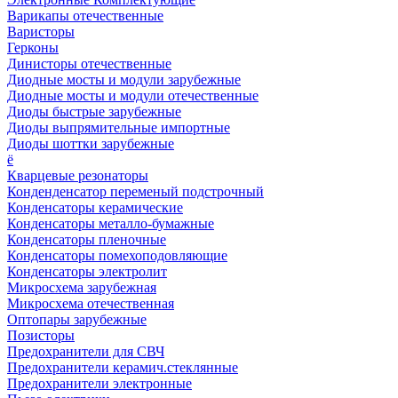
Варикапы отечественные
Варисторы
Герконы
Динисторы отечественные
Диодные мосты и модули зарубежные
Диодные мосты и модули отечественные
Диоды быстрые зарубежные
Диоды выпрямительные импортные
Диоды шоттки зарубежные
ё
Кварцевые резонаторы
Конденденсатор переменый подстрочный
Конденсаторы керамические
Конденсаторы металло-бумажные
Конденсаторы пленочные
Конденсаторы помехоподовляющие
Конденсаторы электролит
Микросхема зарубежная
Микросхема отечественная
Оптопары зарубежные
Позисторы
Предохранители для СВЧ
Предохранители керамич.стеклянные
Предохранители электронные