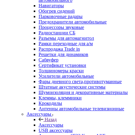
автомобильного
Навигаторы
Обогрев сидений
Парковочные радары
Предохранители автомобильные
Процессоры звуковые
Радиостанции СБ
Разъемы для автомагнитол
Рамки переходные для а/м
Распродажа Trade in
Решетки для динамиков
Сабвуфер
Сертификат установки
Толщиномеры краски
Усилители автомобильные
Фары дневного света,противотуманные
Штатные акустические системы
Шумоизоляция и декоративные материалы
Клеммы, клеммники
Крокодилы
Антенны автомобильные телевизионные
Аксессуары
Назад
Аксессуары
USB аксессуары