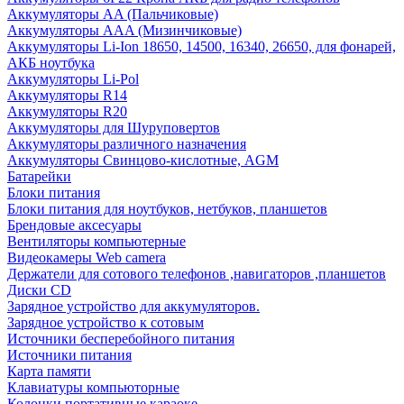
Аккумуляторы AA (Пальчиковые)
Аккумуляторы AAA (Мизинчиковые)
Аккумуляторы Li-Ion 18650, 14500, 16340, 26650, для фонарей,
АКБ ноутбука
Аккумуляторы Li-Pol
Аккумуляторы R14
Аккумуляторы R20
Аккумуляторы для Шуруповертов
Аккумуляторы различного назначения
Аккумуляторы Свинцово-кислотные, AGM
Батарейки
Блоки питания
Блоки питания для ноутбуков, нетбуков, планшетов
Брендовые аксесуары
Вентиляторы компьютерные
Видеокамеры Web camera
Держатели для сотового телефонов ,навигаторов ,планшетов
Диски CD
Зарядное устройство для аккумуляторов.
Зарядное устройство к сотовым
Источники бесперебойного питания
Источники питания
Карта памяти
Клавиатуры компьюторные
Колонки портативные караоке