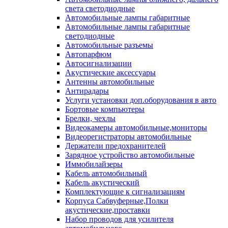
света светодиодные
Автомобильные лампы габаритные
Автомобильные лампы габаритные
светодиодные
Автомобильные разъемы
Автопарфюм
Автосигнализации
Акустические аксессуары
Антенны автомобильные
Антирадары
Услуги установки доп.оборудования в авто
Бортовые компьютеры
Брелки, чехлы
Видеокамеры автомобильные,мониторы
Видеорегистраторы автомобильные
Держатели предохранителей
Зарядное устройство автомобильные
Иммобилайзеры
Кабель автомобильный
Кабель акустический
Комплектующие к сигнализациям
Корпуса Сабвуферные,Полки
акустические,проставки
Набор проводов для усилителя