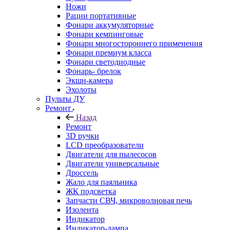
Ножи
Рации портативные
Фонари аккумуляторные
Фонари кемпинговые
Фонари многостороннего применения
Фонари премиум класса
Фонари светодиодные
Фонарь- брелок
Экшн-камера
Эхолоты
Пульты ДУ
Ремонт
Назад
Ремонт
3D ручки
LCD преобразователи
Двигатели для пылесосов
Двигатели универсальные
Дроссель
Жало для паяльника
ЖК подсветка
Запчасти СВЧ, микроволновая печь
Изолента
Индикатор
Индикатор-лампа