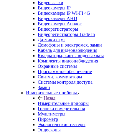
Видеоглазки
Видеокамеры IP
Видеокамеры IP WI-FI 4G
Видеокамеры AHD
Видеокамеры Аналог
Видеорегистраторы
Видеорегистраторы Trade In
Датчики скут
Домофоны и электромех. замки
Кабель для видеонаблюдения
Квадраторы, карты видеозахвата
Комплекты видеонаблюдения
Охранные системы
Программное обеспечение
Свитчи, коммутаторы
Системы контроля доступа
Замки
Измерительные приборы
Назад
Измерительные приборы
Головка измерительная
Мультиметры
Пирометр
Экологические тестеры
Эндоскопы