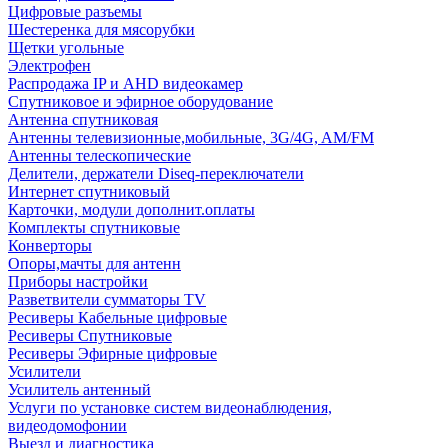
Цифровые разъемы
Шестеренка для мясорубки
Щетки угольные
Электрофен
Распродажа IP и AHD видеокамер
Спутниковое и эфирное оборудование
Антенна спутниковая
Антенны телевизионные,мобильные, 3G/4G, AM/FM
Антенны телескопические
Делители, держатели Diseq-переключатели
Интернет спутниковый
Карточки, модули дополнит.оплаты
Комплекты спутниковые
Конверторы
Опоры,мачты для антенн
Приборы настройки
Разветвители сумматоры TV
Ресиверы Кабельные цифровые
Ресиверы Спутниковые
Ресиверы Эфирные цифровые
Усилители
Усилитель антенный
Услуги по установке систем видеонаблюдения,
видеодомофонии
Выезд и диагностика