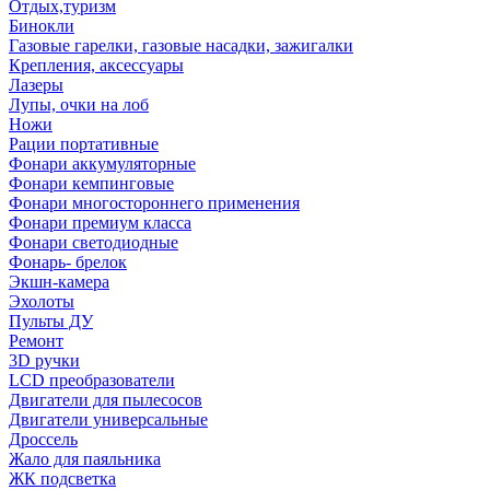
Отдых,туризм
Бинокли
Газовые гарелки, газовые насадки, зажигалки
Крепления, аксессуары
Лазеры
Лупы, очки на лоб
Ножи
Рации портативные
Фонари аккумуляторные
Фонари кемпинговые
Фонари многостороннего применения
Фонари премиум класса
Фонари светодиодные
Фонарь- брелок
Экшн-камера
Эхолоты
Пульты ДУ
Ремонт
3D ручки
LCD преобразователи
Двигатели для пылесосов
Двигатели универсальные
Дроссель
Жало для паяльника
ЖК подсветка