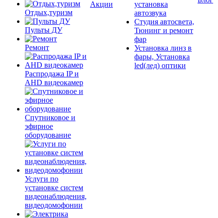
Акции
установка
Отдых,туризм
автозвука
Студия автосвета,
Пульты ДУ
Тюнинг и ремонт
фар
Ремонт
Установка линз в
фары, Установка
led(лед) оптики
Распродажа IP и
AHD видеокамер
Спутниковое и
эфирное
оборудование
Услуги по
установке систем
видеонаблюдения,
видеодомофонии