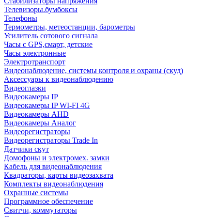
Стабилизаторы напряжения
Телевизоры.бумбоксы
Телефоны
Термометры, метеостанции, барометры
Усилитель сотового сигнала
Часы с GPS,смарт, детские
Часы электронные
Электротранспорт
Видеонаблюдение, системы контроля и охраны (скуд)
Аксессуары к видеонаблюдению
Видеоглазки
Видеокамеры IP
Видеокамеры IP WI-FI 4G
Видеокамеры AHD
Видеокамеры Аналог
Видеорегистраторы
Видеорегистраторы Trade In
Датчики скут
Домофоны и электромех. замки
Кабель для видеонаблюдения
Квадраторы, карты видеозахвата
Комплекты видеонаблюдения
Охранные системы
Программное обеспечение
Свитчи, коммутаторы