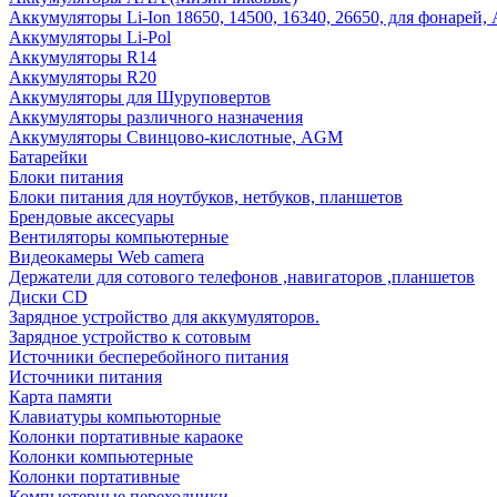
Аккумуляторы Li-Ion 18650, 14500, 16340, 26650, для фонарей,
Аккумуляторы Li-Pol
Аккумуляторы R14
Аккумуляторы R20
Аккумуляторы для Шуруповертов
Аккумуляторы различного назначения
Аккумуляторы Свинцово-кислотные, AGM
Батарейки
Блоки питания
Блоки питания для ноутбуков, нетбуков, планшетов
Брендовые аксесуары
Вентиляторы компьютерные
Видеокамеры Web camera
Держатели для сотового телефонов ,навигаторов ,планшетов
Диски CD
Зарядное устройство для аккумуляторов.
Зарядное устройство к сотовым
Источники бесперебойного питания
Источники питания
Карта памяти
Клавиатуры компьюторные
Колонки портативные караоке
Колонки компьютерные
Колонки портативные
Компьютерные переходники