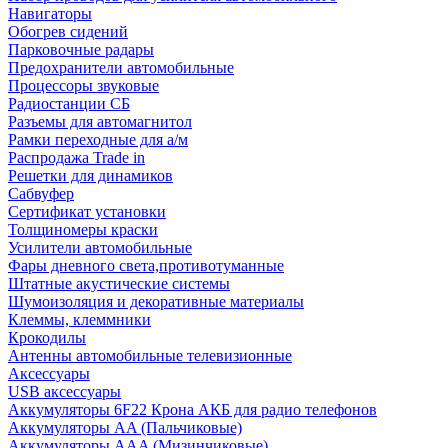
Навигаторы
Обогрев сидений
Парковочные радары
Предохранители автомобильные
Процессоры звуковые
Радиостанции СБ
Разъемы для автомагнитол
Рамки переходные для а/м
Распродажа Trade in
Решетки для динамиков
Сабвуфер
Сертификат установки
Толщиномеры краски
Усилители автомобильные
Фары дневного света,противотуманные
Штатные акустические системы
Шумоизоляция и декоративные материалы
Клеммы, клеммники
Крокодилы
Антенны автомобильные телевизионные
Аксессуары
USB аксессуары
Аккумуляторы 6F22 Крона АКБ для радио телефонов
Аккумуляторы AA (Пальчиковые)
Аккумуляторы AAA (Мизинчиковые)