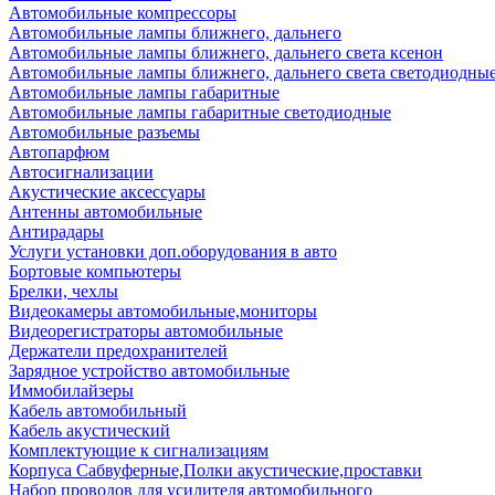
Автомобильные компрессоры
Автомобильные лампы ближнего, дальнего
Автомобильные лампы ближнего, дальнего света ксенон
Автомобильные лампы ближнего, дальнего света светодиодны
Автомобильные лампы габаритные
Автомобильные лампы габаритные светодиодные
Автомобильные разъемы
Автопарфюм
Автосигнализации
Акустические аксессуары
Антенны автомобильные
Антирадары
Услуги установки доп.оборудования в авто
Бортовые компьютеры
Брелки, чехлы
Видеокамеры автомобильные,мониторы
Видеорегистраторы автомобильные
Держатели предохранителей
Зарядное устройство автомобильные
Иммобилайзеры
Кабель автомобильный
Кабель акустический
Комплектующие к сигнализациям
Корпуса Сабвуферные,Полки акустические,проставки
Набор проводов для усилителя автомобильного