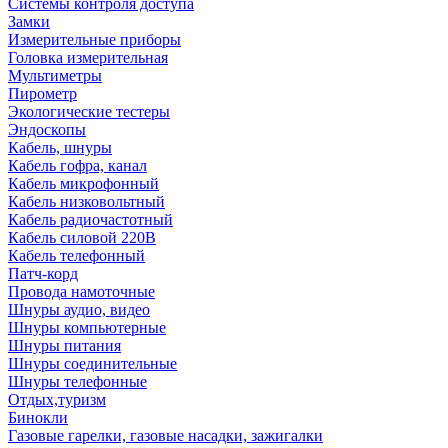
Системы контроля доступа
Замки
Измерительные приборы
Головка измерительная
Мультиметры
Пирометр
Экологические тестеры
Эндоскопы
Кабель, шнуры
Кабель гофра, канал
Кабель микрофонный
Кабель низковольтный
Кабель радиочастотный
Кабель силовой 220В
Кабель телефонный
Патч-корд
Провода намоточные
Шнуры аудио, видео
Шнуры компьютерные
Шнуры питания
Шнуры соединительные
Шнуры телефонные
Отдых,туризм
Бинокли
Газовые гарелки, газовые насадки, зажигалки