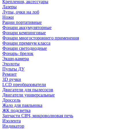
Крепления, аксессуары
Лазеры
Лупы, очки на лоб
Ножи
Рации портативные
Фонари аккумуляторные
Фонари кемпинговые
Фонари многостороннего применения
Фонари премиум класса
Фонари светодиодные
Фонарь- брелок
Экшн-камера
Эхолоты
Пульты ДУ
Ремонт
3D ручки
LCD преобразователи
Двигатели для пылесосов
Двигатели универсальные
Дроссель
Жало для паяльника
ЖК подсветка
Запчасти СВЧ, микроволновая печь
Изолента
Индикатор