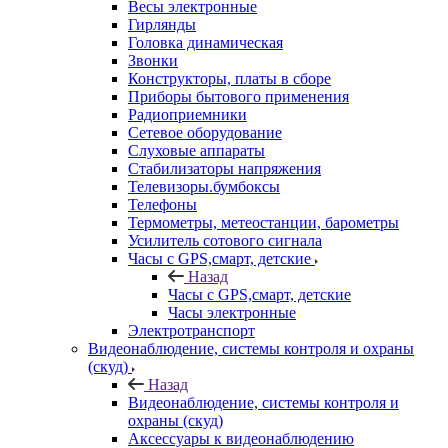
Весы электронные
Гирлянды
Головка динамическая
Звонки
Конструкторы, платы в сборе
Приборы бытового применения
Радиоприемники
Сетевое оборудование
Слуховые аппараты
Стабилизаторы напряжения
Телевизоры.бумбоксы
Телефоны
Термометры, метеостанции, барометры
Усилитель сотового сигнала
Часы с GPS,смарт, детские
Назад
Часы с GPS,смарт, детские
Часы электронные
Электротранспорт
Видеонаблюдение, системы контроля и охраны
(скуд)
Назад
Видеонаблюдение, системы контроля и
охраны (скуд)
Аксессуары к видеонаблюдению