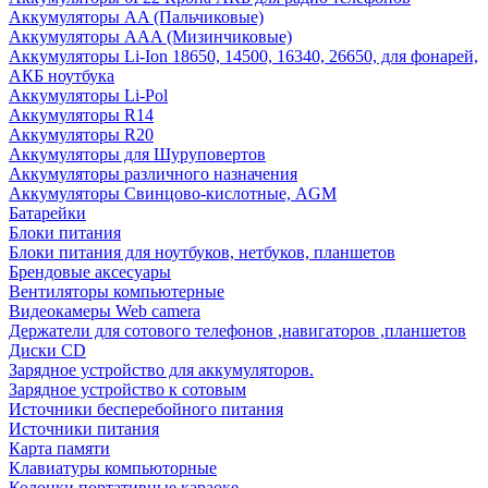
Аккумуляторы AA (Пальчиковые)
Аккумуляторы AAA (Мизинчиковые)
Аккумуляторы Li-Ion 18650, 14500, 16340, 26650, для фонарей,
АКБ ноутбука
Аккумуляторы Li-Pol
Аккумуляторы R14
Аккумуляторы R20
Аккумуляторы для Шуруповертов
Аккумуляторы различного назначения
Аккумуляторы Свинцово-кислотные, AGM
Батарейки
Блоки питания
Блоки питания для ноутбуков, нетбуков, планшетов
Брендовые аксесуары
Вентиляторы компьютерные
Видеокамеры Web camera
Держатели для сотового телефонов ,навигаторов ,планшетов
Диски CD
Зарядное устройство для аккумуляторов.
Зарядное устройство к сотовым
Источники бесперебойного питания
Источники питания
Карта памяти
Клавиатуры компьюторные
Колонки портативные караоке