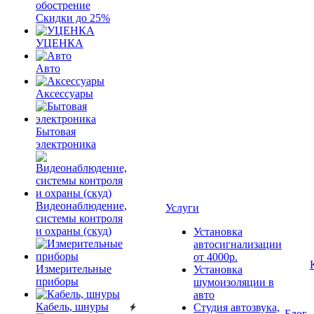
обострение
Скидки до 25%
УЦЕНКА
Авто
Аксессуары
Бытовая
электроника
Видеонаблюдение,
Услуги
системы контроля
и охраны (скуд)
Установка
автосигнализации
от 4000р.
Измерительные
Установка
приборы
шумоизоляции в
авто
Кабель, шнуры
Студия автозвука,
Блог