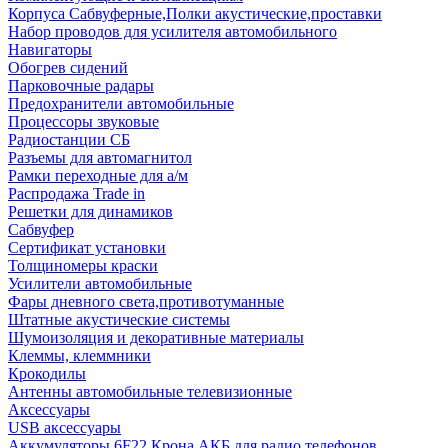
Корпуса Сабвуферные,Полки акустические,проставки
Набор проводов для усилителя автомобильного
Навигаторы
Обогрев сидений
Парковочные радары
Предохранители автомобильные
Процессоры звуковые
Радиостанции СБ
Разъемы для автомагнитол
Рамки переходные для а/м
Распродажа Trade in
Решетки для динамиков
Сабвуфер
Сертификат установки
Толщиномеры краски
Усилители автомобильные
Фары дневного света,противотуманные
Штатные акустические системы
Шумоизоляция и декоративные материалы
Клеммы, клеммники
Крокодилы
Антенны автомобильные телевизионные
Аксессуары
USB аксессуары
Аккумуляторы 6F22 Крона АКБ для радио телефонов