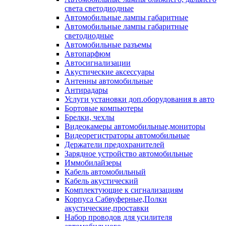
света светодиодные
Автомобильные лампы габаритные
Автомобильные лампы габаритные
светодиодные
Автомобильные разъемы
Автопарфюм
Автосигнализации
Акустические аксессуары
Антенны автомобильные
Антирадары
Услуги установки доп.оборудования в авто
Бортовые компьютеры
Брелки, чехлы
Видеокамеры автомобильные,мониторы
Видеорегистраторы автомобильные
Держатели предохранителей
Зарядное устройство автомобильные
Иммобилайзеры
Кабель автомобильный
Кабель акустический
Комплектующие к сигнализациям
Корпуса Сабвуферные,Полки
акустические,проставки
Набор проводов для усилителя