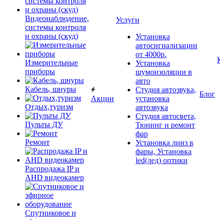
Видеонаблюдение,
Услуги
системы контроля
и охраны (скуд)
Установка
автосигнализации
от 4000р.
Измерительные
Установка
приборы
шумоизоляции в
авто
Кабель, шнуры
Студия автозвука,
Блог
Акции
установка
Отдых,туризм
автозвука
Студия автосвета,
Пульты ДУ
Тюнинг и ремонт
фар
Ремонт
Установка линз в
фары, Установка
led(лед) оптики
Распродажа IP и
AHD видеокамер
Спутниковое и