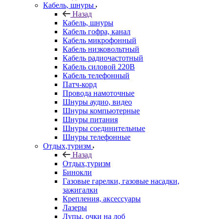
Кабель, шнуры
Назад
Кабель, шнуры
Кабель гофра, канал
Кабель микрофонный
Кабель низковольтный
Кабель радиочастотный
Кабель силовой 220В
Кабель телефонный
Патч-корд
Провода намоточные
Шнуры аудио, видео
Шнуры компьютерные
Шнуры питания
Шнуры соединительные
Шнуры телефонные
Отдых,туризм
Назад
Отдых,туризм
Бинокли
Газовые гарелки, газовые насадки,
зажигалки
Крепления, аксессуары
Лазеры
Лупы, очки на лоб