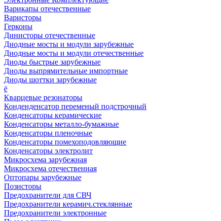
Варикапы отечественные
Варисторы
Герконы
Динисторы отечественные
Диодные мосты и модули зарубежные
Диодные мосты и модули отечественные
Диоды быстрые зарубежные
Диоды выпрямительные импортные
Диоды шоттки зарубежные
ё
Кварцевые резонаторы
Конденденсатор переменый подстрочный
Конденсаторы керамические
Конденсаторы металло-бумажные
Конденсаторы пленочные
Конденсаторы помехоподовляющие
Конденсаторы электролит
Микросхема зарубежная
Микросхема отечественная
Оптопары зарубежные
Позисторы
Предохранители для СВЧ
Предохранители керамич.стеклянные
Предохранители электронные