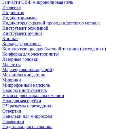
Запчасти СВЧ, микроволновая печь
Изолента
Индикатор
Индикатор-лампа
Индикаторы скрытой проводки/детектор металла
Инструмент обжимной
Инструмент ручной
Кнопки
Кольца ферритовые
Комплектующие для бытовой техники (расходники)
Конфорка для электроплиты
Лазерные головки
Магниты
Маркер(токопроводящий)
Механические детали
Микрики
Микрофонный капсюль
Наборы инструментов
Насосы для стиральных машин
Нож для мясорубки
НЧ разьемы переходники
Отвертки
Панельки для микросхем
Паяльники
Подставка для паяльника