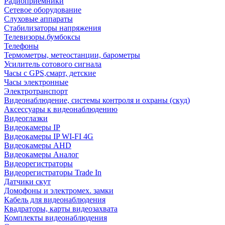
Радиоприемники
Сетевое оборудование
Слуховые аппараты
Стабилизаторы напряжения
Телевизоры.бумбоксы
Телефоны
Термометры, метеостанции, барометры
Усилитель сотового сигнала
Часы с GPS,смарт, детские
Часы электронные
Электротранспорт
Видеонаблюдение, системы контроля и охраны (скуд)
Аксессуары к видеонаблюдению
Видеоглазки
Видеокамеры IP
Видеокамеры IP WI-FI 4G
Видеокамеры AHD
Видеокамеры Аналог
Видеорегистраторы
Видеорегистраторы Trade In
Датчики скут
Домофоны и электромех. замки
Кабель для видеонаблюдения
Квадраторы, карты видеозахвата
Комплекты видеонаблюдения