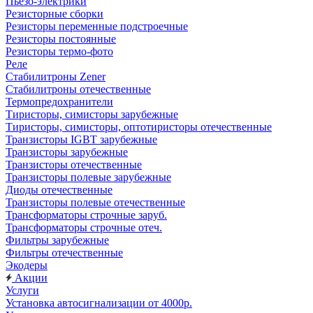
Пьезо-электрики
Резисторные сборки
Резисторы переменные подстроечные
Резисторы постоянные
Резисторы термо-фото
Реле
Стабилитроны Zener
Стабилитроны отечественные
Термопредохранители
Тиристоры, симисторы зарубежные
Тиристоры, симисторы, оптотиристоры отечественные
Транзисторы IGBT зарубежные
Транзисторы зарубежные
Транзисторы отечественные
Транзисторы полевые зарубежные
Диоды отечественные
Транзисторы полевые отечественные
Трансформаторы строчные заруб.
Трансформаторы строчные отеч.
Фильтры зарубежные
Фильтры отечественные
Экодеры
Акции
Услуги
Установка автосигнализации от 4000р.