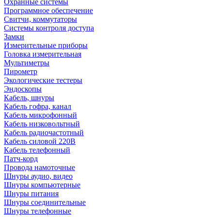
Охранные системы
Программное обеспечение
Свитчи, коммутаторы
Системы контроля доступа
Замки
Измерительные приборы
Головка измерительная
Мультиметры
Пирометр
Экологические тестеры
Эндоскопы
Кабель, шнуры
Кабель гофра, канал
Кабель микрофонный
Кабель низковольтный
Кабель радиочастотный
Кабель силовой 220В
Кабель телефонный
Патч-корд
Провода намоточные
Шнуры аудио, видео
Шнуры компьютерные
Шнуры питания
Шнуры соединительные
Шнуры телефонные