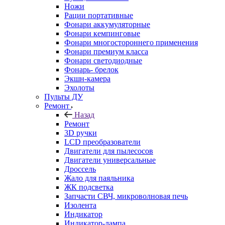
Ножи
Рации портативные
Фонари аккумуляторные
Фонари кемпинговые
Фонари многостороннего применения
Фонари премиум класса
Фонари светодиодные
Фонарь- брелок
Экшн-камера
Эхолоты
Пульты ДУ
Ремонт
Назад
Ремонт
3D ручки
LCD преобразователи
Двигатели для пылесосов
Двигатели универсальные
Дроссель
Жало для паяльника
ЖК подсветка
Запчасти СВЧ, микроволновая печь
Изолента
Индикатор
Индикатор-лампа