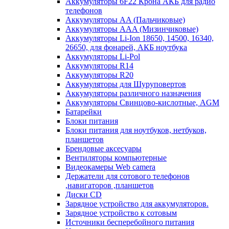
Аккумуляторы 6F22 Крона АКБ для радио
телефонов
Аккумуляторы AA (Пальчиковые)
Аккумуляторы AAA (Мизинчиковые)
Аккумуляторы Li-Ion 18650, 14500, 16340,
26650, для фонарей, АКБ ноутбука
Аккумуляторы Li-Pol
Аккумуляторы R14
Аккумуляторы R20
Аккумуляторы для Шуруповертов
Аккумуляторы различного назначения
Аккумуляторы Свинцово-кислотные, AGM
Батарейки
Блоки питания
Блоки питания для ноутбуков, нетбуков,
планшетов
Брендовые аксесуары
Вентиляторы компьютерные
Видеокамеры Web camera
Держатели для сотового телефонов
,навигаторов ,планшетов
Диски CD
Зарядное устройство для аккумуляторов.
Зарядное устройство к сотовым
Источники бесперебойного питания