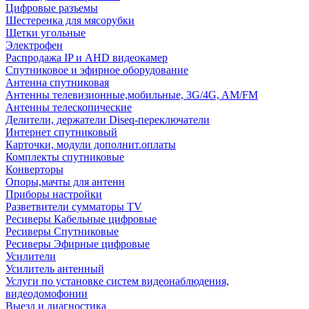
Цифровые разъемы
Шестеренка для мясорубки
Щетки угольные
Электрофен
Распродажа IP и AHD видеокамер
Спутниковое и эфирное оборудование
Антенна спутниковая
Антенны телевизионные,мобильные, 3G/4G, AM/FM
Антенны телескопические
Делители, держатели Diseq-переключатели
Интернет спутниковый
Карточки, модули дополнит.оплаты
Комплекты спутниковые
Конверторы
Опоры,мачты для антенн
Приборы настройки
Разветвители сумматоры TV
Ресиверы Кабельные цифровые
Ресиверы Спутниковые
Ресиверы Эфирные цифровые
Усилители
Усилитель антенный
Услуги по установке систем видеонаблюдения,
видеодомофонии
Выезд и диагностика