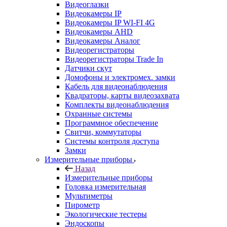
Видеоглазки
Видеокамеры IP
Видеокамеры IP WI-FI 4G
Видеокамеры AHD
Видеокамеры Аналог
Видеорегистраторы
Видеорегистраторы Trade In
Датчики скут
Домофоны и электромех. замки
Кабель для видеонаблюдения
Квадраторы, карты видеозахвата
Комплекты видеонаблюдения
Охранные системы
Программное обеспечение
Свитчи, коммутаторы
Системы контроля доступа
Замки
Измерительные приборы
Назад
Измерительные приборы
Головка измерительная
Мультиметры
Пирометр
Экологические тестеры
Эндоскопы