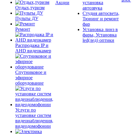
Акции
установка
Отдых,туризм
автозвука
Студия автосвета,
Пульты ДУ
Тюнинг и ремонт
фар
Ремонт
Установка линз в
фары, Установка
led(лед) оптики
Распродажа IP и
AHD видеокамер
Спутниковое и
эфирное
оборудование
Услуги по
установке систем
видеонаблюдения,
видеодомофонии