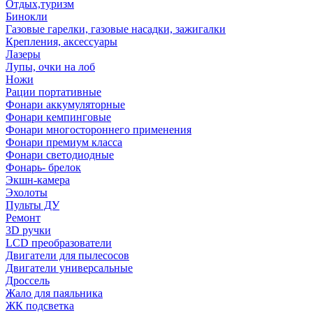
Отдых,туризм
Бинокли
Газовые гарелки, газовые насадки, зажигалки
Крепления, аксессуары
Лазеры
Лупы, очки на лоб
Ножи
Рации портативные
Фонари аккумуляторные
Фонари кемпинговые
Фонари многостороннего применения
Фонари премиум класса
Фонари светодиодные
Фонарь- брелок
Экшн-камера
Эхолоты
Пульты ДУ
Ремонт
3D ручки
LCD преобразователи
Двигатели для пылесосов
Двигатели универсальные
Дроссель
Жало для паяльника
ЖК подсветка