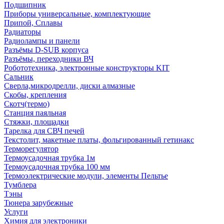
Подшипник
Приборы универсальные, комплектующие
Припой, Сплавы
Радиаторы
Радиолампы и панели
Разъёмы D-SUB корпуса
Разъёмы, переходники ВЧ
Робототехника, электронные конструкторы KIT
Сальник
Сверла,микродрелли, диски алмазные
Скобы, крепления
Скотч(термо)
Станция паяльная
Стяжки, площадки
Тарелка для СВЧ печей
Текстолит, макетные платы, фольгированный гетинакс
Терморегулятор
Термоусадочная трубка 1м
Термоусадочная трубка 100 мм
Термоэлектрические модули, элементы Пельтье
Тумблера
Тэны
Тюнера зарубежные
Услуги
Химия для электроники