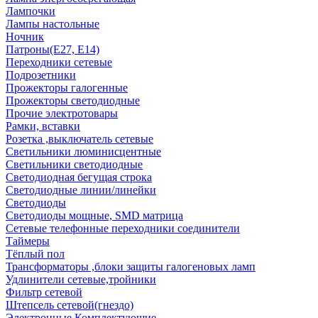
Лампочки
Лампы настольные
Ночник
Патроны(Е27, Е14)
Переходники сетевые
Подрозетники
Прожекторы галогенные
Прожекторы светодиодные
Прочие электротовары
Рамки, вставки
Розетка ,выключатель сетевые
Светильники люминисцентные
Светильники светодиодные
Светодиодная бегущая строка
Светодиодные линии/линейки
Светодиоды
Светодиоды мощные, SMD матрица
Сетевые телефонные переходники соединители
Таймеры
Тёплый пол
Трансформаторы ,блоки защиты галогеновых ламп
Удлинители сетевые,тройники
Фильтр сетевой
Штепсель сетевой(гнездо)
Электронные Комплектующие