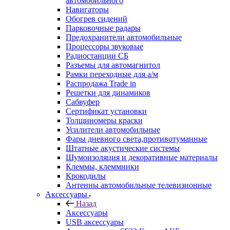
автомобильного
Навигаторы
Обогрев сидений
Парковочные радары
Предохранители автомобильные
Процессоры звуковые
Радиостанции СБ
Разъемы для автомагнитол
Рамки переходные для а/м
Распродажа Trade in
Решетки для динамиков
Сабвуфер
Сертификат установки
Толщиномеры краски
Усилители автомобильные
Фары дневного света,противотуманные
Штатные акустические системы
Шумоизоляция и декоративные материалы
Клеммы, клеммники
Крокодилы
Антенны автомобильные телевизионные
Аксессуары
Назад
Аксессуары
USB аксессуары