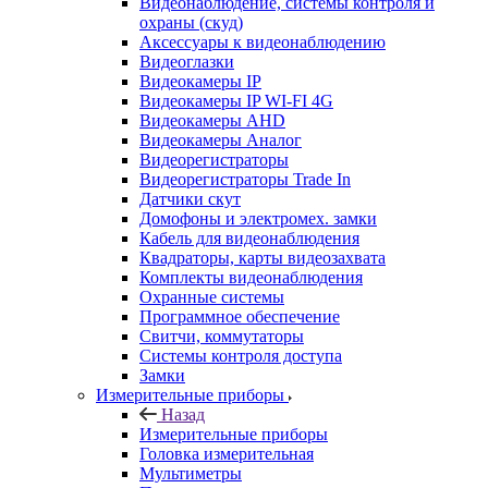
Видеонаблюдение, системы контроля и
охраны (скуд)
Аксессуары к видеонаблюдению
Видеоглазки
Видеокамеры IP
Видеокамеры IP WI-FI 4G
Видеокамеры AHD
Видеокамеры Аналог
Видеорегистраторы
Видеорегистраторы Trade In
Датчики скут
Домофоны и электромех. замки
Кабель для видеонаблюдения
Квадраторы, карты видеозахвата
Комплекты видеонаблюдения
Охранные системы
Программное обеспечение
Свитчи, коммутаторы
Системы контроля доступа
Замки
Измерительные приборы
Назад
Измерительные приборы
Головка измерительная
Мультиметры