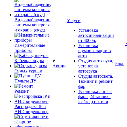
Видеонаблюдение,
Услуги
системы контроля
и охраны (скуд)
Установка
автосигнализации
от 4000р.
Измерительные
Установка
приборы
шумоизоляции в
авто
Кабель, шнуры
Студия автозвука,
Блог
Акции
установка
Отдых,туризм
автозвука
Студия автосвета,
Пульты ДУ
Тюнинг и ремонт
фар
Ремонт
Установка линз в
фары, Установка
led(лед) оптики
Распродажа IP и
AHD видеокамер