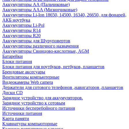
Аккумуляторы AA (Пальчиковые)
Аккумуляторы AAA (Мизинчиковые)
Аккумуляторы Li-Ion 18650, 14500, 16340, 26650, для фонарей,
АКБ ноутбука
Аккумуляторы Li-Pol
Аккумуляторы R14
Аккумуляторы R20
Аккумуляторы для Шуруповертов
Аккумуляторы различного назначения
Аккумуляторы Свинцово-кислотные, AGM
Батарейки
Блоки питания
Блоки питания для ноутбуков, нетбуков, планшетов
Брендовые аксесуары
Вентиляторы компьютерные
Видеокамеры Web camera
Держатели для сотового телефонов ,навигаторов ,планшетов
Диски CD
Зарядное устройство для аккумуляторов.
Зарядное устройство к сотовым
Источники бесперебойного питания
Источники питания
Карта памяти
Клавиатуры компьюторные
Колонки портативные караоке