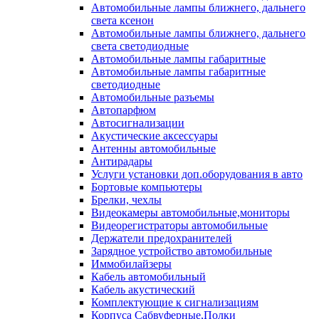
Автомобильные лампы ближнего, дальнего
света ксенон
Автомобильные лампы ближнего, дальнего
света светодиодные
Автомобильные лампы габаритные
Автомобильные лампы габаритные
светодиодные
Автомобильные разъемы
Автопарфюм
Автосигнализации
Акустические аксессуары
Антенны автомобильные
Антирадары
Услуги установки доп.оборудования в авто
Бортовые компьютеры
Брелки, чехлы
Видеокамеры автомобильные,мониторы
Видеорегистраторы автомобильные
Держатели предохранителей
Зарядное устройство автомобильные
Иммобилайзеры
Кабель автомобильный
Кабель акустический
Комплектующие к сигнализациям
Корпуса Сабвуферные,Полки