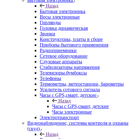
Бытовая электроника
Назад
Бытовая электроника
Весы электронные
Гирлянды
Головка динамическая
Звонки
Конструкторы, платы в сборе
Приборы бытового применения
Радиоприемники
Сетевое оборудование
Слуховые аппараты
Стабилизаторы напряжения
Телевизоры.бумбоксы
Телефоны
Термометры, метеостанции, барометры
Усилитель сотового сигнала
Часы с GPS,смарт, детские
Назад
Часы с GPS,смарт, детские
Часы электронные
Электротранспорт
Видеонаблюдение, системы контроля и охраны
(скуд)
Назад