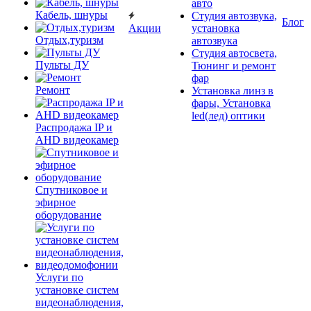
авто
Кабель, шнуры
Студия автозвука,
Блог
Акции
установка
Отдых,туризм
автозвука
Студия автосвета,
Пульты ДУ
Тюнинг и ремонт
фар
Ремонт
Установка линз в
фары, Установка
led(лед) оптики
Распродажа IP и
AHD видеокамер
Спутниковое и
эфирное
оборудование
Услуги по
установке систем
видеонаблюдения,