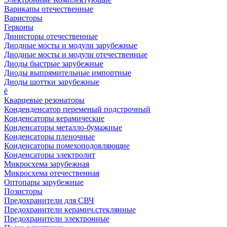
Варикапы отечественные
Варисторы
Герконы
Динисторы отечественные
Диодные мосты и модули зарубежные
Диодные мосты и модули отечественные
Диоды быстрые зарубежные
Диоды выпрямительные импортные
Диоды шоттки зарубежные
ё
Кварцевые резонаторы
Конденденсатор переменый подстрочный
Конденсаторы керамические
Конденсаторы металло-бумажные
Конденсаторы пленочные
Конденсаторы помехоподовляющие
Конденсаторы электролит
Микросхема зарубежная
Микросхема отечественная
Оптопары зарубежные
Позисторы
Предохранители для СВЧ
Предохранители керамич.стеклянные
Предохранители электронные