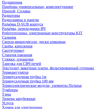
Подшипник
Приборы универсальные, комплектующие
Припой, Сплавы
Радиаторы
Радиолампы и панели
Разъёмы D-SUB корпуса
Разъёмы, переходники ВЧ
Робототехника, электронные конструкторы KIT
Сальник
Сверла,микродрелли, диски алмазные
Скобы, крепления
Скотч(термо)
Станция паяльная
Стяжки, площадки
Тарелка для СВЧ печей
Текстолит, макетные платы, фольгированный гетинакс
Терморегулятор
Термоусадочная трубка 1м
Термоусадочная трубка 100 мм
Термоэлектрические модули, элементы Пельтье
Тумблера
Тэны
Тюнера зарубежные
Услуги
Химия для электроники