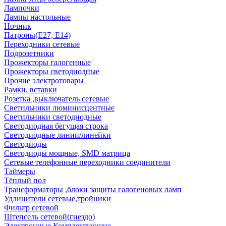
Лампочки
Лампы настольные
Ночник
Патроны(Е27, Е14)
Переходники сетевые
Подрозетники
Прожекторы галогенные
Прожекторы светодиодные
Прочие электротовары
Рамки, вставки
Розетка ,выключатель сетевые
Светильники люминисцентные
Светильники светодиодные
Светодиодная бегущая строка
Светодиодные линии/линейки
Светодиоды
Светодиоды мощные, SMD матрица
Сетевые телефонные переходники соединители
Таймеры
Тёплый пол
Трансформаторы ,блоки защиты галогеновых ламп
Удлинители сетевые,тройники
Фильтр сетевой
Штепсель сетевой(гнездо)
Электронные Комплектующие