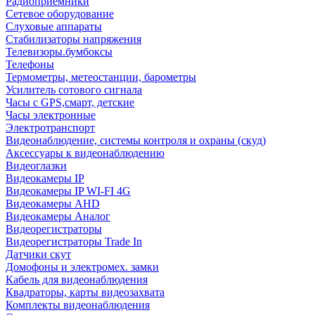
Радиоприемники
Сетевое оборудование
Слуховые аппараты
Стабилизаторы напряжения
Телевизоры.бумбоксы
Телефоны
Термометры, метеостанции, барометры
Усилитель сотового сигнала
Часы с GPS,смарт, детские
Часы электронные
Электротранспорт
Видеонаблюдение, системы контроля и охраны (скуд)
Аксессуары к видеонаблюдению
Видеоглазки
Видеокамеры IP
Видеокамеры IP WI-FI 4G
Видеокамеры AHD
Видеокамеры Аналог
Видеорегистраторы
Видеорегистраторы Trade In
Датчики скут
Домофоны и электромех. замки
Кабель для видеонаблюдения
Квадраторы, карты видеозахвата
Комплекты видеонаблюдения