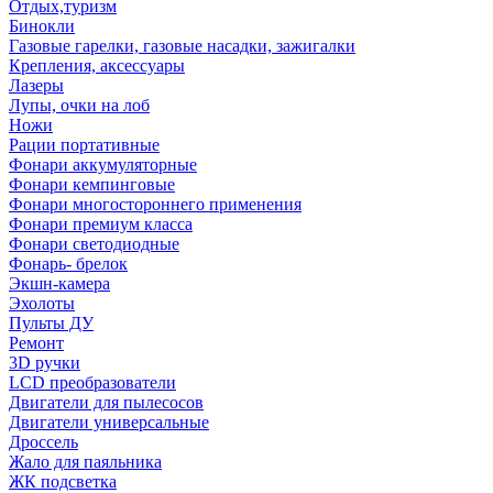
Отдых,туризм
Бинокли
Газовые гарелки, газовые насадки, зажигалки
Крепления, аксессуары
Лазеры
Лупы, очки на лоб
Ножи
Рации портативные
Фонари аккумуляторные
Фонари кемпинговые
Фонари многостороннего применения
Фонари премиум класса
Фонари светодиодные
Фонарь- брелок
Экшн-камера
Эхолоты
Пульты ДУ
Ремонт
3D ручки
LCD преобразователи
Двигатели для пылесосов
Двигатели универсальные
Дроссель
Жало для паяльника
ЖК подсветка