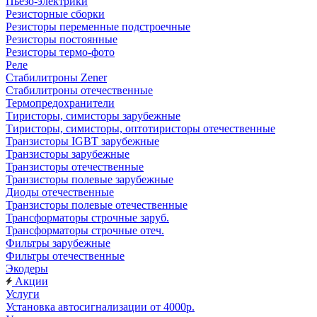
Пьезо-электрики
Резисторные сборки
Резисторы переменные подстроечные
Резисторы постоянные
Резисторы термо-фото
Реле
Стабилитроны Zener
Стабилитроны отечественные
Термопредохранители
Тиристоры, симисторы зарубежные
Тиристоры, симисторы, оптотиристоры отечественные
Транзисторы IGBT зарубежные
Транзисторы зарубежные
Транзисторы отечественные
Транзисторы полевые зарубежные
Диоды отечественные
Транзисторы полевые отечественные
Трансформаторы строчные заруб.
Трансформаторы строчные отеч.
Фильтры зарубежные
Фильтры отечественные
Экодеры
Акции
Услуги
Установка автосигнализации от 4000р.