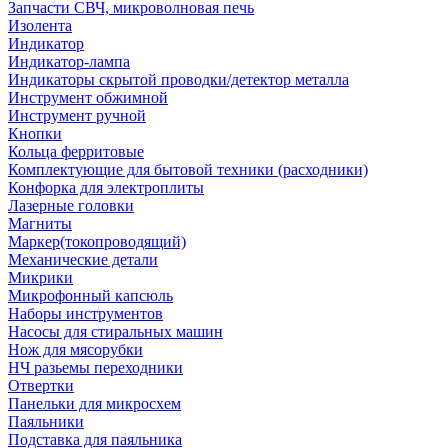
Запчасти СВЧ, микроволновая печь
Изолента
Индикатор
Индикатор-лампа
Индикаторы скрытой проводки/детектор металла
Инструмент обжимной
Инструмент ручной
Кнопки
Кольца ферритовые
Комплектующие для бытовой техники (расходники)
Конфорка для электроплиты
Лазерные головки
Магниты
Маркер(токопроводящий)
Механические детали
Микрики
Микрофонный капсюль
Наборы инструментов
Насосы для стиральных машин
Нож для мясорубки
НЧ разьемы переходники
Отвертки
Панельки для микросхем
Паяльники
Подставка для паяльника