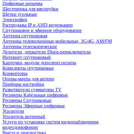
Цифровые разъемы
Шестеренка для мясорубки
Щетки угольные
Электрофен
Распродажа IP и AHD видеокамер
Спутниковое и эфирное оборудование
Антенна спутниковая
Антенны телевизионные,мобильные, 3G/4G, AM/FM
Антенны телескопические
Делители, держатели Diseq-переключатели
Интернет спутниковый
Карточки, модули дополнит.оплаты
Комплекты спутниковые
Конверторы
Опоры,мачты для антенн
Приборы настройки
Разветвители сумматоры TV
Ресиверы Кабельные цифровые
Ресиверы Спутниковые
Ресиверы Эфирные цифровые
Усилители
Усилитель антенный
Услуги по установке систем видеонаблюдения,
видеодомофонии
Выезд и диагностика