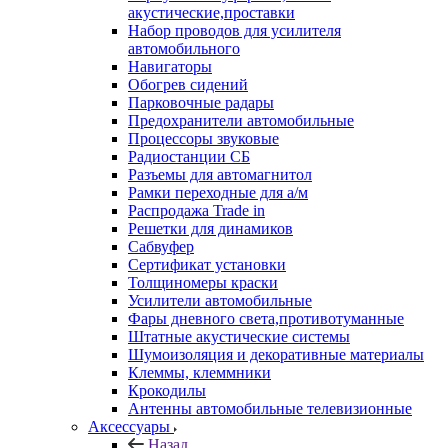
акустические,проставки
Набор проводов для усилителя
автомобильного
Навигаторы
Обогрев сидений
Парковочные радары
Предохранители автомобильные
Процессоры звуковые
Радиостанции СБ
Разъемы для автомагнитол
Рамки переходные для а/м
Распродажа Trade in
Решетки для динамиков
Сабвуфер
Сертификат установки
Толщиномеры краски
Усилители автомобильные
Фары дневного света,противотуманные
Штатные акустические системы
Шумоизоляция и декоративные материалы
Клеммы, клеммники
Крокодилы
Антенны автомобильные телевизионные
Аксессуары
Назад