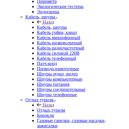
Пирометр
Экологические тестеры
Эндоскопы
Кабель, шнуры
Назад
Кабель, шнуры
Кабель гофра, канал
Кабель микрофонный
Кабель низковольтный
Кабель радиочастотный
Кабель силовой 220В
Кабель телефонный
Патч-корд
Провода намоточные
Шнуры аудио, видео
Шнуры компьютерные
Шнуры питания
Шнуры соединительные
Шнуры телефонные
Отдых,туризм
Назад
Отдых,туризм
Бинокли
Газовые гарелки, газовые насадки,
зажигалки