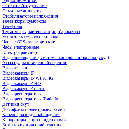
Радиоприемники
Сетевое оборудование
Слуховые аппараты
Стабилизаторы напряжения
Телевизоры.бумбоксы
Телефоны
Термометры, метеостанции, барометры
Усилитель сотового сигнала
Часы с GPS,смарт, детские
Часы электронные
Электротранспорт
Видеонаблюдение, системы контроля и охраны (скуд)
Аксессуары к видеонаблюдению
Видеоглазки
Видеокамеры IP
Видеокамеры IP WI-FI 4G
Видеокамеры AHD
Видеокамеры Аналог
Видеорегистраторы
Видеорегистраторы Trade In
Датчики скут
Домофоны и электромех. замки
Кабель для видеонаблюдения
Квадраторы, карты видеозахвата
Комплекты видеонаблюдения