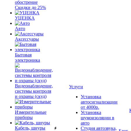
обострение
Скидки до 25%
УЦЕНКА
Авто
Аксессуары
Бытовая
электроника
Видеонаблюдение,
Услуги
системы контроля
и охраны (скуд)
Установка
автосигнализации
от 4000р.
Измерительные
Установка
приборы
шумоизоляции в
авто
Кабель, шнуры
Студия автозвука,
Блог