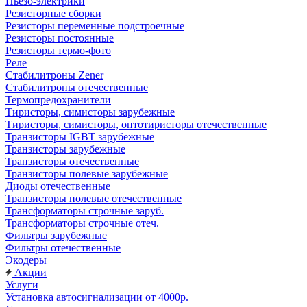
Пьезо-электрики
Резисторные сборки
Резисторы переменные подстроечные
Резисторы постоянные
Резисторы термо-фото
Реле
Стабилитроны Zener
Стабилитроны отечественные
Термопредохранители
Тиристоры, симисторы зарубежные
Тиристоры, симисторы, оптотиристоры отечественные
Транзисторы IGBT зарубежные
Транзисторы зарубежные
Транзисторы отечественные
Транзисторы полевые зарубежные
Диоды отечественные
Транзисторы полевые отечественные
Трансформаторы строчные заруб.
Трансформаторы строчные отеч.
Фильтры зарубежные
Фильтры отечественные
Экодеры
Акции
Услуги
Установка автосигнализации от 4000р.