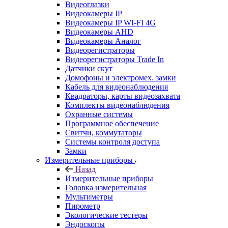
Видеоглазки
Видеокамеры IP
Видеокамеры IP WI-FI 4G
Видеокамеры AHD
Видеокамеры Аналог
Видеорегистраторы
Видеорегистраторы Trade In
Датчики скут
Домофоны и электромех. замки
Кабель для видеонаблюдения
Квадраторы, карты видеозахвата
Комплекты видеонаблюдения
Охранные системы
Программное обеспечение
Свитчи, коммутаторы
Системы контроля доступа
Замки
Измерительные приборы
Назад
Измерительные приборы
Головка измерительная
Мультиметры
Пирометр
Экологические тестеры
Эндоскопы