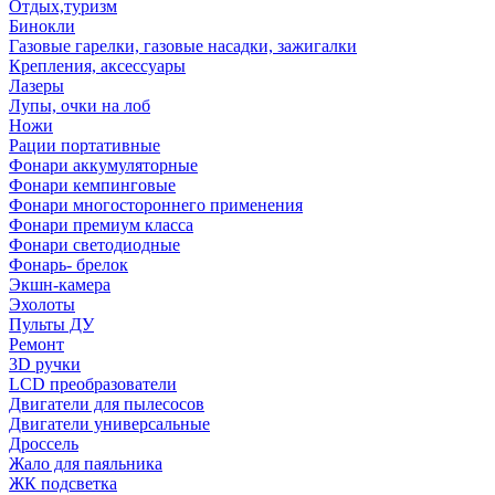
Отдых,туризм
Бинокли
Газовые гарелки, газовые насадки, зажигалки
Крепления, аксессуары
Лазеры
Лупы, очки на лоб
Ножи
Рации портативные
Фонари аккумуляторные
Фонари кемпинговые
Фонари многостороннего применения
Фонари премиум класса
Фонари светодиодные
Фонарь- брелок
Экшн-камера
Эхолоты
Пульты ДУ
Ремонт
3D ручки
LCD преобразователи
Двигатели для пылесосов
Двигатели универсальные
Дроссель
Жало для паяльника
ЖК подсветка