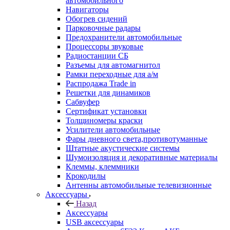
автомобильного
Навигаторы
Обогрев сидений
Парковочные радары
Предохранители автомобильные
Процессоры звуковые
Радиостанции СБ
Разъемы для автомагнитол
Рамки переходные для а/м
Распродажа Trade in
Решетки для динамиков
Сабвуфер
Сертификат установки
Толщиномеры краски
Усилители автомобильные
Фары дневного света,противотуманные
Штатные акустические системы
Шумоизоляция и декоративные материалы
Клеммы, клеммники
Крокодилы
Антенны автомобильные телевизионные
Аксессуары
Назад
Аксессуары
USB аксессуары