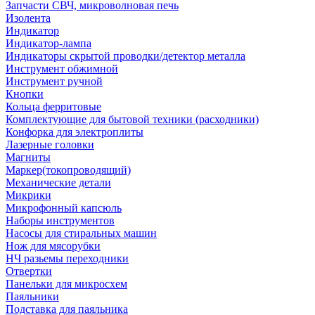
Запчасти СВЧ, микроволновая печь
Изолента
Индикатор
Индикатор-лампа
Индикаторы скрытой проводки/детектор металла
Инструмент обжимной
Инструмент ручной
Кнопки
Кольца ферритовые
Комплектующие для бытовой техники (расходники)
Конфорка для электроплиты
Лазерные головки
Магниты
Маркер(токопроводящий)
Механические детали
Микрики
Микрофонный капсюль
Наборы инструментов
Насосы для стиральных машин
Нож для мясорубки
НЧ разьемы переходники
Отвертки
Панельки для микросхем
Паяльники
Подставка для паяльника