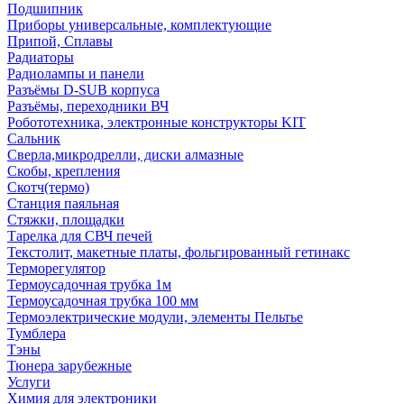
Подшипник
Приборы универсальные, комплектующие
Припой, Сплавы
Радиаторы
Радиолампы и панели
Разъёмы D-SUB корпуса
Разъёмы, переходники ВЧ
Робототехника, электронные конструкторы KIT
Сальник
Сверла,микродрелли, диски алмазные
Скобы, крепления
Скотч(термо)
Станция паяльная
Стяжки, площадки
Тарелка для СВЧ печей
Текстолит, макетные платы, фольгированный гетинакс
Терморегулятор
Термоусадочная трубка 1м
Термоусадочная трубка 100 мм
Термоэлектрические модули, элементы Пельтье
Тумблера
Тэны
Тюнера зарубежные
Услуги
Химия для электроники