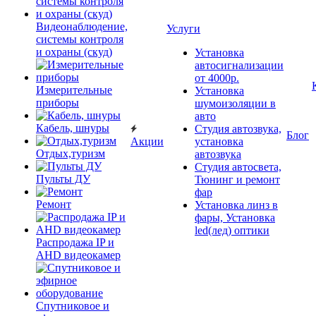
Видеонаблюдение,
Услуги
системы контроля
и охраны (скуд)
Установка
автосигнализации
от 4000р.
Измерительные
Установка
приборы
шумоизоляции в
авто
Кабель, шнуры
Студия автозвука,
Блог
Акции
установка
Отдых,туризм
автозвука
Студия автосвета,
Пульты ДУ
Тюнинг и ремонт
фар
Ремонт
Установка линз в
фары, Установка
led(лед) оптики
Распродажа IP и
AHD видеокамер
Спутниковое и