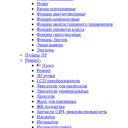
Ножи
Рации портативные
Фонари аккумуляторные
Фонари кемпинговые
Фонари многостороннего применения
Фонари премиум класса
Фонари светодиодные
Фонарь- брелок
Экшн-камера
Эхолоты
Пульты ДУ
Ремонт
Назад
Ремонт
3D ручки
LCD преобразователи
Двигатели для пылесосов
Двигатели универсальные
Дроссель
Жало для паяльника
ЖК подсветка
Запчасти СВЧ, микроволновая печь
Изолента
Индикатор
Индикатор-лампа