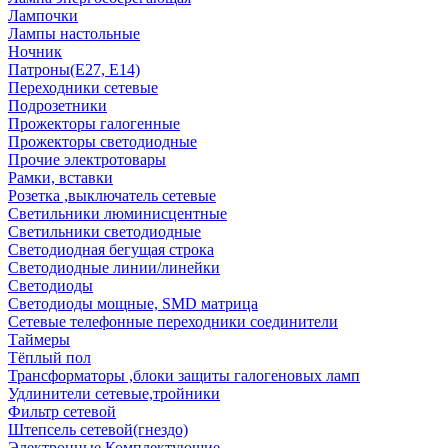
Лампочки
Лампы настольные
Ночник
Патроны(Е27, Е14)
Переходники сетевые
Подрозетники
Прожекторы галогенные
Прожекторы светодиодные
Прочие электротовары
Рамки, вставки
Розетка ,выключатель сетевые
Светильники люминисцентные
Светильники светодиодные
Светодиодная бегущая строка
Светодиодные линии/линейки
Светодиоды
Светодиоды мощные, SMD матрица
Сетевые телефонные переходники соединители
Таймеры
Тёплый пол
Трансформаторы ,блоки защиты галогеновых ламп
Удлинители сетевые,тройники
Фильтр сетевой
Штепсель сетевой(гнездо)
Электронные Комплектующие