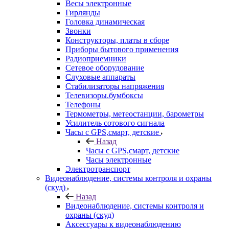
Весы электронные
Гирлянды
Головка динамическая
Звонки
Конструкторы, платы в сборе
Приборы бытового применения
Радиоприемники
Сетевое оборудование
Слуховые аппараты
Стабилизаторы напряжения
Телевизоры.бумбоксы
Телефоны
Термометры, метеостанции, барометры
Усилитель сотового сигнала
Часы с GPS,смарт, детские
Назад
Часы с GPS,смарт, детские
Часы электронные
Электротранспорт
Видеонаблюдение, системы контроля и охраны
(скуд)
Назад
Видеонаблюдение, системы контроля и
охраны (скуд)
Аксессуары к видеонаблюдению