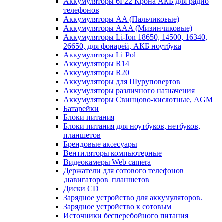
Аккумуляторы 6F22 Крона АКБ для радио
телефонов
Аккумуляторы AA (Пальчиковые)
Аккумуляторы AAA (Мизинчиковые)
Аккумуляторы Li-Ion 18650, 14500, 16340,
26650, для фонарей, АКБ ноутбука
Аккумуляторы Li-Pol
Аккумуляторы R14
Аккумуляторы R20
Аккумуляторы для Шуруповертов
Аккумуляторы различного назначения
Аккумуляторы Свинцово-кислотные, AGM
Батарейки
Блоки питания
Блоки питания для ноутбуков, нетбуков,
планшетов
Брендовые аксесуары
Вентиляторы компьютерные
Видеокамеры Web camera
Держатели для сотового телефонов
,навигаторов ,планшетов
Диски CD
Зарядное устройство для аккумуляторов.
Зарядное устройство к сотовым
Источники бесперебойного питания