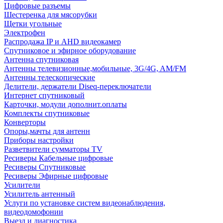
Цифровые разъемы
Шестеренка для мясорубки
Щетки угольные
Электрофен
Распродажа IP и AHD видеокамер
Спутниковое и эфирное оборудование
Антенна спутниковая
Антенны телевизионные,мобильные, 3G/4G, AM/FM
Антенны телескопические
Делители, держатели Diseq-переключатели
Интернет спутниковый
Карточки, модули дополнит.оплаты
Комплекты спутниковые
Конверторы
Опоры,мачты для антенн
Приборы настройки
Разветвители сумматоры TV
Ресиверы Кабельные цифровые
Ресиверы Спутниковые
Ресиверы Эфирные цифровые
Усилители
Усилитель антенный
Услуги по установке систем видеонаблюдения,
видеодомофонии
Выезд и диагностика