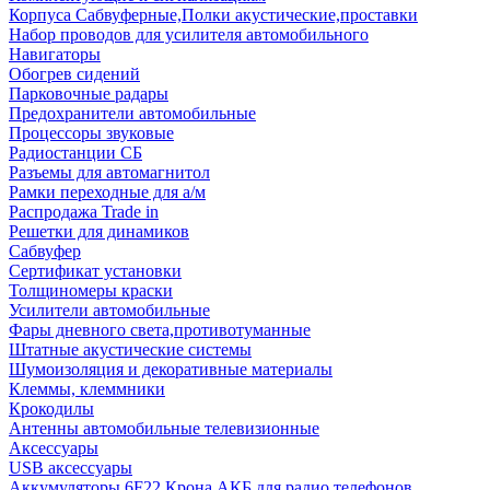
Корпуса Сабвуферные,Полки акустические,проставки
Набор проводов для усилителя автомобильного
Навигаторы
Обогрев сидений
Парковочные радары
Предохранители автомобильные
Процессоры звуковые
Радиостанции СБ
Разъемы для автомагнитол
Рамки переходные для а/м
Распродажа Trade in
Решетки для динамиков
Сабвуфер
Сертификат установки
Толщиномеры краски
Усилители автомобильные
Фары дневного света,противотуманные
Штатные акустические системы
Шумоизоляция и декоративные материалы
Клеммы, клеммники
Крокодилы
Антенны автомобильные телевизионные
Аксессуары
USB аксессуары
Аккумуляторы 6F22 Крона АКБ для радио телефонов