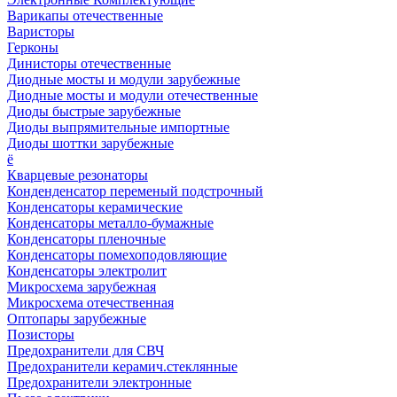
Варикапы отечественные
Варисторы
Герконы
Динисторы отечественные
Диодные мосты и модули зарубежные
Диодные мосты и модули отечественные
Диоды быстрые зарубежные
Диоды выпрямительные импортные
Диоды шоттки зарубежные
ё
Кварцевые резонаторы
Конденденсатор переменый подстрочный
Конденсаторы керамические
Конденсаторы металло-бумажные
Конденсаторы пленочные
Конденсаторы помехоподовляющие
Конденсаторы электролит
Микросхема зарубежная
Микросхема отечественная
Оптопары зарубежные
Позисторы
Предохранители для СВЧ
Предохранители керамич.стеклянные
Предохранители электронные