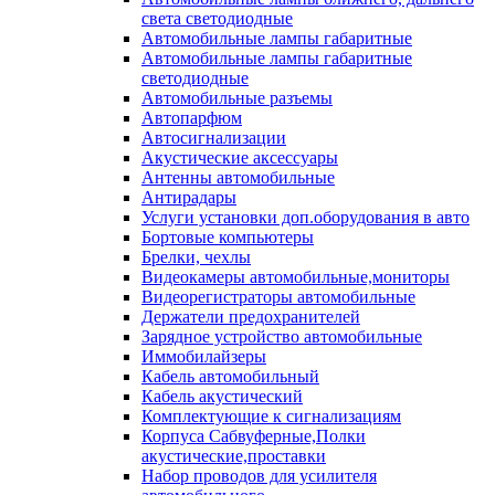
света светодиодные
Автомобильные лампы габаритные
Автомобильные лампы габаритные
светодиодные
Автомобильные разъемы
Автопарфюм
Автосигнализации
Акустические аксессуары
Антенны автомобильные
Антирадары
Услуги установки доп.оборудования в авто
Бортовые компьютеры
Брелки, чехлы
Видеокамеры автомобильные,мониторы
Видеорегистраторы автомобильные
Держатели предохранителей
Зарядное устройство автомобильные
Иммобилайзеры
Кабель автомобильный
Кабель акустический
Комплектующие к сигнализациям
Корпуса Сабвуферные,Полки
акустические,проставки
Набор проводов для усилителя