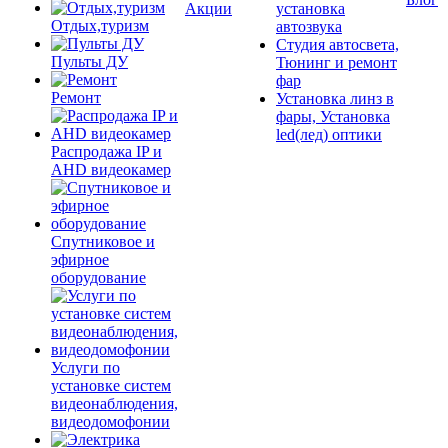
Акции
установка
Отдых,туризм
автозвука
Студия автосвета,
Пульты ДУ
Тюнинг и ремонт
фар
Ремонт
Установка линз в
фары, Установка
led(лед) оптики
Распродажа IP и
AHD видеокамер
Спутниковое и
эфирное
оборудование
Услуги по
установке систем
видеонаблюдения,
видеодомофонии