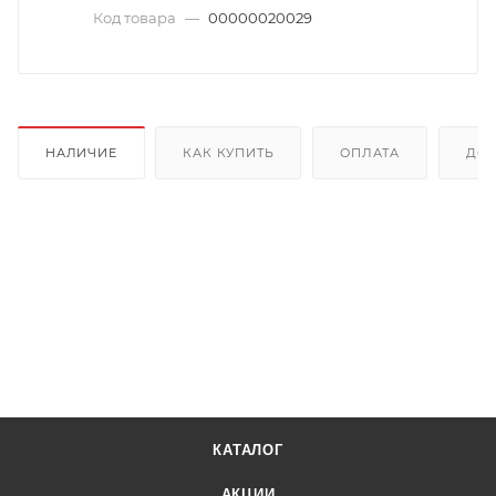
Код товара
—
00000020029
НАЛИЧИЕ
КАК КУПИТЬ
ОПЛАТА
ДОС
КАТАЛОГ
АКЦИИ