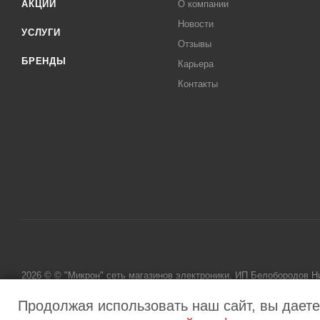
АКЦИИ
О компании
Новости
УСЛУГИ
Отзывы
БРЕНДЫ
Карьера
Контакты
2026 © © "Микрон" сеть магазинов электроники. ИП Белобородов 
исключительно информационный характер и ни при каких условиях
Продолжая использовать наш сайт, вы даете