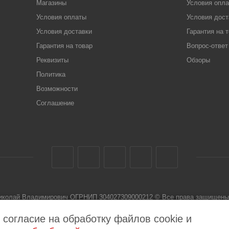
Магазины
Условия опл
Условия оплаты
Условия дост
Условия доставки
Гарантия на 
Гарантия на товар
Вопрос-ответ
Реквизиты
Обзоры
Политика
Возможности
Соглашение
Николай Владимирович ОГРНИП 304027309000212 © Все права защищены 
 не является публичной офертой
 согласие на обработку файлов cookie и