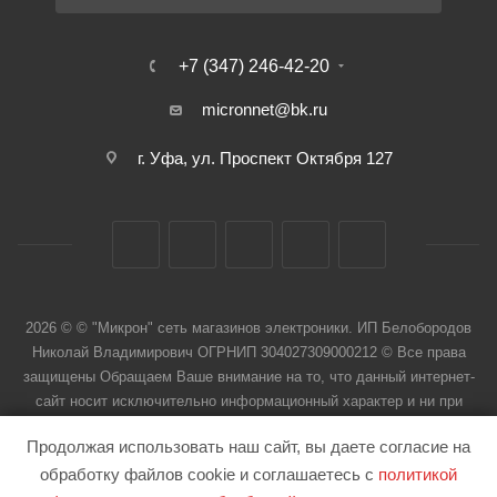
+7 (347) 246-42-20
micronnet@bk.ru
г. Уфа, ул. Проспект Октября 127
2026 © © "Микрон" сеть магазинов электроники. ИП Белобородов
Николай Владимирович ОГРНИП 304027309000212 © Все права
защищены Обращаем Ваше внимание на то, что данный интернет-
сайт носит исключительно информационный характер и ни при
каких условиях не является публичной офертой
Продолжая использовать наш сайт, вы даете согласие на
обработку файлов cookie и соглашаетесь с
политикой