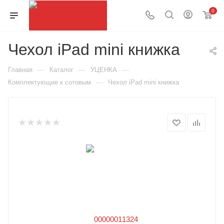
0
Чехол iPad mini книжка
—
—
—
Главная
Каталог
УЦЕНКА
—
Комплектующие к сотовым
Чехол iPad mini книжка