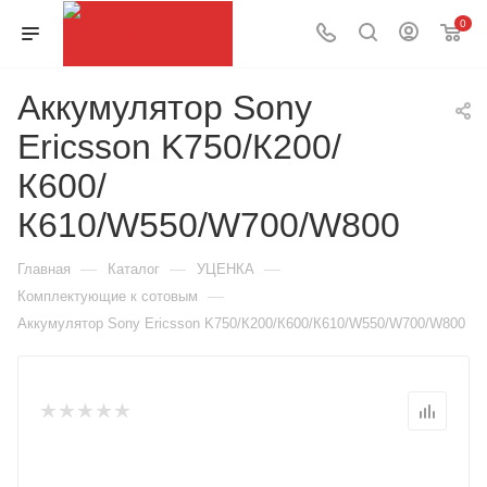
0
Аккумулятор Sony
Ericsson K750/К200/
К600/
К610/W550/W700/W800
—
—
—
Главная
Каталог
УЦЕНКА
—
Комплектующие к сотовым
Аккумулятор Sony Ericsson K750/К200/К600/К610/W550/W700/W800