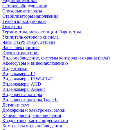
Радиоприемники
Сетевое оборудование
Слуховые аппараты
Стабилизаторы напряжения
Телевизоры.бумбоксы
Телефоны
Термометры, метеостанции, барометры
Усилитель сотового сигнала
Часы с GPS,смарт, детские
Часы электронные
Электротранспорт
Видеонаблюдение, системы контроля и охраны (скуд)
Аксессуары к видеонаблюдению
Видеоглазки
Видеокамеры IP
Видеокамеры IP WI-FI 4G
Видеокамеры AHD
Видеокамеры Аналог
Видеорегистраторы
Видеорегистраторы Trade In
Датчики скут
Домофоны и электромех. замки
Кабель для видеонаблюдения
Квадраторы, карты видеозахвата
Комплекты видеонаблюдения