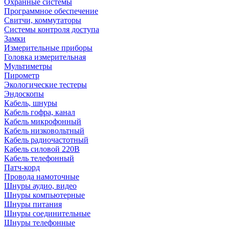
Охранные системы
Программное обеспечение
Свитчи, коммутаторы
Системы контроля доступа
Замки
Измерительные приборы
Головка измерительная
Мультиметры
Пирометр
Экологические тестеры
Эндоскопы
Кабель, шнуры
Кабель гофра, канал
Кабель микрофонный
Кабель низковольтный
Кабель радиочастотный
Кабель силовой 220В
Кабель телефонный
Патч-корд
Провода намоточные
Шнуры аудио, видео
Шнуры компьютерные
Шнуры питания
Шнуры соединительные
Шнуры телефонные