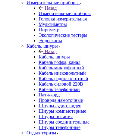
Измерительные приборы
Назад
Измерительные приборы
Головка измерительная
Мультиметры
Пирометр
Экологические тестеры
Эндоскопы
Кабель, шнуры
Назад
Кабель, шнуры
Кабель гофра, канал
Кабель микрофонный
Кабель низковольтный
Кабель радиочастотный
Кабель силовой 220В
Кабель телефонный
Патч-корд
Провода намоточные
Шнуры аудио, видео
Шнуры компьютерные
Шнуры питания
Шнуры соединительные
Шнуры телефонные
Отдых,туризм