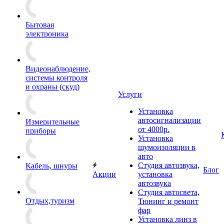
Бытовая
электроника
Видеонаблюдение,
системы контроля
и охраны (скуд)
Услуги
Установка
автосигнализации
Измерительные
от 4000р.
приборы
Установка
шумоизоляции в
авто
Студия автозвука,
Кабель, шнуры
Блог
Акции
установка
автозвука
Студия автосвета,
Отдых,туризм
Тюнинг и ремонт
фар
Установка линз в