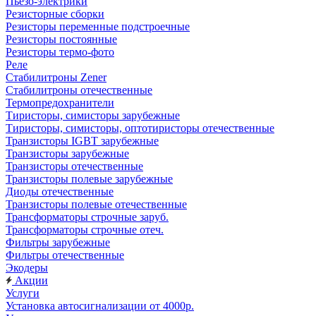
Пьезо-электрики
Резисторные сборки
Резисторы переменные подстроечные
Резисторы постоянные
Резисторы термо-фото
Реле
Стабилитроны Zener
Стабилитроны отечественные
Термопредохранители
Тиристоры, симисторы зарубежные
Тиристоры, симисторы, оптотиристоры отечественные
Транзисторы IGBT зарубежные
Транзисторы зарубежные
Транзисторы отечественные
Транзисторы полевые зарубежные
Диоды отечественные
Транзисторы полевые отечественные
Трансформаторы строчные заруб.
Трансформаторы строчные отеч.
Фильтры зарубежные
Фильтры отечественные
Экодеры
Акции
Услуги
Установка автосигнализации от 4000р.