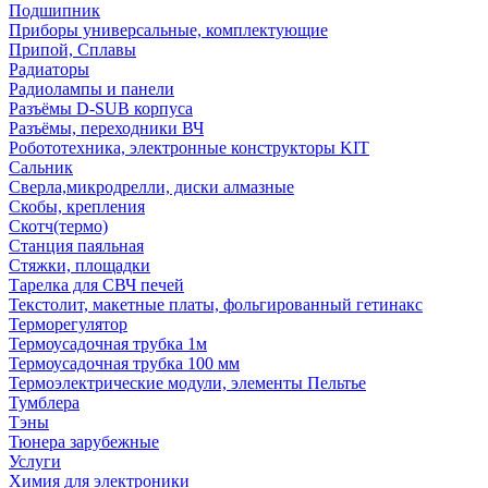
Подшипник
Приборы универсальные, комплектующие
Припой, Сплавы
Радиаторы
Радиолампы и панели
Разъёмы D-SUB корпуса
Разъёмы, переходники ВЧ
Робототехника, электронные конструкторы KIT
Сальник
Сверла,микродрелли, диски алмазные
Скобы, крепления
Скотч(термо)
Станция паяльная
Стяжки, площадки
Тарелка для СВЧ печей
Текстолит, макетные платы, фольгированный гетинакс
Терморегулятор
Термоусадочная трубка 1м
Термоусадочная трубка 100 мм
Термоэлектрические модули, элементы Пельтье
Тумблера
Тэны
Тюнера зарубежные
Услуги
Химия для электроники