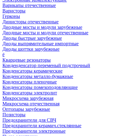
Варикапы отечественные
Варисторы
Герконы
Динисторы отечественные
Диодные мосты и модули зарубежные
Диодные мосты и модули отечественные
Диоды быстрые зарубежные
Диоды выпрямительные импортные
Диоды шоттки зарубежные
ё
Кварцевые резонаторы
Конденденсатор переменый подстрочный
Конденсаторы керамические
Конденсаторы металло-бумажные
Конденсаторы пленочные
Конденсаторы помехоподовляющие
Конденсаторы электролит
Микросхема зарубежная
Микросхема отечественная
Оптопары зарубежные
Позисторы
Предохранители для СВЧ
Предохранители керамич.стеклянные
Предохранители электронные