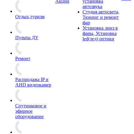
Акции
установка
автозвука
Студия автосвета,
Отдых,туризм
Тюнинг и ремонт
фар
Установка линз в
фары, Установка
Пульты ДУ
led(лед) оптики
Ремонт
Распродажа IP и
AHD видеокамер
Спутниковое и
эфирное
оборудование