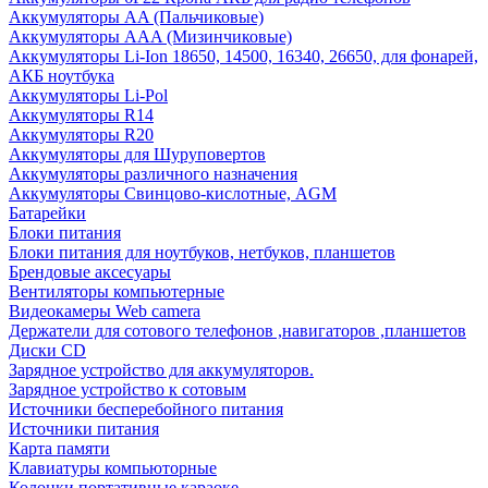
Аккумуляторы AA (Пальчиковые)
Аккумуляторы AAA (Мизинчиковые)
Аккумуляторы Li-Ion 18650, 14500, 16340, 26650, для фонарей,
АКБ ноутбука
Аккумуляторы Li-Pol
Аккумуляторы R14
Аккумуляторы R20
Аккумуляторы для Шуруповертов
Аккумуляторы различного назначения
Аккумуляторы Свинцово-кислотные, AGM
Батарейки
Блоки питания
Блоки питания для ноутбуков, нетбуков, планшетов
Брендовые аксесуары
Вентиляторы компьютерные
Видеокамеры Web camera
Держатели для сотового телефонов ,навигаторов ,планшетов
Диски CD
Зарядное устройство для аккумуляторов.
Зарядное устройство к сотовым
Источники бесперебойного питания
Источники питания
Карта памяти
Клавиатуры компьюторные
Колонки портативные караоке