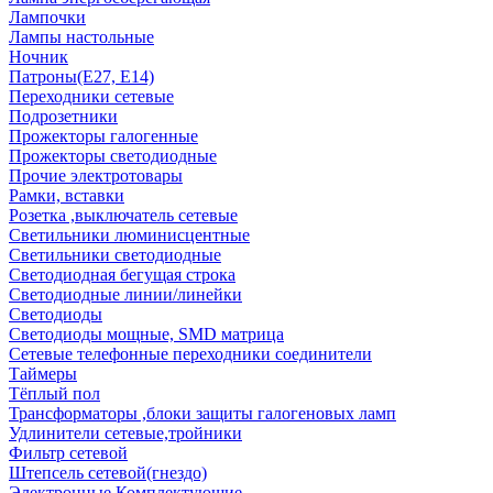
Лампочки
Лампы настольные
Ночник
Патроны(Е27, Е14)
Переходники сетевые
Подрозетники
Прожекторы галогенные
Прожекторы светодиодные
Прочие электротовары
Рамки, вставки
Розетка ,выключатель сетевые
Светильники люминисцентные
Светильники светодиодные
Светодиодная бегущая строка
Светодиодные линии/линейки
Светодиоды
Светодиоды мощные, SMD матрица
Сетевые телефонные переходники соединители
Таймеры
Тёплый пол
Трансформаторы ,блоки защиты галогеновых ламп
Удлинители сетевые,тройники
Фильтр сетевой
Штепсель сетевой(гнездо)
Электронные Комплектующие