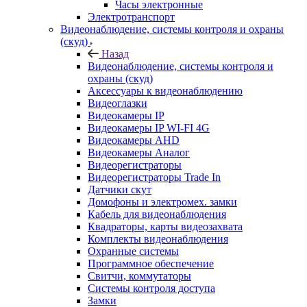
Часы электронные
Электротранспорт
Видеонаблюдение, системы контроля и охраны
(скуд)
Назад
Видеонаблюдение, системы контроля и
охраны (скуд)
Аксессуары к видеонаблюдению
Видеоглазки
Видеокамеры IP
Видеокамеры IP WI-FI 4G
Видеокамеры AHD
Видеокамеры Аналог
Видеорегистраторы
Видеорегистраторы Trade In
Датчики скут
Домофоны и электромех. замки
Кабель для видеонаблюдения
Квадраторы, карты видеозахвата
Комплекты видеонаблюдения
Охранные системы
Программное обеспечение
Свитчи, коммутаторы
Системы контроля доступа
Замки