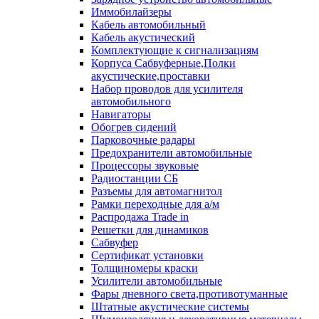
Иммобилайзеры
Кабель автомобильный
Кабель акустический
Комплектующие к сигнализациям
Корпуса Сабвуферные,Полки
акустические,проставки
Набор проводов для усилителя
автомобильного
Навигаторы
Обогрев сидений
Парковочные радары
Предохранители автомобильные
Процессоры звуковые
Радиостанции СБ
Разъемы для автомагнитол
Рамки переходные для а/м
Распродажа Trade in
Решетки для динамиков
Сабвуфер
Сертификат установки
Толщиномеры краски
Усилители автомобильные
Фары дневного света,противотуманные
Штатные акустические системы