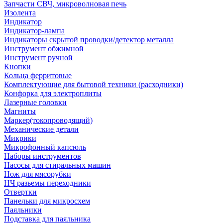
Запчасти СВЧ, микроволновая печь
Изолента
Индикатор
Индикатор-лампа
Индикаторы скрытой проводки/детектор металла
Инструмент обжимной
Инструмент ручной
Кнопки
Кольца ферритовые
Комплектующие для бытовой техники (расходники)
Конфорка для электроплиты
Лазерные головки
Магниты
Маркер(токопроводящий)
Механические детали
Микрики
Микрофонный капсюль
Наборы инструментов
Насосы для стиральных машин
Нож для мясорубки
НЧ разьемы переходники
Отвертки
Панельки для микросхем
Паяльники
Подставка для паяльника