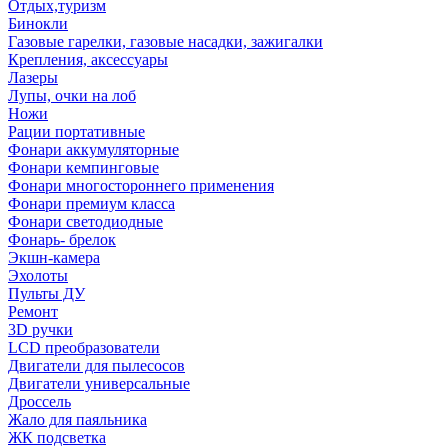
Отдых,туризм
Бинокли
Газовые гарелки, газовые насадки, зажигалки
Крепления, аксессуары
Лазеры
Лупы, очки на лоб
Ножи
Рации портативные
Фонари аккумуляторные
Фонари кемпинговые
Фонари многостороннего применения
Фонари премиум класса
Фонари светодиодные
Фонарь- брелок
Экшн-камера
Эхолоты
Пульты ДУ
Ремонт
3D ручки
LCD преобразователи
Двигатели для пылесосов
Двигатели универсальные
Дроссель
Жало для паяльника
ЖК подсветка