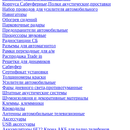
Корпуса Сабвуферные,Полки акустические,проставки
Набор проводов для усилителя автомобильного
Навигаторы
Обогрев сидений
Парковочные радары
Предохранители автомобильные
Процессоры звуковые
Радиостанции СБ
Разъемы для автомагнитол
Рамки переходные для а/м
Распродажа Trade in
Решетки для динамиков
Сабвуфер
Сертификат установки
Толщиномеры краски
Усилители автомобильные
Фары дневного света,противотуманные
Штатные акустические системы
Шумоизоляция и декоративные материалы
Клеммы, клеммники
Крокодилы
Антенны автомобильные телевизионные
Аксессуары
USB аксессуары
Аккумуляторы 6F22 Крона АКБ для радио телефонов