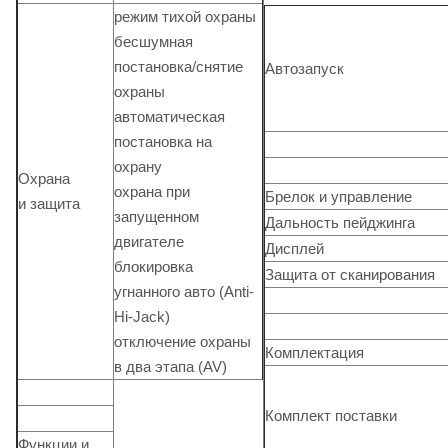
режим тихой охраны
бесшумная
постановка/снятие
Автозапуск
охраны
автоматическая
постановка на
охрану
Охрана
охрана при
Брелок и управление
и защита
запущенном
Дальность пейджинга
двигателе
Дисплей
блокировка
Защита от сканирования
угнанного авто (Anti-
Hi-Jack)
отключение охраны
Комплектация
в два этапа (AV)
Комплект поставки
Функции и