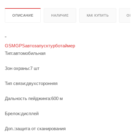
ОПИСАНИЕ
НАЛИЧИЕ
КАК КУПИТЬ
ОПЛ
"
GSM
GPS
автозапуск
турботаймер
Тип:автомобильная
Зон охраны:7 шт
Тип связи:двухсторонняя
Дальность пейджинга:600 м
Брелок:дисплей
Доп.:защита от сканирования