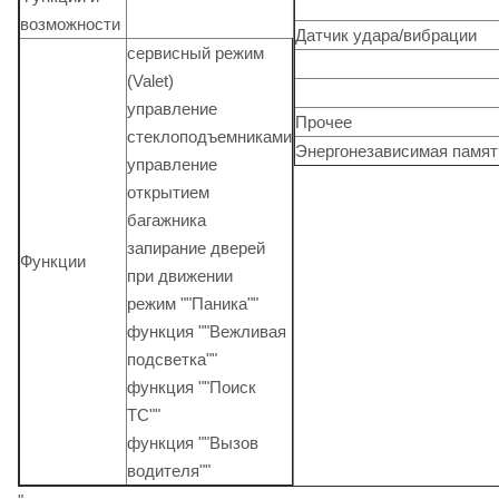
возможности
Датчик удара/вибрации
сервисный режим
(Valet)
управление
Прочее
стеклоподъемниками
Энергонезависимая памят
управление
открытием
багажника
запирание дверей
Функции
при движении
режим ""Паника""
функция ""Вежливая
подсветка""
функция ""Поиск
ТС""
функция ""Вызов
водителя""