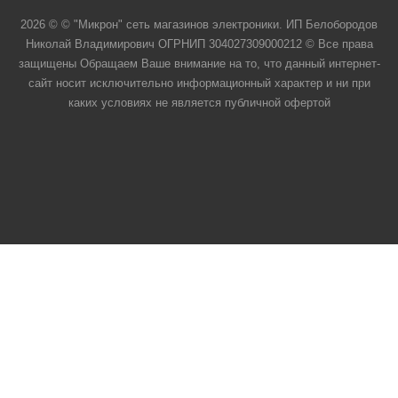
2026 © © "Микрон" сеть магазинов электроники. ИП Белобородов
Николай Владимирович ОГРНИП 304027309000212 © Все права
защищены Обращаем Ваше внимание на то, что данный интернет-
сайт носит исключительно информационный характер и ни при
каких условиях не является публичной офертой