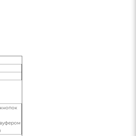
 кнопок
бвуфером
м