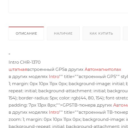
ОПИСАНИЕ
НАЛИЧИЕ
КАК КУПИТЬ
"
Intro CHR-1370
штатная
встроенный GPSв других
Автомагнитолах
в других моделях
Intro
"" title=""встроенный GPS"" style
1; margin: 0px 10px 11px 0px; background-image: initial; 
repeat: initial; background-attachment: initial; background
154); border-radius: 5px; color: rgb(44, 80, 154); font-stret
padding: 7px 13px 8px;"">GPSТВ-тюнерв других
Автом
в других моделях
Intro
"" title=""встроенный ТВ-тюнер"" 
zoom: 1; margin: 0px 10px 11px 0px; background-image: init
background-repeat: initial; background-attachment: initial