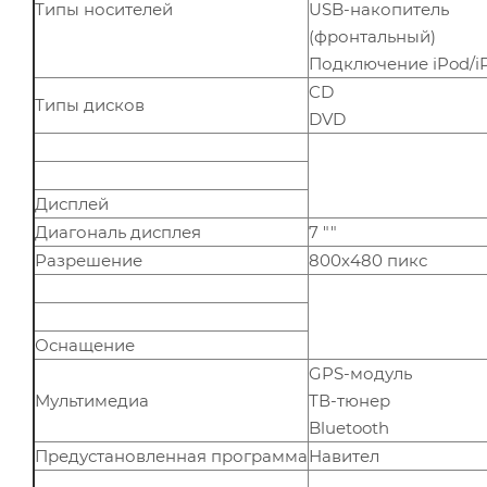
Типы носителей
USB-накопитель
(фронтальный)
Подключение iPod/i
CD
Типы дисков
DVD
Дисплей
Диагональ дисплея
7 ""
Разрешение
800х480 пикс
Оснащение
GPS-модуль
Мультимедиа
ТВ-тюнер
Bluetooth
Предустановленная программа
Навител