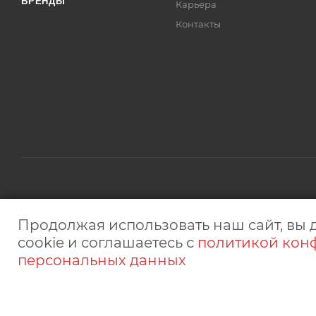
БРЕНДЫ
Карьера
Контакты
2026 © © "Микрон" сеть магазинов электроники. ИП Белоб
Продолжая использовать наш сайт, вы 
интернет-сайт носит исключительно информационный характ
cookie и соглашаетесь с
политикой кон
персональных данных