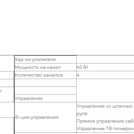
Хар-ки усилителя
Мощность на канал
45 Вт
Количество каналов
4
r
Управление
Управление со штатных
руля
Ф-ции управления
Прямое управление са
Управление ТВ-тюнеро