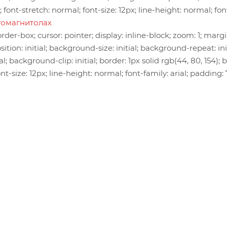
); font-stretch: normal; font-size: 12px; line-height: normal; fon
томагнитолах
border-box; cursor: pointer; display: inline-block; zoom: 1; marg
ion: initial; background-size: initial; background-repeat: init
 background-clip: initial; border: 1px solid rgb(44, 80, 154); 
ont-size: 12px; line-height: normal; font-family: arial; padding: