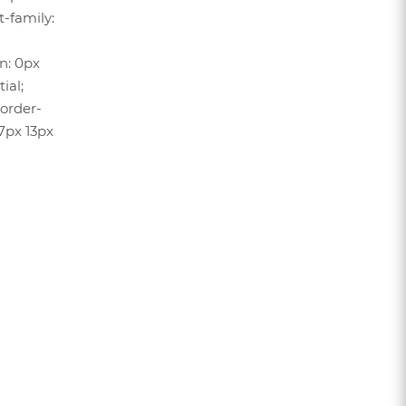
t-family:
in: 0px
ial;
border-
 7px 13px