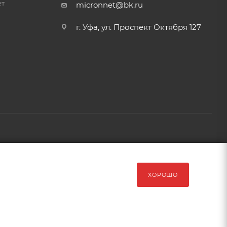
ет
micronnet@bk.ru
г. Уфа, ул. Проспект Октября 127
рава защищены Обращаем Ваше внимание на то, что данный
ХОРОШО