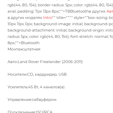
rgb(44, 80, 154); border-radius: 5px; color: rgb(44, 80, 154
arial; padding: 7px 13px 8px;"">ТВBluetoothв других
Ав
в других моделях
Intro
"" title="""" style=""box-sizing: 
10px 11px 0px; background-image: initial; background-posit
background-attachment: initial; background-origin: initial;
radius: 5px; color: rgb(44, 80, 154); font-stretch: normal; f
8px;"">Bluetooth
Монтаж:штатная
Авто:Land Rover Freelander (2006-2011)
Носители:CD, кардридер, USB
Усилитель:45 Вт, 4 каналов(а)
Управление:сабвуфером
Подключение:ISO/RCA