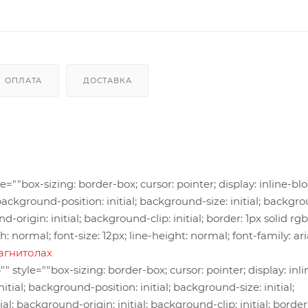
ОПЛАТА
ДОСТАВКА
=""box-sizing: border-box; cursor: pointer; display: inline-bl
background-position: initial; background-size: initial; backgr
-origin: initial; background-clip: initial; border: 1px solid rgb
ch: normal; font-size: 12px; line-height: normal; font-family: ari
агнитолах
style=""box-sizing: border-box; cursor: pointer; display: inli
ial; background-position: initial; background-size: initial;
; background-origin: initial; background-clip: initial; border: