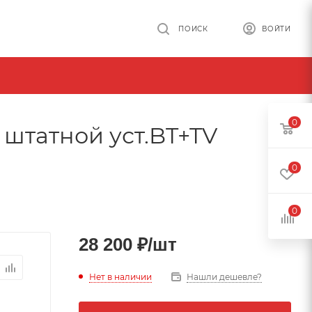
ПОИСК
ВОЙТИ
0
штатной уст.BT+TV
0
0
28 200
₽
/шт
Нет в наличии
Нашли дешевле?