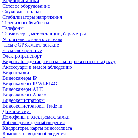
Радиоприемники
Сетевое оборудование
Слуховые аппараты
Стабилизаторы напряжения
Телевизоры.бумбоксы
Телефоны
Термометры, метеостанции, барометры
Усилитель сотового сигнала
Часы с GPS,смарт, детские
Часы электронные
Электротранспорт
Видеонаблюдение, системы контроля и охраны (скуд)
Аксессуары к видеонаблюдению
Видеоглазки
Видеокамеры IP
Видеокамеры IP WI-FI 4G
Видеокамеры AHD
Видеокамеры Аналог
Видеорегистраторы
Видеорегистраторы Trade In
Датчики скут
Домофоны и электромех. замки
Кабель для видеонаблюдения
Квадраторы, карты видеозахвата
Комплекты видеонаблюдения