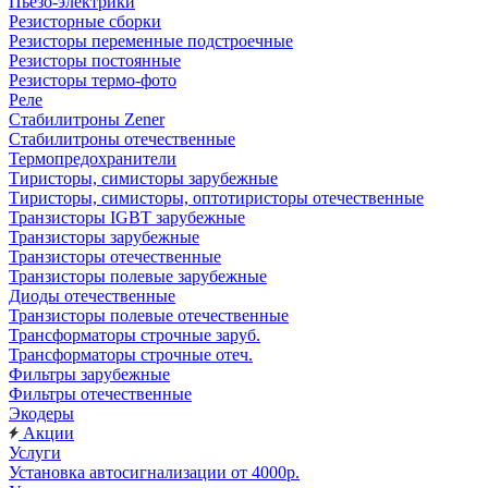
Пьезо-электрики
Резисторные сборки
Резисторы переменные подстроечные
Резисторы постоянные
Резисторы термо-фото
Реле
Стабилитроны Zener
Стабилитроны отечественные
Термопредохранители
Тиристоры, симисторы зарубежные
Тиристоры, симисторы, оптотиристоры отечественные
Транзисторы IGBT зарубежные
Транзисторы зарубежные
Транзисторы отечественные
Транзисторы полевые зарубежные
Диоды отечественные
Транзисторы полевые отечественные
Трансформаторы строчные заруб.
Трансформаторы строчные отеч.
Фильтры зарубежные
Фильтры отечественные
Экодеры
Акции
Услуги
Установка автосигнализации от 4000р.