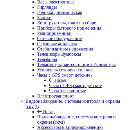
Весы электронные
Гирлянды
Головка динамическая
Звонки
Конструкторы, платы в сборе
Приборы бытового применения
Радиоприемники
Сетевое оборудование
Слуховые аппараты
Стабилизаторы напряжения
Телевизоры.бумбоксы
Телефоны
Термометры, метеостанции, барометры
Усилитель сотового сигнала
Часы с GPS,смарт, детские
Назад
Часы с GPS,смарт, детские
Часы электронные
Электротранспорт
Видеонаблюдение, системы контроля и охраны
(скуд)
Назад
Видеонаблюдение, системы контроля и
охраны (скуд)
Аксессуары к видеонаблюдению