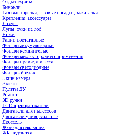
Отдых,туризм
Бинокли
Газовые гарелки, газовые насадки, зажигалки
Крепления, аксессуары
Лазеры
Лупы, очки на лоб
Ножи
Рации портативные
Фонари аккумуляторные
Фонари кемпинговые
Фонари многостороннего применения
Фонари премиум класса
Фонари светодиодные
Фонарь- брелок
Экшн-камера
Эхолоты
Пульты ДУ
Ремонт
3D ручки
LCD преобразователи
Двигатели для пылесосов
Двигатели универсальные
Дроссель
Жало для паяльника
ЖК подсветка