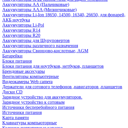
Аккумуляторы AA (Пальчиковые)
Аккумуляторы AAA (Мизинчиковые)
Аккумуляторы Li-Ion 18650, 14500, 16340, 26650, для фонарей,
АКБ ноутбука
Аккумуляторы Li-Pol
Аккумуляторы R14
Аккумуляторы R20
Аккумуляторы для Шуруповертов
Аккумуляторы различного назначения
Аккумуляторы Свинцово-кислотные, AGM
Батарейки
Блоки питания
Блоки питания для ноутбуков, нетбуков, планшетов
Брендовые аксесуары
Вентиляторы компьютерные
Видеокамеры Web camera
Держатели для сотового телефонов ,навигаторов ,планшетов
Диски CD
Зарядное устройство для аккумуляторов.
Зарядное устройство к сотовым
Источники бесперебойного питания
Источники питания
Карта памяти
Клавиатуры компьюторные
Колонки портативные караоке