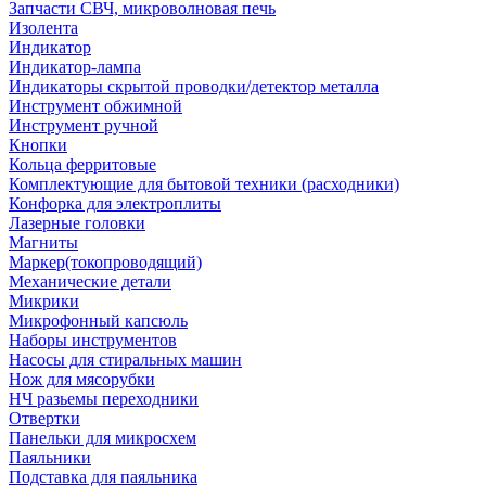
Запчасти СВЧ, микроволновая печь
Изолента
Индикатор
Индикатор-лампа
Индикаторы скрытой проводки/детектор металла
Инструмент обжимной
Инструмент ручной
Кнопки
Кольца ферритовые
Комплектующие для бытовой техники (расходники)
Конфорка для электроплиты
Лазерные головки
Магниты
Маркер(токопроводящий)
Механические детали
Микрики
Микрофонный капсюль
Наборы инструментов
Насосы для стиральных машин
Нож для мясорубки
НЧ разьемы переходники
Отвертки
Панельки для микросхем
Паяльники
Подставка для паяльника