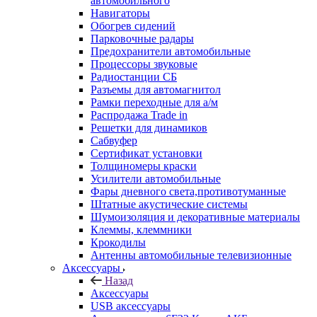
автомобильного
Навигаторы
Обогрев сидений
Парковочные радары
Предохранители автомобильные
Процессоры звуковые
Радиостанции СБ
Разъемы для автомагнитол
Рамки переходные для а/м
Распродажа Trade in
Решетки для динамиков
Сабвуфер
Сертификат установки
Толщиномеры краски
Усилители автомобильные
Фары дневного света,противотуманные
Штатные акустические системы
Шумоизоляция и декоративные материалы
Клеммы, клеммники
Крокодилы
Антенны автомобильные телевизионные
Аксессуары
Назад
Аксессуары
USB аксессуары