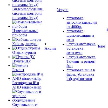
Видеонаблюдение,
Услуги
системы контроля
и охраны (скуд)
Установка
автосигнализации
от 4000р.
Измерительные
Установка
приборы
шумоизоляции в
авто
Кабель, шнуры
Студия автозвука,
Блог
Акции
установка
Отдых,туризм
автозвука
Студия автосвета,
Пульты ДУ
Тюнинг и ремонт
фар
Ремонт
Установка линз в
фары, Установка
led(лед) оптики
Распродажа IP и
AHD видеокамер
Спутниковое и