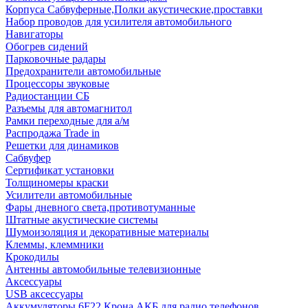
Корпуса Сабвуферные,Полки акустические,проставки
Набор проводов для усилителя автомобильного
Навигаторы
Обогрев сидений
Парковочные радары
Предохранители автомобильные
Процессоры звуковые
Радиостанции СБ
Разъемы для автомагнитол
Рамки переходные для а/м
Распродажа Trade in
Решетки для динамиков
Сабвуфер
Сертификат установки
Толщиномеры краски
Усилители автомобильные
Фары дневного света,противотуманные
Штатные акустические системы
Шумоизоляция и декоративные материалы
Клеммы, клеммники
Крокодилы
Антенны автомобильные телевизионные
Аксессуары
USB аксессуары
Аккумуляторы 6F22 Крона АКБ для радио телефонов