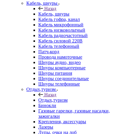
Кабель, шнуры
Назад
Кабель, шнуры
Кабель гофра, канал
Кабель микрофонный
Кабель низковольтный
Кабель радиочастотный
Кабель силовой 220В
Кабель телефонный
Патч-корд
Провода намоточные
Шнуры аудио, видео
Шнуры компьютерные
Шнуры питания
Шнуры соединительные
Шнуры телефонные
Отдых,туризм
Назад
Отдых,туризм
Бинокли
Газовые гарелки, газовые насадки,
зажигалки
Крепления, аксессуары
Лазеры
Лупы, очки на лоб