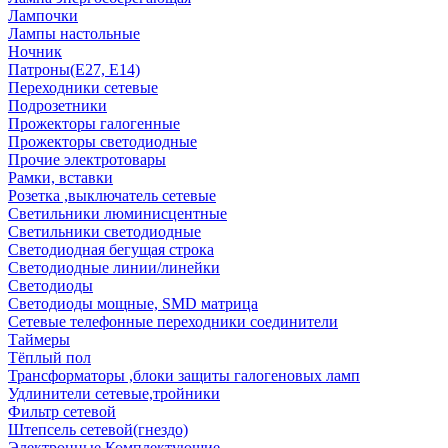
Лампочки
Лампы настольные
Ночник
Патроны(Е27, Е14)
Переходники сетевые
Подрозетники
Прожекторы галогенные
Прожекторы светодиодные
Прочие электротовары
Рамки, вставки
Розетка ,выключатель сетевые
Светильники люминисцентные
Светильники светодиодные
Светодиодная бегущая строка
Светодиодные линии/линейки
Светодиоды
Светодиоды мощные, SMD матрица
Сетевые телефонные переходники соединители
Таймеры
Тёплый пол
Трансформаторы ,блоки защиты галогеновых ламп
Удлинители сетевые,тройники
Фильтр сетевой
Штепсель сетевой(гнездо)
Электронные Комплектующие