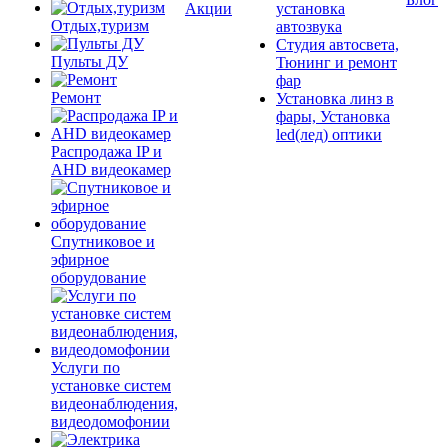
Акции
установка
Отдых,туризм
автозвука
Студия автосвета,
Пульты ДУ
Тюнинг и ремонт
фар
Ремонт
Установка линз в
фары, Установка
led(лед) оптики
Распродажа IP и
AHD видеокамер
Спутниковое и
эфирное
оборудование
Услуги по
установке систем
видеонаблюдения,
видеодомофонии