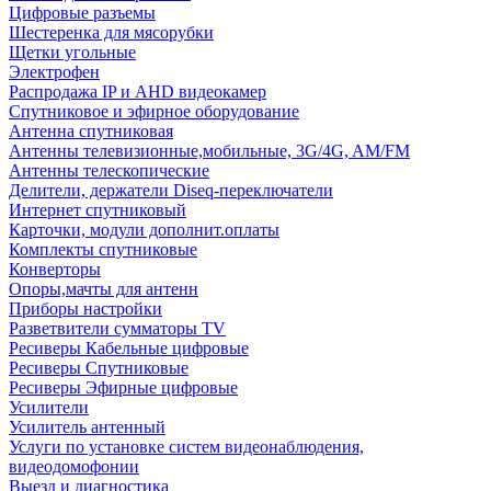
Цифровые разъемы
Шестеренка для мясорубки
Щетки угольные
Электрофен
Распродажа IP и AHD видеокамер
Спутниковое и эфирное оборудование
Антенна спутниковая
Антенны телевизионные,мобильные, 3G/4G, AM/FM
Антенны телескопические
Делители, держатели Diseq-переключатели
Интернет спутниковый
Карточки, модули дополнит.оплаты
Комплекты спутниковые
Конверторы
Опоры,мачты для антенн
Приборы настройки
Разветвители сумматоры TV
Ресиверы Кабельные цифровые
Ресиверы Спутниковые
Ресиверы Эфирные цифровые
Усилители
Усилитель антенный
Услуги по установке систем видеонаблюдения,
видеодомофонии
Выезд и диагностика