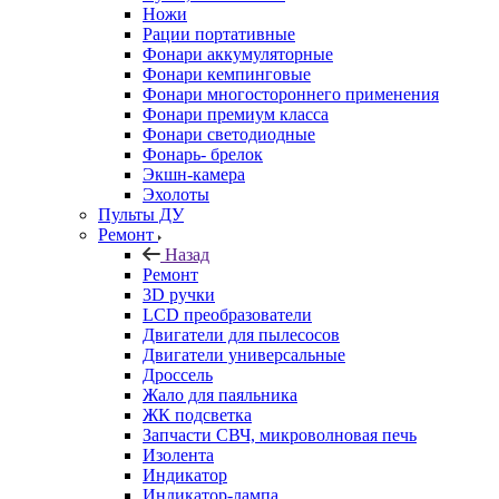
Ножи
Рации портативные
Фонари аккумуляторные
Фонари кемпинговые
Фонари многостороннего применения
Фонари премиум класса
Фонари светодиодные
Фонарь- брелок
Экшн-камера
Эхолоты
Пульты ДУ
Ремонт
Назад
Ремонт
3D ручки
LCD преобразователи
Двигатели для пылесосов
Двигатели универсальные
Дроссель
Жало для паяльника
ЖК подсветка
Запчасти СВЧ, микроволновая печь
Изолента
Индикатор
Индикатор-лампа