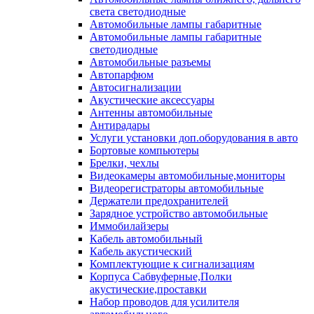
света светодиодные
Автомобильные лампы габаритные
Автомобильные лампы габаритные
светодиодные
Автомобильные разъемы
Автопарфюм
Автосигнализации
Акустические аксессуары
Антенны автомобильные
Антирадары
Услуги установки доп.оборудования в авто
Бортовые компьютеры
Брелки, чехлы
Видеокамеры автомобильные,мониторы
Видеорегистраторы автомобильные
Держатели предохранителей
Зарядное устройство автомобильные
Иммобилайзеры
Кабель автомобильный
Кабель акустический
Комплектующие к сигнализациям
Корпуса Сабвуферные,Полки
акустические,проставки
Набор проводов для усилителя