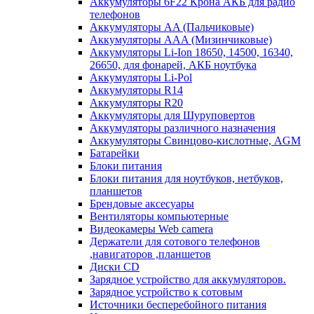
Аккумуляторы 6F22 Крона АКБ для радио
телефонов
Аккумуляторы AA (Пальчиковые)
Аккумуляторы AAA (Мизинчиковые)
Аккумуляторы Li-Ion 18650, 14500, 16340,
26650, для фонарей, АКБ ноутбука
Аккумуляторы Li-Pol
Аккумуляторы R14
Аккумуляторы R20
Аккумуляторы для Шуруповертов
Аккумуляторы различного назначения
Аккумуляторы Свинцово-кислотные, AGM
Батарейки
Блоки питания
Блоки питания для ноутбуков, нетбуков,
планшетов
Брендовые аксесуары
Вентиляторы компьютерные
Видеокамеры Web camera
Держатели для сотового телефонов
,навигаторов ,планшетов
Диски CD
Зарядное устройство для аккумуляторов.
Зарядное устройство к сотовым
Источники бесперебойного питания