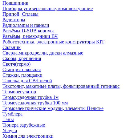
Подшипник
Приборы универсальные, комплектующие
Припой, Сплавы
Радиаторы
Радиолампы и панели
Разъёмы D-SUB корпуса
Разъёмы, переходники ВЧ
Робототехника, электронные конструкторы KIT
Сальник
Сверла,микродрелли, диски алмазные
Скобы, крепления
Скотч(термо)
Станция паяльная
Стяжки, площадки
Тарелка для СВЧ печей
Текстолит, макетные платы, фольгированный гетинакс
Терморегулятор
Термоусадочная трубка 1м
Термоусадочная трубка 100 мм
Термоэлектрические модули, элементы Пельтье
Тумблера
Тэны
Тюнера зарубежные
Услуги
Химия для электроники