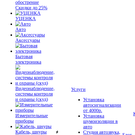
обострение
Скидки до 25%
УЦЕНКА
Авто
Аксессуары
Бытовая
электроника
Видеонаблюдение,
Услуги
системы контроля
и охраны (скуд)
Установка
автосигнализации
от 4000р.
Измерительные
Установка
приборы
шумоизоляции в
авто
Кабель, шнуры
Студия автозвука,
Блог