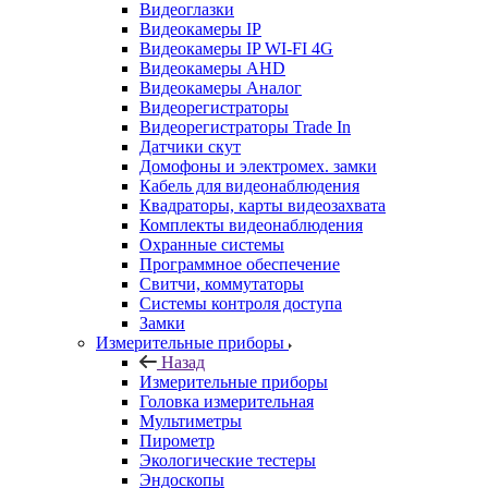
Видеоглазки
Видеокамеры IP
Видеокамеры IP WI-FI 4G
Видеокамеры AHD
Видеокамеры Аналог
Видеорегистраторы
Видеорегистраторы Trade In
Датчики скут
Домофоны и электромех. замки
Кабель для видеонаблюдения
Квадраторы, карты видеозахвата
Комплекты видеонаблюдения
Охранные системы
Программное обеспечение
Свитчи, коммутаторы
Системы контроля доступа
Замки
Измерительные приборы
Назад
Измерительные приборы
Головка измерительная
Мультиметры
Пирометр
Экологические тестеры
Эндоскопы