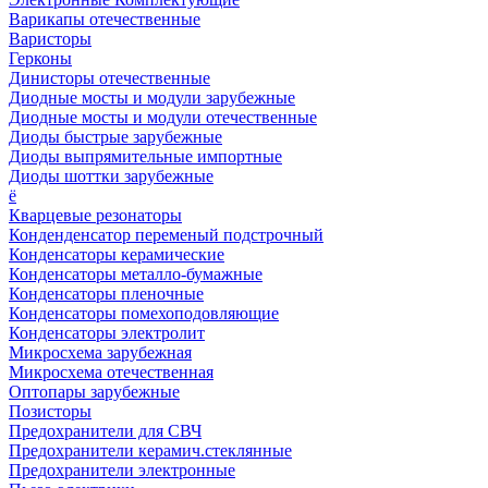
Варикапы отечественные
Варисторы
Герконы
Динисторы отечественные
Диодные мосты и модули зарубежные
Диодные мосты и модули отечественные
Диоды быстрые зарубежные
Диоды выпрямительные импортные
Диоды шоттки зарубежные
ё
Кварцевые резонаторы
Конденденсатор переменый подстрочный
Конденсаторы керамические
Конденсаторы металло-бумажные
Конденсаторы пленочные
Конденсаторы помехоподовляющие
Конденсаторы электролит
Микросхема зарубежная
Микросхема отечественная
Оптопары зарубежные
Позисторы
Предохранители для СВЧ
Предохранители керамич.стеклянные
Предохранители электронные