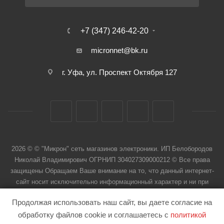
+7 (347) 246-42-20
micronnet@bk.ru
г. Уфа, ул. Проспект Октября 127
2026 © © "Микрон" сеть магазинов электроники. ИП Белобородов
Николай Владимирович ОГРНИП 304027309000212 © Все права
защищены Обращаем Ваше внимание на то, что данный интернет-
сайт носит исключительно информационный характер и ни при
каких условиях не является публичной офертой
Продолжая использовать наш сайт, вы даете согласие на
обработку файлов cookie и соглашаетесь с
политикой