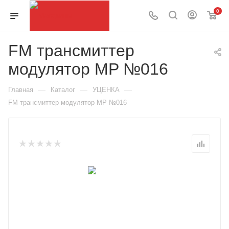
0
FM трансмиттер
модулятор MP №016
—
—
—
Главная
Каталог
УЦЕНКА
FM трансмиттер модулятор MP №016