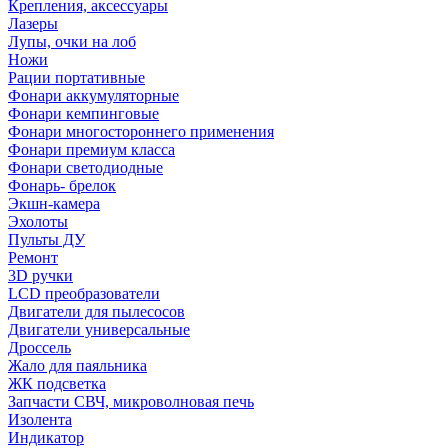
Крепления, аксессуары
Лазеры
Лупы, очки на лоб
Ножи
Рации портативные
Фонари аккумуляторные
Фонари кемпинговые
Фонари многостороннего применения
Фонари премиум класса
Фонари светодиодные
Фонарь- брелок
Экшн-камера
Эхолоты
Пульты ДУ
Ремонт
3D ручки
LCD преобразователи
Двигатели для пылесосов
Двигатели универсальные
Дроссель
Жало для паяльника
ЖК подсветка
Запчасти СВЧ, микроволновая печь
Изолента
Индикатор