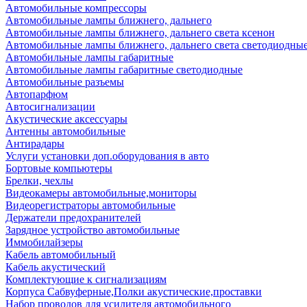
Автомобильные компрессоры
Автомобильные лампы ближнего, дальнего
Автомобильные лампы ближнего, дальнего света ксенон
Автомобильные лампы ближнего, дальнего света светодиодны
Автомобильные лампы габаритные
Автомобильные лампы габаритные светодиодные
Автомобильные разъемы
Автопарфюм
Автосигнализации
Акустические аксессуары
Антенны автомобильные
Антирадары
Услуги установки доп.оборудования в авто
Бортовые компьютеры
Брелки, чехлы
Видеокамеры автомобильные,мониторы
Видеорегистраторы автомобильные
Держатели предохранителей
Зарядное устройство автомобильные
Иммобилайзеры
Кабель автомобильный
Кабель акустический
Комплектующие к сигнализациям
Корпуса Сабвуферные,Полки акустические,проставки
Набор проводов для усилителя автомобильного