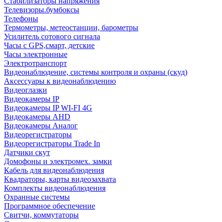
Стабилизаторы напряжения
Телевизоры.бумбоксы
Телефоны
Термометры, метеостанции, барометры
Усилитель сотового сигнала
Часы с GPS,смарт, детские
Часы электронные
Электротранспорт
Видеонаблюдение, системы контроля и охраны (скуд)
Аксессуары к видеонаблюдению
Видеоглазки
Видеокамеры IP
Видеокамеры IP WI-FI 4G
Видеокамеры AHD
Видеокамеры Аналог
Видеорегистраторы
Видеорегистраторы Trade In
Датчики скут
Домофоны и электромех. замки
Кабель для видеонаблюдения
Квадраторы, карты видеозахвата
Комплекты видеонаблюдения
Охранные системы
Программное обеспечение
Свитчи, коммутаторы