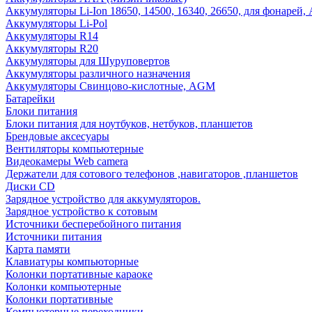
Аккумуляторы Li-Ion 18650, 14500, 16340, 26650, для фонарей,
Аккумуляторы Li-Pol
Аккумуляторы R14
Аккумуляторы R20
Аккумуляторы для Шуруповертов
Аккумуляторы различного назначения
Аккумуляторы Свинцово-кислотные, AGM
Батарейки
Блоки питания
Блоки питания для ноутбуков, нетбуков, планшетов
Брендовые аксесуары
Вентиляторы компьютерные
Видеокамеры Web camera
Держатели для сотового телефонов ,навигаторов ,планшетов
Диски CD
Зарядное устройство для аккумуляторов.
Зарядное устройство к сотовым
Источники бесперебойного питания
Источники питания
Карта памяти
Клавиатуры компьюторные
Колонки портативные караоке
Колонки компьютерные
Колонки портативные
Компьютерные переходники