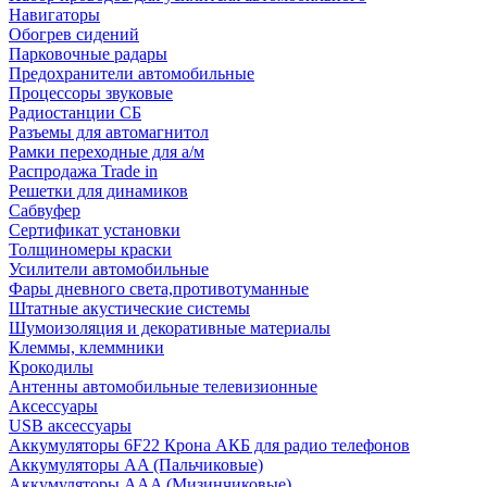
Навигаторы
Обогрев сидений
Парковочные радары
Предохранители автомобильные
Процессоры звуковые
Радиостанции СБ
Разъемы для автомагнитол
Рамки переходные для а/м
Распродажа Trade in
Решетки для динамиков
Сабвуфер
Сертификат установки
Толщиномеры краски
Усилители автомобильные
Фары дневного света,противотуманные
Штатные акустические системы
Шумоизоляция и декоративные материалы
Клеммы, клеммники
Крокодилы
Антенны автомобильные телевизионные
Аксессуары
USB аксессуары
Аккумуляторы 6F22 Крона АКБ для радио телефонов
Аккумуляторы AA (Пальчиковые)
Аккумуляторы AAA (Мизинчиковые)