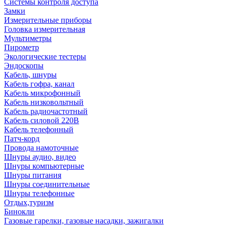
Системы контроля доступа
Замки
Измерительные приборы
Головка измерительная
Мультиметры
Пирометр
Экологические тестеры
Эндоскопы
Кабель, шнуры
Кабель гофра, канал
Кабель микрофонный
Кабель низковольтный
Кабель радиочастотный
Кабель силовой 220В
Кабель телефонный
Патч-корд
Провода намоточные
Шнуры аудио, видео
Шнуры компьютерные
Шнуры питания
Шнуры соединительные
Шнуры телефонные
Отдых,туризм
Бинокли
Газовые гарелки, газовые насадки, зажигалки