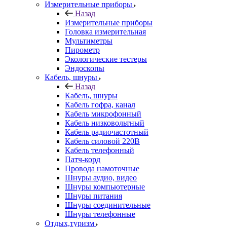
Измерительные приборы
Назад
Измерительные приборы
Головка измерительная
Мультиметры
Пирометр
Экологические тестеры
Эндоскопы
Кабель, шнуры
Назад
Кабель, шнуры
Кабель гофра, канал
Кабель микрофонный
Кабель низковольтный
Кабель радиочастотный
Кабель силовой 220В
Кабель телефонный
Патч-корд
Провода намоточные
Шнуры аудио, видео
Шнуры компьютерные
Шнуры питания
Шнуры соединительные
Шнуры телефонные
Отдых,туризм