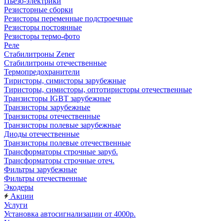
Пьезо-электрики
Резисторные сборки
Резисторы переменные подстроечные
Резисторы постоянные
Резисторы термо-фото
Реле
Стабилитроны Zener
Стабилитроны отечественные
Термопредохранители
Тиристоры, симисторы зарубежные
Тиристоры, симисторы, оптотиристоры отечественные
Транзисторы IGBT зарубежные
Транзисторы зарубежные
Транзисторы отечественные
Транзисторы полевые зарубежные
Диоды отечественные
Транзисторы полевые отечественные
Трансформаторы строчные заруб.
Трансформаторы строчные отеч.
Фильтры зарубежные
Фильтры отечественные
Экодеры
Акции
Услуги
Установка автосигнализации от 4000р.