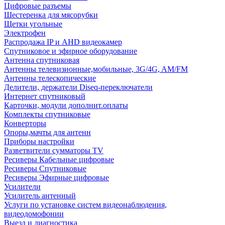
Цифровые разъемы
Шестеренка для мясорубки
Щетки угольные
Электрофен
Распродажа IP и AHD видеокамер
Спутниковое и эфирное оборудование
Антенна спутниковая
Антенны телевизионные,мобильные, 3G/4G, AM/FM
Антенны телескопические
Делители, держатели Diseq-переключатели
Интернет спутниковый
Карточки, модули дополнит.оплаты
Комплекты спутниковые
Конверторы
Опоры,мачты для антенн
Приборы настройки
Разветвители сумматоры TV
Ресиверы Кабельные цифровые
Ресиверы Спутниковые
Ресиверы Эфирные цифровые
Усилители
Усилитель антенный
Услуги по установке систем видеонаблюдения,
видеодомофонии
Выезд и диагностика