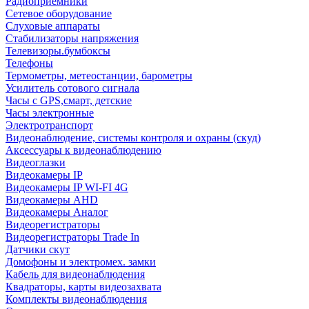
Радиоприемники
Сетевое оборудование
Слуховые аппараты
Стабилизаторы напряжения
Телевизоры.бумбоксы
Телефоны
Термометры, метеостанции, барометры
Усилитель сотового сигнала
Часы с GPS,смарт, детские
Часы электронные
Электротранспорт
Видеонаблюдение, системы контроля и охраны (скуд)
Аксессуары к видеонаблюдению
Видеоглазки
Видеокамеры IP
Видеокамеры IP WI-FI 4G
Видеокамеры AHD
Видеокамеры Аналог
Видеорегистраторы
Видеорегистраторы Trade In
Датчики скут
Домофоны и электромех. замки
Кабель для видеонаблюдения
Квадраторы, карты видеозахвата
Комплекты видеонаблюдения