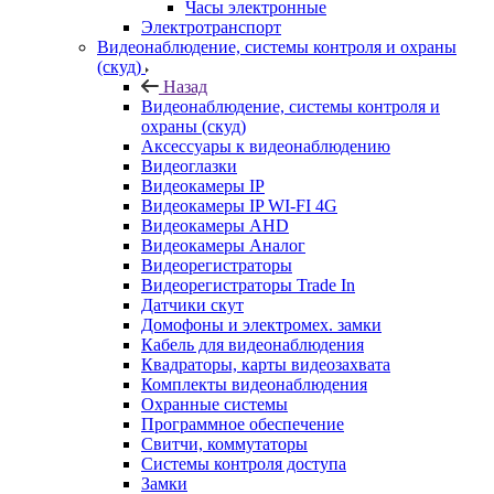
Часы электронные
Электротранспорт
Видеонаблюдение, системы контроля и охраны
(скуд)
Назад
Видеонаблюдение, системы контроля и
охраны (скуд)
Аксессуары к видеонаблюдению
Видеоглазки
Видеокамеры IP
Видеокамеры IP WI-FI 4G
Видеокамеры AHD
Видеокамеры Аналог
Видеорегистраторы
Видеорегистраторы Trade In
Датчики скут
Домофоны и электромех. замки
Кабель для видеонаблюдения
Квадраторы, карты видеозахвата
Комплекты видеонаблюдения
Охранные системы
Программное обеспечение
Свитчи, коммутаторы
Системы контроля доступа
Замки