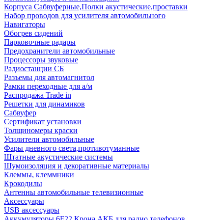
Корпуса Сабвуферные,Полки акустические,проставки
Набор проводов для усилителя автомобильного
Навигаторы
Обогрев сидений
Парковочные радары
Предохранители автомобильные
Процессоры звуковые
Радиостанции СБ
Разъемы для автомагнитол
Рамки переходные для а/м
Распродажа Trade in
Решетки для динамиков
Сабвуфер
Сертификат установки
Толщиномеры краски
Усилители автомобильные
Фары дневного света,противотуманные
Штатные акустические системы
Шумоизоляция и декоративные материалы
Клеммы, клеммники
Крокодилы
Антенны автомобильные телевизионные
Аксессуары
USB аксессуары
Аккумуляторы 6F22 Крона АКБ для радио телефонов