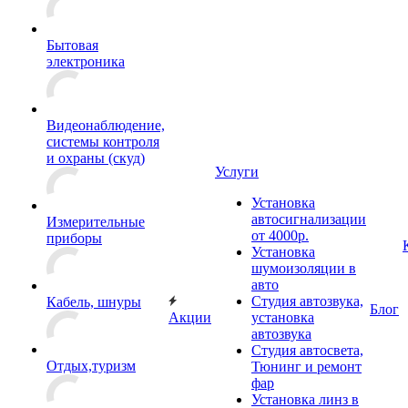
Бытовая
электроника
Видеонаблюдение,
системы контроля
и охраны (скуд)
Услуги
Установка
автосигнализации
Измерительные
от 4000р.
приборы
Установка
шумоизоляции в
авто
Студия автозвука,
Кабель, шнуры
Блог
Акции
установка
автозвука
Студия автосвета,
Отдых,туризм
Тюнинг и ремонт
фар
Установка линз в