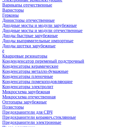
Варикапы отечественные
Варисторы
Герконы
Динисторы отечественные
Диодные мосты и модули зарубежные
Диодные мосты и модули отечественные
Диоды быстрые зарубежные
Диоды выпрямительные импортные
Диоды шоттки зарубежные
ё
Кварцевые резонаторы
Конденденсатор переменый подстрочный
Конденсаторы керамические
Конденсаторы металло-бумажные
Конденсаторы пленочные
Конденсаторы помехоподовляющие
Конденсаторы электролит
Микросхема зарубежная
Микросхема отечественная
Оптопары зарубежные
Позисторы
Предохранители для СВЧ
Предохранители керамич.стеклянные
Предохранители электронные