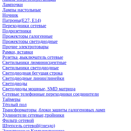
Лампочки
Лампы настольные
Ночник
Патроны(Е27, Е14)
Переходники сетевые
Подрозетники
Прожекторы галогенные
Прожекторы светодиодные
Прочие электротовары
Рамки, вставки
Розетка ,выключатель сетевые
Светильники люминисцентные
Светильники светодиодные
Светодиодная бегущая строка
Светодиодные линии/линейки
Светодиоды
Светодиоды мощные, SMD матрица
Сетевые телефонные переходники соединители
Таймеры
Тёплый пол
Трансформаторы ,блоки защиты галогеновых ламп
Удлинители сетевые,тройники
Фильтр сетевой
Штепсель сетевой(гнездо)
Электронные Комплектующие