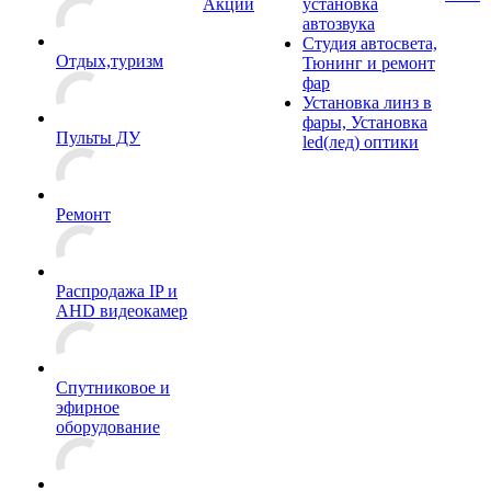
Акции
установка
автозвука
Студия автосвета,
Отдых,туризм
Тюнинг и ремонт
фар
Установка линз в
фары, Установка
Пульты ДУ
led(лед) оптики
Ремонт
Распродажа IP и
AHD видеокамер
Спутниковое и
эфирное
оборудование