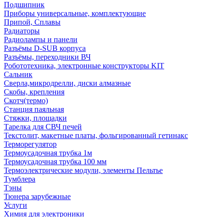
Подшипник
Приборы универсальные, комплектующие
Припой, Сплавы
Радиаторы
Радиолампы и панели
Разъёмы D-SUB корпуса
Разъёмы, переходники ВЧ
Робототехника, электронные конструкторы KIT
Сальник
Сверла,микродрелли, диски алмазные
Скобы, крепления
Скотч(термо)
Станция паяльная
Стяжки, площадки
Тарелка для СВЧ печей
Текстолит, макетные платы, фольгированный гетинакс
Терморегулятор
Термоусадочная трубка 1м
Термоусадочная трубка 100 мм
Термоэлектрические модули, элементы Пельтье
Тумблера
Тэны
Тюнера зарубежные
Услуги
Химия для электроники