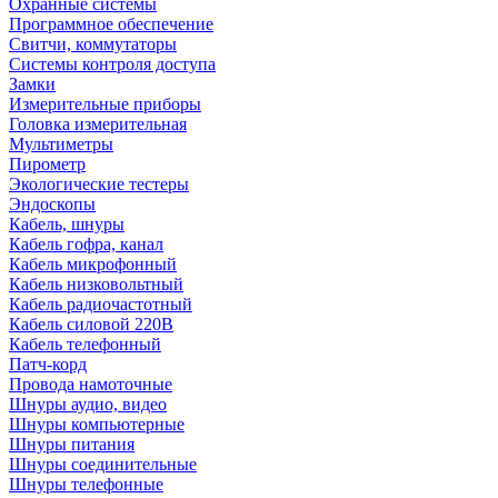
Охранные системы
Программное обеспечение
Свитчи, коммутаторы
Системы контроля доступа
Замки
Измерительные приборы
Головка измерительная
Мультиметры
Пирометр
Экологические тестеры
Эндоскопы
Кабель, шнуры
Кабель гофра, канал
Кабель микрофонный
Кабель низковольтный
Кабель радиочастотный
Кабель силовой 220В
Кабель телефонный
Патч-корд
Провода намоточные
Шнуры аудио, видео
Шнуры компьютерные
Шнуры питания
Шнуры соединительные
Шнуры телефонные