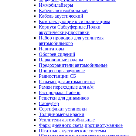
Иммобилайзеры
Кабель автомобильный
Кабель акустический
Комплектующие к сигнализациям
Корпуса Сабвуферные,Полки
акустические,проставки
Набор проводов для усилителя
автомобильного
Навигаторы
Обогрев сидений
Парковочные радары
Предохранители автомобильные
Процессоры звуковые
Радиостанции СБ
Разъемы для автомагнитол
Рамки переходные для а/м
Распродажа Trade in
Решетки для динамиков
Сабвуфер
Сертификат установки
Толщиномеры краски
Усилители автомобильные
Фары дневного света,противотуманные
Штатные акустические системы