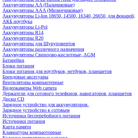
Аккумуляторы AA (Пальчиковые)
Аккумуляторы AAA (Мизинчиковые)
Аккумуляторы Li-Ion 18650, 14500, 16340, 26650, для фонарей,
АКБ ноутбука
Аккумуляторы Li-Pol
Аккумуляторы R14
Аккумуляторы R20
Аккумуляторы для Шуруповертов
Аккумуляторы различного назначения
Аккумуляторы Свинцово-кислотные, AGM
Батарейки
Блоки питания
Блоки питания для ноутбуков, нетбуков, планшетов
Брендовые аксесуары
Вентиляторы компьютерные
Видеокамеры Web camera
Держатели для сотового телефонов ,навигаторов ,планшетов
Диски CD
Зарядное устройство для аккумуляторов.
Зарядное устройство к сотовым
Источники бесперебойного питания
Источники питания
Карта памяти
Клавиатуры компьюторные
Колонки портативные караоке