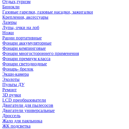
Отдых,туризм
Бинокли
Газовые гарелки, газовые насадки, зажигалки
Крепления, аксессуары
Лазеры
Лупы, очки на лоб
Ножи
Рации портативные
Фонари аккумуляторные
Фонари кемпинговые
Фонари многостороннего применения
Фонари премиум класса
Фонари светодиодные
Фонарь- брелок
Экшн-камера
Эхолоты
Пульты ДУ
Ремонт
3D ручки
LCD преобразователи
Двигатели для пылесосов
Двигатели универсальные
Дроссель
Жало для паяльника
ЖК подсветка