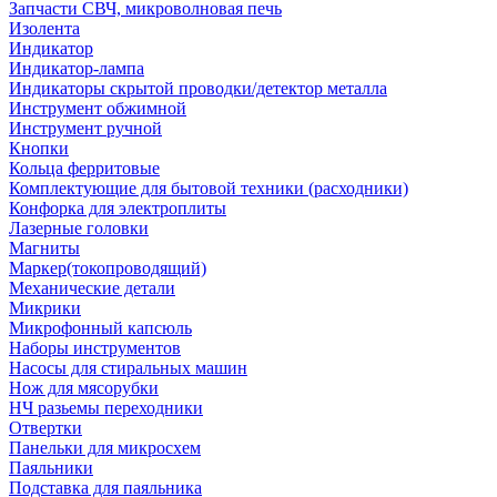
Запчасти СВЧ, микроволновая печь
Изолента
Индикатор
Индикатор-лампа
Индикаторы скрытой проводки/детектор металла
Инструмент обжимной
Инструмент ручной
Кнопки
Кольца ферритовые
Комплектующие для бытовой техники (расходники)
Конфорка для электроплиты
Лазерные головки
Магниты
Маркер(токопроводящий)
Механические детали
Микрики
Микрофонный капсюль
Наборы инструментов
Насосы для стиральных машин
Нож для мясорубки
НЧ разьемы переходники
Отвертки
Панельки для микросхем
Паяльники
Подставка для паяльника