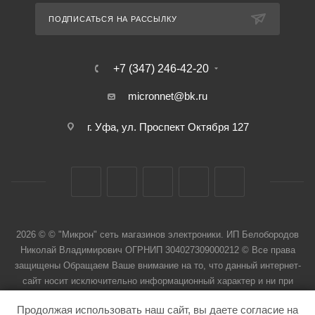
ПОДПИСАТЬСЯ НА РАССЫЛКУ
+7 (347) 246-42-20
micronnet@bk.ru
г. Уфа, ул. Проспект Октября 127
2026 © © "Микрон" сеть магазинов электроники. ИП Белобородов
Николай Владимирович ОГРНИП 304027309000212 © Все права
защищены Обращаем Ваше внимание на то, что данный интернет-
сайт носит исключительно информационный характер и ни при
каких условиях не является публичной офертой
Продолжая использовать наш сайт, вы даете согласие на