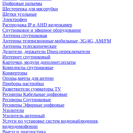
Цифровые разъемы
Шестеренка для мясорубки
Щетки угольные
Электрофен
Распродажа IP и AHD видеокамер
Спутниковое и эфирное оборудование
Антенна спутниковая
Антенны телевизионные,мобильные, 3G/4G, AM/FM
Антенны телескопические
Делители, держатели Diseq-переключатели
Интернет спутниковый
Карточки, модули дополнит.оплаты
Комплекты спутниковые
Конверторы
Опоры,мачты для антенн
Приборы настройки
Разветвители сумматоры TV
Ресиверы Кабельные цифровые
Ресиверы Спутниковые
Ресиверы Эфирные цифровые
Усилители
Усилитель антенный
Услуги по установке систем видеонаблюдения,
видеодомофонии
Выезд и диагностика