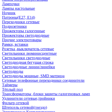
Лампочки
Лампы настольные
Ночник
Патроны(Е27, Е14)
Переходники сетевые
Подрозетники
Прожекторы галогенные
Прожекторы светодиодные
Прочие электротовары
Рамки, вставки
Розетка ,выключатель сетевые
Светильники люминисцентные
Светильники светодиодные
Светодиодная бегущая строка
Светодиодные линии/линейки
Светодиоды
Светодиоды мощные, SMD матрица
Сетевые телефонные переходники соединители
Таймеры
Тёплый пол
Трансформаторы ,блоки защиты галогеновых ламп
Удлинители сетевые,тройники
Фильтр сетевой
Штепсель сетевой(гнездо)
Электронные Комплектующие