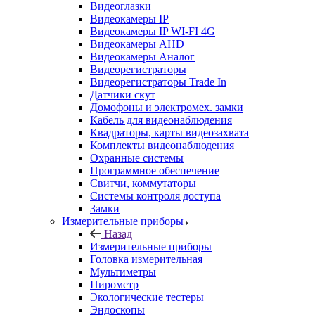
Видеоглазки
Видеокамеры IP
Видеокамеры IP WI-FI 4G
Видеокамеры AHD
Видеокамеры Аналог
Видеорегистраторы
Видеорегистраторы Trade In
Датчики скут
Домофоны и электромех. замки
Кабель для видеонаблюдения
Квадраторы, карты видеозахвата
Комплекты видеонаблюдения
Охранные системы
Программное обеспечение
Свитчи, коммутаторы
Системы контроля доступа
Замки
Измерительные приборы
Назад
Измерительные приборы
Головка измерительная
Мультиметры
Пирометр
Экологические тестеры
Эндоскопы