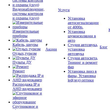
Видеонаблюдение,
Услуги
системы контроля
и охраны (скуд)
Установка
автосигнализации
от 4000р.
Измерительные
Установка
приборы
шумоизоляции в
авто
Кабель, шнуры
Студия автозвука,
Блог
Акции
установка
Отдых,туризм
автозвука
Студия автосвета,
Пульты ДУ
Тюнинг и ремонт
фар
Ремонт
Установка линз в
фары, Установка
led(лед) оптики
Распродажа IP и
AHD видеокамер
Спутниковое и