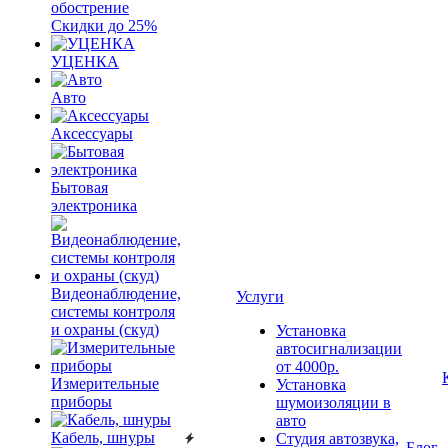
обострение
Скидки до 25%
УЦЕНКА
Авто
Аксессуары
Бытовая
электроника
Видеонаблюдение,
Услуги
системы контроля
и охраны (скуд)
Установка
автосигнализации
от 4000р.
Измерительные
Установка
приборы
шумоизоляции в
авто
Кабель, шнуры
Студия автозвука,
Блог