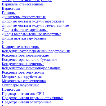
Варикапы отечественные
Варисторы
Герконы
Динисторы отечественные
Диодные мосты и модули зарубежные
Диодные мосты и модули отечественные
Диоды быстрые зарубежные
Диоды выпрямительные импортные
Диоды шоттки зарубежные
ё
Кварцевые резонаторы
Конденденсатор переменый подстрочный
Конденсаторы керамические
Конденсаторы металло-бумажные
Конденсаторы пленочные
Конденсаторы помехоподовляющие
Конденсаторы электролит
Микросхема зарубежная
Микросхема отечественная
Оптопары зарубежные
Позисторы
Предохранители для СВЧ
Предохранители керамич.стеклянные
Предохранители электронные