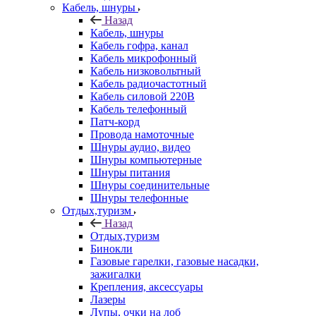
Кабель, шнуры
Назад
Кабель, шнуры
Кабель гофра, канал
Кабель микрофонный
Кабель низковольтный
Кабель радиочастотный
Кабель силовой 220В
Кабель телефонный
Патч-корд
Провода намоточные
Шнуры аудио, видео
Шнуры компьютерные
Шнуры питания
Шнуры соединительные
Шнуры телефонные
Отдых,туризм
Назад
Отдых,туризм
Бинокли
Газовые гарелки, газовые насадки,
зажигалки
Крепления, аксессуары
Лазеры
Лупы, очки на лоб