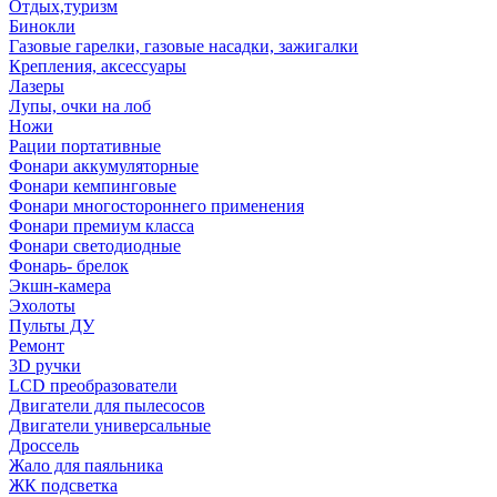
Отдых,туризм
Бинокли
Газовые гарелки, газовые насадки, зажигалки
Крепления, аксессуары
Лазеры
Лупы, очки на лоб
Ножи
Рации портативные
Фонари аккумуляторные
Фонари кемпинговые
Фонари многостороннего применения
Фонари премиум класса
Фонари светодиодные
Фонарь- брелок
Экшн-камера
Эхолоты
Пульты ДУ
Ремонт
3D ручки
LCD преобразователи
Двигатели для пылесосов
Двигатели универсальные
Дроссель
Жало для паяльника
ЖК подсветка