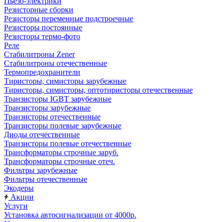
Пьезо-электрики
Резисторные сборки
Резисторы переменные подстроечные
Резисторы постоянные
Резисторы термо-фото
Реле
Стабилитроны Zener
Стабилитроны отечественные
Термопредохранители
Тиристоры, симисторы зарубежные
Тиристоры, симисторы, оптотиристоры отечественные
Транзисторы IGBT зарубежные
Транзисторы зарубежные
Транзисторы отечественные
Транзисторы полевые зарубежные
Диоды отечественные
Транзисторы полевые отечественные
Трансформаторы строчные заруб.
Трансформаторы строчные отеч.
Фильтры зарубежные
Фильтры отечественные
Экодеры
Акции
Услуги
Установка автосигнализации от 4000р.