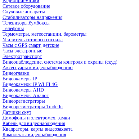
Радиоприемники
Сетевое оборудование
Слуховые аппараты
Стабилизаторы напряжения
Телевизоры.бумбоксы
Телефоны
Термометры, метеостанции, барометры
Усилитель сотового сигнала
Часы с GPS,смарт, детские
Часы электронные
Электротранспорт
Видеонаблюдение, системы контроля и охраны (скуд)
Аксессуары к видеонаблюдению
Видеоглазки
Видеокамеры IP
Видеокамеры IP WI-FI 4G
Видеокамеры AHD
Видеокамеры Аналог
Видеорегистраторы
Видеорегистраторы Trade In
Датчики скут
Домофоны и электромех. замки
Кабель для видеонаблюдения
Квадраторы, карты видеозахвата
Комплекты видеонаблюдения