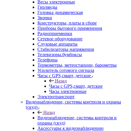
Весы электронные
Гирлянды
Головка динамическая
Звонки
Конструкторы, платы в сборе
Приборы бытового применения
Радиоприемники
Сетевое оборудование
Слуховые аппараты
Стабилизаторы напряжения
Телевизоры.бумбоксы
Телефоны
Термометры, метеостанции, барометры
Усилитель сотового сигнала
Часы с GPS,смарт, детские
Назад
Часы с GPS,смарт, детские
Часы электронные
Электротранспорт
Видеонаблюдение, системы контроля и охраны
(скуд)
Назад
Видеонаблюдение, системы контроля и
охраны (скуд)
Аксессуары к видеонаблюдению