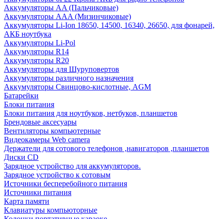
Аккумуляторы AA (Пальчиковые)
Аккумуляторы AAA (Мизинчиковые)
Аккумуляторы Li-Ion 18650, 14500, 16340, 26650, для фонарей,
АКБ ноутбука
Аккумуляторы Li-Pol
Аккумуляторы R14
Аккумуляторы R20
Аккумуляторы для Шуруповертов
Аккумуляторы различного назначения
Аккумуляторы Свинцово-кислотные, AGM
Батарейки
Блоки питания
Блоки питания для ноутбуков, нетбуков, планшетов
Брендовые аксесуары
Вентиляторы компьютерные
Видеокамеры Web camera
Держатели для сотового телефонов ,навигаторов ,планшетов
Диски CD
Зарядное устройство для аккумуляторов.
Зарядное устройство к сотовым
Источники бесперебойного питания
Источники питания
Карта памяти
Клавиатуры компьюторные
Колонки портативные караоке