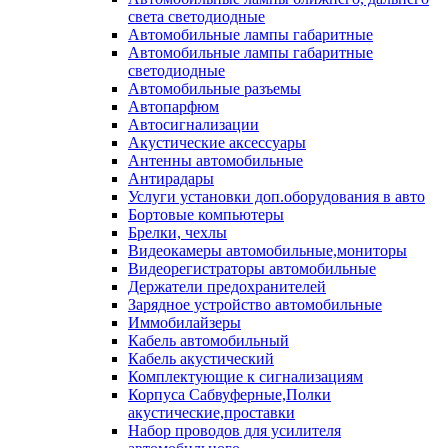
света светодиодные
Автомобильные лампы габаритные
Автомобильные лампы габаритные
светодиодные
Автомобильные разъемы
Автопарфюм
Автосигнализации
Акустические аксессуары
Антенны автомобильные
Антирадары
Услуги установки доп.оборудования в авто
Бортовые компьютеры
Брелки, чехлы
Видеокамеры автомобильные,мониторы
Видеорегистраторы автомобильные
Держатели предохранителей
Зарядное устройство автомобильные
Иммобилайзеры
Кабель автомобильный
Кабель акустический
Комплектующие к сигнализациям
Корпуса Сабвуферные,Полки
акустические,проставки
Набор проводов для усилителя