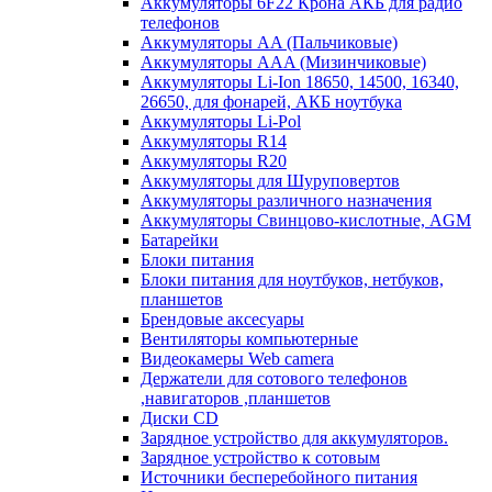
Аккумуляторы 6F22 Крона АКБ для радио
телефонов
Аккумуляторы AA (Пальчиковые)
Аккумуляторы AAA (Мизинчиковые)
Аккумуляторы Li-Ion 18650, 14500, 16340,
26650, для фонарей, АКБ ноутбука
Аккумуляторы Li-Pol
Аккумуляторы R14
Аккумуляторы R20
Аккумуляторы для Шуруповертов
Аккумуляторы различного назначения
Аккумуляторы Свинцово-кислотные, AGM
Батарейки
Блоки питания
Блоки питания для ноутбуков, нетбуков,
планшетов
Брендовые аксесуары
Вентиляторы компьютерные
Видеокамеры Web camera
Держатели для сотового телефонов
,навигаторов ,планшетов
Диски CD
Зарядное устройство для аккумуляторов.
Зарядное устройство к сотовым
Источники бесперебойного питания