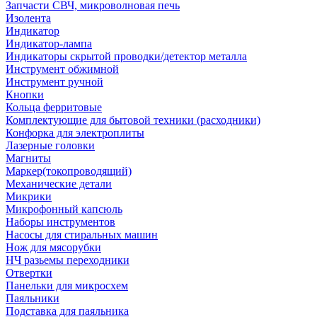
Запчасти СВЧ, микроволновая печь
Изолента
Индикатор
Индикатор-лампа
Индикаторы скрытой проводки/детектор металла
Инструмент обжимной
Инструмент ручной
Кнопки
Кольца ферритовые
Комплектующие для бытовой техники (расходники)
Конфорка для электроплиты
Лазерные головки
Магниты
Маркер(токопроводящий)
Механические детали
Микрики
Микрофонный капсюль
Наборы инструментов
Насосы для стиральных машин
Нож для мясорубки
НЧ разьемы переходники
Отвертки
Панельки для микросхем
Паяльники
Подставка для паяльника