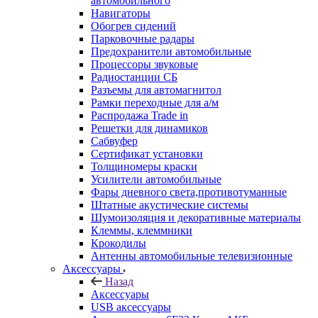
автомобильного
Навигаторы
Обогрев сидений
Парковочные радары
Предохранители автомобильные
Процессоры звуковые
Радиостанции СБ
Разъемы для автомагнитол
Рамки переходные для а/м
Распродажа Trade in
Решетки для динамиков
Сабвуфер
Сертификат установки
Толщиномеры краски
Усилители автомобильные
Фары дневного света,противотуманные
Штатные акустические системы
Шумоизоляция и декоративные материалы
Клеммы, клеммники
Крокодилы
Антенны автомобильные телевизионные
Аксессуары
Назад
Аксессуары
USB аксессуары