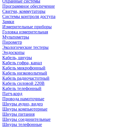
Охранные системы
Программное обеспечение
Свитчи, коммутаторы
Системы контроля доступа
Замки
Измерительные приборы
Головка измерительная
Мультиметры
Пирометр
Экологические тестеры
Эндоскопы
Кабель, шнуры
Кабель гофра, канал
Кабель микрофонный
Кабель низковольтный
Кабель радиочастотный
Кабель силовой 220В
Кабель телефонный
Патч-корд
Провода намоточные
Шнуры аудио, видео
Шнуры компьютерные
Шнуры питания
Шнуры соединительные
Шнуры телефонные