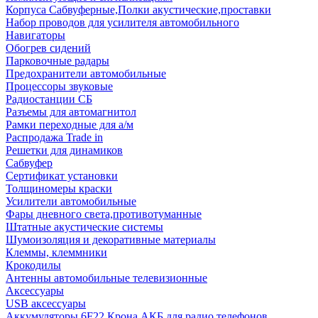
Корпуса Сабвуферные,Полки акустические,проставки
Набор проводов для усилителя автомобильного
Навигаторы
Обогрев сидений
Парковочные радары
Предохранители автомобильные
Процессоры звуковые
Радиостанции СБ
Разъемы для автомагнитол
Рамки переходные для а/м
Распродажа Trade in
Решетки для динамиков
Сабвуфер
Сертификат установки
Толщиномеры краски
Усилители автомобильные
Фары дневного света,противотуманные
Штатные акустические системы
Шумоизоляция и декоративные материалы
Клеммы, клеммники
Крокодилы
Антенны автомобильные телевизионные
Аксессуары
USB аксессуары
Аккумуляторы 6F22 Крона АКБ для радио телефонов