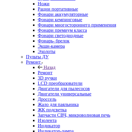
Ножи
Рации портативные
Фонари аккумуляторные
Фонари кемпинговые
Фонари многостороннего применения
Фонари премиум класса
Фонари светодиодные
Фонарь- брелок
Экшн-камера
Эхолоты
Пульты ДУ
Ремонт
Назад
Ремонт
3D ручки
LCD преобразователи
Двигатели для пылесосов
Двигатели универсальные
Дроссель
Жало для паяльника
ЖК подсветка
Запчасти СВЧ, микроволновая печь
Изолента
Индикатор
Индикатор-лампа