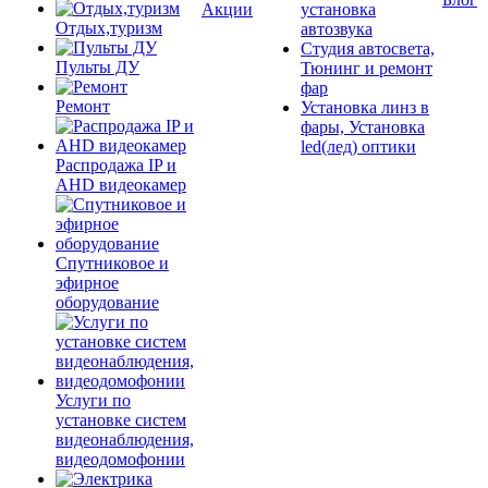
Акции
установка
Отдых,туризм
автозвука
Студия автосвета,
Пульты ДУ
Тюнинг и ремонт
фар
Ремонт
Установка линз в
фары, Установка
led(лед) оптики
Распродажа IP и
AHD видеокамер
Спутниковое и
эфирное
оборудование
Услуги по
установке систем
видеонаблюдения,
видеодомофонии