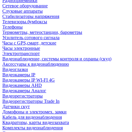
Радиоприемники
Сетевое оборудование
Слуховые аппараты
Стабилизаторы напряжения
Телевизоры.бумбоксы
Телефоны
Термометры, метеостанции, барометры
Усилитель сотового сигнала
Часы с GPS,смарт, детские
Часы электронные
Электротранспорт
Видеонаблюдение, системы контроля и охраны (скуд)
Аксессуары к видеонаблюдению
Видеоглазки
Видеокамеры IP
Видеокамеры IP WI-FI 4G
Видеокамеры AHD
Видеокамеры Аналог
Видеорегистраторы
Видеорегистраторы Trade In
Датчики скут
Домофоны и электромех. замки
Кабель для видеонаблюдения
Квадраторы, карты видеозахвата
Комплекты видеонаблюдения