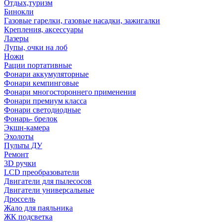
Отдых,туризм
Бинокли
Газовые гарелки, газовые насадки, зажигалки
Крепления, аксессуары
Лазеры
Лупы, очки на лоб
Ножи
Рации портативные
Фонари аккумуляторные
Фонари кемпинговые
Фонари многостороннего применения
Фонари премиум класса
Фонари светодиодные
Фонарь- брелок
Экшн-камера
Эхолоты
Пульты ДУ
Ремонт
3D ручки
LCD преобразователи
Двигатели для пылесосов
Двигатели универсальные
Дроссель
Жало для паяльника
ЖК подсветка