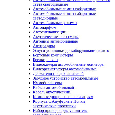
света светодиодные
Автомобильные лампы габаритные
Автомобильные лампы габаритные
светодиодные
Автомобильные разъемы
Автопарфюм
Автосигнализации
Акустические аксессуары
Антенны автомобильные
Антирадары
Услуги установки доп.оборудования в авто
Бортовые компьютеры
Брелки, чехлы
Видеокамеры автомобильные,мониторы
Видеорегистраторы автомобильные
Держатели предохранителей
Зарядное устройство автомобильные
Иммобилайзеры
Кабель автомобильный
Кабель акустический
Комплектующие к сигнализациям
Корпуса Сабвуферные,Полки
акустические,проставки
Набор проводов для усилителя