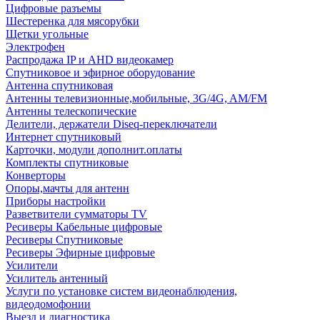
Цифровые разъемы
Шестеренка для мясорубки
Щетки угольные
Электрофен
Распродажа IP и AHD видеокамер
Спутниковое и эфирное оборудование
Антенна спутниковая
Антенны телевизионные,мобильные, 3G/4G, AM/FM
Антенны телескопические
Делители, держатели Diseq-переключатели
Интернет спутниковый
Карточки, модули дополнит.оплаты
Комплекты спутниковые
Конверторы
Опоры,мачты для антенн
Приборы настройки
Разветвители сумматоры TV
Ресиверы Кабельные цифровые
Ресиверы Спутниковые
Ресиверы Эфирные цифровые
Усилители
Усилитель антенный
Услуги по установке систем видеонаблюдения,
видеодомофонии
Выезд и диагностика