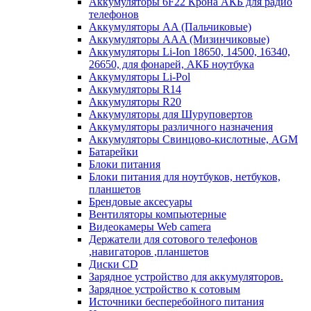
Аккумуляторы 6F22 Крона АКБ для радио
телефонов
Аккумуляторы AA (Пальчиковые)
Аккумуляторы AAA (Мизинчиковые)
Аккумуляторы Li-Ion 18650, 14500, 16340,
26650, для фонарей, АКБ ноутбука
Аккумуляторы Li-Pol
Аккумуляторы R14
Аккумуляторы R20
Аккумуляторы для Шуруповертов
Аккумуляторы различного назначения
Аккумуляторы Свинцово-кислотные, AGM
Батарейки
Блоки питания
Блоки питания для ноутбуков, нетбуков,
планшетов
Брендовые аксесуары
Вентиляторы компьютерные
Видеокамеры Web camera
Держатели для сотового телефонов
,навигаторов ,планшетов
Диски CD
Зарядное устройство для аккумуляторов.
Зарядное устройство к сотовым
Источники бесперебойного питания