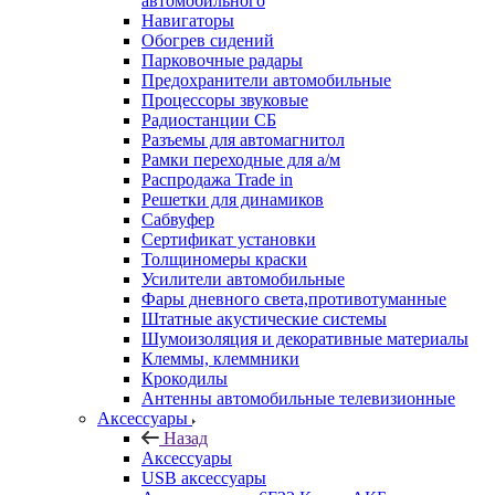
автомобильного
Навигаторы
Обогрев сидений
Парковочные радары
Предохранители автомобильные
Процессоры звуковые
Радиостанции СБ
Разъемы для автомагнитол
Рамки переходные для а/м
Распродажа Trade in
Решетки для динамиков
Сабвуфер
Сертификат установки
Толщиномеры краски
Усилители автомобильные
Фары дневного света,противотуманные
Штатные акустические системы
Шумоизоляция и декоративные материалы
Клеммы, клеммники
Крокодилы
Антенны автомобильные телевизионные
Аксессуары
Назад
Аксессуары
USB аксессуары