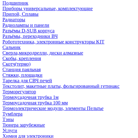
Подшипник
Приборы универсальные, комплектующие
Припой, Сплавы
Радиаторы
Радиолампы и панели
Разъёмы D-SUB корпуса
Разъёмы, переходники ВЧ
Робототехника, электронные конструкторы KIT
Сальник
Сверла,микродрелли, диски алмазные
Скобы, крепления
Скотч(термо)
Станция паяльная
Стяжки, площадки
Тарелка для СВЧ печей
Текстолит, макетные платы, фольгированный гетинакс
Терморегулятор
Термоусадочная трубка 1м
Термоусадочная трубка 100 мм
Термоэлектрические модули, элементы Пельтье
Тумблера
Тэны
Тюнера зарубежные
Услуги
Химия для электроники