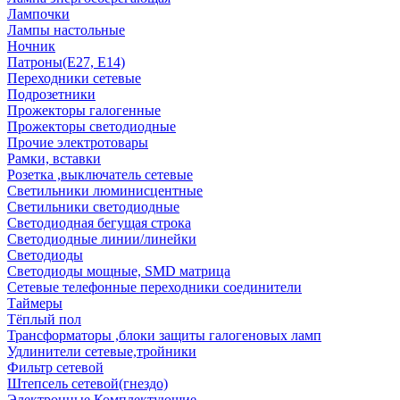
Лампочки
Лампы настольные
Ночник
Патроны(Е27, Е14)
Переходники сетевые
Подрозетники
Прожекторы галогенные
Прожекторы светодиодные
Прочие электротовары
Рамки, вставки
Розетка ,выключатель сетевые
Светильники люминисцентные
Светильники светодиодные
Светодиодная бегущая строка
Светодиодные линии/линейки
Светодиоды
Светодиоды мощные, SMD матрица
Сетевые телефонные переходники соединители
Таймеры
Тёплый пол
Трансформаторы ,блоки защиты галогеновых ламп
Удлинители сетевые,тройники
Фильтр сетевой
Штепсель сетевой(гнездо)
Электронные Комплектующие