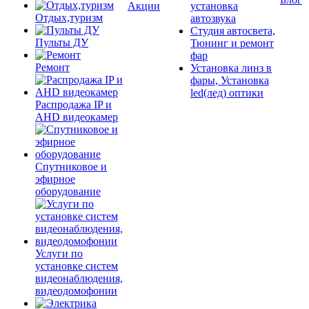
Акции
установка
Отдых,туризм
автозвука
Студия автосвета,
Пульты ДУ
Тюнинг и ремонт
фар
Ремонт
Установка линз в
фары, Установка
led(лед) оптики
Распродажа IP и
AHD видеокамер
Спутниковое и
эфирное
оборудование
Услуги по
установке систем
видеонаблюдения,
видеодомофонии