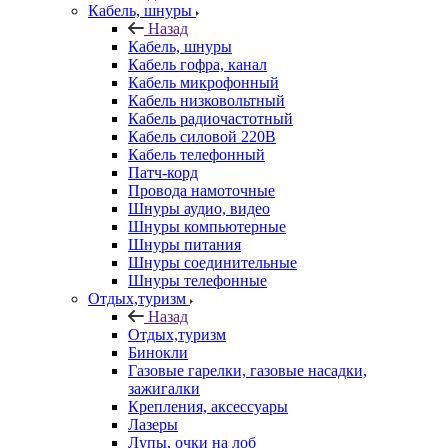
Кабель, шнуры
Назад
Кабель, шнуры
Кабель гофра, канал
Кабель микрофонный
Кабель низковольтный
Кабель радиочастотный
Кабель силовой 220В
Кабель телефонный
Патч-корд
Провода намоточные
Шнуры аудио, видео
Шнуры компьютерные
Шнуры питания
Шнуры соединительные
Шнуры телефонные
Отдых,туризм
Назад
Отдых,туризм
Бинокли
Газовые гарелки, газовые насадки,
зажигалки
Крепления, аксессуары
Лазеры
Лупы, очки на лоб