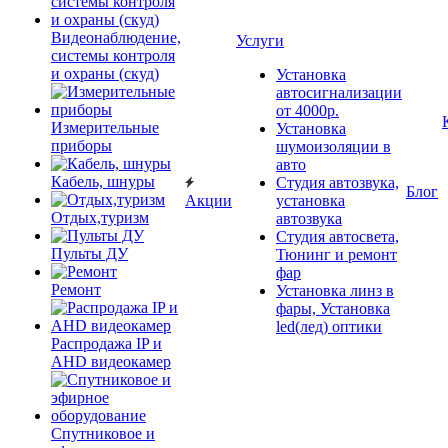
Видеонаблюдение,
Услуги
системы контроля
и охраны (скуд)
Установка
автосигнализации
от 4000р.
Измерительные
Установка
приборы
шумоизоляции в
авто
Кабель, шнуры
Студия автозвука,
Блог
Акции
установка
Отдых,туризм
автозвука
Студия автосвета,
Пульты ДУ
Тюнинг и ремонт
фар
Ремонт
Установка линз в
фары, Установка
led(лед) оптики
Распродажа IP и
AHD видеокамер
Спутниковое и