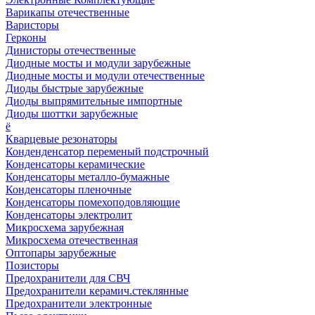
Варикапы отечественные
Варисторы
Герконы
Динисторы отечественные
Диодные мосты и модули зарубежные
Диодные мосты и модули отечественные
Диоды быстрые зарубежные
Диоды выпрямительные импортные
Диоды шоттки зарубежные
ё
Кварцевые резонаторы
Конденденсатор переменый подстрочный
Конденсаторы керамические
Конденсаторы металло-бумажные
Конденсаторы пленочные
Конденсаторы помехоподовляющие
Конденсаторы электролит
Микросхема зарубежная
Микросхема отечественная
Оптопары зарубежные
Позисторы
Предохранители для СВЧ
Предохранители керамич.стеклянные
Предохранители электронные