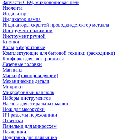
Запчасти СВЧ, микроволновая печь
Изолента
Индикатор
Индикатор-лампа
Индикаторы скрытой проводки/детектор металла
Инструмент обжимной
Инструмент ручной
Кнопки
Кольца ферритовые
Комплектующие для бытовой техники (расходники)
Конфорка для электроплиты
Лазерные головки
Магниты
Маркер(токопроводящий)
Механические детали
Микрики
Микрофонный капсюль
Наборы инструментов
Насосы для стиральных машин
Нож для мясорубки
НЧ разьемы переходники
Отвертки
Панельки для микросхем
Паяльники
Подставка для паяльника