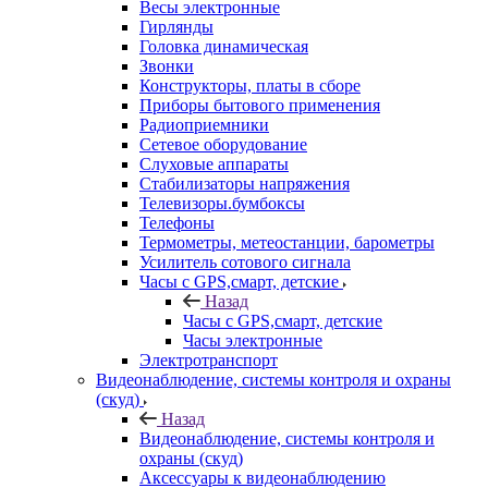
Весы электронные
Гирлянды
Головка динамическая
Звонки
Конструкторы, платы в сборе
Приборы бытового применения
Радиоприемники
Сетевое оборудование
Слуховые аппараты
Стабилизаторы напряжения
Телевизоры.бумбоксы
Телефоны
Термометры, метеостанции, барометры
Усилитель сотового сигнала
Часы с GPS,смарт, детские
Назад
Часы с GPS,смарт, детские
Часы электронные
Электротранспорт
Видеонаблюдение, системы контроля и охраны
(скуд)
Назад
Видеонаблюдение, системы контроля и
охраны (скуд)
Аксессуары к видеонаблюдению