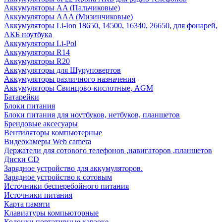
Аккумуляторы AA (Пальчиковые)
Аккумуляторы AAA (Мизинчиковые)
Аккумуляторы Li-Ion 18650, 14500, 16340, 26650, для фонарей,
АКБ ноутбука
Аккумуляторы Li-Pol
Аккумуляторы R14
Аккумуляторы R20
Аккумуляторы для Шуруповертов
Аккумуляторы различного назначения
Аккумуляторы Свинцово-кислотные, AGM
Батарейки
Блоки питания
Блоки питания для ноутбуков, нетбуков, планшетов
Брендовые аксесуары
Вентиляторы компьютерные
Видеокамеры Web camera
Держатели для сотового телефонов ,навигаторов ,планшетов
Диски CD
Зарядное устройство для аккумуляторов.
Зарядное устройство к сотовым
Источники бесперебойного питания
Источники питания
Карта памяти
Клавиатуры компьюторные
Колонки портативные караоке