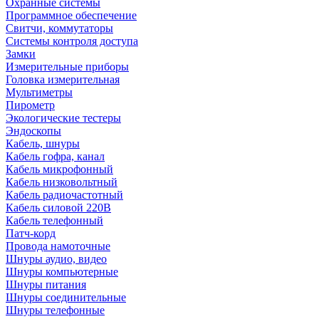
Охранные системы
Программное обеспечение
Свитчи, коммутаторы
Системы контроля доступа
Замки
Измерительные приборы
Головка измерительная
Мультиметры
Пирометр
Экологические тестеры
Эндоскопы
Кабель, шнуры
Кабель гофра, канал
Кабель микрофонный
Кабель низковольтный
Кабель радиочастотный
Кабель силовой 220В
Кабель телефонный
Патч-корд
Провода намоточные
Шнуры аудио, видео
Шнуры компьютерные
Шнуры питания
Шнуры соединительные
Шнуры телефонные