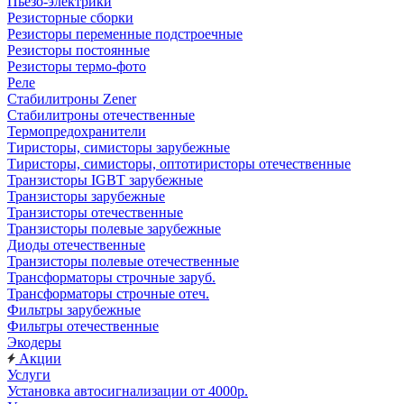
Пьезо-электрики
Резисторные сборки
Резисторы переменные подстроечные
Резисторы постоянные
Резисторы термо-фото
Реле
Стабилитроны Zener
Стабилитроны отечественные
Термопредохранители
Тиристоры, симисторы зарубежные
Тиристоры, симисторы, оптотиристоры отечественные
Транзисторы IGBT зарубежные
Транзисторы зарубежные
Транзисторы отечественные
Транзисторы полевые зарубежные
Диоды отечественные
Транзисторы полевые отечественные
Трансформаторы строчные заруб.
Трансформаторы строчные отеч.
Фильтры зарубежные
Фильтры отечественные
Экодеры
Акции
Услуги
Установка автосигнализации от 4000р.