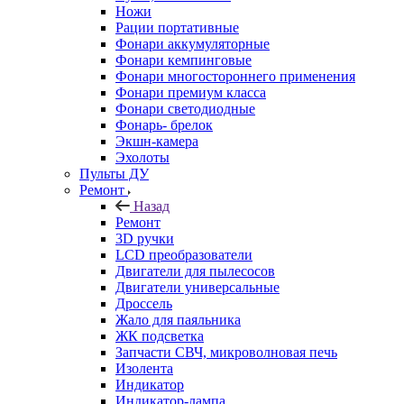
Ножи
Рации портативные
Фонари аккумуляторные
Фонари кемпинговые
Фонари многостороннего применения
Фонари премиум класса
Фонари светодиодные
Фонарь- брелок
Экшн-камера
Эхолоты
Пульты ДУ
Ремонт
Назад
Ремонт
3D ручки
LCD преобразователи
Двигатели для пылесосов
Двигатели универсальные
Дроссель
Жало для паяльника
ЖК подсветка
Запчасти СВЧ, микроволновая печь
Изолента
Индикатор
Индикатор-лампа