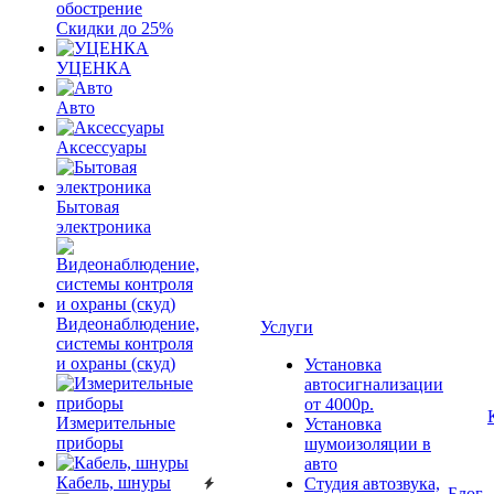
обострение
Скидки до 25%
УЦЕНКА
Авто
Аксессуары
Бытовая
электроника
Видеонаблюдение,
Услуги
системы контроля
и охраны (скуд)
Установка
автосигнализации
от 4000р.
Измерительные
Установка
приборы
шумоизоляции в
авто
Кабель, шнуры
Студия автозвука,
Блог