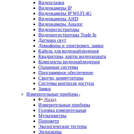
Видеоглазки
Видеокамеры IP
Видеокамеры IP WI-FI 4G
Видеокамеры AHD
Видеокамеры Аналог
Видеорегистраторы
Видеорегистраторы Trade In
Датчики скут
Домофоны и электромех. замки
Кабель для видеонаблюдения
Квадраторы, карты видеозахвата
Комплекты видеонаблюдения
Охранные системы
Программное обеспечение
Свитчи, коммутаторы
Системы контроля доступа
Замки
Измерительные приборы
Назад
Измерительные приборы
Головка измерительная
Мультиметры
Пирометр
Экологические тестеры
Эндоскопы