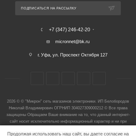
ПОДПИСАТЬСЯ НА РАССЫЛКУ
+7 (347) 246-42-20
micronnet@bk.ru
г. Уфа, ул. Проспект Октября 127
2026 © © "Микрон" сеть магазинов электроники. ИП Белобородов
Николай Владимирович ОГРНИП 304027309000212 © Все права
защищены Обращаем Ваше внимание на то, что данный интернет-
сайт носит исключительно информационный характер и ни при
каких условиях не является публичной офертой
Продолжая использовать наш сайт, вы даете согласие на