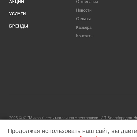
АКЦИИ
О компании
Новости
УСЛУГИ
Отзывы
БРЕНДЫ
Карьера
Контакты
2026 © © "Микрон" сеть магазинов электроники. ИП Белобородов 
исключительно информационный характер и ни при каких условиях
Продолжая использовать наш сайт, вы даете