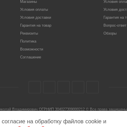
Магазины
Условия опл
Условия оплаты
Условия дост
Условия доставки
Гарантия на 
Гарантия на товар
Вопрос-ответ
Реквизиты
Обзоры
Политика
Возможности
Соглашение
Николай Владимирович ОГРНИП 304027309000212 © Все права защищены 
 не является публичной офертой
 согласие на обработку файлов cookie и