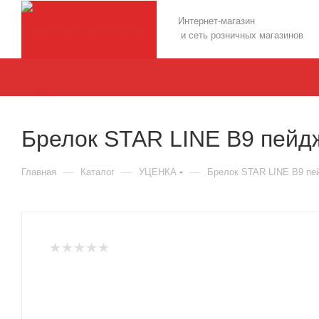
Интернет-магазин
и сеть розничных магазинов
Брелок STAR LINE В9 пейдж
—
—
—
Главная
Каталог
УЦЕНКА
Брелок STAR LINE В9 пей