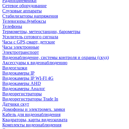
Радиоприемники
Сетевое оборудование
Слуховые аппараты
Стабилизаторы напряжения
Телевизоры.бумбоксы
Телефоны
Термометры, метеостанции, барометры
Усилитель сотового сигнала
Часы с GPS,смарт, детские
Часы электронные
Электротранспорт
Видеонаблюдение, системы контроля и охраны (скуд)
Аксессуары к видеонаблюдению
Видеоглазки
Видеокамеры IP
Видеокамеры IP WI-FI 4G
Видеокамеры AHD
Видеокамеры Аналог
Видеорегистраторы
Видеорегистраторы Trade In
Датчики скут
Домофоны и электромех. замки
Кабель для видеонаблюдения
Квадраторы, карты видеозахвата
Комплекты видеонаблюдения