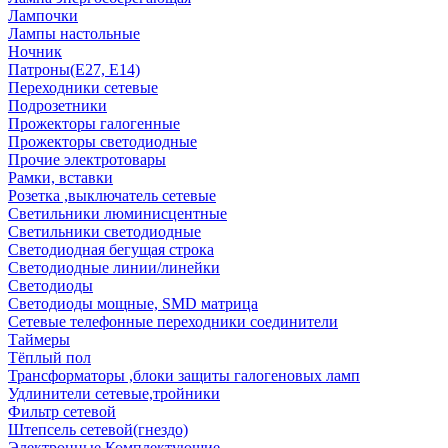
Лампочки
Лампы настольные
Ночник
Патроны(Е27, Е14)
Переходники сетевые
Подрозетники
Прожекторы галогенные
Прожекторы светодиодные
Прочие электротовары
Рамки, вставки
Розетка ,выключатель сетевые
Светильники люминисцентные
Светильники светодиодные
Светодиодная бегущая строка
Светодиодные линии/линейки
Светодиоды
Светодиоды мощные, SMD матрица
Сетевые телефонные переходники соединители
Таймеры
Тёплый пол
Трансформаторы ,блоки защиты галогеновых ламп
Удлинители сетевые,тройники
Фильтр сетевой
Штепсель сетевой(гнездо)
Электронные Комплектующие