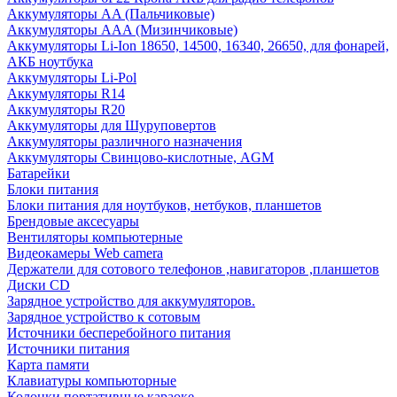
Аккумуляторы AA (Пальчиковые)
Аккумуляторы AAA (Мизинчиковые)
Аккумуляторы Li-Ion 18650, 14500, 16340, 26650, для фонарей,
АКБ ноутбука
Аккумуляторы Li-Pol
Аккумуляторы R14
Аккумуляторы R20
Аккумуляторы для Шуруповертов
Аккумуляторы различного назначения
Аккумуляторы Свинцово-кислотные, AGM
Батарейки
Блоки питания
Блоки питания для ноутбуков, нетбуков, планшетов
Брендовые аксесуары
Вентиляторы компьютерные
Видеокамеры Web camera
Держатели для сотового телефонов ,навигаторов ,планшетов
Диски CD
Зарядное устройство для аккумуляторов.
Зарядное устройство к сотовым
Источники бесперебойного питания
Источники питания
Карта памяти
Клавиатуры компьюторные
Колонки портативные караоке