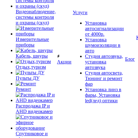
Видеонаблюдение,
Услуги
системы контроля
и охраны (скуд)
Установка
автосигнализации
от 4000р.
Измерительные
Установка
приборы
шумоизоляции в
авто
Кабель, шнуры
Студия автозвука,
Блог
Акции
установка
Отдых,туризм
автозвука
Студия автосвета,
Пульты ДУ
Тюнинг и ремонт
фар
Ремонт
Установка линз в
фары, Установка
led(лед) оптики
Распродажа IP и
AHD видеокамер
Спутниковое и