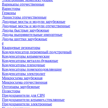
Варикапы отечественные
Варисторы
Герконы
Динисторы отечественные
Диодные мосты и модули зарубежные
Диодные мосты и модули отечественные
Диоды быстрые зарубежные
Диоды выпрямительные импортные
Диоды шоттки зарубежные
ё
Кварцевые резонаторы
Конденденсатор переменый подстрочный
Конденсаторы керамические
Конденсаторы металло-бумажные
Конденсаторы пленочные
Конденсаторы помехоподовляющие
Конденсаторы электролит
Микросхема зарубежная
Микросхема отечественная
Оптопары зарубежные
Позисторы
Предохранители для СВЧ
Предохранители керамич.стеклянные
Предохранители электронные