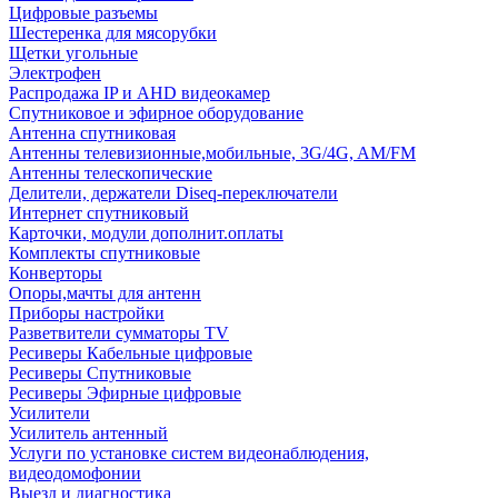
Цифровые разъемы
Шестеренка для мясорубки
Щетки угольные
Электрофен
Распродажа IP и AHD видеокамер
Спутниковое и эфирное оборудование
Антенна спутниковая
Антенны телевизионные,мобильные, 3G/4G, AM/FM
Антенны телескопические
Делители, держатели Diseq-переключатели
Интернет спутниковый
Карточки, модули дополнит.оплаты
Комплекты спутниковые
Конверторы
Опоры,мачты для антенн
Приборы настройки
Разветвители сумматоры TV
Ресиверы Кабельные цифровые
Ресиверы Спутниковые
Ресиверы Эфирные цифровые
Усилители
Усилитель антенный
Услуги по установке систем видеонаблюдения,
видеодомофонии
Выезд и диагностика