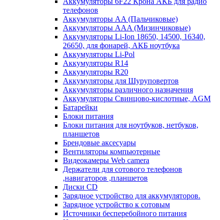
Аккумуляторы 6F22 Крона АКБ для радио
телефонов
Аккумуляторы AA (Пальчиковые)
Аккумуляторы AAA (Мизинчиковые)
Аккумуляторы Li-Ion 18650, 14500, 16340,
26650, для фонарей, АКБ ноутбука
Аккумуляторы Li-Pol
Аккумуляторы R14
Аккумуляторы R20
Аккумуляторы для Шуруповертов
Аккумуляторы различного назначения
Аккумуляторы Свинцово-кислотные, AGM
Батарейки
Блоки питания
Блоки питания для ноутбуков, нетбуков,
планшетов
Брендовые аксесуары
Вентиляторы компьютерные
Видеокамеры Web camera
Держатели для сотового телефонов
,навигаторов ,планшетов
Диски CD
Зарядное устройство для аккумуляторов.
Зарядное устройство к сотовым
Источники бесперебойного питания