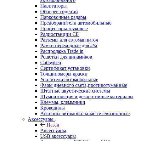
автомобильного
Навигаторы
Обогрев сидений
Парковочные радары
Предохранители автомобильные
Процессоры звуковые
Радиостанции СБ
Разъемы для автомагнитол
Рамки переходные для а/м
Распродажа Trade in
Решетки для динамиков
Сабвуфер
Сертификат установки
Толщиномеры краски
Усилители автомобильные
Фары дневного света,противотуманные
Штатные акустические системы
Шумоизоляция и декоративные материалы
Клеммы, клеммники
Крокодилы
Антенны автомобильные телевизионные
Аксессуары
Назад
Аксессуары
USB аксессуары