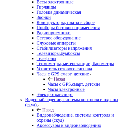
Весы электронные
Гирлянды
Головка динамическая
Звонки
Конструкторы, платы в сборе
Приборы бытового применения
Радиоприемники
Сетевое оборудование
Слуховые аппараты
Стабилизаторы напряжения
Телевизоры.бумбоксы
Телефоны
Термометры, метеостанции, барометры
Усилитель сотового сигнала
Часы с GPS,смарт, детские
Назад
Часы с GPS,смарт, детские
Часы электронные
Электротранспорт
Видеонаблюдение, системы контроля и охраны
(скуд)
Назад
Видеонаблюдение, системы контроля и
охраны (скуд)
Аксессуары к видеонаблюдению