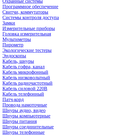
Охранные системы
Программное обеспечение
Свитчи, коммутаторы
Системы контроля доступа
Замки
Измерительные приборы
Головка измерительная
Мультиметры
Пирометр
Экологические тестеры
Эндоскопы
Кабель, шнуры
Кабель гофра, канал
Кабель микрофонный
Кабель низковольтный
Кабель радиочастотный
Кабель силовой 220В
Кабель телефонный
Патч-корд
Провода намоточные
Шнуры аудио, видео
Шнуры компьютерные
Шнуры питания
Шнуры соединительные
Шнуры телефонные