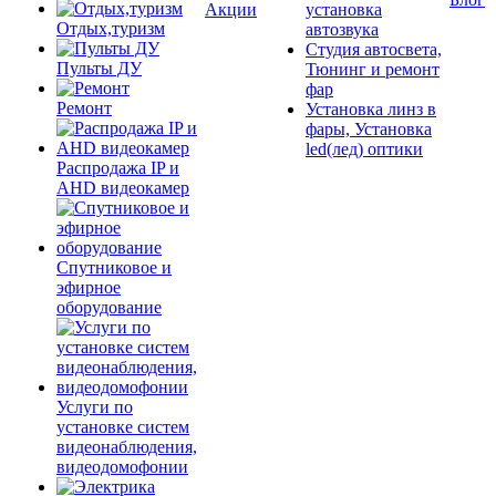
Акции
установка
Отдых,туризм
автозвука
Студия автосвета,
Пульты ДУ
Тюнинг и ремонт
фар
Ремонт
Установка линз в
фары, Установка
led(лед) оптики
Распродажа IP и
AHD видеокамер
Спутниковое и
эфирное
оборудование
Услуги по
установке систем
видеонаблюдения,
видеодомофонии