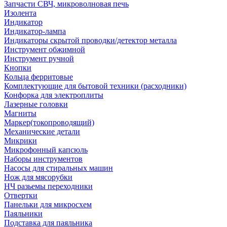
Запчасти СВЧ, микроволновая печь
Изолента
Индикатор
Индикатор-лампа
Индикаторы скрытой проводки/детектор металла
Инструмент обжимной
Инструмент ручной
Кнопки
Кольца ферритовые
Комплектующие для бытовой техники (расходники)
Конфорка для электроплиты
Лазерные головки
Магниты
Маркер(токопроводящий)
Механические детали
Микрики
Микрофонный капсюль
Наборы инструментов
Насосы для стиральных машин
Нож для мясорубки
НЧ разьемы переходники
Отвертки
Панельки для микросхем
Паяльники
Подставка для паяльника