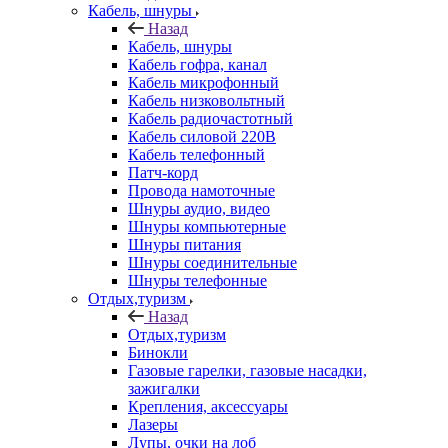
Кабель, шнуры
Назад
Кабель, шнуры
Кабель гофра, канал
Кабель микрофонный
Кабель низковольтный
Кабель радиочастотный
Кабель силовой 220В
Кабель телефонный
Патч-корд
Провода намоточные
Шнуры аудио, видео
Шнуры компьютерные
Шнуры питания
Шнуры соединительные
Шнуры телефонные
Отдых,туризм
Назад
Отдых,туризм
Бинокли
Газовые гарелки, газовые насадки,
зажигалки
Крепления, аксессуары
Лазеры
Лупы, очки на лоб