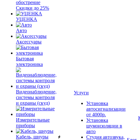
обострение
Скидки до 25%
УЦЕНКА
Авто
Аксессуары
Бытовая
электроника
Видеонаблюдение,
Услуги
системы контроля
и охраны (скуд)
Установка
автосигнализации
от 4000р.
Измерительные
Установка
приборы
шумоизоляции в
авто
Кабель, шнуры
Студия автозвука,
Блог