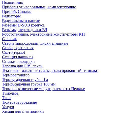
Подшипник
Приборы универсальные, комплектующие
Припой, Сплавы
Радиаторы
Радиолампы и панели
Разъёмы D-SUB корпуса
Разъёмы, переходники ВЧ
Робототехника, электронные конструкторы KIT
Сальник
Сверла,микродрелли, диски алмазные
Скобы, крепления
Скотч(термо)
Станция паяльная
Стяжки, площадки
Тарелка для СВЧ печей
Текстолит, макетные платы, фольгированный гетинакс
Терморегулятор
Термоусадочная трубка 1м
Термоусадочная трубка 100 мм
Термоэлектрические модули, элементы Пельтье
Тумблера
Тэны
Тюнера зарубежные
Услуги
Химия для электроники