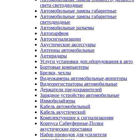
света светодиодные
Автомобильные лампы габаритные
Автомобильные лампы габаритные
светодиодные
Автомобильные разъемы
Автопарфюм
Автосигнализации
Акустические аксессуары
Антенны автомобильные
Антирадары
Услуги установки доп.оборудования в авто
Бортовые компьютеры
Брелки, чехлы
Видеокамеры автомобильные,мониторы
Видеорегистраторы автомобильные
Держатели предохранителей
Зарядное устройство автомобильные
Иммобилайзеры
Кабель автомобильный
Кабель акустический
Комплектующие к сигнализациям
Корпуса Сабвуферные,Полки
акустические,проставки
Набор проводов для усилителя