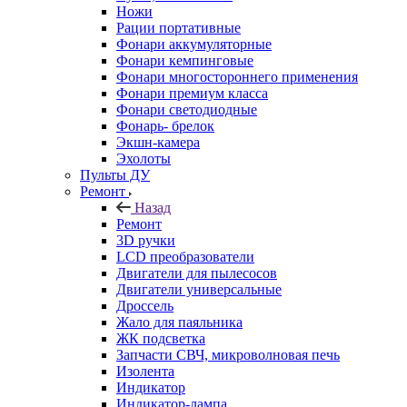
Ножи
Рации портативные
Фонари аккумуляторные
Фонари кемпинговые
Фонари многостороннего применения
Фонари премиум класса
Фонари светодиодные
Фонарь- брелок
Экшн-камера
Эхолоты
Пульты ДУ
Ремонт
Назад
Ремонт
3D ручки
LCD преобразователи
Двигатели для пылесосов
Двигатели универсальные
Дроссель
Жало для паяльника
ЖК подсветка
Запчасти СВЧ, микроволновая печь
Изолента
Индикатор
Индикатор-лампа