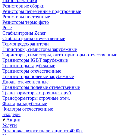
Пьезо-электрики
Резисторные сборки
Резисторы переменные подстроечные
Резисторы постоянные
Резисторы термо-фото
Реле
Стабилитроны Zener
Стабилитроны отечественные
Термопредохранители
Тиристоры, симисторы зарубежные
Тиристоры, симисторы, оптотиристоры отечественные
Транзисторы IGBT зарубежные
Транзисторы зарубежные
Транзисторы отечественные
Транзисторы полевые зарубежные
Диоды отечественные
Транзисторы полевые отечественные
Трансформаторы строчные заруб.
Трансформаторы строчные отеч.
Фильтры зарубежные
Фильтры отечественные
Экодеры
Акции
Услуги
Установка автосигнализации от 4000р.