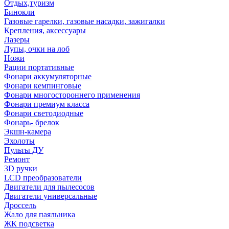
Отдых,туризм
Бинокли
Газовые гарелки, газовые насадки, зажигалки
Крепления, аксессуары
Лазеры
Лупы, очки на лоб
Ножи
Рации портативные
Фонари аккумуляторные
Фонари кемпинговые
Фонари многостороннего применения
Фонари премиум класса
Фонари светодиодные
Фонарь- брелок
Экшн-камера
Эхолоты
Пульты ДУ
Ремонт
3D ручки
LCD преобразователи
Двигатели для пылесосов
Двигатели универсальные
Дроссель
Жало для паяльника
ЖК подсветка