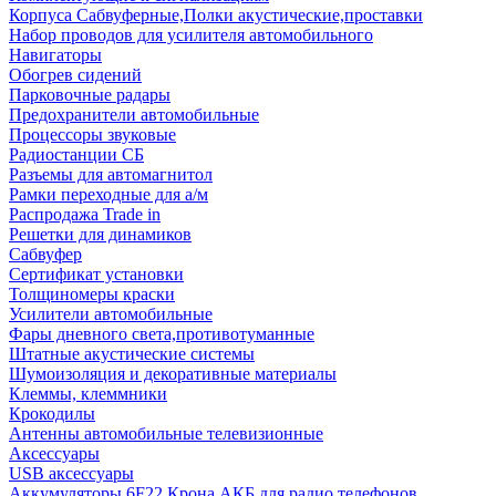
Корпуса Сабвуферные,Полки акустические,проставки
Набор проводов для усилителя автомобильного
Навигаторы
Обогрев сидений
Парковочные радары
Предохранители автомобильные
Процессоры звуковые
Радиостанции СБ
Разъемы для автомагнитол
Рамки переходные для а/м
Распродажа Trade in
Решетки для динамиков
Сабвуфер
Сертификат установки
Толщиномеры краски
Усилители автомобильные
Фары дневного света,противотуманные
Штатные акустические системы
Шумоизоляция и декоративные материалы
Клеммы, клеммники
Крокодилы
Антенны автомобильные телевизионные
Аксессуары
USB аксессуары
Аккумуляторы 6F22 Крона АКБ для радио телефонов