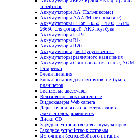
Аккумуляторы 6F22 Крона АКБ для радио
телефонов
Аккумуляторы AA (Пальчиковые)
Аккумуляторы AAA (Мизинчиковые)
Аккумуляторы Li-Ion 18650, 14500, 16340,
26650, для фонарей, АКБ ноутбука
Аккумуляторы Li-Pol
Аккумуляторы R14
Аккумуляторы R20
Аккумуляторы для Шуруповертов
Аккумуляторы различного назначения
Аккумуляторы Свинцово-кислотные, AGM
Батарейки
Блоки питания
Блоки питания для ноутбуков, нетбуков,
планшетов
Брендовые аксесуары
Вентиляторы компьютерные
Видеокамеры Web camera
Держатели для сотового телефонов
,навигаторов ,планшетов
Диски CD
Зарядное устройство для аккумуляторов.
Зарядное устройство к сотовым
Источники бесперебойного питания