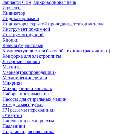
Запчасти СВЧ, микроволновая печь
Изолента
Индикатор
Индикатор-лампа
Индикаторы скрытой проводки/детектор металла
Инструмент обжимной
Инструмент ручной
Кнопки
Кольца ферритовые
Комплектующие для бытовой техники (расходники)
Конфорка для электроплиты
Лазерные головки
Магниты
Маркер(токопроводящий)
Механические детали
Микрики
Микрофонный капсюль
Наборы инструментов
Насосы для стиральных машин
Нож для мясорубки
НЧ разьемы переходники
Отвертки
Панельки для микросхем
Паяльники
Подставка для паяльника