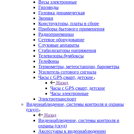
Весы электронные
Гирлянды
Головка динамическая
Звонки
Конструкторы, платы в сборе
Приборы бытового применения
Радиоприемники
Сетевое оборудование
Слуховые аппараты
Стабилизаторы напряжения
Телевизоры.бумбоксы
Телефоны
Термометры, метеостанции, барометры
Усилитель сотового сигнала
Часы с GPS,смарт, детские
Назад
Часы с GPS,смарт, детские
Часы электронные
Электротранспорт
Видеонаблюдение, системы контроля и охраны
(скуд)
Назад
Видеонаблюдение, системы контроля и
охраны (скуд)
Аксессуары к видеонаблюдению