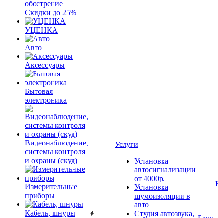
обострение
Скидки до 25%
УЦЕНКА
Авто
Аксессуары
Бытовая
электроника
Видеонаблюдение,
Услуги
системы контроля
и охраны (скуд)
Установка
автосигнализации
от 4000р.
Измерительные
Установка
приборы
шумоизоляции в
авто
Кабель, шнуры
Студия автозвука,
Блог