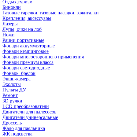
Отдых,туризм
Бинокли
Газовые гарелки, газовые насадки, зажигалки
Крепления, аксессуары
Лазеры
Лупы, очки на лоб
Ножи
Рации портативные
Фонари аккумуляторные
Фонари кемпинговые
Фонари многостороннего применения
Фонари премиум класса
Фонари светодиодные
Фонарь- брелок
Экшн-камера
Эхолоты
Пульты ДУ
Ремонт
3D ручки
LCD преобразователи
Двигатели для пылесосов
Двигатели универсальные
Дроссель
Жало для паяльника
ЖК подсветка