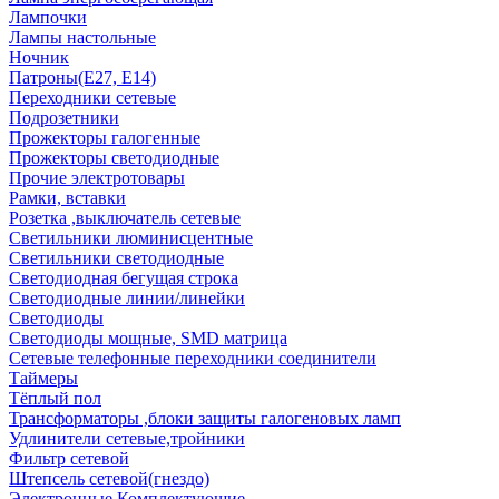
Лампочки
Лампы настольные
Ночник
Патроны(Е27, Е14)
Переходники сетевые
Подрозетники
Прожекторы галогенные
Прожекторы светодиодные
Прочие электротовары
Рамки, вставки
Розетка ,выключатель сетевые
Светильники люминисцентные
Светильники светодиодные
Светодиодная бегущая строка
Светодиодные линии/линейки
Светодиоды
Светодиоды мощные, SMD матрица
Сетевые телефонные переходники соединители
Таймеры
Тёплый пол
Трансформаторы ,блоки защиты галогеновых ламп
Удлинители сетевые,тройники
Фильтр сетевой
Штепсель сетевой(гнездо)
Электронные Комплектующие