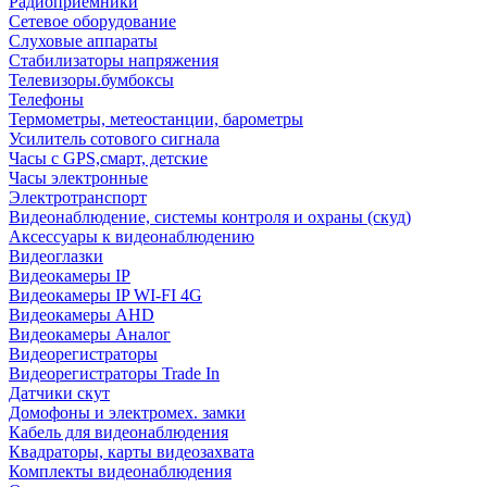
Радиоприемники
Сетевое оборудование
Слуховые аппараты
Стабилизаторы напряжения
Телевизоры.бумбоксы
Телефоны
Термометры, метеостанции, барометры
Усилитель сотового сигнала
Часы с GPS,смарт, детские
Часы электронные
Электротранспорт
Видеонаблюдение, системы контроля и охраны (скуд)
Аксессуары к видеонаблюдению
Видеоглазки
Видеокамеры IP
Видеокамеры IP WI-FI 4G
Видеокамеры AHD
Видеокамеры Аналог
Видеорегистраторы
Видеорегистраторы Trade In
Датчики скут
Домофоны и электромех. замки
Кабель для видеонаблюдения
Квадраторы, карты видеозахвата
Комплекты видеонаблюдения