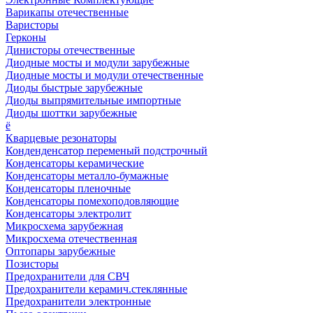
Варикапы отечественные
Варисторы
Герконы
Динисторы отечественные
Диодные мосты и модули зарубежные
Диодные мосты и модули отечественные
Диоды быстрые зарубежные
Диоды выпрямительные импортные
Диоды шоттки зарубежные
ё
Кварцевые резонаторы
Конденденсатор переменый подстрочный
Конденсаторы керамические
Конденсаторы металло-бумажные
Конденсаторы пленочные
Конденсаторы помехоподовляющие
Конденсаторы электролит
Микросхема зарубежная
Микросхема отечественная
Оптопары зарубежные
Позисторы
Предохранители для СВЧ
Предохранители керамич.стеклянные
Предохранители электронные