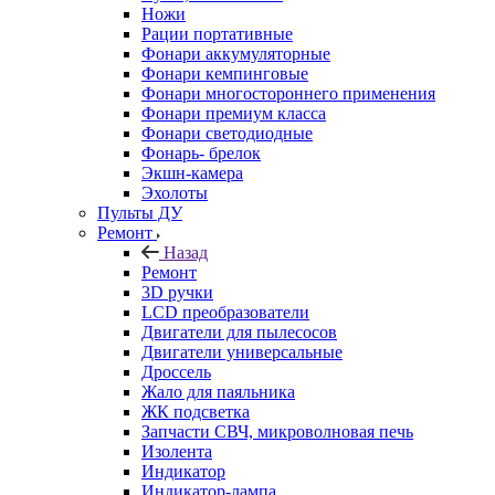
Ножи
Рации портативные
Фонари аккумуляторные
Фонари кемпинговые
Фонари многостороннего применения
Фонари премиум класса
Фонари светодиодные
Фонарь- брелок
Экшн-камера
Эхолоты
Пульты ДУ
Ремонт
Назад
Ремонт
3D ручки
LCD преобразователи
Двигатели для пылесосов
Двигатели универсальные
Дроссель
Жало для паяльника
ЖК подсветка
Запчасти СВЧ, микроволновая печь
Изолента
Индикатор
Индикатор-лампа