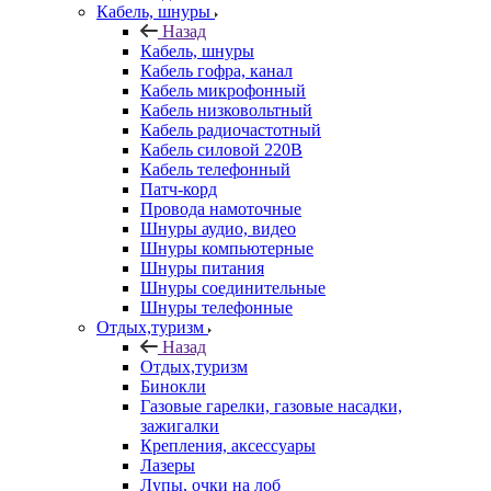
Кабель, шнуры
Назад
Кабель, шнуры
Кабель гофра, канал
Кабель микрофонный
Кабель низковольтный
Кабель радиочастотный
Кабель силовой 220В
Кабель телефонный
Патч-корд
Провода намоточные
Шнуры аудио, видео
Шнуры компьютерные
Шнуры питания
Шнуры соединительные
Шнуры телефонные
Отдых,туризм
Назад
Отдых,туризм
Бинокли
Газовые гарелки, газовые насадки,
зажигалки
Крепления, аксессуары
Лазеры
Лупы, очки на лоб