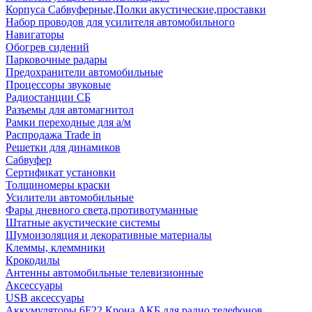
Корпуса Сабвуферные,Полки акустические,проставки
Набор проводов для усилителя автомобильного
Навигаторы
Обогрев сидений
Парковочные радары
Предохранители автомобильные
Процессоры звуковые
Радиостанции СБ
Разъемы для автомагнитол
Рамки переходные для а/м
Распродажа Trade in
Решетки для динамиков
Сабвуфер
Сертификат установки
Толщиномеры краски
Усилители автомобильные
Фары дневного света,противотуманные
Штатные акустические системы
Шумоизоляция и декоративные материалы
Клеммы, клеммники
Крокодилы
Антенны автомобильные телевизионные
Аксессуары
USB аксессуары
Аккумуляторы 6F22 Крона АКБ для радио телефонов