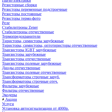
Пьезо-электрики
Резисторные сборки
Резисторы переменные подстроечные
Резисторы постоянные
Резисторы термо-фото
Реле
Стабилитроны Zener
Стабилитроны отечественные
Термопредохранители
Тиристоры, симисторы зарубежные
Тиристоры, симисторы, оптотиристоры отечественные
Транзисторы IGBT зарубежные
Транзисторы зарубежные
Транзисторы отечественные
Транзисторы полевые зарубежные
Диоды отечественные
Транзисторы полевые отечественные
Трансформаторы строчные заруб.
Трансформаторы строчные отеч.
Фильтры зарубежные
Фильтры отечественные
Экодеры
Акции
Услуги
Установка автосигнализации от 4000р.