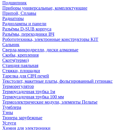
Подшипник
Приборы универсальные, комплектующие
Припой, Сплавы
Радиаторы
Радиолампы и панели
Разъёмы D-SUB корпуса
Разъёмы, переходники ВЧ
Робототехника, электронные конструкторы KIT
Сальник
Сверла,микродрелли, диски алмазные
Скобы, крепления
Скотч(термо)
Станция паяльная
Стяжки, площадки
Тарелка для СВЧ печей
Текстолит, макетные платы, фольгированный гетинакс
Терморегулятор
Термоусадочная трубка 1м
Термоусадочная трубка 100 мм
Термоэлектрические модули, элементы Пельтье
Тумблера
Тэны
Тюнера зарубежные
Услуги
Химия для электроники