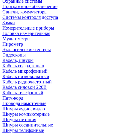
Охранные системы
Программное обеспечение
Свитчи, коммутаторы
Системы контроля доступа
Замки
Измерительные приборы
Головка измерительная
Мультиметры
Пирометр
Экологические тестеры
Эндоскопы
Кабель, шнуры
Кабель гофра, канал
Кабель микрофонный
Кабель низковольтный
Кабель радиочастотный
Кабель силовой 220В
Кабель телефонный
Патч-корд
Провода намоточные
Шнуры аудио, видео
Шнуры компьютерные
Шнуры питания
Шнуры соединительные
Шнуры телефонные