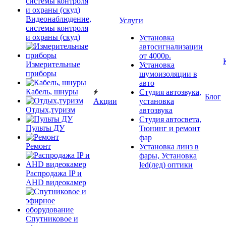
Видеонаблюдение,
Услуги
системы контроля
и охраны (скуд)
Установка
автосигнализации
от 4000р.
Измерительные
Установка
приборы
шумоизоляции в
авто
Кабель, шнуры
Студия автозвука,
Блог
Акции
установка
Отдых,туризм
автозвука
Студия автосвета,
Пульты ДУ
Тюнинг и ремонт
фар
Ремонт
Установка линз в
фары, Установка
led(лед) оптики
Распродажа IP и
AHD видеокамер
Спутниковое и