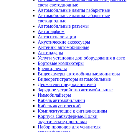
света светодиодные
Автомобильные лампы габаритные
Автомобильные лампы габаритные
светодиодные
Автомобильные разъемы
Автопарфюм
Автосигнализации
Акустические аксессуары
Антенны автомобильные
Антирадары
Услуги установки доп.оборудования в авто
Бортовые компьютеры
Брелки, чехлы
Видеокамеры автомобильные,мониторы
Видеорегистраторы автомобильные
Держатели предохранителей
Зарядное устройство автомобильные
Иммобилайзеры
Кабель автомобильный
Кабель акустический
Комплектующие к сигнализациям
Корпуса Сабвуферные,Полки
акустические,проставки
Набор проводов для усилителя