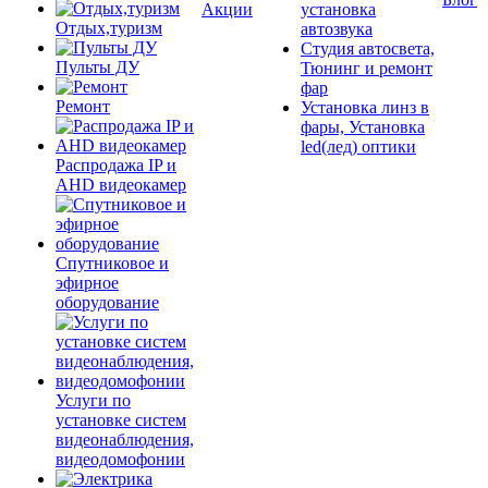
Акции
установка
Отдых,туризм
автозвука
Студия автосвета,
Пульты ДУ
Тюнинг и ремонт
фар
Ремонт
Установка линз в
фары, Установка
led(лед) оптики
Распродажа IP и
AHD видеокамер
Спутниковое и
эфирное
оборудование
Услуги по
установке систем
видеонаблюдения,
видеодомофонии