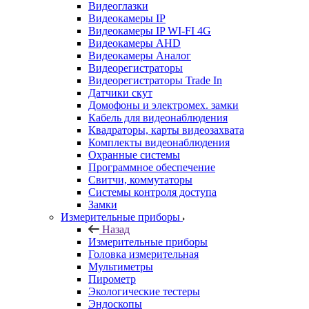
Видеоглазки
Видеокамеры IP
Видеокамеры IP WI-FI 4G
Видеокамеры AHD
Видеокамеры Аналог
Видеорегистраторы
Видеорегистраторы Trade In
Датчики скут
Домофоны и электромех. замки
Кабель для видеонаблюдения
Квадраторы, карты видеозахвата
Комплекты видеонаблюдения
Охранные системы
Программное обеспечение
Свитчи, коммутаторы
Системы контроля доступа
Замки
Измерительные приборы
Назад
Измерительные приборы
Головка измерительная
Мультиметры
Пирометр
Экологические тестеры
Эндоскопы