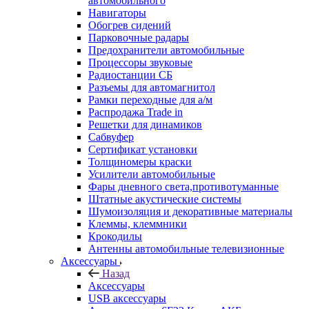
автомобильного
Навигаторы
Обогрев сидений
Парковочные радары
Предохранители автомобильные
Процессоры звуковые
Радиостанции СБ
Разъемы для автомагнитол
Рамки переходные для а/м
Распродажа Trade in
Решетки для динамиков
Сабвуфер
Сертификат установки
Толщиномеры краски
Усилители автомобильные
Фары дневного света,противотуманные
Штатные акустические системы
Шумоизоляция и декоративные материалы
Клеммы, клеммники
Крокодилы
Антенны автомобильные телевизионные
Аксессуары
Назад
Аксессуары
USB аксессуары