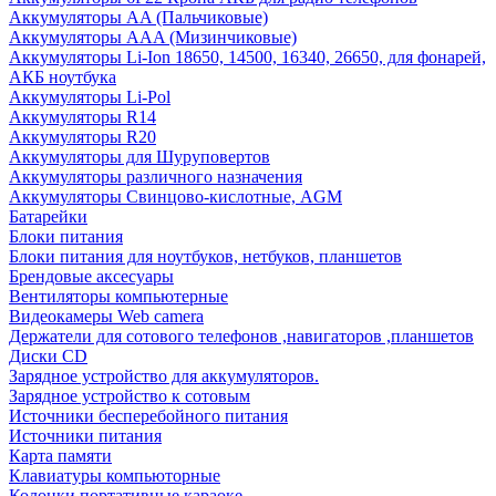
Аккумуляторы AA (Пальчиковые)
Аккумуляторы AAA (Мизинчиковые)
Аккумуляторы Li-Ion 18650, 14500, 16340, 26650, для фонарей,
АКБ ноутбука
Аккумуляторы Li-Pol
Аккумуляторы R14
Аккумуляторы R20
Аккумуляторы для Шуруповертов
Аккумуляторы различного назначения
Аккумуляторы Свинцово-кислотные, AGM
Батарейки
Блоки питания
Блоки питания для ноутбуков, нетбуков, планшетов
Брендовые аксесуары
Вентиляторы компьютерные
Видеокамеры Web camera
Держатели для сотового телефонов ,навигаторов ,планшетов
Диски CD
Зарядное устройство для аккумуляторов.
Зарядное устройство к сотовым
Источники бесперебойного питания
Источники питания
Карта памяти
Клавиатуры компьюторные
Колонки портативные караоке