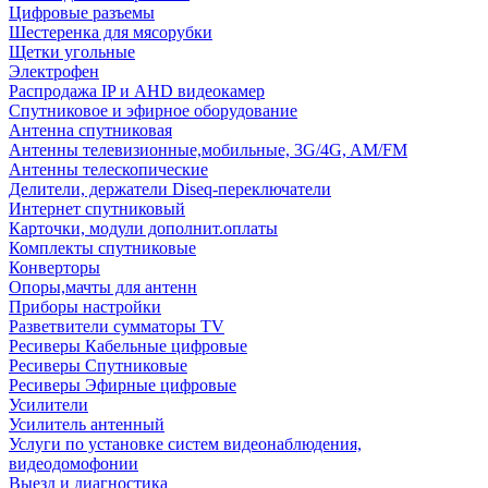
Цифровые разъемы
Шестеренка для мясорубки
Щетки угольные
Электрофен
Распродажа IP и AHD видеокамер
Спутниковое и эфирное оборудование
Антенна спутниковая
Антенны телевизионные,мобильные, 3G/4G, AM/FM
Антенны телескопические
Делители, держатели Diseq-переключатели
Интернет спутниковый
Карточки, модули дополнит.оплаты
Комплекты спутниковые
Конверторы
Опоры,мачты для антенн
Приборы настройки
Разветвители сумматоры TV
Ресиверы Кабельные цифровые
Ресиверы Спутниковые
Ресиверы Эфирные цифровые
Усилители
Усилитель антенный
Услуги по установке систем видеонаблюдения,
видеодомофонии
Выезд и диагностика