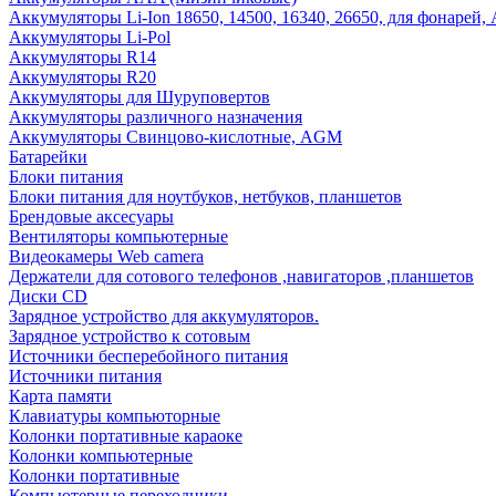
Аккумуляторы Li-Ion 18650, 14500, 16340, 26650, для фонарей,
Аккумуляторы Li-Pol
Аккумуляторы R14
Аккумуляторы R20
Аккумуляторы для Шуруповертов
Аккумуляторы различного назначения
Аккумуляторы Свинцово-кислотные, AGM
Батарейки
Блоки питания
Блоки питания для ноутбуков, нетбуков, планшетов
Брендовые аксесуары
Вентиляторы компьютерные
Видеокамеры Web camera
Держатели для сотового телефонов ,навигаторов ,планшетов
Диски CD
Зарядное устройство для аккумуляторов.
Зарядное устройство к сотовым
Источники бесперебойного питания
Источники питания
Карта памяти
Клавиатуры компьюторные
Колонки портативные караоке
Колонки компьютерные
Колонки портативные
Компьютерные переходники