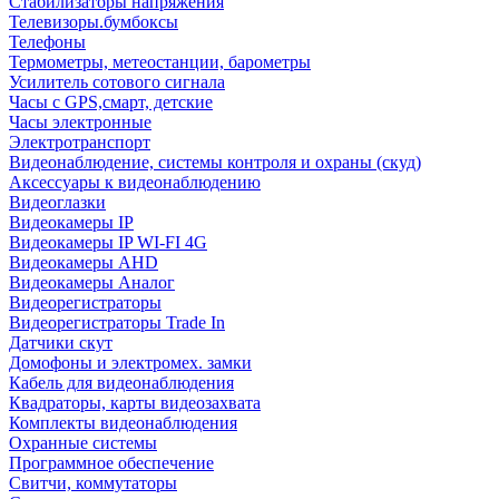
Стабилизаторы напряжения
Телевизоры.бумбоксы
Телефоны
Термометры, метеостанции, барометры
Усилитель сотового сигнала
Часы с GPS,смарт, детские
Часы электронные
Электротранспорт
Видеонаблюдение, системы контроля и охраны (скуд)
Аксессуары к видеонаблюдению
Видеоглазки
Видеокамеры IP
Видеокамеры IP WI-FI 4G
Видеокамеры AHD
Видеокамеры Аналог
Видеорегистраторы
Видеорегистраторы Trade In
Датчики скут
Домофоны и электромех. замки
Кабель для видеонаблюдения
Квадраторы, карты видеозахвата
Комплекты видеонаблюдения
Охранные системы
Программное обеспечение
Свитчи, коммутаторы