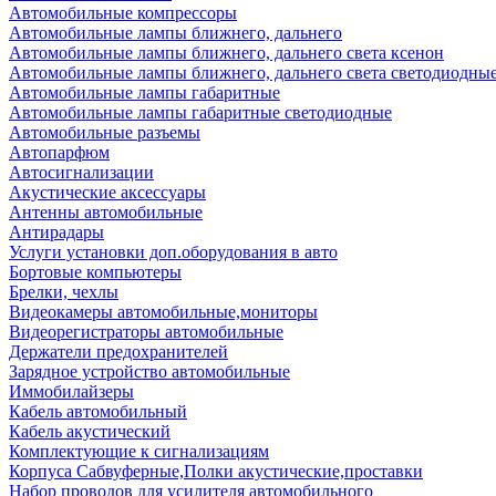
Автомобильные компрессоры
Автомобильные лампы ближнего, дальнего
Автомобильные лампы ближнего, дальнего света ксенон
Автомобильные лампы ближнего, дальнего света светодиодны
Автомобильные лампы габаритные
Автомобильные лампы габаритные светодиодные
Автомобильные разъемы
Автопарфюм
Автосигнализации
Акустические аксессуары
Антенны автомобильные
Антирадары
Услуги установки доп.оборудования в авто
Бортовые компьютеры
Брелки, чехлы
Видеокамеры автомобильные,мониторы
Видеорегистраторы автомобильные
Держатели предохранителей
Зарядное устройство автомобильные
Иммобилайзеры
Кабель автомобильный
Кабель акустический
Комплектующие к сигнализациям
Корпуса Сабвуферные,Полки акустические,проставки
Набор проводов для усилителя автомобильного