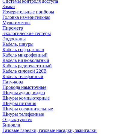
Системы контроля доступа
Замки
Измерительные приборы
Головка измерительная
Мультиметры
Пирометр
Экологические тестеры
Эндоскопы
Кабель, шнуры
Кабель гофра, канал
Кабель микрофонный
Кабель низковольтный
Кабель радиочастотный
Кабель силовой 220В
Кабель телефонный
Патч-корд
Провода намоточные
Шнуры аудио, видео
Шнуры компьютерные
Шнуры питания
Шнуры соединительные
Шнуры телефонные
Отдых,туризм
Бинокли
Газовые гарелки, газовые насадки, зажигалки