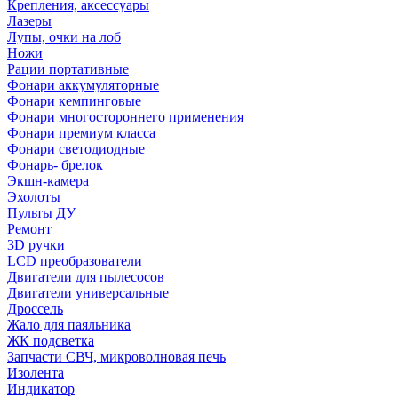
Крепления, аксессуары
Лазеры
Лупы, очки на лоб
Ножи
Рации портативные
Фонари аккумуляторные
Фонари кемпинговые
Фонари многостороннего применения
Фонари премиум класса
Фонари светодиодные
Фонарь- брелок
Экшн-камера
Эхолоты
Пульты ДУ
Ремонт
3D ручки
LCD преобразователи
Двигатели для пылесосов
Двигатели универсальные
Дроссель
Жало для паяльника
ЖК подсветка
Запчасти СВЧ, микроволновая печь
Изолента
Индикатор