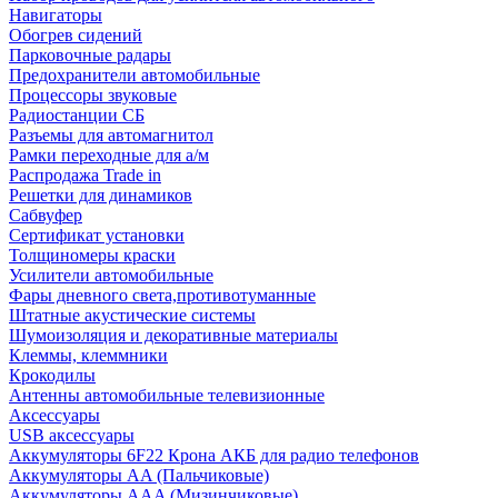
Навигаторы
Обогрев сидений
Парковочные радары
Предохранители автомобильные
Процессоры звуковые
Радиостанции СБ
Разъемы для автомагнитол
Рамки переходные для а/м
Распродажа Trade in
Решетки для динамиков
Сабвуфер
Сертификат установки
Толщиномеры краски
Усилители автомобильные
Фары дневного света,противотуманные
Штатные акустические системы
Шумоизоляция и декоративные материалы
Клеммы, клеммники
Крокодилы
Антенны автомобильные телевизионные
Аксессуары
USB аксессуары
Аккумуляторы 6F22 Крона АКБ для радио телефонов
Аккумуляторы AA (Пальчиковые)
Аккумуляторы AAA (Мизинчиковые)