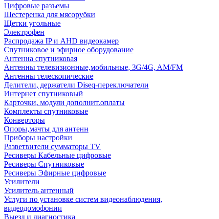
Цифровые разъемы
Шестеренка для мясорубки
Щетки угольные
Электрофен
Распродажа IP и AHD видеокамер
Спутниковое и эфирное оборудование
Антенна спутниковая
Антенны телевизионные,мобильные, 3G/4G, AM/FM
Антенны телескопические
Делители, держатели Diseq-переключатели
Интернет спутниковый
Карточки, модули дополнит.оплаты
Комплекты спутниковые
Конверторы
Опоры,мачты для антенн
Приборы настройки
Разветвители сумматоры TV
Ресиверы Кабельные цифровые
Ресиверы Спутниковые
Ресиверы Эфирные цифровые
Усилители
Усилитель антенный
Услуги по установке систем видеонаблюдения,
видеодомофонии
Выезд и диагностика