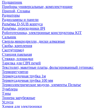
Подшипник
Приборы универсальные, комплектующие
Припой, Сплавы
Радиаторы
Радиолампы и панели
Разъёмы D-SUB корпуса
Разъёмы, переходники ВЧ
Робототехника, электронные конструкторы KIT
Сальник
Сверла,микродрелли, диски алмазные
Скобы, крепления
Скотч(термо)
Станция паяльная
Стяжки, площадки
Тарелка для СВЧ печей
Текстолит, макетные платы, фольгированный гетинакс
Терморегулятор
Термоусадочная трубка 1м
Термоусадочная трубка 100 мм
Термоэлектрические модули, элементы Пельтье
Тумблера
Тэны
Тюнера зарубежные
Услуги
Химия для электроники