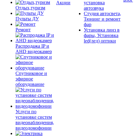
Акции
установка
Отдых,туризм
автозвука
Студия автосвета,
Пульты ДУ
Тюнинг и ремонт
фар
Ремонт
Установка линз в
фары, Установка
led(лед) оптики
Распродажа IP и
AHD видеокамер
Спутниковое и
эфирное
оборудование
Услуги по
установке систем
видеонаблюдения,
видеодомофонии