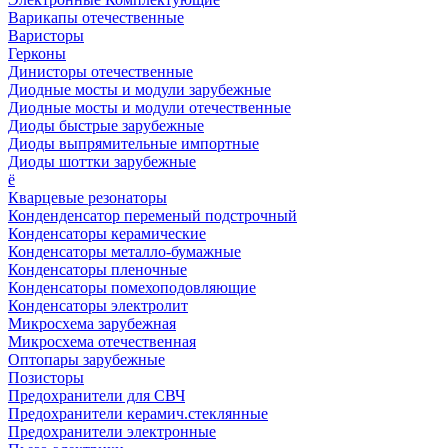
Варикапы отечественные
Варисторы
Герконы
Динисторы отечественные
Диодные мосты и модули зарубежные
Диодные мосты и модули отечественные
Диоды быстрые зарубежные
Диоды выпрямительные импортные
Диоды шоттки зарубежные
ё
Кварцевые резонаторы
Конденденсатор переменый подстрочный
Конденсаторы керамические
Конденсаторы металло-бумажные
Конденсаторы пленочные
Конденсаторы помехоподовляющие
Конденсаторы электролит
Микросхема зарубежная
Микросхема отечественная
Оптопары зарубежные
Позисторы
Предохранители для СВЧ
Предохранители керамич.стеклянные
Предохранители электронные