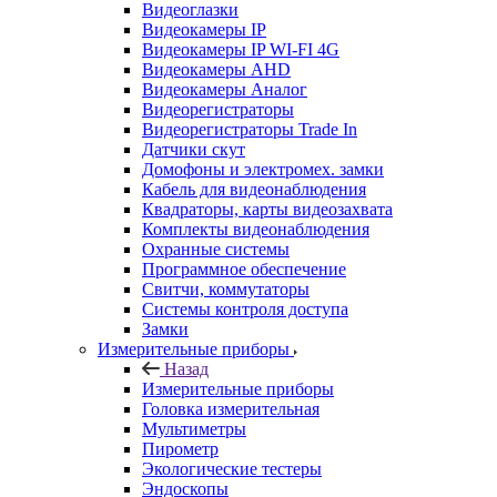
Видеоглазки
Видеокамеры IP
Видеокамеры IP WI-FI 4G
Видеокамеры AHD
Видеокамеры Аналог
Видеорегистраторы
Видеорегистраторы Trade In
Датчики скут
Домофоны и электромех. замки
Кабель для видеонаблюдения
Квадраторы, карты видеозахвата
Комплекты видеонаблюдения
Охранные системы
Программное обеспечение
Свитчи, коммутаторы
Системы контроля доступа
Замки
Измерительные приборы
Назад
Измерительные приборы
Головка измерительная
Мультиметры
Пирометр
Экологические тестеры
Эндоскопы