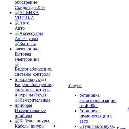
обострение
Скидки до 25%
УЦЕНКА
Авто
Аксессуары
Бытовая
электроника
Видеонаблюдение,
Услуги
системы контроля
и охраны (скуд)
Установка
автосигнализации
от 4000р.
Измерительные
Установка
приборы
шумоизоляции в
авто
Кабель, шнуры
Студия автозвука,
Блог