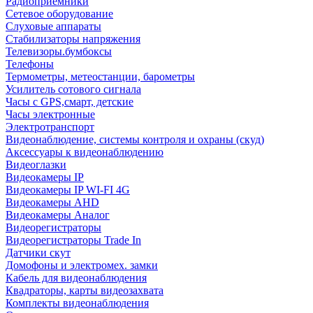
Радиоприемники
Сетевое оборудование
Слуховые аппараты
Стабилизаторы напряжения
Телевизоры.бумбоксы
Телефоны
Термометры, метеостанции, барометры
Усилитель сотового сигнала
Часы с GPS,смарт, детские
Часы электронные
Электротранспорт
Видеонаблюдение, системы контроля и охраны (скуд)
Аксессуары к видеонаблюдению
Видеоглазки
Видеокамеры IP
Видеокамеры IP WI-FI 4G
Видеокамеры AHD
Видеокамеры Аналог
Видеорегистраторы
Видеорегистраторы Trade In
Датчики скут
Домофоны и электромех. замки
Кабель для видеонаблюдения
Квадраторы, карты видеозахвата
Комплекты видеонаблюдения