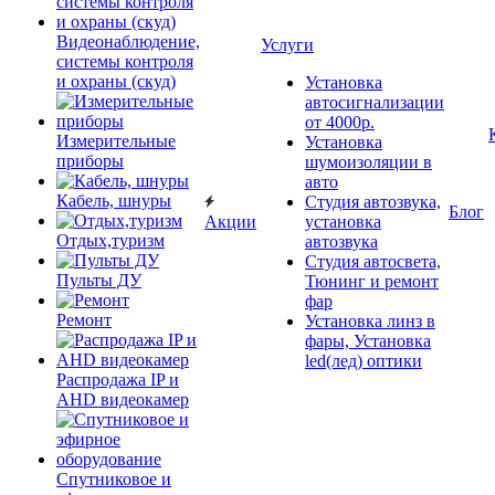
Видеонаблюдение,
Услуги
системы контроля
и охраны (скуд)
Установка
автосигнализации
от 4000р.
Измерительные
Установка
приборы
шумоизоляции в
авто
Кабель, шнуры
Студия автозвука,
Блог
Акции
установка
Отдых,туризм
автозвука
Студия автосвета,
Пульты ДУ
Тюнинг и ремонт
фар
Ремонт
Установка линз в
фары, Установка
led(лед) оптики
Распродажа IP и
AHD видеокамер
Спутниковое и