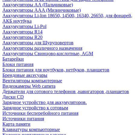
Аккумуляторы AA (Пальчиковые)
Аккумуляторы AAA (Мизинчиковые)
Аккумуляторы Li-Ion 18650, 14500, 16340, 26650, для фонарей,
АКБ ноутбука
Аккумуляторы Li-Pol
Аккумуляторы R14
Аккумуляторы R20
Аккумуляторы для Шуруповертов
Аккумуляторы различного назначения
Аккумуляторы Свинцово-кислотные, AGM
Батарейки
Блоки питания
Блоки питания для ноутбуков, нетбуков, планшетов
Брендовые аксесуары
Вентиляторы компьютерные
Видеокамеры Web camera
Держатели для сотового телефонов ,навигаторов ,планшетов
Диски CD
Зарядное устройство для аккумуляторов.
Зарядное устройство к сотовым
Источники бесперебойного питания
Источники питания
Карта памяти
Клавиатуры компьюторные
Колонки портативные караоке