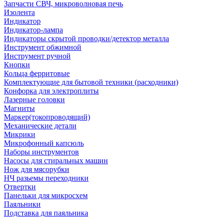
Запчасти СВЧ, микроволновая печь
Изолента
Индикатор
Индикатор-лампа
Индикаторы скрытой проводки/детектор металла
Инструмент обжимной
Инструмент ручной
Кнопки
Кольца ферритовые
Комплектующие для бытовой техники (расходники)
Конфорка для электроплиты
Лазерные головки
Магниты
Маркер(токопроводящий)
Механические детали
Микрики
Микрофонный капсюль
Наборы инструментов
Насосы для стиральных машин
Нож для мясорубки
НЧ разьемы переходники
Отвертки
Панельки для микросхем
Паяльники
Подставка для паяльника