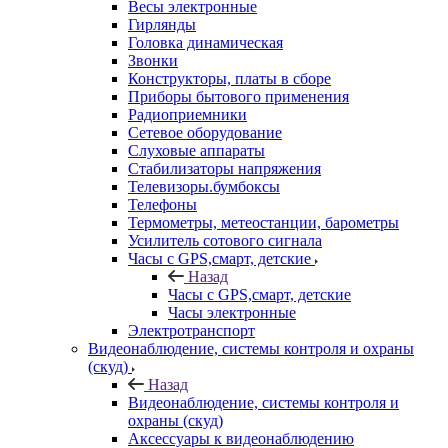
Весы электронные
Гирлянды
Головка динамическая
Звонки
Конструкторы, платы в сборе
Приборы бытового применения
Радиоприемники
Сетевое оборудование
Слуховые аппараты
Стабилизаторы напряжения
Телевизоры.бумбоксы
Телефоны
Термометры, метеостанции, барометры
Усилитель сотового сигнала
Часы с GPS,смарт, детские
Назад
Часы с GPS,смарт, детские
Часы электронные
Электротранспорт
Видеонаблюдение, системы контроля и охраны
(скуд)
Назад
Видеонаблюдение, системы контроля и
охраны (скуд)
Аксессуары к видеонаблюдению