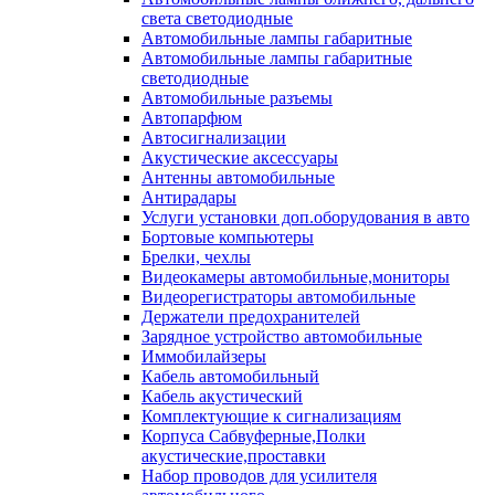
света светодиодные
Автомобильные лампы габаритные
Автомобильные лампы габаритные
светодиодные
Автомобильные разъемы
Автопарфюм
Автосигнализации
Акустические аксессуары
Антенны автомобильные
Антирадары
Услуги установки доп.оборудования в авто
Бортовые компьютеры
Брелки, чехлы
Видеокамеры автомобильные,мониторы
Видеорегистраторы автомобильные
Держатели предохранителей
Зарядное устройство автомобильные
Иммобилайзеры
Кабель автомобильный
Кабель акустический
Комплектующие к сигнализациям
Корпуса Сабвуферные,Полки
акустические,проставки
Набор проводов для усилителя