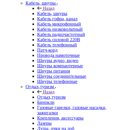
Кабель, шнуры
Назад
Кабель, шнуры
Кабель гофра, канал
Кабель микрофонный
Кабель низковольтный
Кабель радиочастотный
Кабель силовой 220В
Кабель телефонный
Патч-корд
Провода намоточные
Шнуры аудио, видео
Шнуры компьютерные
Шнуры питания
Шнуры соединительные
Шнуры телефонные
Отдых,туризм
Назад
Отдых,туризм
Бинокли
Газовые гарелки, газовые насадки,
зажигалки
Крепления, аксессуары
Лазеры
Лупы, очки на лоб