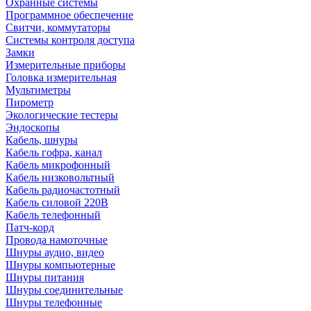
Охранные системы
Программное обеспечение
Свитчи, коммутаторы
Системы контроля доступа
Замки
Измерительные приборы
Головка измерительная
Мультиметры
Пирометр
Экологические тестеры
Эндоскопы
Кабель, шнуры
Кабель гофра, канал
Кабель микрофонный
Кабель низковольтный
Кабель радиочастотный
Кабель силовой 220В
Кабель телефонный
Патч-корд
Провода намоточные
Шнуры аудио, видео
Шнуры компьютерные
Шнуры питания
Шнуры соединительные
Шнуры телефонные