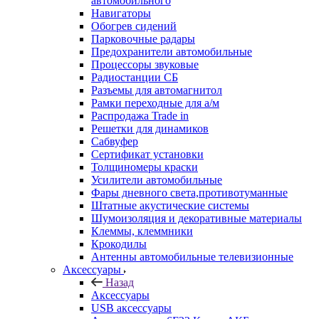
автомобильного
Навигаторы
Обогрев сидений
Парковочные радары
Предохранители автомобильные
Процессоры звуковые
Радиостанции СБ
Разъемы для автомагнитол
Рамки переходные для а/м
Распродажа Trade in
Решетки для динамиков
Сабвуфер
Сертификат установки
Толщиномеры краски
Усилители автомобильные
Фары дневного света,противотуманные
Штатные акустические системы
Шумоизоляция и декоративные материалы
Клеммы, клеммники
Крокодилы
Антенны автомобильные телевизионные
Аксессуары
Назад
Аксессуары
USB аксессуары