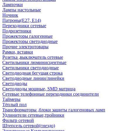
Лампочки
Лампы настольные
Ночник
Патроны(Е27, Е14)
Переходники сетевые
Подрозетники
Прожекторы галогенные
Прожекторы светодиодные
Прочие электротовары
Рамки, вставки
Розетка ,выключатель сетевые
Светильники люминисцентные
Светильники светодиодные
Светодиодная бегущая строка
Светодиодные линии/линейки
Светодиоды
Светодиоды мощные, SMD матрица
Сетевые телефонные переходники соединители
Таймеры
Тёплый пол
Трансформаторы ,блоки защиты галогеновых ламп
Удлинители сетевые,тройники
Фильтр сетевой
Штепсель сетевой(гнездо)
Электронные Комплектующие