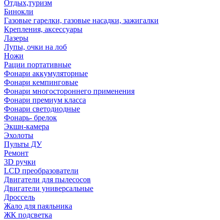
Отдых,туризм
Бинокли
Газовые гарелки, газовые насадки, зажигалки
Крепления, аксессуары
Лазеры
Лупы, очки на лоб
Ножи
Рации портативные
Фонари аккумуляторные
Фонари кемпинговые
Фонари многостороннего применения
Фонари премиум класса
Фонари светодиодные
Фонарь- брелок
Экшн-камера
Эхолоты
Пульты ДУ
Ремонт
3D ручки
LCD преобразователи
Двигатели для пылесосов
Двигатели универсальные
Дроссель
Жало для паяльника
ЖК подсветка