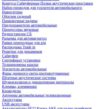
Корпуса Сабвуферные,Полки акустические,проставки
Набор проводов для усилителя автомобильного
Навигаторы
Обогрев сидений
Парковочные радары
Предохранители автомобильные
Процессоры звуковые
Радиостанции СБ
Разъемы для автомагнитол
Рамки переходные для а/м
Распродажа Trade in
Решетки для динамиков
Сабвуфер
Сертификат установки
Толщиномеры краски
Усилители автомобильные
Фары дневного света,противотуманные
Штатные акустические системы
Шумоизоляция и декоративные материалы
Клеммы, клеммники
Крокодилы
Антенны автомобильные телевизионные
Аксессуары
USB аксессуары
Аккумуляторы 6F22 Крона АКБ для радио телефонов