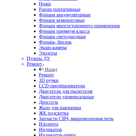
Ножи
Рации портативные
Фонари аккумуляторные
Фонари кемпинговые
Фонари многостороннего применения
Фонари премиум класса
Фонари светодиодные
Фонарь- брелок
Экшн-камера
Эхолоты
Пульты ДУ
Ремонт
Назад
Ремонт
3D ручки
LCD преобразователи
Двигатели для пылесосов
Двигатели универсальные
Дроссель
Жало для паяльника
ЖК подсветка
Запчасти СВЧ, микроволновая печь
Изолента
Индикатор
Индикатор-лампа