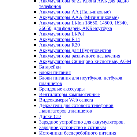
Аккумуляторы 6F22 Крона АКБ для радио
телефонов
Аккумуляторы AA (Пальчиковые)
Аккумуляторы AAA (Мизинчиковые)
Аккумуляторы Li-Ion 18650, 14500, 16340,
26650, для фонарей, АКБ ноутбука
Аккумуляторы Li-Pol
Аккумуляторы R14
Аккумуляторы R20
Аккумуляторы для Шуруповертов
Аккумуляторы различного назначения
Аккумуляторы Свинцово-кислотные, AGM
Батарейки
Блоки питания
Блоки питания для ноутбуков, нетбуков,
планшетов
Брендовые аксесуары
Вентиляторы компьютерные
Видеокамеры Web camera
Держатели для сотового телефонов
,навигаторов ,планшетов
Диски CD
Зарядное устройство для аккумуляторов.
Зарядное устройство к сотовым
Источники бесперебойного питания