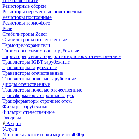
Пьезо-электрики
Резисторные сборки
Резисторы переменные подстроечные
Резисторы постоянные
Резисторы термо-фото
Реле
Стабилитроны Zener
Стабилитроны отечественные
Термопредохранители
Тиристоры, симисторы зарубежные
Тиристоры, симисторы, оптотиристоры отечественные
Транзисторы IGBT зарубежные
Транзисторы зарубежные
Транзисторы отечественные
Транзисторы полевые зарубежные
Диоды отечественные
Транзисторы полевые отечественные
Трансформаторы строчные заруб.
Трансформаторы строчные отеч.
Фильтры зарубежные
Фильтры отечественные
Экодеры
Акции
Услуги
Установка автосигнализации от 4000р.