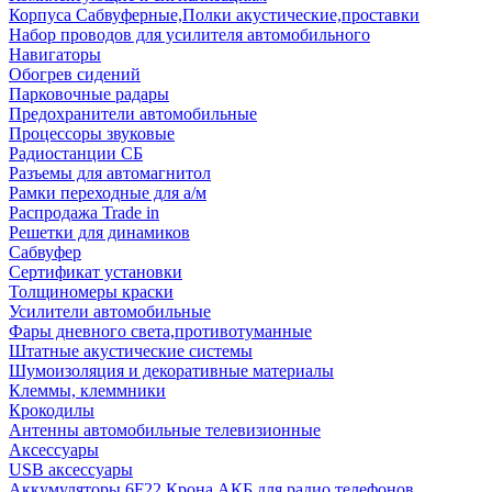
Корпуса Сабвуферные,Полки акустические,проставки
Набор проводов для усилителя автомобильного
Навигаторы
Обогрев сидений
Парковочные радары
Предохранители автомобильные
Процессоры звуковые
Радиостанции СБ
Разъемы для автомагнитол
Рамки переходные для а/м
Распродажа Trade in
Решетки для динамиков
Сабвуфер
Сертификат установки
Толщиномеры краски
Усилители автомобильные
Фары дневного света,противотуманные
Штатные акустические системы
Шумоизоляция и декоративные материалы
Клеммы, клеммники
Крокодилы
Антенны автомобильные телевизионные
Аксессуары
USB аксессуары
Аккумуляторы 6F22 Крона АКБ для радио телефонов