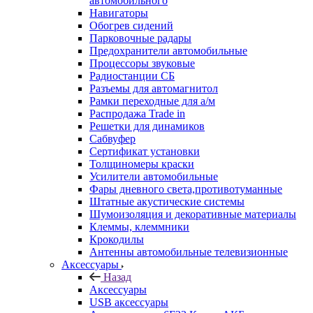
автомобильного
Навигаторы
Обогрев сидений
Парковочные радары
Предохранители автомобильные
Процессоры звуковые
Радиостанции СБ
Разъемы для автомагнитол
Рамки переходные для а/м
Распродажа Trade in
Решетки для динамиков
Сабвуфер
Сертификат установки
Толщиномеры краски
Усилители автомобильные
Фары дневного света,противотуманные
Штатные акустические системы
Шумоизоляция и декоративные материалы
Клеммы, клеммники
Крокодилы
Антенны автомобильные телевизионные
Аксессуары
Назад
Аксессуары
USB аксессуары