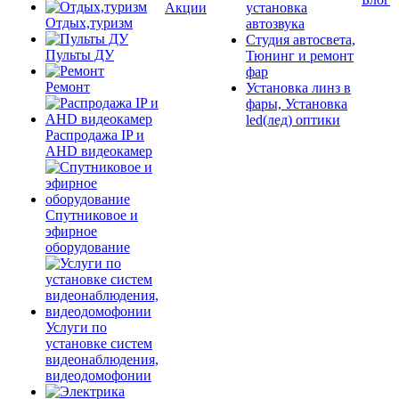
Акции
установка
Отдых,туризм
автозвука
Студия автосвета,
Пульты ДУ
Тюнинг и ремонт
фар
Ремонт
Установка линз в
фары, Установка
led(лед) оптики
Распродажа IP и
AHD видеокамер
Спутниковое и
эфирное
оборудование
Услуги по
установке систем
видеонаблюдения,
видеодомофонии