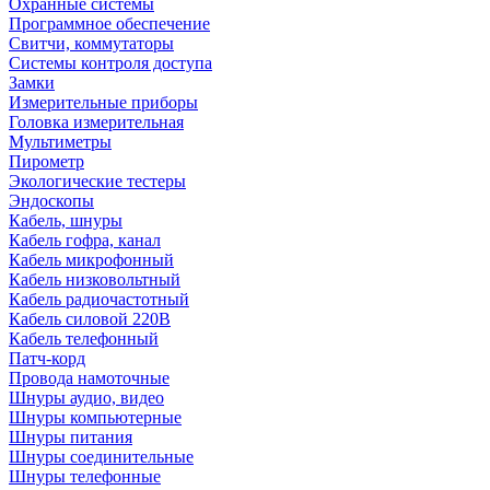
Охранные системы
Программное обеспечение
Свитчи, коммутаторы
Системы контроля доступа
Замки
Измерительные приборы
Головка измерительная
Мультиметры
Пирометр
Экологические тестеры
Эндоскопы
Кабель, шнуры
Кабель гофра, канал
Кабель микрофонный
Кабель низковольтный
Кабель радиочастотный
Кабель силовой 220В
Кабель телефонный
Патч-корд
Провода намоточные
Шнуры аудио, видео
Шнуры компьютерные
Шнуры питания
Шнуры соединительные
Шнуры телефонные