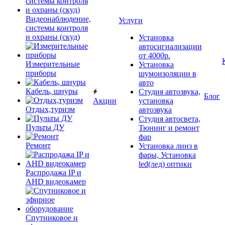
Видеонаблюдение,
Услуги
системы контроля
и охраны (скуд)
Установка
автосигнализации
от 4000р.
Измерительные
Установка
приборы
шумоизоляции в
авто
Кабель, шнуры
Студия автозвука,
Блог
Акции
установка
Отдых,туризм
автозвука
Студия автосвета,
Пульты ДУ
Тюнинг и ремонт
фар
Ремонт
Установка линз в
фары, Установка
led(лед) оптики
Распродажа IP и
AHD видеокамер
Спутниковое и