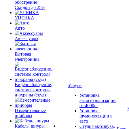
обострение
Скидки до 25%
УЦЕНКА
Авто
Аксессуары
Бытовая
электроника
Видеонаблюдение,
Услуги
системы контроля
и охраны (скуд)
Установка
автосигнализации
от 4000р.
Измерительные
Установка
приборы
шумоизоляции в
авто
Кабель, шнуры
Студия автозвука,
Блог