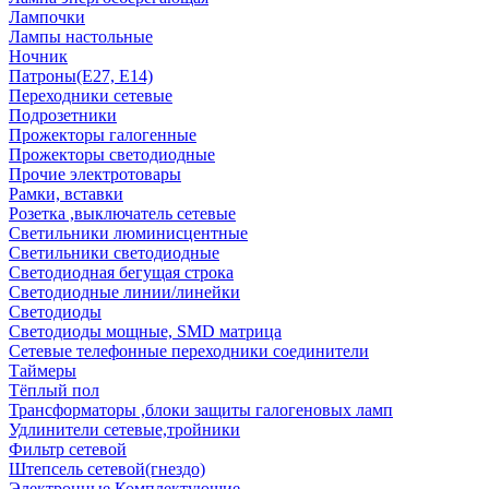
Лампочки
Лампы настольные
Ночник
Патроны(Е27, Е14)
Переходники сетевые
Подрозетники
Прожекторы галогенные
Прожекторы светодиодные
Прочие электротовары
Рамки, вставки
Розетка ,выключатель сетевые
Светильники люминисцентные
Светильники светодиодные
Светодиодная бегущая строка
Светодиодные линии/линейки
Светодиоды
Светодиоды мощные, SMD матрица
Сетевые телефонные переходники соединители
Таймеры
Тёплый пол
Трансформаторы ,блоки защиты галогеновых ламп
Удлинители сетевые,тройники
Фильтр сетевой
Штепсель сетевой(гнездо)
Электронные Комплектующие