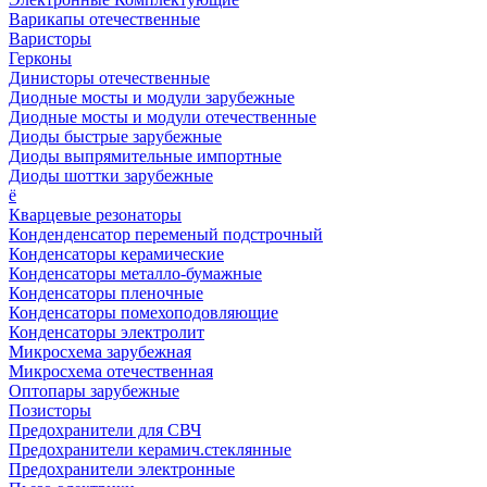
Варикапы отечественные
Варисторы
Герконы
Динисторы отечественные
Диодные мосты и модули зарубежные
Диодные мосты и модули отечественные
Диоды быстрые зарубежные
Диоды выпрямительные импортные
Диоды шоттки зарубежные
ё
Кварцевые резонаторы
Конденденсатор переменый подстрочный
Конденсаторы керамические
Конденсаторы металло-бумажные
Конденсаторы пленочные
Конденсаторы помехоподовляющие
Конденсаторы электролит
Микросхема зарубежная
Микросхема отечественная
Оптопары зарубежные
Позисторы
Предохранители для СВЧ
Предохранители керамич.стеклянные
Предохранители электронные