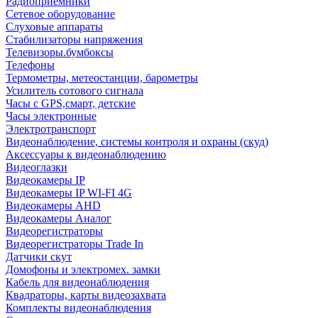
Радиоприемники
Сетевое оборудование
Слуховые аппараты
Стабилизаторы напряжения
Телевизоры.бумбоксы
Телефоны
Термометры, метеостанции, барометры
Усилитель сотового сигнала
Часы с GPS,смарт, детские
Часы электронные
Электротранспорт
Видеонаблюдение, системы контроля и охраны (скуд)
Аксессуары к видеонаблюдению
Видеоглазки
Видеокамеры IP
Видеокамеры IP WI-FI 4G
Видеокамеры AHD
Видеокамеры Аналог
Видеорегистраторы
Видеорегистраторы Trade In
Датчики скут
Домофоны и электромех. замки
Кабель для видеонаблюдения
Квадраторы, карты видеозахвата
Комплекты видеонаблюдения