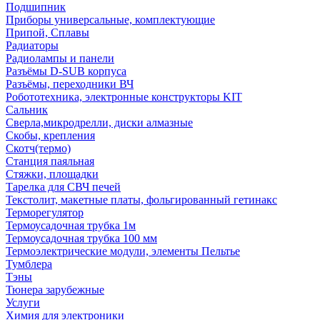
Подшипник
Приборы универсальные, комплектующие
Припой, Сплавы
Радиаторы
Радиолампы и панели
Разъёмы D-SUB корпуса
Разъёмы, переходники ВЧ
Робототехника, электронные конструкторы KIT
Сальник
Сверла,микродрелли, диски алмазные
Скобы, крепления
Скотч(термо)
Станция паяльная
Стяжки, площадки
Тарелка для СВЧ печей
Текстолит, макетные платы, фольгированный гетинакс
Терморегулятор
Термоусадочная трубка 1м
Термоусадочная трубка 100 мм
Термоэлектрические модули, элементы Пельтье
Тумблера
Тэны
Тюнера зарубежные
Услуги
Химия для электроники