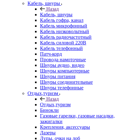
Кабель, шнуры
Назад
Кабель, шнуры
Кабель гофра, канал
Кабель микрофонный
Кабель низковольтный
Кабель радиочастотный
Кабель силовой 220В
Кабель телефонный
Патч-корд
Провода намоточные
Шнуры аудио, видео
Шнуры компьютерные
Шнуры питания
Шнуры соединительные
Шнуры телефонные
Отдых,туризм
Назад
Отдых,туризм
Бинокли
Газовые гарелки, газовые насадки,
зажигалки
Крепления, аксессуары
Лазеры
Лупы, очки на лоб