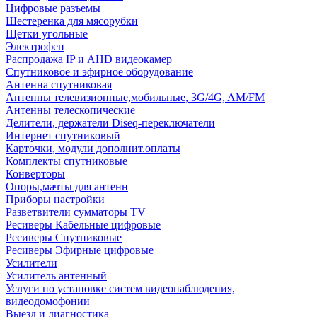
Цифровые разъемы
Шестеренка для мясорубки
Щетки угольные
Электрофен
Распродажа IP и AHD видеокамер
Спутниковое и эфирное оборудование
Антенна спутниковая
Антенны телевизионные,мобильные, 3G/4G, AM/FM
Антенны телескопические
Делители, держатели Diseq-переключатели
Интернет спутниковый
Карточки, модули дополнит.оплаты
Комплекты спутниковые
Конверторы
Опоры,мачты для антенн
Приборы настройки
Разветвители сумматоры TV
Ресиверы Кабельные цифровые
Ресиверы Спутниковые
Ресиверы Эфирные цифровые
Усилители
Усилитель антенный
Услуги по установке систем видеонаблюдения,
видеодомофонии
Выезд и диагностика