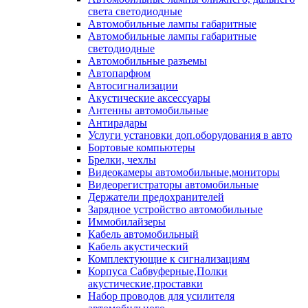
света светодиодные
Автомобильные лампы габаритные
Автомобильные лампы габаритные
светодиодные
Автомобильные разъемы
Автопарфюм
Автосигнализации
Акустические аксессуары
Антенны автомобильные
Антирадары
Услуги установки доп.оборудования в авто
Бортовые компьютеры
Брелки, чехлы
Видеокамеры автомобильные,мониторы
Видеорегистраторы автомобильные
Держатели предохранителей
Зарядное устройство автомобильные
Иммобилайзеры
Кабель автомобильный
Кабель акустический
Комплектующие к сигнализациям
Корпуса Сабвуферные,Полки
акустические,проставки
Набор проводов для усилителя