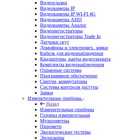
Видеоглазки
Видеокамеры IP
Видеокамеры IP WI-FI 4G
Видеокамеры AHD
Видеокамеры Аналог
Видеорегистраторы
Видеорегистраторы Trade In
Датчики скут
Домофоны и электромех. замки
Кабель для видеонаблюдения
Квадраторы, карты видеозахвата
Комплекты видеонаблюдения
Охранные системы
Программное обеспечение
Свитчи, коммутаторы
Системы контроля доступа
Замки
Измерительные приборы
Назад
Измерительные приборы
Головка измерительная
Мультиметры
Пирометр
Экологические тестеры
Эндоскопы