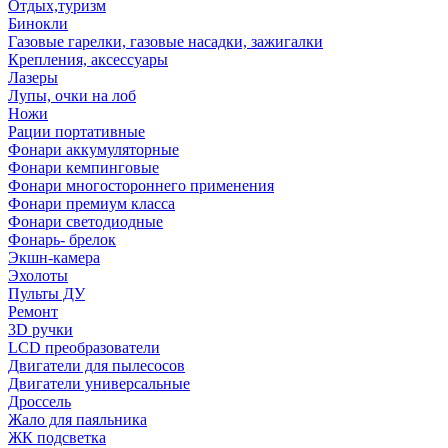
Отдых,туризм
Бинокли
Газовые гарелки, газовые насадки, зажигалки
Крепления, аксессуары
Лазеры
Лупы, очки на лоб
Ножи
Рации портативные
Фонари аккумуляторные
Фонари кемпинговые
Фонари многостороннего применения
Фонари премиум класса
Фонари светодиодные
Фонарь- брелок
Экшн-камера
Эхолоты
Пульты ДУ
Ремонт
3D ручки
LCD преобразователи
Двигатели для пылесосов
Двигатели универсальные
Дроссель
Жало для паяльника
ЖК подсветка