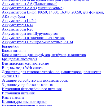
Аккумуляторы AA (Пальчиковые)
Аккумуляторы AAA (Мизинчиковые)
Аккумуляторы Li-Ion 18650, 14500, 16340, 26650, для фонарей,
АКБ ноутбука
Аккумуляторы Li-Pol
Аккумуляторы R14
Аккумуляторы R20
Аккумуляторы для Шуруповертов
Аккумуляторы различного назначения
Аккумуляторы Свинцово-кислотные, AGM
Батарейки
Блоки питания
Блоки питания для ноутбуков, нетбуков, планшетов
Брендовые аксесуары
Вентиляторы компьютерные
Видеокамеры Web camera
Держатели для сотового телефонов ,навигаторов ,планшетов
Диски CD
Зарядное устройство для аккумуляторов.
Зарядное устройство к сотовым
Источники бесперебойного питания
Источники питания
Карта памяти
Клавиатуры компьюторные
Колонки портативные караоке