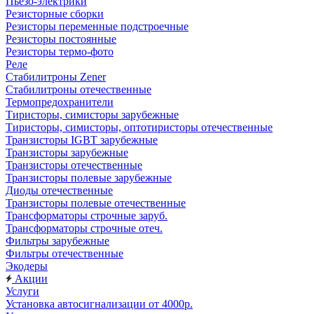
Пьезо-электрики
Резисторные сборки
Резисторы переменные подстроечные
Резисторы постоянные
Резисторы термо-фото
Реле
Стабилитроны Zener
Стабилитроны отечественные
Термопредохранители
Тиристоры, симисторы зарубежные
Тиристоры, симисторы, оптотиристоры отечественные
Транзисторы IGBT зарубежные
Транзисторы зарубежные
Транзисторы отечественные
Транзисторы полевые зарубежные
Диоды отечественные
Транзисторы полевые отечественные
Трансформаторы строчные заруб.
Трансформаторы строчные отеч.
Фильтры зарубежные
Фильтры отечественные
Экодеры
Акции
Услуги
Установка автосигнализации от 4000р.