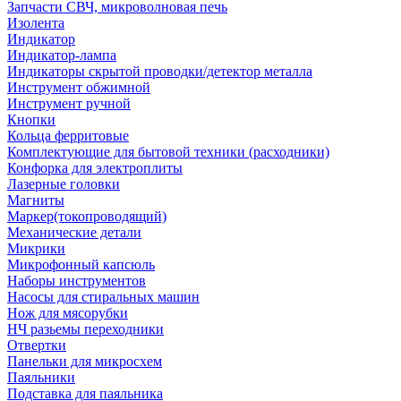
Запчасти СВЧ, микроволновая печь
Изолента
Индикатор
Индикатор-лампа
Индикаторы скрытой проводки/детектор металла
Инструмент обжимной
Инструмент ручной
Кнопки
Кольца ферритовые
Комплектующие для бытовой техники (расходники)
Конфорка для электроплиты
Лазерные головки
Магниты
Маркер(токопроводящий)
Механические детали
Микрики
Микрофонный капсюль
Наборы инструментов
Насосы для стиральных машин
Нож для мясорубки
НЧ разьемы переходники
Отвертки
Панельки для микросхем
Паяльники
Подставка для паяльника