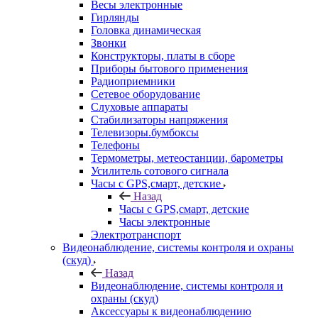
Весы электронные
Гирлянды
Головка динамическая
Звонки
Конструкторы, платы в сборе
Приборы бытового применения
Радиоприемники
Сетевое оборудование
Слуховые аппараты
Стабилизаторы напряжения
Телевизоры.бумбоксы
Телефоны
Термометры, метеостанции, барометры
Усилитель сотового сигнала
Часы с GPS,смарт, детские
Назад
Часы с GPS,смарт, детские
Часы электронные
Электротранспорт
Видеонаблюдение, системы контроля и охраны
(скуд)
Назад
Видеонаблюдение, системы контроля и
охраны (скуд)
Аксессуары к видеонаблюдению