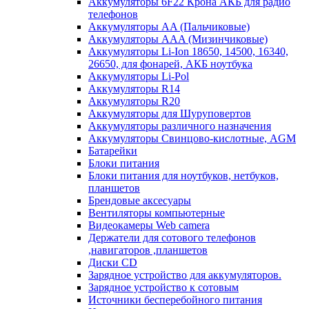
Аккумуляторы 6F22 Крона АКБ для радио
телефонов
Аккумуляторы AA (Пальчиковые)
Аккумуляторы AAA (Мизинчиковые)
Аккумуляторы Li-Ion 18650, 14500, 16340,
26650, для фонарей, АКБ ноутбука
Аккумуляторы Li-Pol
Аккумуляторы R14
Аккумуляторы R20
Аккумуляторы для Шуруповертов
Аккумуляторы различного назначения
Аккумуляторы Свинцово-кислотные, AGM
Батарейки
Блоки питания
Блоки питания для ноутбуков, нетбуков,
планшетов
Брендовые аксесуары
Вентиляторы компьютерные
Видеокамеры Web camera
Держатели для сотового телефонов
,навигаторов ,планшетов
Диски CD
Зарядное устройство для аккумуляторов.
Зарядное устройство к сотовым
Источники бесперебойного питания