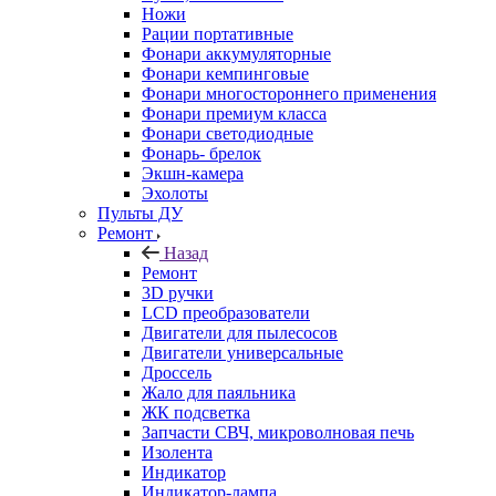
Ножи
Рации портативные
Фонари аккумуляторные
Фонари кемпинговые
Фонари многостороннего применения
Фонари премиум класса
Фонари светодиодные
Фонарь- брелок
Экшн-камера
Эхолоты
Пульты ДУ
Ремонт
Назад
Ремонт
3D ручки
LCD преобразователи
Двигатели для пылесосов
Двигатели универсальные
Дроссель
Жало для паяльника
ЖК подсветка
Запчасти СВЧ, микроволновая печь
Изолента
Индикатор
Индикатор-лампа