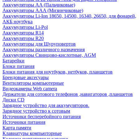
Аккумуляторы AA (Пальчиковые)
Аккумуляторы AAA (Мизинчиковые)
Аккумуляторы Li-Ion 18650, 14500, 16340, 26650, для фонарей,
АКБ ноутбука
Аккумуляторы Li-Pol
Аккумуляторы R14
Аккумуляторы R20
Аккумуляторы для Шуруповертов
Аккумуляторы различного назначения
Аккумуляторы Свинцово-кислотные, AGM
Батарейки
Блоки питания
Блоки питания для ноутбуков, нетбуков, планшетов
Брендовые аксесуары
Вентиляторы компьютерные
Видеокамеры Web camera
Держатели для сотового телефонов ,навигаторов ,планшетов
Диски CD
Зарядное устройство для аккумуляторов.
Зарядное устройство к сотовым
Источники бесперебойного питания
Источники питания
Карта памяти
Клавиатуры компьюторные
Колонки портативные караоке