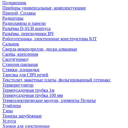
Подшипник
Приборы универсальные, комплектующие
Припой, Сплавы
Радиаторы
Радиолампы и панели
Разъёмы D-SUB корпуса
Разъёмы, переходники ВЧ
Робототехника, электронные конструкторы KIT
Сальник
Сверла,микродрелли, диски алмазные
Скобы, крепления
Скотч(термо)
Станция паяльная
Стяжки, площадки
Тарелка для СВЧ печей
Текстолит, макетные платы, фольгированный гетинакс
Терморегулятор
Термоусадочная трубка 1м
Термоусадочная трубка 100 мм
Термоэлектрические модули, элементы Пельтье
Тумблера
Тэны
Тюнера зарубежные
Услуги
Химия для электроники