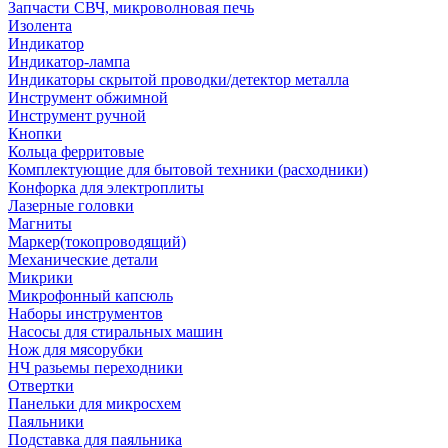
Запчасти СВЧ, микроволновая печь
Изолента
Индикатор
Индикатор-лампа
Индикаторы скрытой проводки/детектор металла
Инструмент обжимной
Инструмент ручной
Кнопки
Кольца ферритовые
Комплектующие для бытовой техники (расходники)
Конфорка для электроплиты
Лазерные головки
Магниты
Маркер(токопроводящий)
Механические детали
Микрики
Микрофонный капсюль
Наборы инструментов
Насосы для стиральных машин
Нож для мясорубки
НЧ разьемы переходники
Отвертки
Панельки для микросхем
Паяльники
Подставка для паяльника