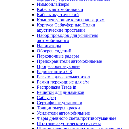
Иммобилайзеры
Кабель автомобильный
Кабель акустический
Комплектующие к сигнализациям
Корпуса Сабвуферные,Полки
акустические,проставки
Набор проводов для усилителя
автомобильного
Навигаторы
Обогрев сидений
Парковочные радары
Предохранители автомобильные
Процессоры звуковые
Радиостанции СБ
Разъемы для автомагнитол
Рамки переходные для а/м
Распродажа Trade in
Решетки для динамиков
Сабвуфер
Сертификат установки
Толщиномеры краски
Усилители автомобильные
Фары дневного света,противотуманные
Штатные акустические системы
Шумоизоляция и декоративные материалы