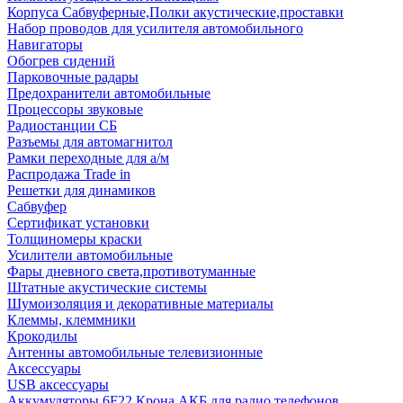
Корпуса Сабвуферные,Полки акустические,проставки
Набор проводов для усилителя автомобильного
Навигаторы
Обогрев сидений
Парковочные радары
Предохранители автомобильные
Процессоры звуковые
Радиостанции СБ
Разъемы для автомагнитол
Рамки переходные для а/м
Распродажа Trade in
Решетки для динамиков
Сабвуфер
Сертификат установки
Толщиномеры краски
Усилители автомобильные
Фары дневного света,противотуманные
Штатные акустические системы
Шумоизоляция и декоративные материалы
Клеммы, клеммники
Крокодилы
Антенны автомобильные телевизионные
Аксессуары
USB аксессуары
Аккумуляторы 6F22 Крона АКБ для радио телефонов