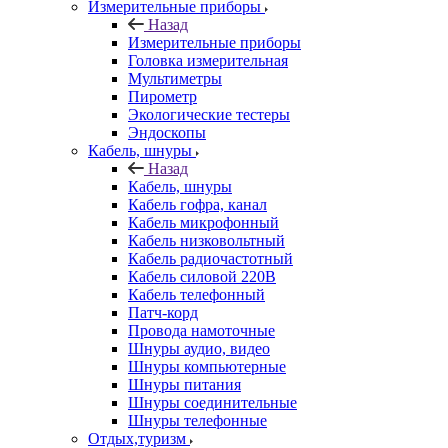
Измерительные приборы
Назад
Измерительные приборы
Головка измерительная
Мультиметры
Пирометр
Экологические тестеры
Эндоскопы
Кабель, шнуры
Назад
Кабель, шнуры
Кабель гофра, канал
Кабель микрофонный
Кабель низковольтный
Кабель радиочастотный
Кабель силовой 220В
Кабель телефонный
Патч-корд
Провода намоточные
Шнуры аудио, видео
Шнуры компьютерные
Шнуры питания
Шнуры соединительные
Шнуры телефонные
Отдых,туризм