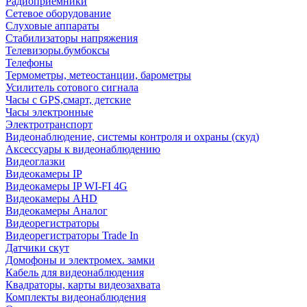
Радиоприемники
Сетевое оборудование
Слуховые аппараты
Стабилизаторы напряжения
Телевизоры.бумбоксы
Телефоны
Термометры, метеостанции, барометры
Усилитель сотового сигнала
Часы с GPS,смарт, детские
Часы электронные
Электротранспорт
Видеонаблюдение, системы контроля и охраны (скуд)
Аксессуары к видеонаблюдению
Видеоглазки
Видеокамеры IP
Видеокамеры IP WI-FI 4G
Видеокамеры AHD
Видеокамеры Аналог
Видеорегистраторы
Видеорегистраторы Trade In
Датчики скут
Домофоны и электромех. замки
Кабель для видеонаблюдения
Квадраторы, карты видеозахвата
Комплекты видеонаблюдения