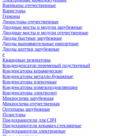
Варикапы отечественные
Варисторы
Герконы
Динисторы отечественные
Диодные мосты и модули зарубежные
Диодные мосты и модули отечественные
Диоды быстрые зарубежные
Диоды выпрямительные импортные
Диоды шоттки зарубежные
ё
Кварцевые резонаторы
Конденденсатор переменый подстрочный
Конденсаторы керамические
Конденсаторы металло-бумажные
Конденсаторы пленочные
Конденсаторы помехоподовляющие
Конденсаторы электролит
Микросхема зарубежная
Микросхема отечественная
Оптопары зарубежные
Позисторы
Предохранители для СВЧ
Предохранители керамич.стеклянные
Предохранители электронные