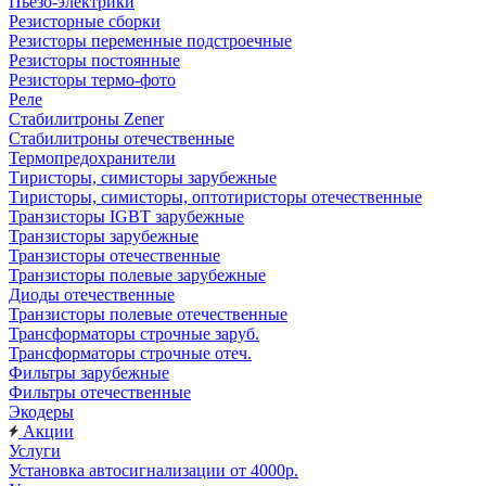
Пьезо-электрики
Резисторные сборки
Резисторы переменные подстроечные
Резисторы постоянные
Резисторы термо-фото
Реле
Стабилитроны Zener
Стабилитроны отечественные
Термопредохранители
Тиристоры, симисторы зарубежные
Тиристоры, симисторы, оптотиристоры отечественные
Транзисторы IGBT зарубежные
Транзисторы зарубежные
Транзисторы отечественные
Транзисторы полевые зарубежные
Диоды отечественные
Транзисторы полевые отечественные
Трансформаторы строчные заруб.
Трансформаторы строчные отеч.
Фильтры зарубежные
Фильтры отечественные
Экодеры
Акции
Услуги
Установка автосигнализации от 4000р.