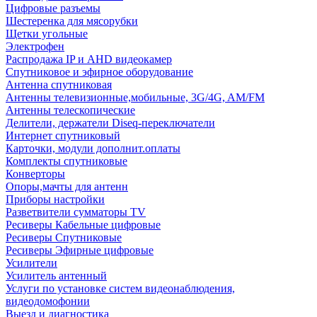
Цифровые разъемы
Шестеренка для мясорубки
Щетки угольные
Электрофен
Распродажа IP и AHD видеокамер
Спутниковое и эфирное оборудование
Антенна спутниковая
Антенны телевизионные,мобильные, 3G/4G, AM/FM
Антенны телескопические
Делители, держатели Diseq-переключатели
Интернет спутниковый
Карточки, модули дополнит.оплаты
Комплекты спутниковые
Конверторы
Опоры,мачты для антенн
Приборы настройки
Разветвители сумматоры TV
Ресиверы Кабельные цифровые
Ресиверы Спутниковые
Ресиверы Эфирные цифровые
Усилители
Усилитель антенный
Услуги по установке систем видеонаблюдения,
видеодомофонии
Выезд и диагностика