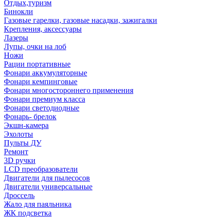
Отдых,туризм
Бинокли
Газовые гарелки, газовые насадки, зажигалки
Крепления, аксессуары
Лазеры
Лупы, очки на лоб
Ножи
Рации портативные
Фонари аккумуляторные
Фонари кемпинговые
Фонари многостороннего применения
Фонари премиум класса
Фонари светодиодные
Фонарь- брелок
Экшн-камера
Эхолоты
Пульты ДУ
Ремонт
3D ручки
LCD преобразователи
Двигатели для пылесосов
Двигатели универсальные
Дроссель
Жало для паяльника
ЖК подсветка