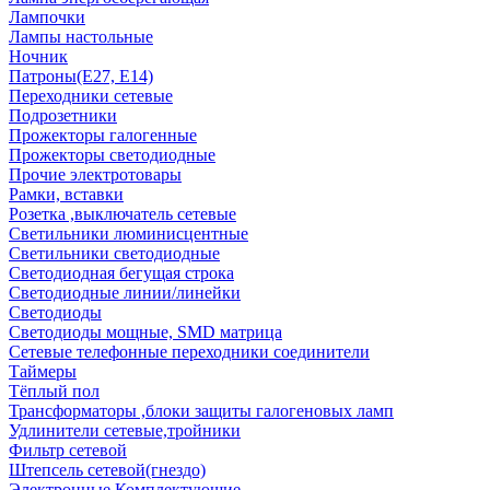
Лампочки
Лампы настольные
Ночник
Патроны(Е27, Е14)
Переходники сетевые
Подрозетники
Прожекторы галогенные
Прожекторы светодиодные
Прочие электротовары
Рамки, вставки
Розетка ,выключатель сетевые
Светильники люминисцентные
Светильники светодиодные
Светодиодная бегущая строка
Светодиодные линии/линейки
Светодиоды
Светодиоды мощные, SMD матрица
Сетевые телефонные переходники соединители
Таймеры
Тёплый пол
Трансформаторы ,блоки защиты галогеновых ламп
Удлинители сетевые,тройники
Фильтр сетевой
Штепсель сетевой(гнездо)
Электронные Комплектующие