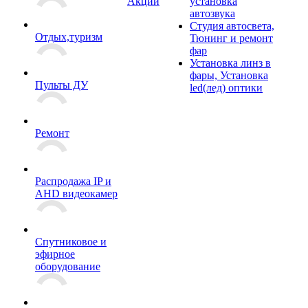
Акции
установка
автозвука
Студия автосвета,
Отдых,туризм
Тюнинг и ремонт
фар
Установка линз в
фары, Установка
Пульты ДУ
led(лед) оптики
Ремонт
Распродажа IP и
AHD видеокамер
Спутниковое и
эфирное
оборудование